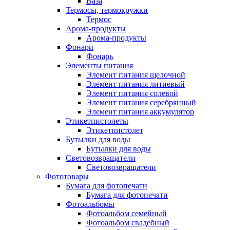
Ваза
Термосы, термокружки
Термос
Арома-продукты
Арома-продукты
Фонари
Фонарь
Элементы питания
Элемент питания щелочной
Элемент питания литиевый
Элемент питания солевой
Элемент питания серебрянный
Элемент питания аккумулятор
Этикетпистолеты
Этикетпистолет
Бутылки для воды
Бутылки для воды
Световозвращатели
Световозвращатели
Фототовары
Бумага для фотопечати
Бумага для фотопечати
Фотоальбомы
Фотоальбом семейный
Фотоальбом свадебный