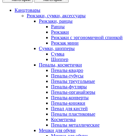
Канцтовары
Рюкзаки, сумки, аксессуары
Рюкзаки, ранцы
Ранцы
Рюкзаки
Рюкзаки с эргономичной спинкой
Рюкзак мини
Сумки, шопперы
Сумка
Шоппер
Пеналы, косметички
Пеналы-квадро
Пеналы-тубусы
Пеналы треугольные
Пеналы-футляры
Пеналы-органайзеры
Пеналы-конверты
Пеналы-книжки
Пенал для кистей
Пеналы пластиковые
Косметичка
Пеналы металлические
Мешки для обуви
Мешки для обуви