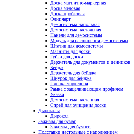
Доска магнитно-маркерная
Доска меловая
Доска пробковая
Флипчарт
Демосистема напольная
Демосистема настольная
Панели для демосистемы
Модуль для расширения демосистемы
Штатив для демосистемы
Магниты для доски
Губка для доски
Держатель для документов и ценников
Бейдж
Держатель для бейджа
Шнурок для бейджа
Пленка маркерная
Рамка с защелкивающим профилем
Указка
Демосистема настенная
Спрей для очищения доски
Дыроколы
Дырокол
Зажимы для бумаг
Зажимы для бумаги
Подставки настольные с наполнением