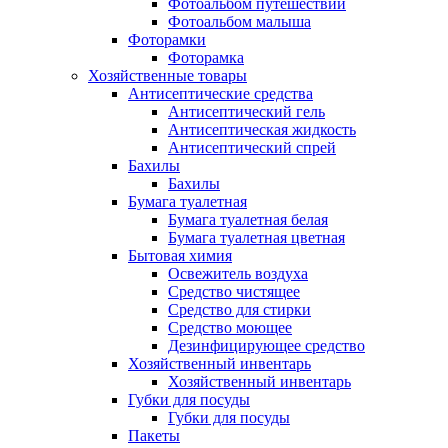
Фотоальбом путешествий
Фотоальбом малыша
Фоторамки
Фоторамка
Хозяйственные товары
Антисептические средства
Антисептический гель
Антисептическая жидкость
Антисептический спрей
Бахилы
Бахилы
Бумага туалетная
Бумага туалетная белая
Бумага туалетная цветная
Бытовая химия
Освежитель воздуха
Средство чистящее
Средство для стирки
Средство моющее
Дезинфицирующее средство
Хозяйственный инвентарь
Хозяйственный инвентарь
Губки для посуды
Губки для посуды
Пакеты