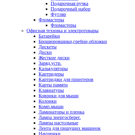
Подарочная ручка
Подарочный набор
Футляр
Фломастеры
Фломастеры
Офисная техника и электротовары
Батарейки
Брошюровщики,гребни,обложки
Дискеты
Диски
Жесткие диски
Заряд.устр.
Калькуляторы
Картридеры
Картриджи для принтеров
Карты памяти
Клавиатуры
Коврики для мыши
Колонки
Комп.мыши
Ламинаторы и пленка
Лампа энергосберег.
Лампы настольные
Лента для пишущих машинок
Наушники