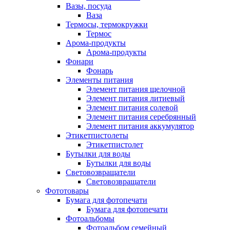
Вазы, посуда
Ваза
Термосы, термокружки
Термос
Арома-продукты
Арома-продукты
Фонари
Фонарь
Элементы питания
Элемент питания щелочной
Элемент питания литиевый
Элемент питания солевой
Элемент питания серебрянный
Элемент питания аккумулятор
Этикетпистолеты
Этикетпистолет
Бутылки для воды
Бутылки для воды
Световозвращатели
Световозвращатели
Фототовары
Бумага для фотопечати
Бумага для фотопечати
Фотоальбомы
Фотоальбом семейный