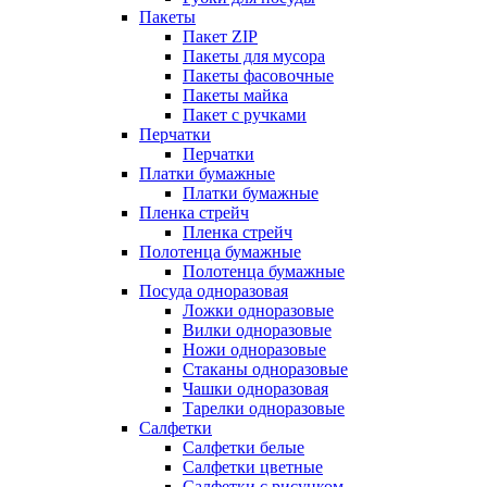
Пакеты
Пакет ZIP
Пакеты для мусора
Пакеты фасовочные
Пакеты майка
Пакет с ручками
Перчатки
Перчатки
Платки бумажные
Платки бумажные
Пленка стрейч
Пленка стрейч
Полотенца бумажные
Полотенца бумажные
Посуда одноразовая
Ложки одноразовые
Вилки одноразовые
Ножи одноразовые
Стаканы одноразовые
Чашки одноразовая
Тарелки одноразовые
Салфетки
Салфетки белые
Салфетки цветные
Салфетки с рисунком