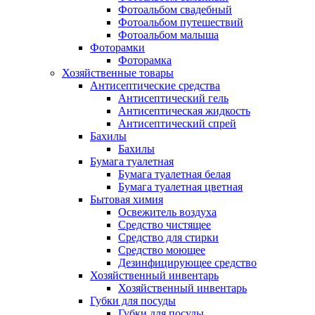
Фотоальбом свадебный
Фотоальбом путешествий
Фотоальбом малыша
Фоторамки
Фоторамка
Хозяйственные товары
Антисептические средства
Антисептический гель
Антисептическая жидкость
Антисептический спрей
Бахилы
Бахилы
Бумага туалетная
Бумага туалетная белая
Бумага туалетная цветная
Бытовая химия
Освежитель воздуха
Средство чистящее
Средство для стирки
Средство моющее
Дезинфицирующее средство
Хозяйственный инвентарь
Хозяйственный инвентарь
Губки для посуды
Губки для посуды