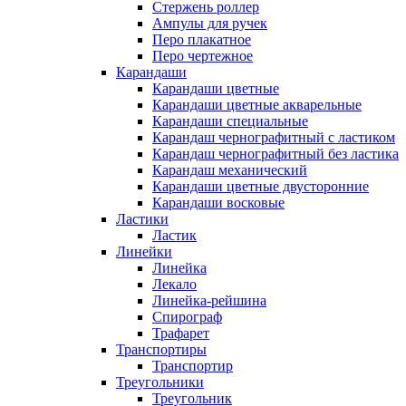
Стержень роллер
Ампулы для ручек
Перо плакатное
Перо чертежное
Карандаши
Карандаши цветные
Карандаши цветные акварельные
Карандаши специальные
Карандаш чернографитный с ластиком
Карандаш чернографитный без ластика
Карандаш механический
Карандаши цветные двусторонние
Карандаши восковые
Ластики
Ластик
Линейки
Линейка
Лекало
Линейка-рейшина
Спирограф
Трафарет
Транспортиры
Транспортир
Треугольники
Треугольник