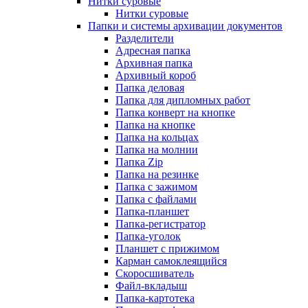
Нитки суровые
Нитки суровые
Папки и системы архивации документов
Разделители
Адресная папка
Архивная папка
Архивный короб
Папка деловая
Папка для дипломных работ
Папка конверт на кнопке
Папка на кнопке
Папка на кольцах
Папка на молнии
Папка Zip
Папка на резинке
Папка с зажимом
Папка с файлами
Папка-планшет
Папка-регистратор
Папка-уголок
Планшет с прижимом
Карман самоклеящийся
Скоросшиватель
Файл-вкладыш
Папка-картотека