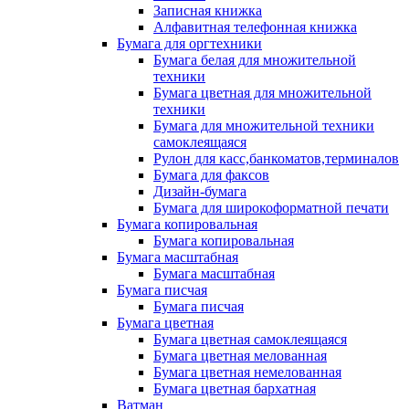
Записная книжка
Алфавитная телефонная книжка
Бумага для оргтехники
Бумага белая для множительной
техники
Бумага цветная для множительной
техники
Бумага для множительной техники
самоклеящаяся
Рулон для касс,банкоматов,терминалов
Бумага для факсов
Дизайн-бумага
Бумага для широкоформатной печати
Бумага копировальная
Бумага копировальная
Бумага масштабная
Бумага масштабная
Бумага писчая
Бумага писчая
Бумага цветная
Бумага цветная самоклеящаяся
Бумага цветная мелованная
Бумага цветная немелованная
Бумага цветная бархатная
Ватман