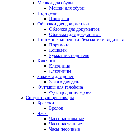
Мешки для обуви
Мешки для обуви
Портфели
Портфели
Обложки для документов
Обложка для документов
Обложки для документов
Портмоне, кошельки, бумажники водителя
Портмоне
Кошелек
Бумажник водителя
Ключницы
Ключница
Ключницы
Зажимы для денег
Зажим для денег
Футляры для телефона
Футляр для телефона
Сопутствующие товары
Брелоки
Брелок
Часы
Часы настольные
Часы настенные
Часы песочные