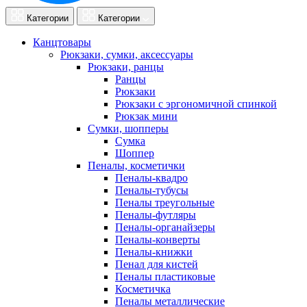
Категории
Категории
Канцтовары
Рюкзаки, сумки, аксессуары
Рюкзаки, ранцы
Ранцы
Рюкзаки
Рюкзаки с эргономичной спинкой
Рюкзак мини
Сумки, шопперы
Сумка
Шоппер
Пеналы, косметички
Пеналы-квадро
Пеналы-тубусы
Пеналы треугольные
Пеналы-футляры
Пеналы-органайзеры
Пеналы-конверты
Пеналы-книжки
Пенал для кистей
Пеналы пластиковые
Косметичка
Пеналы металлические