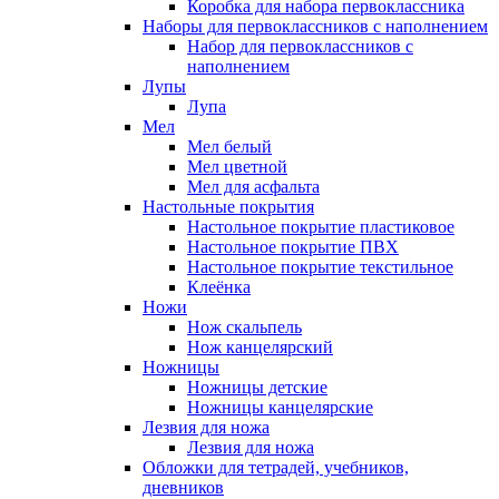
Коробка для набора первоклассника
Наборы для первоклассников с наполнением
Набор для первоклассников с
наполнением
Лупы
Лупа
Мел
Мел белый
Мел цветной
Мел для асфальта
Настольные покрытия
Настольное покрытие пластиковое
Настольное покрытие ПВХ
Настольное покрытие текстильное
Клеёнка
Ножи
Нож скальпель
Нож канцелярский
Ножницы
Ножницы детские
Ножницы канцелярские
Лезвия для ножа
Лезвия для ножа
Обложки для тетрадей, учебников,
дневников