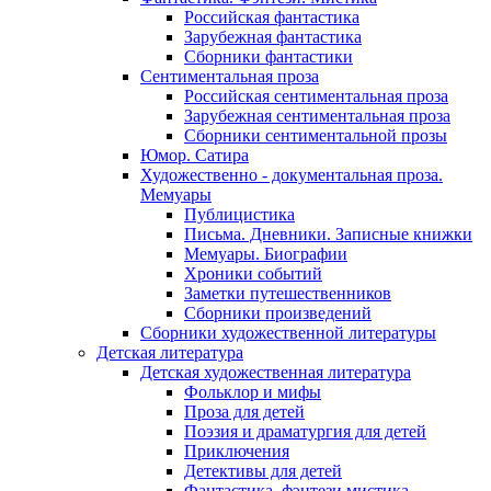
Российская фантастика
Зарубежная фантастика
Сборники фантастики
Сентиментальная проза
Российская сентиментальная проза
Зарубежная сентиментальная проза
Сборники сентиментальной прозы
Юмор. Сатира
Художественно - документальная проза.
Мемуары
Публицистика
Письма. Дневники. Записные книжки
Мемуары. Биографии
Хроники событий
Заметки путешественников
Сборники произведений
Сборники художественной литературы
Детская литература
Детская художественная литература
Фольклор и мифы
Проза для детей
Поэзия и драматургия для детей
Приключения
Детективы для детей
Фантастика, фэнтези мистика