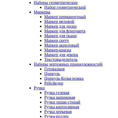
Наборы геометрические
Набор геометрический
Маркеры
Маркер перманентный
Маркер меловой
Маркер для доски
Маркер для флипчарта
Маркер для ткани
Маркер скетч
Маркер акриловый
Маркер-краска
Маркер для декора
Текстовыделитель
Наборы чертежных принадлежностей
Готовальня
Циркуль
Циркуль-Козья ножка
Рейсфедер
Ручки
Ручка гелевая
Ручка шариковая
Ручки пиши-стирай
Ручка каппилярная
Ручка перьевая
Ручка-роллер