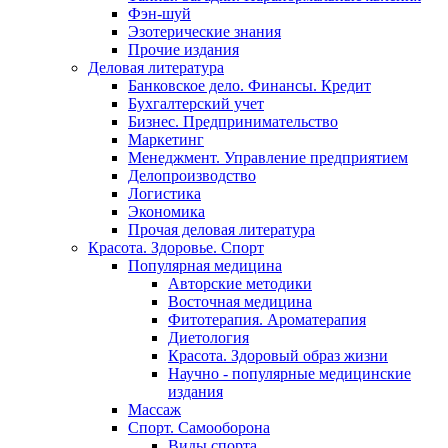
Фэн-шуй
Эзотерические знания
Прочие издания
Деловая литература
Банковское дело. Финансы. Кредит
Бухгалтерский учет
Бизнес. Предпринимательство
Маркетинг
Менеджмент. Управление предприятием
Делопроизводство
Логистика
Экономика
Прочая деловая литература
Красота. Здоровье. Спорт
Популярная медицина
Авторские методики
Восточная медицина
Фитотерапия. Ароматерапия
Диетология
Красота. Здоровый образ жизни
Научно - популярные медицинские
издания
Массаж
Спорт. Самооборона
Виды спорта