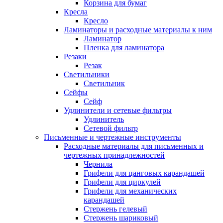
Корзина для бумаг
Кресла
Кресло
Ламинаторы и расходные материалы к ним
Ламинатор
Пленка для ламинатора
Резаки
Резак
Светильники
Светильник
Сейфы
Сейф
Удлинители и сетевые фильтры
Удлинитель
Сетевой фильтр
Письменные и чертежные инструменты
Расходные материалы для письменных и
чертежных принадлежностей
Чернила
Грифели для цанговых карандашей
Грифели для циркулей
Грифели для механических
карандашей
Стержень гелевый
Стержень шариковый