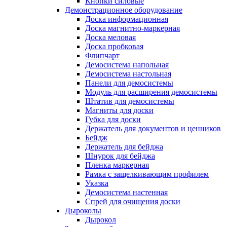
Кнопки силовые
Демонстрационное оборудование
Доска информационная
Доска магнитно-маркерная
Доска меловая
Доска пробковая
Флипчарт
Демосистема напольная
Демосистема настольная
Панели для демосистемы
Модуль для расширения демосистемы
Штатив для демосистемы
Магниты для доски
Губка для доски
Держатель для документов и ценников
Бейдж
Держатель для бейджа
Шнурок для бейджа
Пленка маркерная
Рамка с защелкивающим профилем
Указка
Демосистема настенная
Спрей для очищения доски
Дыроколы
Дырокол