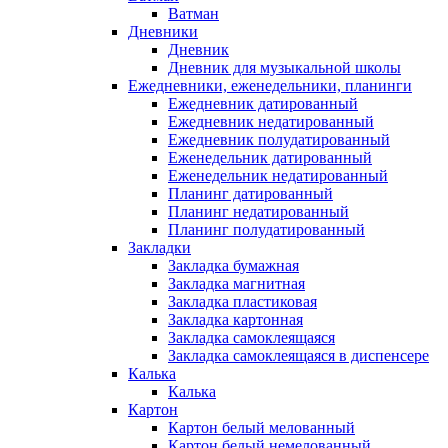
Ватман
Дневники
Дневник
Дневник для музыкальной школы
Ежедневники, еженедельники, планинги
Ежедневник датированный
Ежедневник недатированный
Ежедневник полудатированный
Еженедельник датированный
Еженедельник недатированный
Планинг датированный
Планинг недатированный
Планинг полудатированный
Закладки
Закладка бумажная
Закладка магнитная
Закладка пластиковая
Закладка картонная
Закладка самоклеящаяся
Закладка самоклеящаяся в диспенсере
Калька
Калька
Картон
Картон белый мелованный
Картон белый немелованный