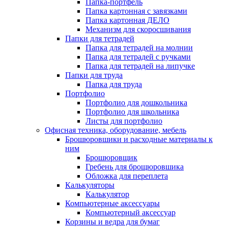
Папка-портфель
Папка картонная с завязками
Папка картонная ДЕЛО
Механизм для скоросшивания
Папки для тетрадей
Папка для тетрадей на молнии
Папка для тетрадей с ручками
Папка для тетрадей на липучке
Папки для труда
Папка для труда
Портфолио
Портфолио для дошкольника
Портфолио для школьника
Листы для портфолио
Офисная техника, оборудование, мебель
Брошюровшики и расходные материалы к
ним
Брошюровщик
Гребень для брощюровшика
Обложка для переплета
Калькуляторы
Калькулятор
Компьютерные аксессуары
Компьютерный аксессуар
Корзины и ведра для бумаг