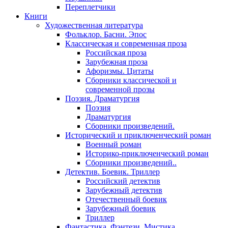
Переплетчики
Книги
Художественная литература
Фольклор. Басни. Эпос
Классическая и современная проза
Российская проза
Зарубежная проза
Афоризмы. Цитаты
Сборники классической и
современной прозы
Поэзия. Драматургия
Поэзия
Драматургия
Сборники произведений.
Исторический и приключенческий роман
Военный роман
Историко-приключенческий роман
Сборники произведений..
Детектив. Боевик. Триллер
Российский детектив
Зарубежный детектив
Отечественный боевик
Зарубежный боевик
Триллер
Фантастика. Фэнтези. Мистика