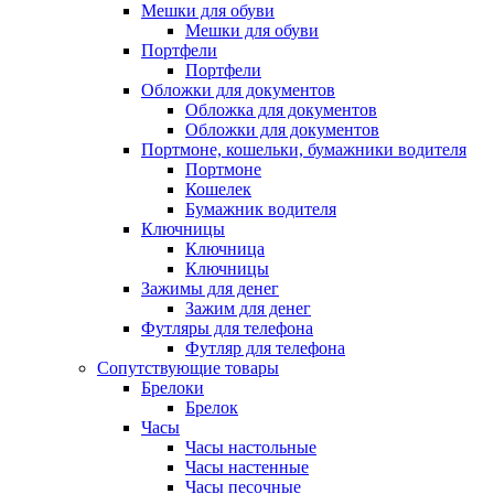
Мешки для обуви
Мешки для обуви
Портфели
Портфели
Обложки для документов
Обложка для документов
Обложки для документов
Портмоне, кошельки, бумажники водителя
Портмоне
Кошелек
Бумажник водителя
Ключницы
Ключница
Ключницы
Зажимы для денег
Зажим для денег
Футляры для телефона
Футляр для телефона
Сопутствующие товары
Брелоки
Брелок
Часы
Часы настольные
Часы настенные
Часы песочные