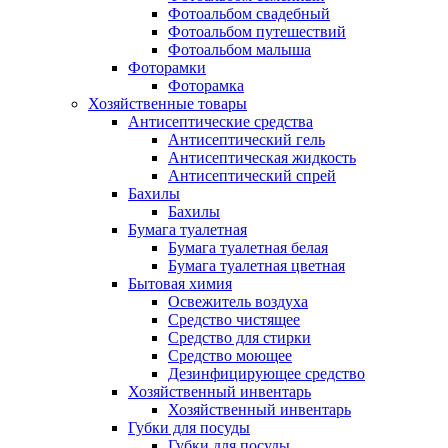
Фотоальбом свадебный
Фотоальбом путешествий
Фотоальбом малыша
Фоторамки
Фоторамка
Хозяйственные товары
Антисептические средства
Антисептический гель
Антисептическая жидкость
Антисептический спрей
Бахилы
Бахилы
Бумага туалетная
Бумага туалетная белая
Бумага туалетная цветная
Бытовая химия
Освежитель воздуха
Средство чистящее
Средство для стирки
Средство моющее
Дезинфицирующее средство
Хозяйственный инвентарь
Хозяйственный инвентарь
Губки для посуды
Губки для посуды