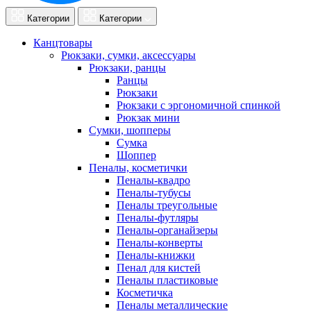
Категории
Категории
Канцтовары
Рюкзаки, сумки, аксессуары
Рюкзаки, ранцы
Ранцы
Рюкзаки
Рюкзаки с эргономичной спинкой
Рюкзак мини
Сумки, шопперы
Сумка
Шоппер
Пеналы, косметички
Пеналы-квадро
Пеналы-тубусы
Пеналы треугольные
Пеналы-футляры
Пеналы-органайзеры
Пеналы-конверты
Пеналы-книжки
Пенал для кистей
Пеналы пластиковые
Косметичка
Пеналы металлические