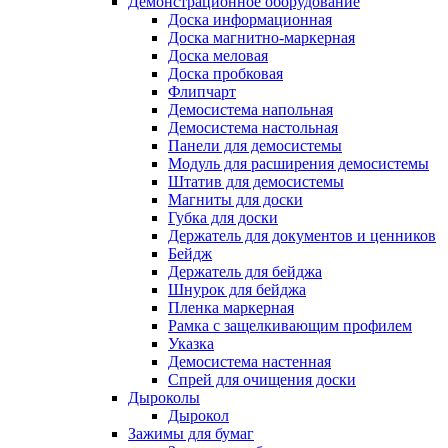
Демонстрационное оборудование
Доска информационная
Доска магнитно-маркерная
Доска меловая
Доска пробковая
Флипчарт
Демосистема напольная
Демосистема настольная
Панели для демосистемы
Модуль для расширения демосистемы
Штатив для демосистемы
Магниты для доски
Губка для доски
Держатель для документов и ценников
Бейдж
Держатель для бейджа
Шнурок для бейджа
Пленка маркерная
Рамка с защелкивающим профилем
Указка
Демосистема настенная
Спрей для очищения доски
Дыроколы
Дырокол
Зажимы для бумаг