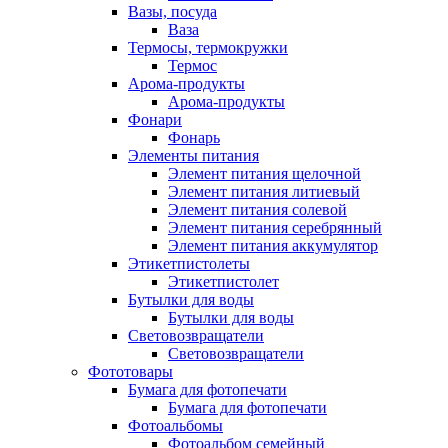
Вазы, посуда
Ваза
Термосы, термокружки
Термос
Арома-продукты
Арома-продукты
Фонари
Фонарь
Элементы питания
Элемент питания щелочной
Элемент питания литиевый
Элемент питания солевой
Элемент питания серебрянный
Элемент питания аккумулятор
Этикетпистолеты
Этикетпистолет
Бутылки для воды
Бутылки для воды
Световозвращатели
Световозвращатели
Фототовары
Бумага для фотопечати
Бумага для фотопечати
Фотоальбомы
Фотоальбом семейный