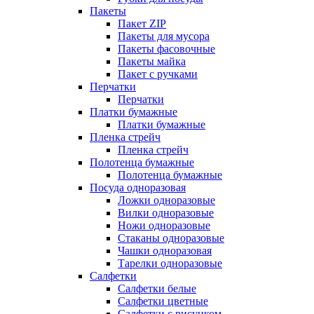
Пакеты
Пакет ZIP
Пакеты для мусора
Пакеты фасовочные
Пакеты майка
Пакет с ручками
Перчатки
Перчатки
Платки бумажные
Платки бумажные
Пленка стрейч
Пленка стрейч
Полотенца бумажные
Полотенца бумажные
Посуда одноразовая
Ложки одноразовые
Вилки одноразовые
Ножи одноразовые
Стаканы одноразовые
Чашки одноразовая
Тарелки одноразовые
Салфетки
Салфетки белые
Салфетки цветные
Салфетки с рисунком