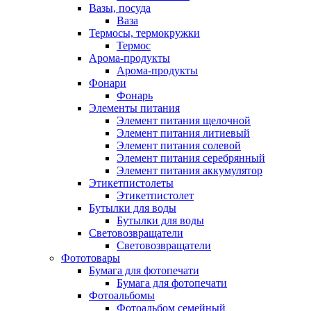
Вазы, посуда
Ваза
Термосы, термокружки
Термос
Арома-продукты
Арома-продукты
Фонари
Фонарь
Элементы питания
Элемент питания щелочной
Элемент питания литиевый
Элемент питания солевой
Элемент питания серебрянный
Элемент питания аккумулятор
Этикетпистолеты
Этикетпистолет
Бутылки для воды
Бутылки для воды
Световозвращатели
Световозвращатели
Фототовары
Бумага для фотопечати
Бумага для фотопечати
Фотоальбомы
Фотоальбом семейный