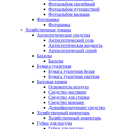
Фотоальбом свадебный
Фотоальбом путешествий
Фотоальбом малыша
Фоторамки
Фоторамка
Хозяйственные товары
Антисептические средства
Антисептический гель
Антисептическая жидкость
Антисептический спрей
Бахилы
Бахилы
Бумага туалетная
Бумага туалетная белая
Бумага туалетная цветная
Бытовая химия
Освежитель воздуха
Средство чистящее
Средство для стирки
Средство моющее
Дезинфицирующее средство
Хозяйственный инвентарь
Хозяйственный инвентарь
Губки для посуды
Губки для посуды