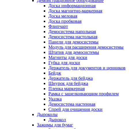
Демонстрационное оборудование
Доска информационная
Доска магнитно-маркерная
Доска меловая
Доска пробковая
Флипчарт
Демосистема напольная
Демосистема настольная
Панели для демосистемы
Модуль для расширения демосистемы
Штатив для демосистемы
Магниты для доски
Губка для доски
Держатель для документов и ценников
Бейдж
Держатель для бейджа
Шнурок для бейджа
Пленка маркерная
Рамка с защелкивающим профилем
Указка
Демосистема настенная
Спрей для очищения доски
Дыроколы
Дырокол
Зажимы для бумаг