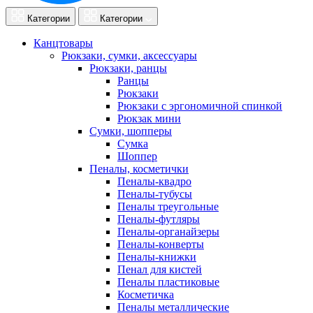
Категории
Категории
Канцтовары
Рюкзаки, сумки, аксессуары
Рюкзаки, ранцы
Ранцы
Рюкзаки
Рюкзаки с эргономичной спинкой
Рюкзак мини
Сумки, шопперы
Сумка
Шоппер
Пеналы, косметички
Пеналы-квадро
Пеналы-тубусы
Пеналы треугольные
Пеналы-футляры
Пеналы-органайзеры
Пеналы-конверты
Пеналы-книжки
Пенал для кистей
Пеналы пластиковые
Косметичка
Пеналы металлические