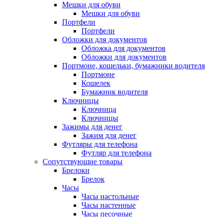
Мешки для обуви
Мешки для обуви
Портфели
Портфели
Обложки для документов
Обложка для документов
Обложки для документов
Портмоне, кошельки, бумажники водителя
Портмоне
Кошелек
Бумажник водителя
Ключницы
Ключница
Ключницы
Зажимы для денег
Зажим для денег
Футляры для телефона
Футляр для телефона
Сопутствующие товары
Брелоки
Брелок
Часы
Часы настольные
Часы настенные
Часы песочные