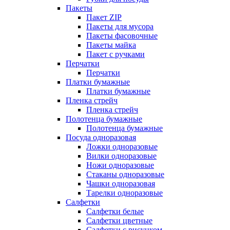
Пакеты
Пакет ZIP
Пакеты для мусора
Пакеты фасовочные
Пакеты майка
Пакет с ручками
Перчатки
Перчатки
Платки бумажные
Платки бумажные
Пленка стрейч
Пленка стрейч
Полотенца бумажные
Полотенца бумажные
Посуда одноразовая
Ложки одноразовые
Вилки одноразовые
Ножи одноразовые
Стаканы одноразовые
Чашки одноразовая
Тарелки одноразовые
Салфетки
Салфетки белые
Салфетки цветные
Салфетки с рисунком