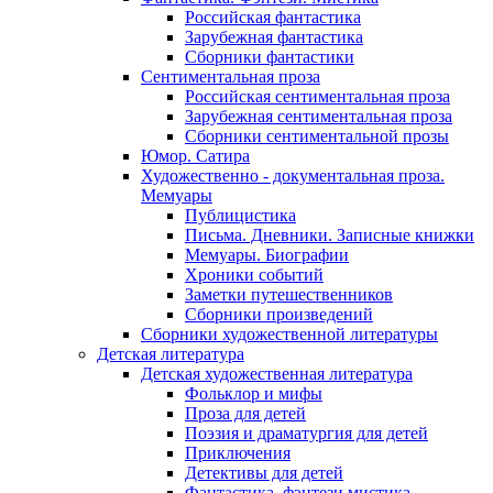
Российская фантастика
Зарубежная фантастика
Сборники фантастики
Сентиментальная проза
Российская сентиментальная проза
Зарубежная сентиментальная проза
Сборники сентиментальной прозы
Юмор. Сатира
Художественно - документальная проза.
Мемуары
Публицистика
Письма. Дневники. Записные книжки
Мемуары. Биографии
Хроники событий
Заметки путешественников
Сборники произведений
Сборники художественной литературы
Детская литература
Детская художественная литература
Фольклор и мифы
Проза для детей
Поэзия и драматургия для детей
Приключения
Детективы для детей
Фантастика, фэнтези мистика