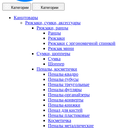
Категории
Категории
Канцтовары
Рюкзаки, сумки, аксессуары
Рюкзаки, ранцы
Ранцы
Рюкзаки
Рюкзаки с эргономичной спинкой
Рюкзак мини
Сумки, шопперы
Сумка
Шоппер
Пеналы, косметички
Пеналы-квадро
Пеналы-тубусы
Пеналы треугольные
Пеналы-футляры
Пеналы-органайзеры
Пеналы-конверты
Пеналы-книжки
Пенал для кистей
Пеналы пластиковые
Косметичка
Пеналы металлические