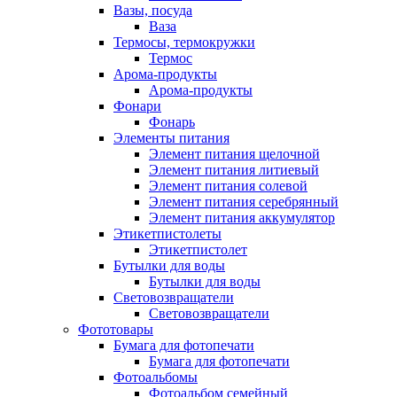
Вазы, посуда
Ваза
Термосы, термокружки
Термос
Арома-продукты
Арома-продукты
Фонари
Фонарь
Элементы питания
Элемент питания щелочной
Элемент питания литиевый
Элемент питания солевой
Элемент питания серебрянный
Элемент питания аккумулятор
Этикетпистолеты
Этикетпистолет
Бутылки для воды
Бутылки для воды
Световозвращатели
Световозвращатели
Фототовары
Бумага для фотопечати
Бумага для фотопечати
Фотоальбомы
Фотоальбом семейный