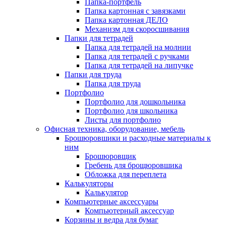
Папка-портфель
Папка картонная с завязками
Папка картонная ДЕЛО
Механизм для скоросшивания
Папки для тетрадей
Папка для тетрадей на молнии
Папка для тетрадей с ручками
Папка для тетрадей на липучке
Папки для труда
Папка для труда
Портфолио
Портфолио для дошкольника
Портфолио для школьника
Листы для портфолио
Офисная техника, оборудование, мебель
Брошюровшики и расходные материалы к
ним
Брошюровщик
Гребень для брощюровшика
Обложка для переплета
Калькуляторы
Калькулятор
Компьютерные аксессуары
Компьютерный аксессуар
Корзины и ведра для бумаг