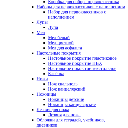
Коробка для набора первоклассника
Наборы для первоклассников с наполнением
Набор для первоклассников с
наполнением
Лупы
Лупа
Мел
Мел белый
Мел цветной
Мел для асфальта
Настольные покрытия
Настольное покрытие пластиковое
Настольное покрытие ПВХ
Настольное покрытие текстильное
Клеёнка
Ножи
Нож скальпель
Нож канцелярский
Ножницы
Ножницы детские
Ножницы канцелярские
Лезвия для ножа
Лезвия для ножа
Обложки для тетрадей, учебников,
дневников