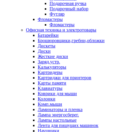
Подарочная ручка
Подарочный набор
Футляр
Фломастеры
Фломастеры
Офисная техника и электротовары
Батарейки
Брошюровщики,гребни,обложки
Дискеты
Диски
Жесткие диски
Заряд.устр.
Калькуляторы
Картридеры
Картриджи для принтеров
Карты памяти
Клавиатуры
Коврики для мыши
Колонки
Комп.мыши
Ламинаторы и пленка
Лампа энергосберег.
Лампы настольные
Лента для пишущих машинок
Наушники