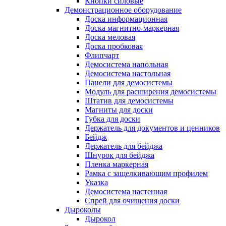
Кнопки силовые
Демонстрационное оборудование
Доска информационная
Доска магнитно-маркерная
Доска меловая
Доска пробковая
Флипчарт
Демосистема напольная
Демосистема настольная
Панели для демосистемы
Модуль для расширения демосистемы
Штатив для демосистемы
Магниты для доски
Губка для доски
Держатель для документов и ценников
Бейдж
Держатель для бейджа
Шнурок для бейджа
Пленка маркерная
Рамка с защелкивающим профилем
Указка
Демосистема настенная
Спрей для очищения доски
Дыроколы
Дырокол