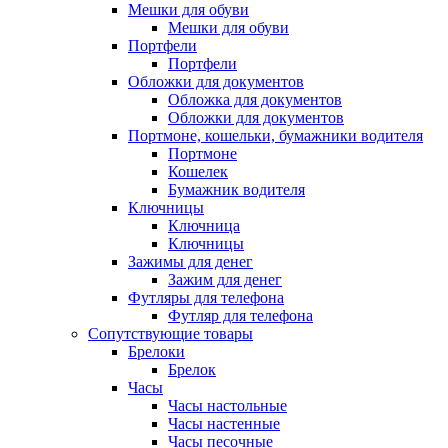
Мешки для обуви
Мешки для обуви
Портфели
Портфели
Обложки для документов
Обложка для документов
Обложки для документов
Портмоне, кошельки, бумажники водителя
Портмоне
Кошелек
Бумажник водителя
Ключницы
Ключница
Ключницы
Зажимы для денег
Зажим для денег
Футляры для телефона
Футляр для телефона
Сопутствующие товары
Брелоки
Брелок
Часы
Часы настольные
Часы настенные
Часы песочные