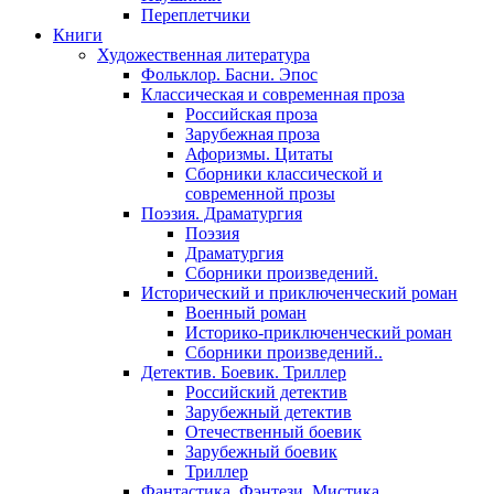
Переплетчики
Книги
Художественная литература
Фольклор. Басни. Эпос
Классическая и современная проза
Российская проза
Зарубежная проза
Афоризмы. Цитаты
Сборники классической и
современной прозы
Поэзия. Драматургия
Поэзия
Драматургия
Сборники произведений.
Исторический и приключенческий роман
Военный роман
Историко-приключенческий роман
Сборники произведений..
Детектив. Боевик. Триллер
Российский детектив
Зарубежный детектив
Отечественный боевик
Зарубежный боевик
Триллер
Фантастика. Фэнтези. Мистика