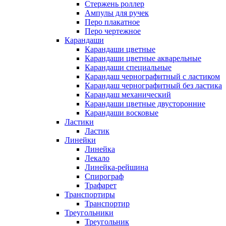
Стержень роллер
Ампулы для ручек
Перо плакатное
Перо чертежное
Карандаши
Карандаши цветные
Карандаши цветные акварельные
Карандаши специальные
Карандаш чернографитный с ластиком
Карандаш чернографитный без ластика
Карандаш механический
Карандаши цветные двусторонние
Карандаши восковые
Ластики
Ластик
Линейки
Линейка
Лекало
Линейка-рейшина
Спирограф
Трафарет
Транспортиры
Транспортир
Треугольники
Треугольник