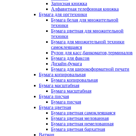
Записная книжка
Алфавитная телефонная книжка
Бумага для оргтехники
Бумага белая для множительной
техники
Бумага цветная для множительной
техники
Бумага для множительной техники
самоклеящаяся
Рулон для касс,банкоматов,терминалов
Бумага для факсов
Дизайн-бумага
Бумага для широкоформатной печати
Бумага копировальная
Бумага копировальная
Бумага масштабная
Бумага масштабная
Бумага писчая
Бумага писчая
Бумага цветная
Бумага цветная самоклеящаяся
Бумага цветная мелованная
Бумага цветная немелованная
Бумага цветная бархатная
Ватман