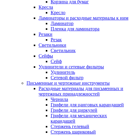
Корзина для бумаг
Кресла
Кресло
Ламинаторы и расходные материалы к ним
Ламинатор
Пленка для ламинатора
Резаки
Резак
Светильники
Светильник
Сейфы
Сейф
Удлинители и сетевые фильтры
Удлинитель
Сетевой фильтр
Письменные и чертежные инструменты
Расходные материалы для письменных и
чертежных принадлежностей
Чернила
Грифели для цанговых карандашей
Грифели для циркулей
Грифели для механических
карандашей
Стержень гелевый
Стержень шариковый