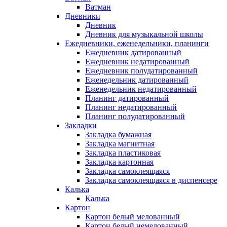
Ватман
Дневники
Дневник
Дневник для музыкальной школы
Ежедневники, еженедельники, планинги
Ежедневник датированный
Ежедневник недатированный
Ежедневник полудатированный
Еженедельник датированный
Еженедельник недатированный
Планинг датированный
Планинг недатированный
Планинг полудатированный
Закладки
Закладка бумажная
Закладка магнитная
Закладка пластиковая
Закладка картонная
Закладка самоклеящаяся
Закладка самоклеящаяся в диспенсере
Калька
Калька
Картон
Картон белый мелованный
Картон белый немелованный