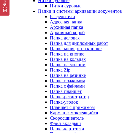
Нитки суровые
Нитки суровые
Папки и системы архивации документов
Разделители
Адресная папка
Архивная папка
Архивный короб
Папка деловая
Папка для дипломных работ
Папка конверт на кнопке
Папка на кнопке
Папка на кольцах
Папка на молнии
Папка Zip
Папка на резинке
Папка с зажимом
Папка с файлами
Папка-планшет
Папка-регистратор
Папка-уголок
Планшет с прижимом
Карман самоклеящийся
Скоросшиватель
Файл-вкладыш
Папка-картотека