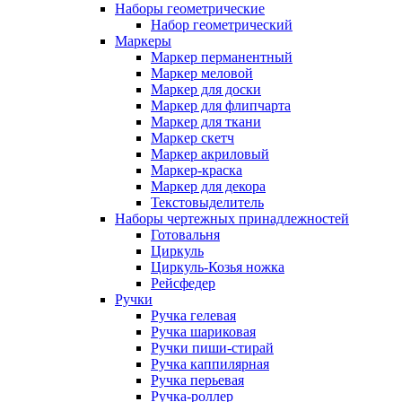
Наборы геометрические
Набор геометрический
Маркеры
Маркер перманентный
Маркер меловой
Маркер для доски
Маркер для флипчарта
Маркер для ткани
Маркер скетч
Маркер акриловый
Маркер-краска
Маркер для декора
Текстовыделитель
Наборы чертежных принадлежностей
Готовальня
Циркуль
Циркуль-Козья ножка
Рейсфедер
Ручки
Ручка гелевая
Ручка шариковая
Ручки пиши-стирай
Ручка каппилярная
Ручка перьевая
Ручка-роллер