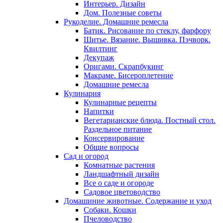
Интерьер. Дизайн
Дом. Полезные советы
Рукоделие. Домашние ремесла
Батик. Рисование по стеклу, фарфору
Шитье. Вязание. Вышивка. Пэчворк.
Квилтинг
Декупаж
Оригами. Скрапбукинг
Макраме. Бисероплетение
Домашние ремесла
Кулинария
Кулинарные рецепты
Напитки
Вегетарианские блюда. Постный стол.
Раздельное питание
Консервирование
Общие вопросы
Сад и огород
Комнатные растения
Ландшафтный дизайн
Все о саде и огороде
Садовое цветоводство
Домашиние животные. Содержание и уход
Собаки. Кошки
Пчеловодство