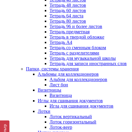
Тетрадь 48 листов
Тетрадь 60 листов
Тетрадь 64 листа
Тетрадь 80 листов
Тетрадь 96 и более листов
Тетрадь предметная
Тетрадь в твердой обложке
Тетрадь А4
Тетрадь со сменным блоком
Тетрадь с разделителями
Тетрадь для музыкальной школы
Тетрадь для записи иностранных слов
Папки, системы хранения
Альбомы для коллекционеров
Альбом для коллекционеров
Лист бон
Визитницы
Визитница
Иглы для сшивания документов
Игла для сшивания документов
Лотки
Лоток вертикальный
Лоток горизонтальный
Фильтр
Лоток-веер