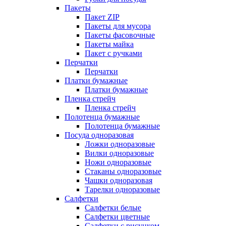
Пакеты
Пакет ZIP
Пакеты для мусора
Пакеты фасовочные
Пакеты майка
Пакет с ручками
Перчатки
Перчатки
Платки бумажные
Платки бумажные
Пленка стрейч
Пленка стрейч
Полотенца бумажные
Полотенца бумажные
Посуда одноразовая
Ложки одноразовые
Вилки одноразовые
Ножи одноразовые
Стаканы одноразовые
Чашки одноразовая
Тарелки одноразовые
Салфетки
Салфетки белые
Салфетки цветные
Салфетки с рисунком