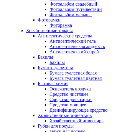
Фотоальбом свадебный
Фотоальбом путешествий
Фотоальбом малыша
Фоторамки
Фоторамка
Хозяйственные товары
Антисептические средства
Антисептический гель
Антисептическая жидкость
Антисептический спрей
Бахилы
Бахилы
Бумага туалетная
Бумага туалетная белая
Бумага туалетная цветная
Бытовая химия
Освежитель воздуха
Средство чистящее
Средство для стирки
Средство моющее
Дезинфицирующее средство
Хозяйственный инвентарь
Хозяйственный инвентарь
Губки для посуды
Губки для посуды