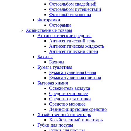
Фотоальбом свадебный
Фотоальбом путешествий
Фотоальбом малыша
Фоторамки
Фоторамка
Хозяйственные товары
Антисептические средства
Антисептический гель
Антисептическая жидкость
Антисептический спрей
Бахилы
Бахилы
Бумага туалетная
Бумага туалетная белая
Бумага туалетная цветная
Бытовая химия
Освежитель воздуха
Средство чистящее
Средство для стирки
Средство моющее
Дезинфицирующее средство
Хозяйственный инвентарь
Хозяйственный инвентарь
Губки для посуды
Губки для посуды