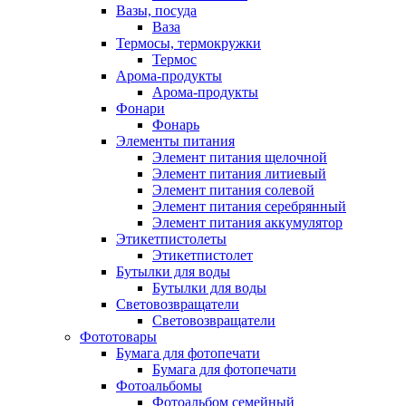
Вазы, посуда
Ваза
Термосы, термокружки
Термос
Арома-продукты
Арома-продукты
Фонари
Фонарь
Элементы питания
Элемент питания щелочной
Элемент питания литиевый
Элемент питания солевой
Элемент питания серебрянный
Элемент питания аккумулятор
Этикетпистолеты
Этикетпистолет
Бутылки для воды
Бутылки для воды
Световозвращатели
Световозвращатели
Фототовары
Бумага для фотопечати
Бумага для фотопечати
Фотоальбомы
Фотоальбом семейный