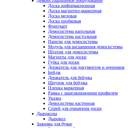
Демонстрационное оборудование
Доска информационная
Доска магнитно-маркерная
Доска меловая
Доска пробковая
Флипчарт
Демосистема напольная
Демосистема настольная
Панели для демосистемы
Модуль для расширения демосистемы
Штатив для демосистемы
Магниты для доски
Губка для доски
Держатель для документов и ценников
Бейдж
Держатель для бейджа
Шнурок для бейджа
Пленка маркерная
Рамка с защелкивающим профилем
Указка
Демосистема настенная
Спрей для очищения доски
Дыроколы
Дырокол
Зажимы для бумаг