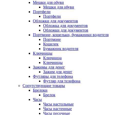
Мешки для обуви
Мешки для обуви
Портфели
Портфели
Обложки для документов
Обложка для документов
Обложки для документов
Портмоне, кошельки, бумажники водителя
Портмоне
Кошелек
Бумажник водителя
Ключницы
Ключница
Ключницы
Зажимы для денег
Зажим для денег
Футляры для телефона
Футляр для телефона
Сопутствующие товары
Брелоки
Брелок
Часы
Часы настольные
Часы настенные
Часы песочные