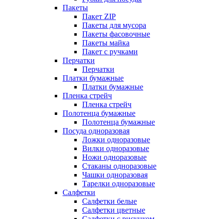
Пакеты
Пакет ZIP
Пакеты для мусора
Пакеты фасовочные
Пакеты майка
Пакет с ручками
Перчатки
Перчатки
Платки бумажные
Платки бумажные
Пленка стрейч
Пленка стрейч
Полотенца бумажные
Полотенца бумажные
Посуда одноразовая
Ложки одноразовые
Вилки одноразовые
Ножи одноразовые
Стаканы одноразовые
Чашки одноразовая
Тарелки одноразовые
Салфетки
Салфетки белые
Салфетки цветные
Салфетки с рисунком