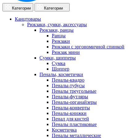
Категории
Категории
Канцтовары
Рюкзаки, сумки, аксессуары
Рюкзаки, ранцы
Ранцы
Рюкзаки
Рюкзаки с эргономичной спинкой
Рюкзак мини
Сумки, шопперы
Сумка
Шоппер
Пеналы, косметички
Пеналы-квадро
Пеналы-тубусы
Пеналы треугольные
Пеналы-футляры
Пеналы-органайзеры
Пеналы-конверты
Пеналы-книжки
Пенал для кистей
Пеналы пластиковые
Косметичка
Пеналы металлические