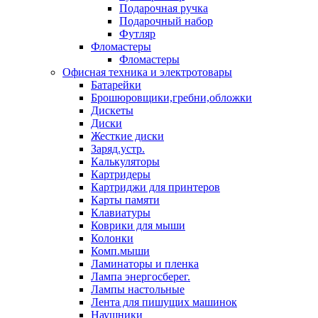
Подарочная ручка
Подарочный набор
Футляр
Фломастеры
Фломастеры
Офисная техника и электротовары
Батарейки
Брошюровщики,гребни,обложки
Дискеты
Диски
Жесткие диски
Заряд.устр.
Калькуляторы
Картридеры
Картриджи для принтеров
Карты памяти
Клавиатуры
Коврики для мыши
Колонки
Комп.мыши
Ламинаторы и пленка
Лампа энергосберег.
Лампы настольные
Лента для пишущих машинок
Наушники