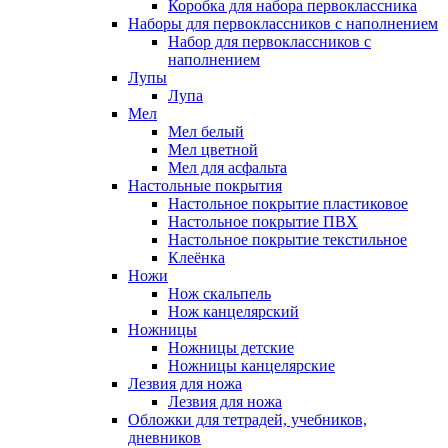
Коробка для набора первоклассника
Наборы для первоклассников с наполнением
Набор для первоклассников с
наполнением
Лупы
Лупа
Мел
Мел белый
Мел цветной
Мел для асфальта
Настольные покрытия
Настольное покрытие пластиковое
Настольное покрытие ПВХ
Настольное покрытие текстильное
Клеёнка
Ножи
Нож скальпель
Нож канцелярский
Ножницы
Ножницы детские
Ножницы канцелярские
Лезвия для ножа
Лезвия для ножа
Обложки для тетрадей, учебников,
дневников