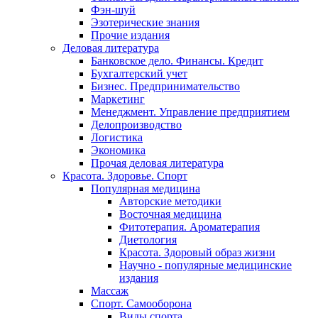
Фэн-шуй
Эзотерические знания
Прочие издания
Деловая литература
Банковское дело. Финансы. Кредит
Бухгалтерский учет
Бизнес. Предпринимательство
Маркетинг
Менеджмент. Управление предприятием
Делопроизводство
Логистика
Экономика
Прочая деловая литература
Красота. Здоровье. Спорт
Популярная медицина
Авторские методики
Восточная медицина
Фитотерапия. Ароматерапия
Диетология
Красота. Здоровый образ жизни
Научно - популярные медицинские
издания
Массаж
Спорт. Самооборона
Виды спорта