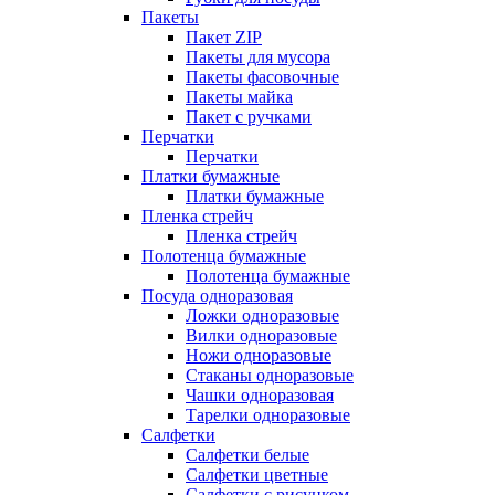
Пакеты
Пакет ZIP
Пакеты для мусора
Пакеты фасовочные
Пакеты майка
Пакет с ручками
Перчатки
Перчатки
Платки бумажные
Платки бумажные
Пленка стрейч
Пленка стрейч
Полотенца бумажные
Полотенца бумажные
Посуда одноразовая
Ложки одноразовые
Вилки одноразовые
Ножи одноразовые
Стаканы одноразовые
Чашки одноразовая
Тарелки одноразовые
Салфетки
Салфетки белые
Салфетки цветные
Салфетки с рисунком