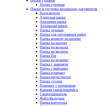
Нитки суровые
Нитки суровые
Папки и системы архивации документов
Разделители
Адресная папка
Архивная папка
Архивный короб
Папка деловая
Папка для дипломных работ
Папка конверт на кнопке
Папка на кнопке
Папка на кольцах
Папка на молнии
Папка Zip
Папка на резинке
Папка с зажимом
Папка с файлами
Папка-планшет
Папка-регистратор
Папка-уголок
Планшет с прижимом
Карман самоклеящийся
Скоросшиватель
Файл-вкладыш
Папка-картотека