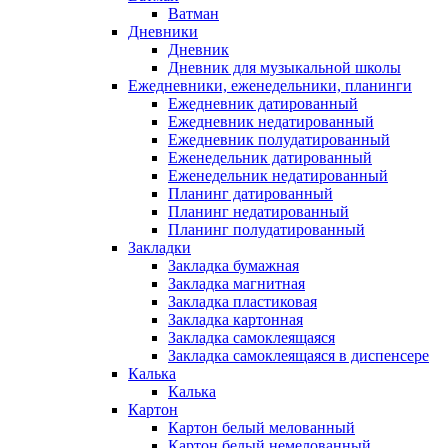
Ватман
Дневники
Дневник
Дневник для музыкальной школы
Ежедневники, еженедельники, планинги
Ежедневник датированный
Ежедневник недатированный
Ежедневник полудатированный
Еженедельник датированный
Еженедельник недатированный
Планинг датированный
Планинг недатированный
Планинг полудатированный
Закладки
Закладка бумажная
Закладка магнитная
Закладка пластиковая
Закладка картонная
Закладка самоклеящаяся
Закладка самоклеящаяся в диспенсере
Калька
Калька
Картон
Картон белый мелованный
Картон белый немелованный