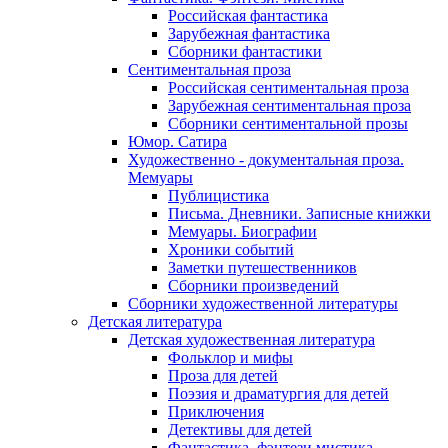
Российская фантастика
Зарубежная фантастика
Сборники фантастики
Сентиментальная проза
Российская сентиментальная проза
Зарубежная сентиментальная проза
Сборники сентиментальной прозы
Юмор. Сатира
Художественно - документальная проза.
Мемуары
Публицистика
Письма. Дневники. Записные книжки
Мемуары. Биографии
Хроники событий
Заметки путешественников
Сборники произведений
Сборники художественной литературы
Детская литература
Детская художественная литература
Фольклор и мифы
Проза для детей
Поэзия и драматургия для детей
Приключения
Детективы для детей
Фантастика, фэнтези мистика