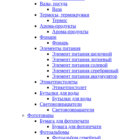
Вазы, посуда
Ваза
Термосы, термокружки
Термос
Арома-продукты
Арома-продукты
Фонари
Фонарь
Элементы питания
Элемент питания щелочной
Элемент питания литиевый
Элемент питания солевой
Элемент питания серебрянный
Элемент питания аккумулятор
Этикетпистолеты
Этикетпистолет
Бутылки для воды
Бутылки для воды
Световозвращатели
Световозвращатели
Фототовары
Бумага для фотопечати
Бумага для фотопечати
Фотоальбомы
Фотоальбом семейный