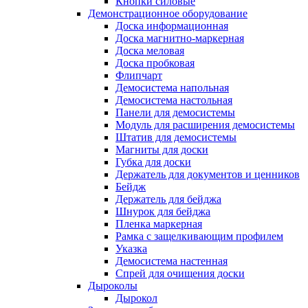
Кнопки силовые
Демонстрационное оборудование
Доска информационная
Доска магнитно-маркерная
Доска меловая
Доска пробковая
Флипчарт
Демосистема напольная
Демосистема настольная
Панели для демосистемы
Модуль для расширения демосистемы
Штатив для демосистемы
Магниты для доски
Губка для доски
Держатель для документов и ценников
Бейдж
Держатель для бейджа
Шнурок для бейджа
Пленка маркерная
Рамка с защелкивающим профилем
Указка
Демосистема настенная
Спрей для очищения доски
Дыроколы
Дырокол