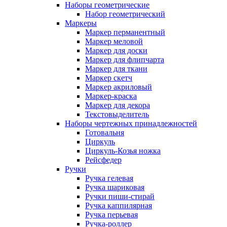
Наборы геометрические
Набор геометрический
Маркеры
Маркер перманентный
Маркер меловой
Маркер для доски
Маркер для флипчарта
Маркер для ткани
Маркер скетч
Маркер акриловый
Маркер-краска
Маркер для декора
Текстовыделитель
Наборы чертежных принадлежностей
Готовальня
Циркуль
Циркуль-Козья ножка
Рейсфедер
Ручки
Ручка гелевая
Ручка шариковая
Ручки пиши-стирай
Ручка каппилярная
Ручка перьевая
Ручка-роллер