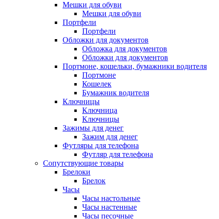
Мешки для обуви
Мешки для обуви
Портфели
Портфели
Обложки для документов
Обложка для документов
Обложки для документов
Портмоне, кошельки, бумажники водителя
Портмоне
Кошелек
Бумажник водителя
Ключницы
Ключница
Ключницы
Зажимы для денег
Зажим для денег
Футляры для телефона
Футляр для телефона
Сопутствующие товары
Брелоки
Брелок
Часы
Часы настольные
Часы настенные
Часы песочные