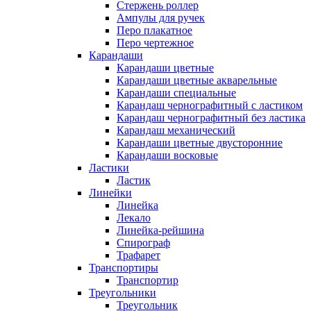
Стержень роллер
Ампулы для ручек
Перо плакатное
Перо чертежное
Карандаши
Карандаши цветные
Карандаши цветные акварельные
Карандаши специальные
Карандаш чернографитный с ластиком
Карандаш чернографитный без ластика
Карандаш механический
Карандаши цветные двусторонние
Карандаши восковые
Ластики
Ластик
Линейки
Линейка
Лекало
Линейка-рейшина
Спирограф
Трафарет
Транспортиры
Транспортир
Треугольники
Треугольник