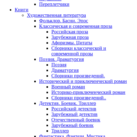
Переплетчики
Книги
Художественная литература
Фольклор. Басни. Эпос
Классическая и современная проза
Российская проза
Зарубежная проза
Афоризмы. Цитаты
Сборники классической и
современной прозы
Поэзия. Драматургия
Поэзия
Драматургия
Сборники произведений.
Исторический и приключенческий роман
Военный роман
Историко-приключенческий роман
Сборники произведений..
Детектив. Боевик. Триллер
Российский детектив
Зарубежный детектив
Отечественный боевик
Зарубежный боевик
Триллер
Фантастика. Фэнтези. Мистика