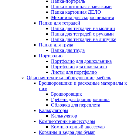
Папка-портфель
Папка картонная с завязками
Папка картонная ДЕЛО
Механизм для скоросшивания
Папки для тетрадей
Папка для тетрадей на молнии
Папка для тетрадей с ручками
Папка для тетрадей на липучке
Папки для труда
Папка для труда
Портфолио
Портфолио для дошкольника
Портфолио для школьника
Листы для портфолио
Офисная техника, оборудование, мебель
Брошюровшики и расходные материалы к
ним
Брошюровщик
Гребень для брощюровшика
Обложка для переплета
Калькуляторы
Калькулятор
Компьютерные аксессуары
Компьютерный аксессуар
Корзины и ведра для бумаг