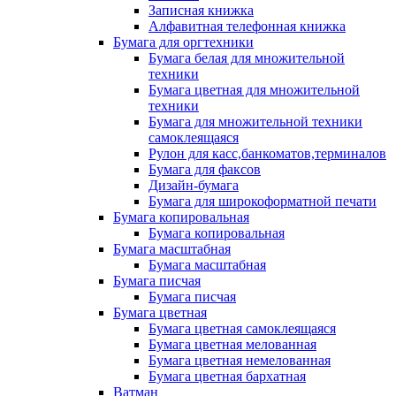
Записная книжка
Алфавитная телефонная книжка
Бумага для оргтехники
Бумага белая для множительной
техники
Бумага цветная для множительной
техники
Бумага для множительной техники
самоклеящаяся
Рулон для касс,банкоматов,терминалов
Бумага для факсов
Дизайн-бумага
Бумага для широкоформатной печати
Бумага копировальная
Бумага копировальная
Бумага масштабная
Бумага масштабная
Бумага писчая
Бумага писчая
Бумага цветная
Бумага цветная самоклеящаяся
Бумага цветная мелованная
Бумага цветная немелованная
Бумага цветная бархатная
Ватман