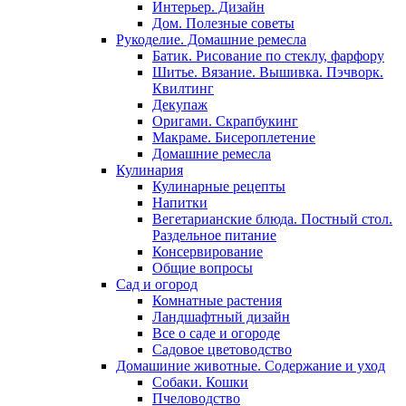
Интерьер. Дизайн
Дом. Полезные советы
Рукоделие. Домашние ремесла
Батик. Рисование по стеклу, фарфору
Шитье. Вязание. Вышивка. Пэчворк.
Квилтинг
Декупаж
Оригами. Скрапбукинг
Макраме. Бисероплетение
Домашние ремесла
Кулинария
Кулинарные рецепты
Напитки
Вегетарианские блюда. Постный стол.
Раздельное питание
Консервирование
Общие вопросы
Сад и огород
Комнатные растения
Ландшафтный дизайн
Все о саде и огороде
Садовое цветоводство
Домашиние животные. Содержание и уход
Собаки. Кошки
Пчеловодство