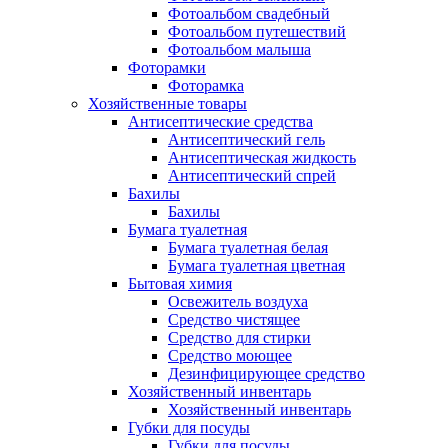
Фотоальбом свадебный
Фотоальбом путешествий
Фотоальбом малыша
Фоторамки
Фоторамка
Хозяйственные товары
Антисептические средства
Антисептический гель
Антисептическая жидкость
Антисептический спрей
Бахилы
Бахилы
Бумага туалетная
Бумага туалетная белая
Бумага туалетная цветная
Бытовая химия
Освежитель воздуха
Средство чистящее
Средство для стирки
Средство моющее
Дезинфицирующее средство
Хозяйственный инвентарь
Хозяйственный инвентарь
Губки для посуды
Губки для посуды