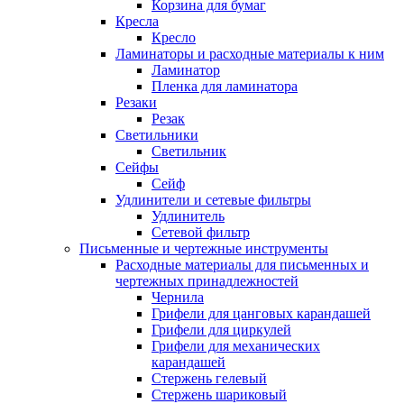
Корзина для бумаг
Кресла
Кресло
Ламинаторы и расходные материалы к ним
Ламинатор
Пленка для ламинатора
Резаки
Резак
Светильники
Светильник
Сейфы
Сейф
Удлинители и сетевые фильтры
Удлинитель
Сетевой фильтр
Письменные и чертежные инструменты
Расходные материалы для письменных и
чертежных принадлежностей
Чернила
Грифели для цанговых карандашей
Грифели для циркулей
Грифели для механических
карандашей
Стержень гелевый
Стержень шариковый