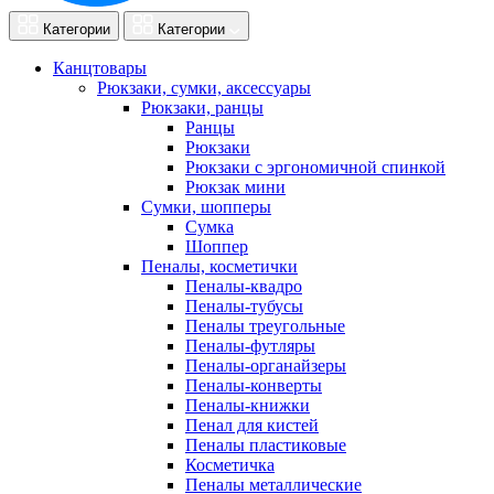
Категории
Категории
Канцтовары
Рюкзаки, сумки, аксессуары
Рюкзаки, ранцы
Ранцы
Рюкзаки
Рюкзаки с эргономичной спинкой
Рюкзак мини
Сумки, шопперы
Сумка
Шоппер
Пеналы, косметички
Пеналы-квадро
Пеналы-тубусы
Пеналы треугольные
Пеналы-футляры
Пеналы-органайзеры
Пеналы-конверты
Пеналы-книжки
Пенал для кистей
Пеналы пластиковые
Косметичка
Пеналы металлические