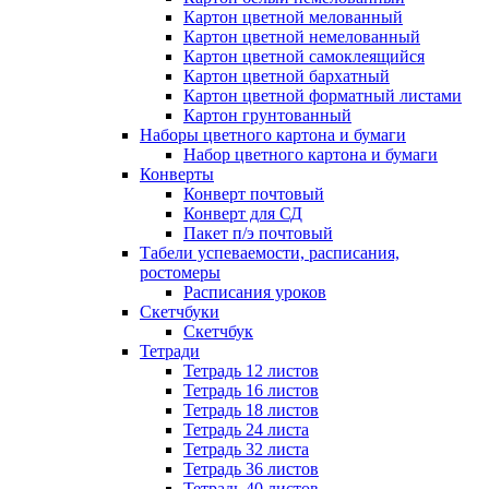
Картон цветной мелованный
Картон цветной немелованный
Картон цветной самоклеящийся
Картон цветной бархатный
Картон цветной форматный листами
Картон грунтованный
Наборы цветного картона и бумаги
Набор цветного картона и бумаги
Конверты
Конверт почтовый
Конверт для СД
Пакет п/э почтовый
Табели успеваемости, расписания,
ростомеры
Расписания уроков
Скетчбуки
Скетчбук
Тетради
Тетрадь 12 листов
Тетрадь 16 листов
Тетрадь 18 листов
Тетрадь 24 листа
Тетрадь 32 листа
Тетрадь 36 листов
Тетрадь 40 листов