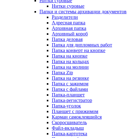
Нитки суровые
Нитки суровые
Папки и системы архивации документов
Разделители
Адресная папка
Архивная папка
Архивный короб
Папка деловая
Папка для дипломных работ
Папка конверт на кнопке
Папка на кнопке
Папка на кольцах
Папка на молнии
Папка Zip
Папка на резинке
Папка с зажимом
Папка с файлами
Папка-планшет
Папка-регистратор
Папка-уголок
Планшет с прижимом
Карман самоклеящийся
Скоросшиватель
Файл-вкладыш
Папка-картотека