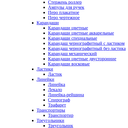
Стержень роллер
Ампулы для ручек
Перо плакатное
Перо чертежное
Карандаши
Карандаши цветные
Карандаши цветные акварельные
Карандаши специальные
Карандаш чернографитный с ластиком
Карандаш чернографитный без ластика
Карандаш механический
Карандаши цветные двусторонние
Карандаши восковые
Ластики
Ластик
Линейки
Линейка
Лекало
Линейка-рейшина
Спирограф
Трафарет
Транспортиры
Транспортир
Треугольники
Треугольник