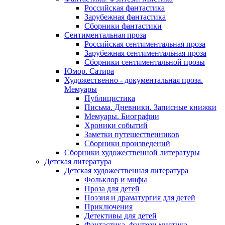
Российская фантастика
Зарубежная фантастика
Сборники фантастики
Сентиментальная проза
Российская сентиментальная проза
Зарубежная сентиментальная проза
Сборники сентиментальной прозы
Юмор. Сатира
Художественно - документальная проза.
Мемуары
Публицистика
Письма. Дневники. Записные книжки
Мемуары. Биографии
Хроники событий
Заметки путешественников
Сборники произведений
Сборники художественной литературы
Детская литература
Детская художественная литература
Фольклор и мифы
Проза для детей
Поэзия и драматургия для детей
Приключения
Детективы для детей
Фантастика, фэнтези мистика