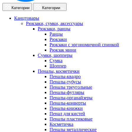
Категории
Категории
Канцтовары
Рюкзаки, сумки, аксессуары
Рюкзаки, ранцы
Ранцы
Рюкзаки
Рюкзаки с эргономичной спинкой
Рюкзак мини
Сумки, шопперы
Сумка
Шоппер
Пеналы, косметички
Пеналы-квадро
Пеналы-тубусы
Пеналы треугольные
Пеналы-футляры
Пеналы-органайзеры
Пеналы-конверты
Пеналы-книжки
Пенал для кистей
Пеналы пластиковые
Косметичка
Пеналы металлические