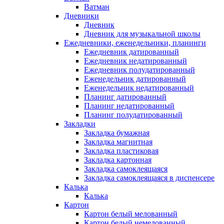
Ватман
Дневники
Дневник
Дневник для музыкальной школы
Ежедневники, еженедельники, планинги
Ежедневник датированный
Ежедневник недатированный
Ежедневник полудатированный
Еженедельник датированный
Еженедельник недатированный
Планинг датированный
Планинг недатированный
Планинг полудатированный
Закладки
Закладка бумажная
Закладка магнитная
Закладка пластиковая
Закладка картонная
Закладка самоклеящаяся
Закладка самоклеящаяся в диспенсере
Калька
Калька
Картон
Картон белый мелованный
Картон белый немелованный