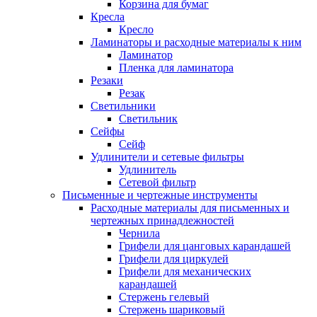
Корзина для бумаг
Кресла
Кресло
Ламинаторы и расходные материалы к ним
Ламинатор
Пленка для ламинатора
Резаки
Резак
Светильники
Светильник
Сейфы
Сейф
Удлинители и сетевые фильтры
Удлинитель
Сетевой фильтр
Письменные и чертежные инструменты
Расходные материалы для письменных и
чертежных принадлежностей
Чернила
Грифели для цанговых карандашей
Грифели для циркулей
Грифели для механических
карандашей
Стержень гелевый
Стержень шариковый