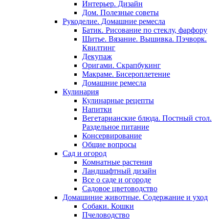
Интерьер. Дизайн
Дом. Полезные советы
Рукоделие. Домашние ремесла
Батик. Рисование по стеклу, фарфору
Шитье. Вязание. Вышивка. Пэчворк.
Квилтинг
Декупаж
Оригами. Скрапбукинг
Макраме. Бисероплетение
Домашние ремесла
Кулинария
Кулинарные рецепты
Напитки
Вегетарианские блюда. Постный стол.
Раздельное питание
Консервирование
Общие вопросы
Сад и огород
Комнатные растения
Ландшафтный дизайн
Все о саде и огороде
Садовое цветоводство
Домашиние животные. Содержание и уход
Собаки. Кошки
Пчеловодство