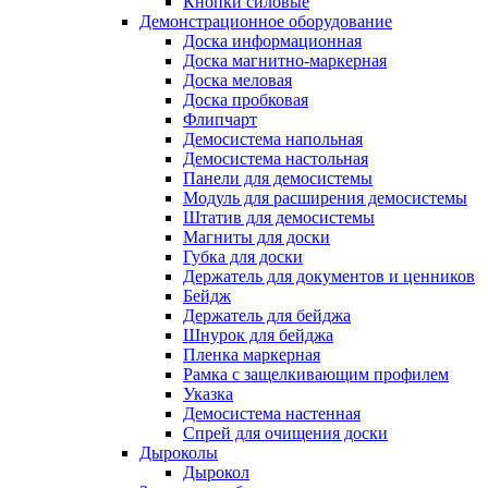
Кнопки силовые
Демонстрационное оборудование
Доска информационная
Доска магнитно-маркерная
Доска меловая
Доска пробковая
Флипчарт
Демосистема напольная
Демосистема настольная
Панели для демосистемы
Модуль для расширения демосистемы
Штатив для демосистемы
Магниты для доски
Губка для доски
Держатель для документов и ценников
Бейдж
Держатель для бейджа
Шнурок для бейджа
Пленка маркерная
Рамка с защелкивающим профилем
Указка
Демосистема настенная
Спрей для очищения доски
Дыроколы
Дырокол