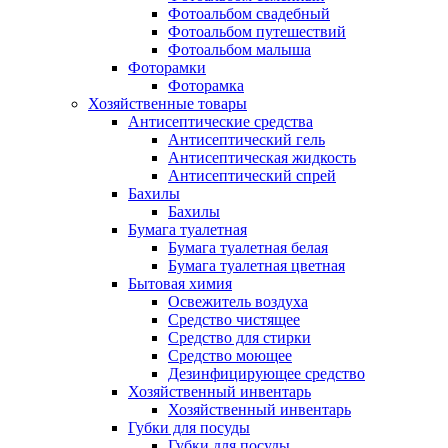
Фотоальбом свадебный
Фотоальбом путешествий
Фотоальбом малыша
Фоторамки
Фоторамка
Хозяйственные товары
Антисептические средства
Антисептический гель
Антисептическая жидкость
Антисептический спрей
Бахилы
Бахилы
Бумага туалетная
Бумага туалетная белая
Бумага туалетная цветная
Бытовая химия
Освежитель воздуха
Средство чистящее
Средство для стирки
Средство моющее
Дезинфицирующее средство
Хозяйственный инвентарь
Хозяйственный инвентарь
Губки для посуды
Губки для посуды