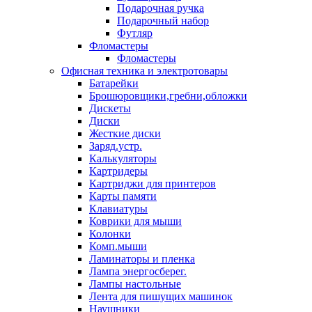
Подарочная ручка
Подарочный набор
Футляр
Фломастеры
Фломастеры
Офисная техника и электротовары
Батарейки
Брошюровщики,гребни,обложки
Дискеты
Диски
Жесткие диски
Заряд.устр.
Калькуляторы
Картридеры
Картриджи для принтеров
Карты памяти
Клавиатуры
Коврики для мыши
Колонки
Комп.мыши
Ламинаторы и пленка
Лампа энергосберег.
Лампы настольные
Лента для пишущих машинок
Наушники