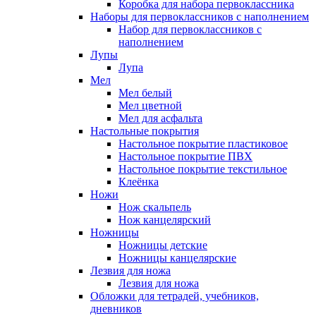
Коробка для набора первоклассника
Наборы для первоклассников с наполнением
Набор для первоклассников с
наполнением
Лупы
Лупа
Мел
Мел белый
Мел цветной
Мел для асфальта
Настольные покрытия
Настольное покрытие пластиковое
Настольное покрытие ПВХ
Настольное покрытие текстильное
Клеёнка
Ножи
Нож скальпель
Нож канцелярский
Ножницы
Ножницы детские
Ножницы канцелярские
Лезвия для ножа
Лезвия для ножа
Обложки для тетрадей, учебников,
дневников