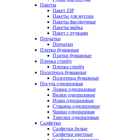
Пакеты
Пакет ZIP
Пакеты для мусора
Пакеты фасовочные
Пакеты майка
Пакет с ручками
Перчатки
Перчатки
Платки бумажные
Платки бумажные
Пленка стрейч
Пленка стрейч
Полотенца бумажные
Полотенца бумажные
Посуда одноразовая
Ложки одноразовые
Вилки одноразовые
Ножи одноразовые
Стаканы одноразовые
Чашки одноразовая
Тарелки одноразовые
Салфетки
Салфетки белые
Салфетки цветные
Салфетки с рисунком