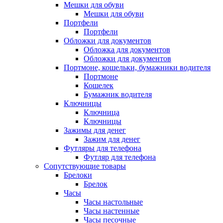
Мешки для обуви
Мешки для обуви
Портфели
Портфели
Обложки для документов
Обложка для документов
Обложки для документов
Портмоне, кошельки, бумажники водителя
Портмоне
Кошелек
Бумажник водителя
Ключницы
Ключница
Ключницы
Зажимы для денег
Зажим для денег
Футляры для телефона
Футляр для телефона
Сопутствующие товары
Брелоки
Брелок
Часы
Часы настольные
Часы настенные
Часы песочные