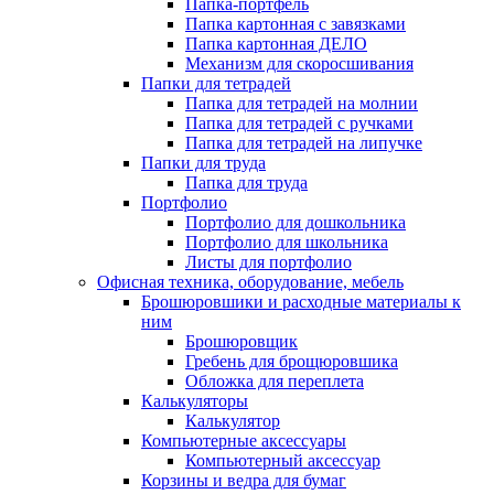
Папка-портфель
Папка картонная с завязками
Папка картонная ДЕЛО
Механизм для скоросшивания
Папки для тетрадей
Папка для тетрадей на молнии
Папка для тетрадей с ручками
Папка для тетрадей на липучке
Папки для труда
Папка для труда
Портфолио
Портфолио для дошкольника
Портфолио для школьника
Листы для портфолио
Офисная техника, оборудование, мебель
Брошюровшики и расходные материалы к
ним
Брошюровщик
Гребень для брощюровшика
Обложка для переплета
Калькуляторы
Калькулятор
Компьютерные аксессуары
Компьютерный аксессуар
Корзины и ведра для бумаг