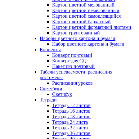
Картон цветной мелованный
Картон цветной немелованный
Картон цветной самоклеящийся
Картон цветной бархатный
Картон цветной форматный листами
Картон грунтованный
Наборы цветного картона и бумаги
Набор цветного картона и бумаги
Конверты
Конверт почтовый
Конверт для СД
Пакет п/э почтовый
Табели успеваемости, расписания,
ростомеры
Расписания уроков
Скетчбуки
Скетчбук
Тетради
Тетрадь 12 листов
Тетрадь 16 листов
Тетрадь 18 листов
Тетрадь 24 листа
Тетрадь 32 листа
Тетрадь 36 листов
Тетрадь 40 листов