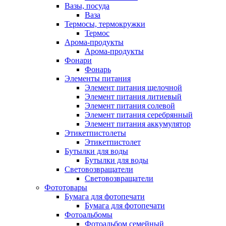
Вазы, посуда
Ваза
Термосы, термокружки
Термос
Арома-продукты
Арома-продукты
Фонари
Фонарь
Элементы питания
Элемент питания щелочной
Элемент питания литиевый
Элемент питания солевой
Элемент питания серебрянный
Элемент питания аккумулятор
Этикетпистолеты
Этикетпистолет
Бутылки для воды
Бутылки для воды
Световозвращатели
Световозвращатели
Фототовары
Бумага для фотопечати
Бумага для фотопечати
Фотоальбомы
Фотоальбом семейный