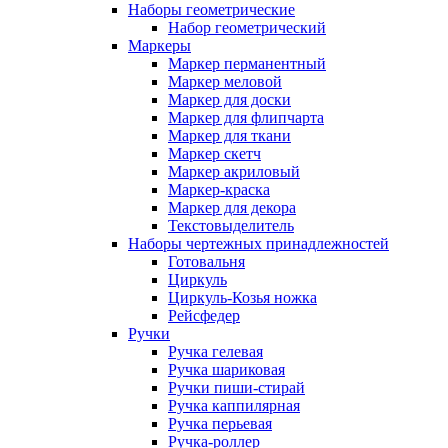
Наборы геометрические
Набор геометрический
Маркеры
Маркер перманентный
Маркер меловой
Маркер для доски
Маркер для флипчарта
Маркер для ткани
Маркер скетч
Маркер акриловый
Маркер-краска
Маркер для декора
Текстовыделитель
Наборы чертежных принадлежностей
Готовальня
Циркуль
Циркуль-Козья ножка
Рейсфедер
Ручки
Ручка гелевая
Ручка шариковая
Ручки пиши-стирай
Ручка каппилярная
Ручка перьевая
Ручка-роллер