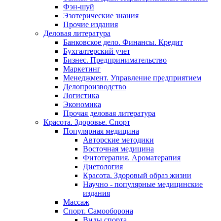
Фэн-шуй
Эзотерические знания
Прочие издания
Деловая литература
Банковское дело. Финансы. Кредит
Бухгалтерский учет
Бизнес. Предпринимательство
Маркетинг
Менеджмент. Управление предприятием
Делопроизводство
Логистика
Экономика
Прочая деловая литература
Красота. Здоровье. Спорт
Популярная медицина
Авторские методики
Восточная медицина
Фитотерапия. Ароматерапия
Диетология
Красота. Здоровый образ жизни
Научно - популярные медицинские
издания
Массаж
Спорт. Самооборона
Виды спорта