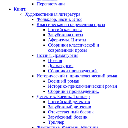
Переплетчики
Книги
Художественная литература
Фольклор. Басни. Эпос
Классическая и современная проза
Российская проза
Зарубежная проза
Афоризмы. Цитаты
Сборники классической и
современной прозы
Поэзия. Драматургия
Поэзия
Драматургия
Сборники произведений.
Исторический и приключенческий роман
Военный роман
Историко-приключенческий роман
Сборники произведений..
Детектив. Боевик. Триллер
Российский детектив
Зарубежный детектив
Отечественный боевик
Зарубежный боевик
Триллер
Фантастика. Фэнтези. Мистика