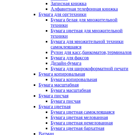
Записная книжка
Алфавитная телефонная книжка
Бумага для оргтехники
Бумага белая для множительной
техники
Бумага цветная для множительной
техники
Бумага для множительной техники
самоклеящаяся
Рулон для касс,банкоматов,терминалов
Бумага для факсов
Дизайн-бумага
Бумага для широкоформатной печати
Бумага копировальная
Бумага копировальная
Бумага масштабная
Бумага масштабная
Бумага писчая
Бумага писчая
Бумага цветная
Бумага цветная самоклеящаяся
Бумага цветная мелованная
Бумага цветная немелованная
Бумага цветная бархатная
Ватман