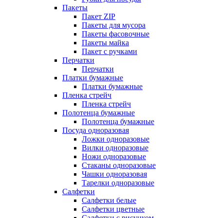
Пакеты
Пакет ZIP
Пакеты для мусора
Пакеты фасовочные
Пакеты майка
Пакет с ручками
Перчатки
Перчатки
Платки бумажные
Платки бумажные
Пленка стрейч
Пленка стрейч
Полотенца бумажные
Полотенца бумажные
Посуда одноразовая
Ложки одноразовые
Вилки одноразовые
Ножи одноразовые
Стаканы одноразовые
Чашки одноразовая
Тарелки одноразовые
Салфетки
Салфетки белые
Салфетки цветные
Салфетки с рисунком