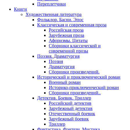
Переплетчики
Книги
Художественная литература
Фольклор. Басни. Эпос
Классическая и современная проза
Российская проза
Зарубежная проза
Афоризмы. Цитаты
Сборники классической и
современной прозы
Поэзия. Драматургия
Поэзия
Драматургия
Сборники произведений.
Исторический и приключенческий роман
Военный роман
Историко-приключенческий роман
Сборники произведений..
Детектив. Боевик. Триллер
Российский детектив
Зарубежный детектив
Отечественный боевик
Зарубежный боевик
Триллер
Фантастика. Фэнтези. Мистика