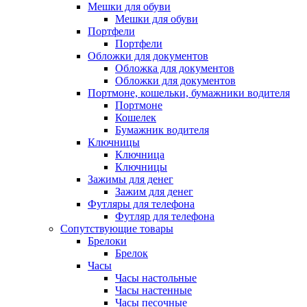
Мешки для обуви
Мешки для обуви
Портфели
Портфели
Обложки для документов
Обложка для документов
Обложки для документов
Портмоне, кошельки, бумажники водителя
Портмоне
Кошелек
Бумажник водителя
Ключницы
Ключница
Ключницы
Зажимы для денег
Зажим для денег
Футляры для телефона
Футляр для телефона
Сопутствующие товары
Брелоки
Брелок
Часы
Часы настольные
Часы настенные
Часы песочные