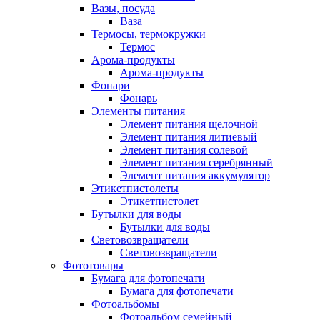
Вазы, посуда
Ваза
Термосы, термокружки
Термос
Арома-продукты
Арома-продукты
Фонари
Фонарь
Элементы питания
Элемент питания щелочной
Элемент питания литиевый
Элемент питания солевой
Элемент питания серебрянный
Элемент питания аккумулятор
Этикетпистолеты
Этикетпистолет
Бутылки для воды
Бутылки для воды
Световозвращатели
Световозвращатели
Фототовары
Бумага для фотопечати
Бумага для фотопечати
Фотоальбомы
Фотоальбом семейный