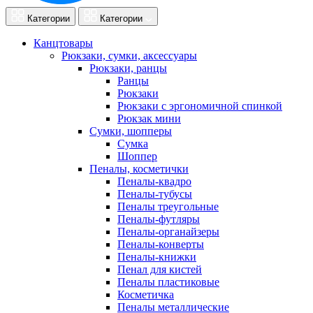
Категории
Категории
Канцтовары
Рюкзаки, сумки, аксессуары
Рюкзаки, ранцы
Ранцы
Рюкзаки
Рюкзаки с эргономичной спинкой
Рюкзак мини
Сумки, шопперы
Сумка
Шоппер
Пеналы, косметички
Пеналы-квадро
Пеналы-тубусы
Пеналы треугольные
Пеналы-футляры
Пеналы-органайзеры
Пеналы-конверты
Пеналы-книжки
Пенал для кистей
Пеналы пластиковые
Косметичка
Пеналы металлические