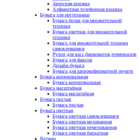
Записная книжка
Алфавитная телефонная книжка
Бумага для оргтехники
Бумага белая для множительной
техники
Бумага цветная для множительной
техники
Бумага для множительной техники
самоклеящаяся
Рулон для касс,банкоматов,терминалов
Бумага для факсов
Дизайн-бумага
Бумага для широкоформатной печати
Бумага копировальная
Бумага копировальная
Бумага масштабная
Бумага масштабная
Бумага писчая
Бумага писчая
Бумага цветная
Бумага цветная самоклеящаяся
Бумага цветная мелованная
Бумага цветная немелованная
Бумага цветная бархатная
Ватман