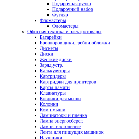
Подарочная ручка
Подарочный набор
Футляр
Фломастеры
Фломастеры
Офисная техника и электротовары
Батарейки
Брошюровщики,гребни,обложки
Дискеты
Диски
Жесткие диски
Заряд.устр.
Калькуляторы
Картридеры
Картриджи для принтеров
Карты памяти
Клавиатуры
Коврики для мыши
Колонки
Комп.мыши
Ламинаторы и пленка
Лампа энергосберег.
Лампы настольные
Лента для пишущих машинок
Наушники