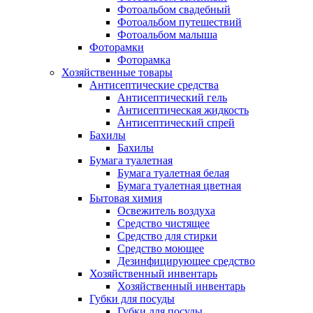
Фотоальбом свадебный
Фотоальбом путешествий
Фотоальбом малыша
Фоторамки
Фоторамка
Хозяйственные товары
Антисептические средства
Антисептический гель
Антисептическая жидкость
Антисептический спрей
Бахилы
Бахилы
Бумага туалетная
Бумага туалетная белая
Бумага туалетная цветная
Бытовая химия
Освежитель воздуха
Средство чистящее
Средство для стирки
Средство моющее
Дезинфицирующее средство
Хозяйственный инвентарь
Хозяйственный инвентарь
Губки для посуды
Губки для посуды