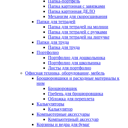
Папка-портфель
Папка картонная с завязками
Папка картонная ДЕЛО
Механизм для скоросшивания
Папки для тетрадей
Папка для тетрадей на молнии
Папка для тетрадей с ручками
Папка для тетрадей на липучке
Папки для труда
Папка для труда
Портфолио
Портфолио для дошкольника
Портфолио для школьника
Листы для портфолио
Офисная техника, оборудование, мебель
Брошюровшики и расходные материалы к
ним
Брошюровщик
Гребень для брощюровшика
Обложка для переплета
Калькуляторы
Калькулятор
Компьютерные аксессуары
Компьютерный аксессуар
Корзины и ведра для бумаг