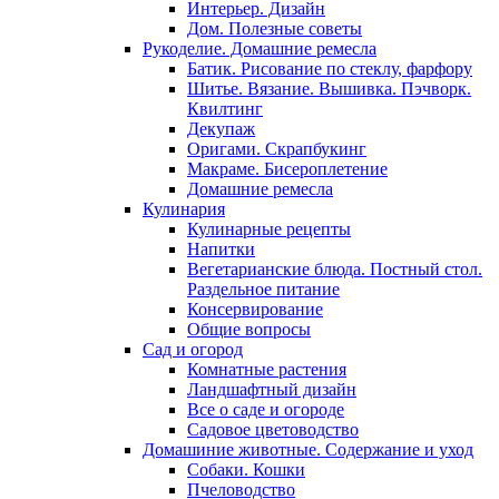
Интерьер. Дизайн
Дом. Полезные советы
Рукоделие. Домашние ремесла
Батик. Рисование по стеклу, фарфору
Шитье. Вязание. Вышивка. Пэчворк.
Квилтинг
Декупаж
Оригами. Скрапбукинг
Макраме. Бисероплетение
Домашние ремесла
Кулинария
Кулинарные рецепты
Напитки
Вегетарианские блюда. Постный стол.
Раздельное питание
Консервирование
Общие вопросы
Сад и огород
Комнатные растения
Ландшафтный дизайн
Все о саде и огороде
Садовое цветоводство
Домашиние животные. Содержание и уход
Собаки. Кошки
Пчеловодство