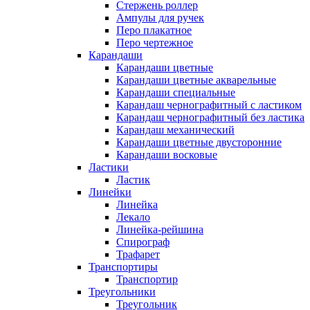
Стержень роллер
Ампулы для ручек
Перо плакатное
Перо чертежное
Карандаши
Карандаши цветные
Карандаши цветные акварельные
Карандаши специальные
Карандаш чернографитный с ластиком
Карандаш чернографитный без ластика
Карандаш механический
Карандаши цветные двусторонние
Карандаши восковые
Ластики
Ластик
Линейки
Линейка
Лекало
Линейка-рейшина
Спирограф
Трафарет
Транспортиры
Транспортир
Треугольники
Треугольник