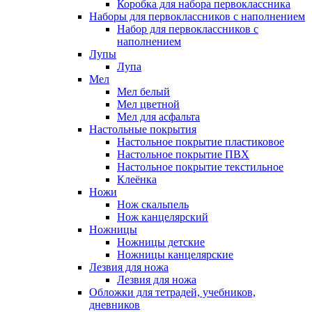
Коробка для набора первоклассника
Наборы для первоклассников с наполнением
Набор для первоклассников с
наполнением
Лупы
Лупа
Мел
Мел белый
Мел цветной
Мел для асфальта
Настольные покрытия
Настольное покрытие пластиковое
Настольное покрытие ПВХ
Настольное покрытие текстильное
Клеёнка
Ножи
Нож скальпель
Нож канцелярский
Ножницы
Ножницы детские
Ножницы канцелярские
Лезвия для ножа
Лезвия для ножа
Обложки для тетрадей, учебников,
дневников