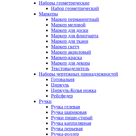
Наборы геометрические
Набор геометрический
Маркеры
Маркер перманентный
Маркер меловой
Маркер для доски
Маркер для флипчарта
Маркер для ткани
Маркер скетч
Маркер акриловый
Маркер-краска
Маркер для декора
Текстовыделитель
Наборы чертежных принадлежностей
Готовальня
Циркуль
Циркуль-Козья ножка
Рейсфедер
Ручки
Ручка гелевая
Ручка шариковая
Ручки пиши-стирай
Ручка каппилярная
Ручка перьевая
Ручка-роллер