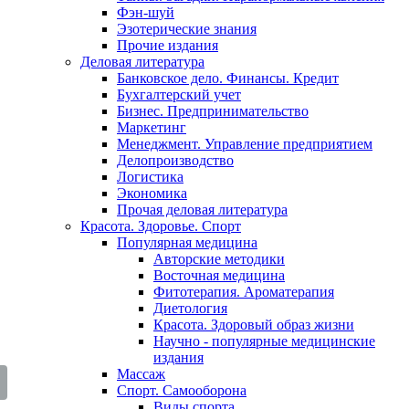
Фэн-шуй
Эзотерические знания
Прочие издания
Деловая литература
Банковское дело. Финансы. Кредит
Бухгалтерский учет
Бизнес. Предпринимательство
Маркетинг
Менеджмент. Управление предприятием
Делопроизводство
Логистика
Экономика
Прочая деловая литература
Красота. Здоровье. Спорт
Популярная медицина
Авторские методики
Восточная медицина
Фитотерапия. Ароматерапия
Диетология
Красота. Здоровый образ жизни
Научно - популярные медицинские
издания
Массаж
Спорт. Самооборона
Виды спорта