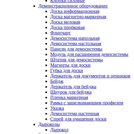
Кнопки силовые
Демонстрационное оборудование
Доска информационная
Доска магнитно-маркерная
Доска меловая
Доска пробковая
Флипчарт
Демосистема напольная
Демосистема настольная
Панели для демосистемы
Модуль для расширения демосистемы
Штатив для демосистемы
Магниты для доски
Губка для доски
Держатель для документов и ценников
Бейдж
Держатель для бейджа
Шнурок для бейджа
Пленка маркерная
Рамка с защелкивающим профилем
Указка
Демосистема настенная
Спрей для очищения доски
Дыроколы
Дырокол