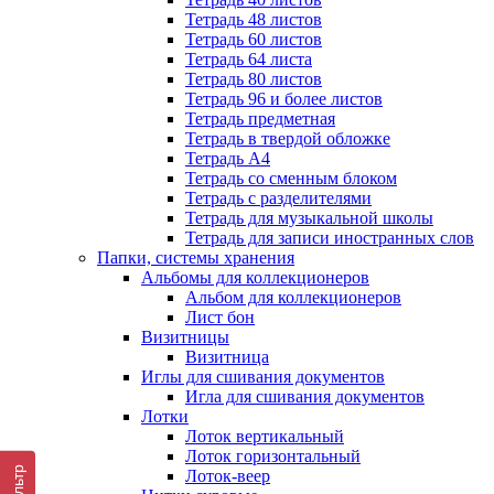
Тетрадь 48 листов
Тетрадь 60 листов
Тетрадь 64 листа
Тетрадь 80 листов
Тетрадь 96 и более листов
Тетрадь предметная
Тетрадь в твердой обложке
Тетрадь А4
Тетрадь со сменным блоком
Тетрадь с разделителями
Тетрадь для музыкальной школы
Тетрадь для записи иностранных слов
Папки, системы хранения
Альбомы для коллекционеров
Альбом для коллекционеров
Лист бон
Визитницы
Визитница
Иглы для сшивания документов
Игла для сшивания документов
Лотки
Лоток вертикальный
Лоток горизонтальный
Фильтр
Лоток-веер