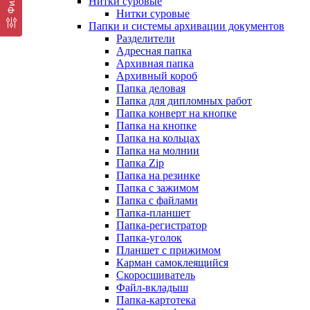
Нитки суровые
Нитки суровые
Папки и системы архивации документов
Разделители
Адресная папка
Архивная папка
Архивный короб
Папка деловая
Папка для дипломных работ
Папка конверт на кнопке
Папка на кнопке
Папка на кольцах
Папка на молнии
Папка Zip
Папка на резинке
Папка с зажимом
Папка с файлами
Папка-планшет
Папка-регистратор
Папка-уголок
Планшет с прижимом
Карман самоклеящийся
Скоросшиватель
Файл-вкладыш
Папка-картотека