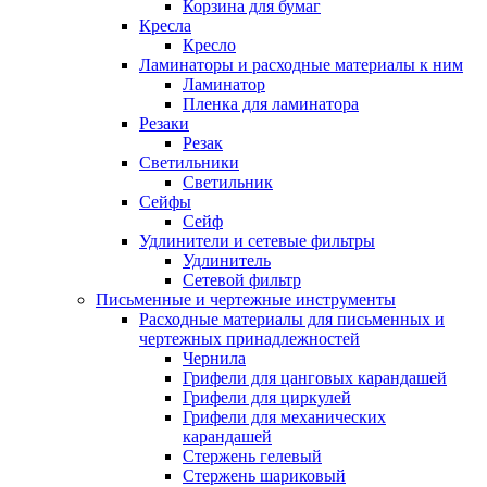
Корзина для бумаг
Кресла
Кресло
Ламинаторы и расходные материалы к ним
Ламинатор
Пленка для ламинатора
Резаки
Резак
Светильники
Светильник
Сейфы
Сейф
Удлинители и сетевые фильтры
Удлинитель
Сетевой фильтр
Письменные и чертежные инструменты
Расходные материалы для письменных и
чертежных принадлежностей
Чернила
Грифели для цанговых карандашей
Грифели для циркулей
Грифели для механических
карандашей
Стержень гелевый
Стержень шариковый