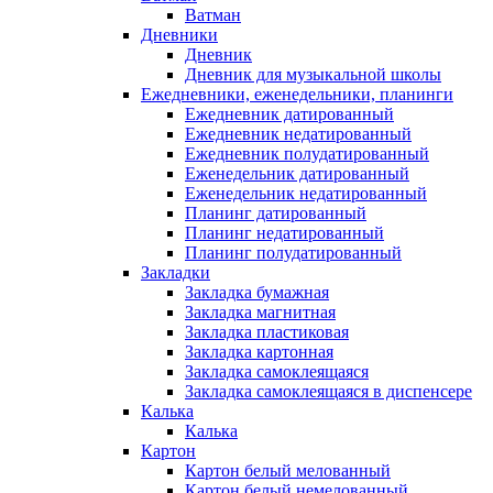
Ватман
Дневники
Дневник
Дневник для музыкальной школы
Ежедневники, еженедельники, планинги
Ежедневник датированный
Ежедневник недатированный
Ежедневник полудатированный
Еженедельник датированный
Еженедельник недатированный
Планинг датированный
Планинг недатированный
Планинг полудатированный
Закладки
Закладка бумажная
Закладка магнитная
Закладка пластиковая
Закладка картонная
Закладка самоклеящаяся
Закладка самоклеящаяся в диспенсере
Калька
Калька
Картон
Картон белый мелованный
Картон белый немелованный