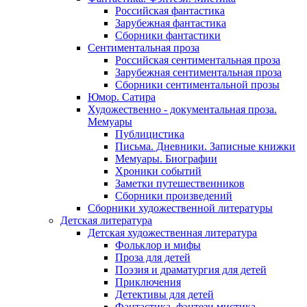
Российская фантастика
Зарубежная фантастика
Сборники фантастики
Сентиментальная проза
Российская сентиментальная проза
Зарубежная сентиментальная проза
Сборники сентиментальной прозы
Юмор. Сатира
Художественно - документальная проза.
Мемуары
Публицистика
Письма. Дневники. Записные книжки
Мемуары. Биографии
Хроники событий
Заметки путешественников
Сборники произведений
Сборники художественной литературы
Детская литература
Детская художественная литература
Фольклор и мифы
Проза для детей
Поэзия и драматургия для детей
Приключения
Детективы для детей
Фантастика, фэнтези мистика