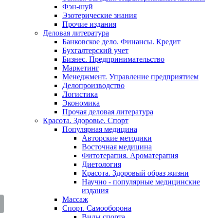
Фэн-шуй
Эзотерические знания
Прочие издания
Деловая литература
Банковское дело. Финансы. Кредит
Бухгалтерский учет
Бизнес. Предпринимательство
Маркетинг
Менеджмент. Управление предприятием
Делопроизводство
Логистика
Экономика
Прочая деловая литература
Красота. Здоровье. Спорт
Популярная медицина
Авторские методики
Восточная медицина
Фитотерапия. Ароматерапия
Диетология
Красота. Здоровый образ жизни
Научно - популярные медицинские
издания
Массаж
Спорт. Самооборона
Виды спорта