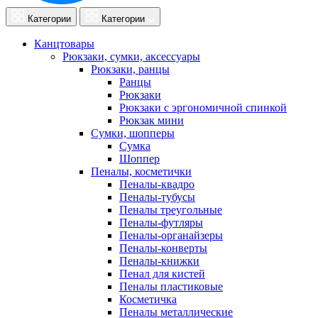
Категории
Категории
Канцтовары
Рюкзаки, сумки, аксессуары
Рюкзаки, ранцы
Ранцы
Рюкзаки
Рюкзаки с эргономичной спинкой
Рюкзак мини
Сумки, шопперы
Сумка
Шоппер
Пеналы, косметички
Пеналы-квадро
Пеналы-тубусы
Пеналы треугольные
Пеналы-футляры
Пеналы-органайзеры
Пеналы-конверты
Пеналы-книжки
Пенал для кистей
Пеналы пластиковые
Косметичка
Пеналы металлические