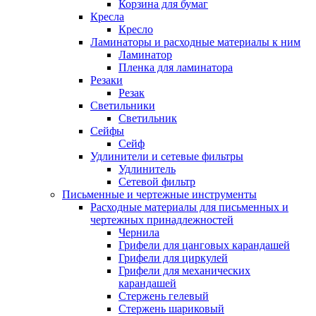
Корзина для бумаг
Кресла
Кресло
Ламинаторы и расходные материалы к ним
Ламинатор
Пленка для ламинатора
Резаки
Резак
Светильники
Светильник
Сейфы
Сейф
Удлинители и сетевые фильтры
Удлинитель
Сетевой фильтр
Письменные и чертежные инструменты
Расходные материалы для письменных и
чертежных принадлежностей
Чернила
Грифели для цанговых карандашей
Грифели для циркулей
Грифели для механических
карандашей
Стержень гелевый
Стержень шариковый