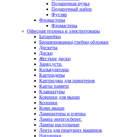
Подарочная ручка
Подарочный набор
Футляр
Фломастеры
Фломастеры
Офисная техника и электротовары
Батарейки
Брошюровщики,гребни,обложки
Дискеты
Диски
Жесткие диски
Заряд.устр.
Калькуляторы
Картридеры
Картриджи для принтеров
Карты памяти
Клавиатуры
Коврики для мыши
Колонки
Комп.мыши
Ламинаторы и пленка
Лампа энергосберег.
Лампы настольные
Лента для пишущих машинок
Наушники