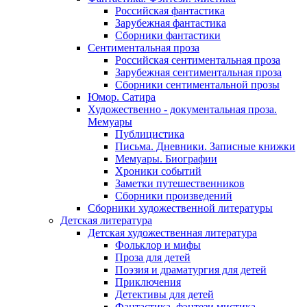
Российская фантастика
Зарубежная фантастика
Сборники фантастики
Сентиментальная проза
Российская сентиментальная проза
Зарубежная сентиментальная проза
Сборники сентиментальной прозы
Юмор. Сатира
Художественно - документальная проза.
Мемуары
Публицистика
Письма. Дневники. Записные книжки
Мемуары. Биографии
Хроники событий
Заметки путешественников
Сборники произведений
Сборники художественной литературы
Детская литература
Детская художественная литература
Фольклор и мифы
Проза для детей
Поэзия и драматургия для детей
Приключения
Детективы для детей
Фантастика, фэнтези мистика