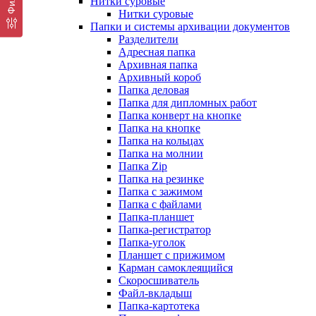
Нитки суровые
Нитки суровые
Папки и системы архивации документов
Разделители
Адресная папка
Архивная папка
Архивный короб
Папка деловая
Папка для дипломных работ
Папка конверт на кнопке
Папка на кнопке
Папка на кольцах
Папка на молнии
Папка Zip
Папка на резинке
Папка с зажимом
Папка с файлами
Папка-планшет
Папка-регистратор
Папка-уголок
Планшет с прижимом
Карман самоклеящийся
Скоросшиватель
Файл-вкладыш
Папка-картотека