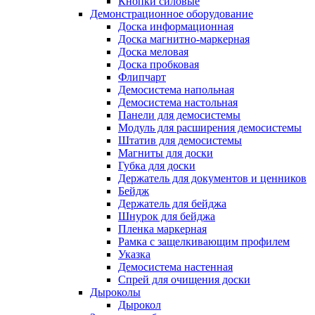
Кнопки силовые
Демонстрационное оборудование
Доска информационная
Доска магнитно-маркерная
Доска меловая
Доска пробковая
Флипчарт
Демосистема напольная
Демосистема настольная
Панели для демосистемы
Модуль для расширения демосистемы
Штатив для демосистемы
Магниты для доски
Губка для доски
Держатель для документов и ценников
Бейдж
Держатель для бейджа
Шнурок для бейджа
Пленка маркерная
Рамка с защелкивающим профилем
Указка
Демосистема настенная
Спрей для очищения доски
Дыроколы
Дырокол