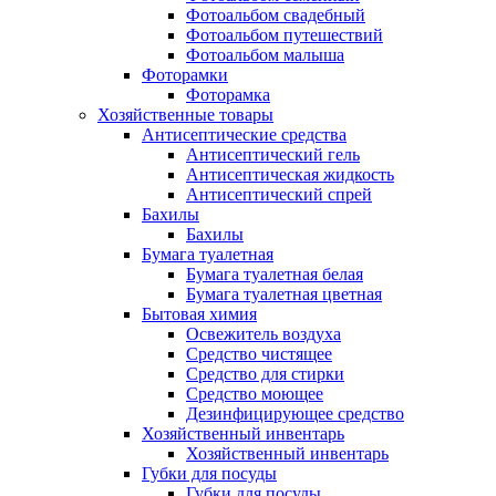
Фотоальбом свадебный
Фотоальбом путешествий
Фотоальбом малыша
Фоторамки
Фоторамка
Хозяйственные товары
Антисептические средства
Антисептический гель
Антисептическая жидкость
Антисептический спрей
Бахилы
Бахилы
Бумага туалетная
Бумага туалетная белая
Бумага туалетная цветная
Бытовая химия
Освежитель воздуха
Средство чистящее
Средство для стирки
Средство моющее
Дезинфицирующее средство
Хозяйственный инвентарь
Хозяйственный инвентарь
Губки для посуды
Губки для посуды