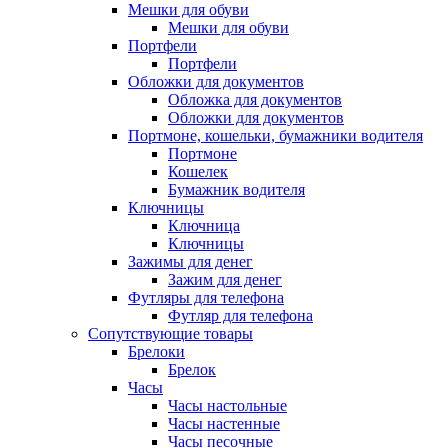
Мешки для обуви
Мешки для обуви
Портфели
Портфели
Обложки для документов
Обложка для документов
Обложки для документов
Портмоне, кошельки, бумажники водителя
Портмоне
Кошелек
Бумажник водителя
Ключницы
Ключница
Ключницы
Зажимы для денег
Зажим для денег
Футляры для телефона
Футляр для телефона
Сопутствующие товары
Брелоки
Брелок
Часы
Часы настольные
Часы настенные
Часы песочные