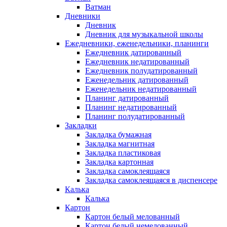
Ватман
Дневники
Дневник
Дневник для музыкальной школы
Ежедневники, еженедельники, планинги
Ежедневник датированный
Ежедневник недатированный
Ежедневник полудатированный
Еженедельник датированный
Еженедельник недатированный
Планинг датированный
Планинг недатированный
Планинг полудатированный
Закладки
Закладка бумажная
Закладка магнитная
Закладка пластиковая
Закладка картонная
Закладка самоклеящаяся
Закладка самоклеящаяся в диспенсере
Калька
Калька
Картон
Картон белый мелованный
Картон белый немелованный