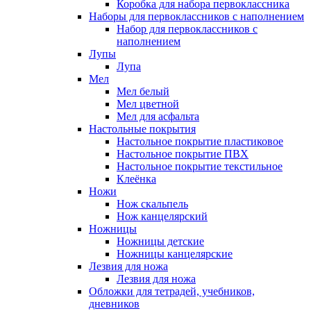
Коробка для набора первоклассника
Наборы для первоклассников с наполнением
Набор для первоклассников с
наполнением
Лупы
Лупа
Мел
Мел белый
Мел цветной
Мел для асфальта
Настольные покрытия
Настольное покрытие пластиковое
Настольное покрытие ПВХ
Настольное покрытие текстильное
Клеёнка
Ножи
Нож скальпель
Нож канцелярский
Ножницы
Ножницы детские
Ножницы канцелярские
Лезвия для ножа
Лезвия для ножа
Обложки для тетрадей, учебников,
дневников