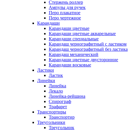
Стержень роллер
Ампулы для ручек
Перо плакатное
Перо чертежное
Карандаши
Карандаши цветные
Карандаши цветные акварельные
Карандаши специальные
Карандаш чернографитный с ластиком
Карандаш чернографитный без ластика
Карандаш механический
Карандаши цветные двусторонние
Карандаши восковые
Ластики
Ластик
Линейки
Линейка
Лекало
Линейка-рейшина
Спирограф
Трафарет
Транспортиры
Транспортир
Треугольники
Треугольник