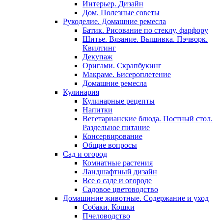
Интерьер. Дизайн
Дом. Полезные советы
Рукоделие. Домашние ремесла
Батик. Рисование по стеклу, фарфору
Шитье. Вязание. Вышивка. Пэчворк.
Квилтинг
Декупаж
Оригами. Скрапбукинг
Макраме. Бисероплетение
Домашние ремесла
Кулинария
Кулинарные рецепты
Напитки
Вегетарианские блюда. Постный стол.
Раздельное питание
Консервирование
Общие вопросы
Сад и огород
Комнатные растения
Ландшафтный дизайн
Все о саде и огороде
Садовое цветоводство
Домашиние животные. Содержание и уход
Собаки. Кошки
Пчеловодство