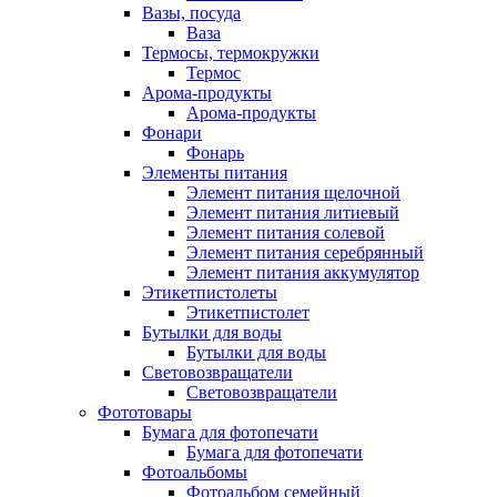
Вазы, посуда
Ваза
Термосы, термокружки
Термос
Арома-продукты
Арома-продукты
Фонари
Фонарь
Элементы питания
Элемент питания щелочной
Элемент питания литиевый
Элемент питания солевой
Элемент питания серебрянный
Элемент питания аккумулятор
Этикетпистолеты
Этикетпистолет
Бутылки для воды
Бутылки для воды
Световозвращатели
Световозвращатели
Фототовары
Бумага для фотопечати
Бумага для фотопечати
Фотоальбомы
Фотоальбом семейный