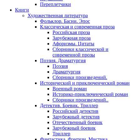
Переплетчики
Книги
Художественная литература
Фольклор. Басни. Эпос
Классическая и современная проза
Российская проза
Зарубежная проза
Афоризмы. Цитаты
Сборники классической и
современной прозы
Поэзия. Драматургия
Поэзия
Драматургия
Сборники произведений.
Исторический и приключенческий роман
Военный роман
Историко-приключенческий роман
Сборники произведений..
Детектив. Боевик. Триллер
Российский детектив
Зарубежный детектив
Отечественный боевик
Зарубежный боевик
Триллер
Фантастика. Фэнтези. Мистика