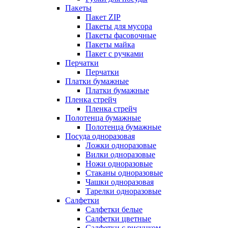
Пакеты
Пакет ZIP
Пакеты для мусора
Пакеты фасовочные
Пакеты майка
Пакет с ручками
Перчатки
Перчатки
Платки бумажные
Платки бумажные
Пленка стрейч
Пленка стрейч
Полотенца бумажные
Полотенца бумажные
Посуда одноразовая
Ложки одноразовые
Вилки одноразовые
Ножи одноразовые
Стаканы одноразовые
Чашки одноразовая
Тарелки одноразовые
Салфетки
Салфетки белые
Салфетки цветные
Салфетки с рисунком