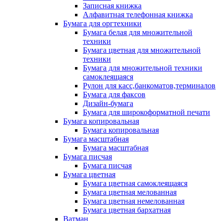
Записная книжка
Алфавитная телефонная книжка
Бумага для оргтехники
Бумага белая для множительной
техники
Бумага цветная для множительной
техники
Бумага для множительной техники
самоклеящаяся
Рулон для касс,банкоматов,терминалов
Бумага для факсов
Дизайн-бумага
Бумага для широкоформатной печати
Бумага копировальная
Бумага копировальная
Бумага масштабная
Бумага масштабная
Бумага писчая
Бумага писчая
Бумага цветная
Бумага цветная самоклеящаяся
Бумага цветная мелованная
Бумага цветная немелованная
Бумага цветная бархатная
Ватман