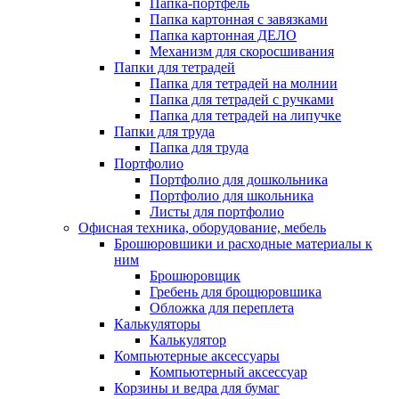
Папка-портфель
Папка картонная с завязками
Папка картонная ДЕЛО
Механизм для скоросшивания
Папки для тетрадей
Папка для тетрадей на молнии
Папка для тетрадей с ручками
Папка для тетрадей на липучке
Папки для труда
Папка для труда
Портфолио
Портфолио для дошкольника
Портфолио для школьника
Листы для портфолио
Офисная техника, оборудование, мебель
Брошюровшики и расходные материалы к
ним
Брошюровщик
Гребень для брощюровшика
Обложка для переплета
Калькуляторы
Калькулятор
Компьютерные аксессуары
Компьютерный аксессуар
Корзины и ведра для бумаг