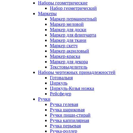
Наборы геометрические
Набор геометрический
Маркеры
Маркер перманентный
Маркер меловой
Маркер для доски
Маркер для флипчарта
Маркер для ткани
Маркер скетч
Маркер акриловый
Маркер-краска
Маркер для декора
Текстовыделитель
Наборы чертежных принадлежностей
Готовальня
Циркуль
Циркуль-Козья ножка
Рейсфедер
Ручки
Ручка гелевая
Ручка шариковая
Ручки пиши-стирай
Ручка каппилярная
Ручка перьевая
Ручка-роллер