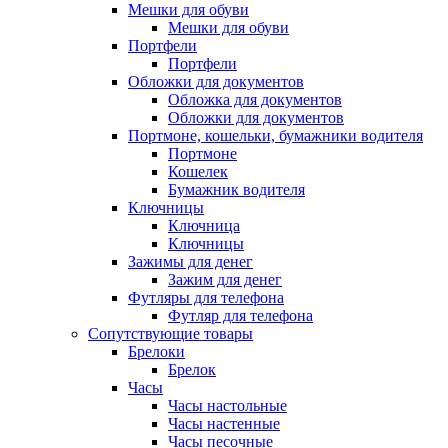
Мешки для обуви
Мешки для обуви
Портфели
Портфели
Обложки для документов
Обложка для документов
Обложки для документов
Портмоне, кошельки, бумажники водителя
Портмоне
Кошелек
Бумажник водителя
Ключницы
Ключница
Ключницы
Зажимы для денег
Зажим для денег
Футляры для телефона
Футляр для телефона
Сопутствующие товары
Брелоки
Брелок
Часы
Часы настольные
Часы настенные
Часы песочные