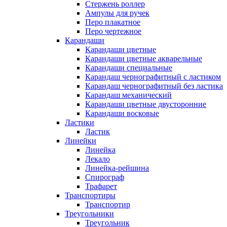
Стержень роллер
Ампулы для ручек
Перо плакатное
Перо чертежное
Карандаши
Карандаши цветные
Карандаши цветные акварельные
Карандаши специальные
Карандаш чернографитный с ластиком
Карандаш чернографитный без ластика
Карандаш механический
Карандаши цветные двусторонние
Карандаши восковые
Ластики
Ластик
Линейки
Линейка
Лекало
Линейка-рейшина
Спирограф
Трафарет
Транспортиры
Транспортир
Треугольники
Треугольник