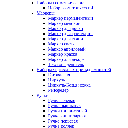
Наборы геометрические
Набор геометрический
Маркеры
Маркер перманентный
Маркер меловой
Маркер для доски
Маркер для флипчарта
Маркер для ткани
Маркер скетч
Маркер акриловый
Маркер-краска
Маркер для декора
Текстовыделитель
Наборы чертежных принадлежностей
Готовальня
Циркуль
Циркуль-Козья ножка
Рейсфедер
Ручки
Ручка гелевая
Ручка шариковая
Ручки пиши-стирай
Ручка каппилярная
Ручка перьевая
Ручка-роллер