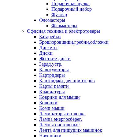
Подарочная ручка
Подарочный набор
Футляр
Фломастеры
Фломастеры
Офисная техника и электротовары
Батарейки
Брошюровщики,гребни,обложки
Дискеты
Диски
Жесткие диски
Заряд.устр.
Калькуляторы
Картридеры
Картриджи для принтеров
Карты памяти
Клавиатуры
Коврики для мыши
Колонки
Комп.мыши
Ламинаторы и пленка
Лампа энергосберег.
Лампы настольные
Лента для пишущих машинок
Наушники