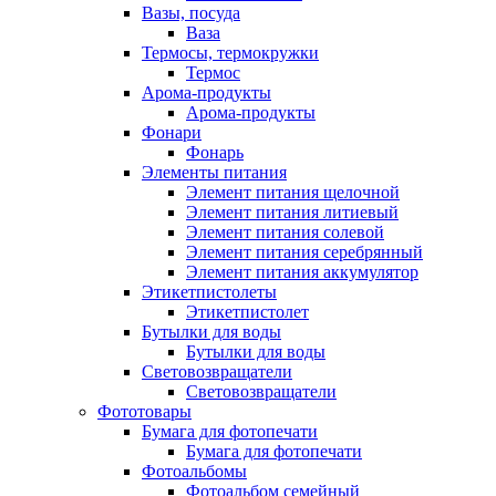
Вазы, посуда
Ваза
Термосы, термокружки
Термос
Арома-продукты
Арома-продукты
Фонари
Фонарь
Элементы питания
Элемент питания щелочной
Элемент питания литиевый
Элемент питания солевой
Элемент питания серебрянный
Элемент питания аккумулятор
Этикетпистолеты
Этикетпистолет
Бутылки для воды
Бутылки для воды
Световозвращатели
Световозвращатели
Фототовары
Бумага для фотопечати
Бумага для фотопечати
Фотоальбомы
Фотоальбом семейный