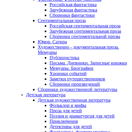
Российская фантастика
Зарубежная фантастика
Сборники фантастики
Сентиментальная проза
Российская сентиментальная проза
Зарубежная сентиментальная проза
Сборники сентиментальной прозы
Юмор. Сатира
Художественно - документальная проза.
Мемуары
Публицистика
Письма. Дневники. Записные книжки
Мемуары. Биографии
Хроники событий
Заметки путешественников
Сборники произведений
Сборники художественной литературы
Детская литература
Детская художественная литература
Фольклор и мифы
Проза для детей
Поэзия и драматургия для детей
Приключения
Детективы для детей
Фантастика, фэнтези мистика