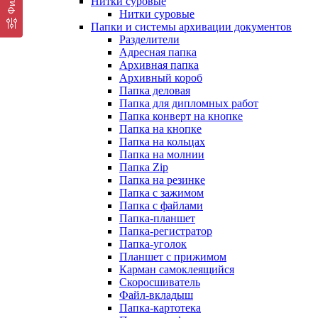
Нитки суровые
Нитки суровые
Папки и системы архивации документов
Разделители
Адресная папка
Архивная папка
Архивный короб
Папка деловая
Папка для дипломных работ
Папка конверт на кнопке
Папка на кнопке
Папка на кольцах
Папка на молнии
Папка Zip
Папка на резинке
Папка с зажимом
Папка с файлами
Папка-планшет
Папка-регистратор
Папка-уголок
Планшет с прижимом
Карман самоклеящийся
Скоросшиватель
Файл-вкладыш
Папка-картотека