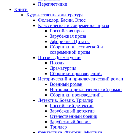
Переплетчики
Книги
Художественная литература
Фольклор. Басни. Эпос
Классическая и современная проза
Российская проза
Зарубежная проза
Афоризмы. Цитаты
Сборники классической и
современной прозы
Поэзия. Драматургия
Поэзия
Драматургия
Сборники произведений.
Исторический и приключенческий роман
Военный роман
Историко-приключенческий роман
Сборники произведений..
Детектив. Боевик. Триллер
Российский детектив
Зарубежный детектив
Отечественный боевик
Зарубежный боевик
Триллер
Фантастика. Фэнтези. Мистика