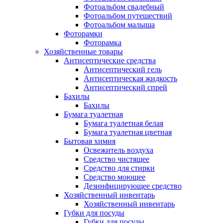
Фотоальбом свадебный
Фотоальбом путешествий
Фотоальбом малыша
Фоторамки
Фоторамка
Хозяйственные товары
Антисептические средства
Антисептический гель
Антисептическая жидкость
Антисептический спрей
Бахилы
Бахилы
Бумага туалетная
Бумага туалетная белая
Бумага туалетная цветная
Бытовая химия
Освежитель воздуха
Средство чистящее
Средство для стирки
Средство моющее
Дезинфицирующее средство
Хозяйственный инвентарь
Хозяйственный инвентарь
Губки для посуды
Губки для посуды