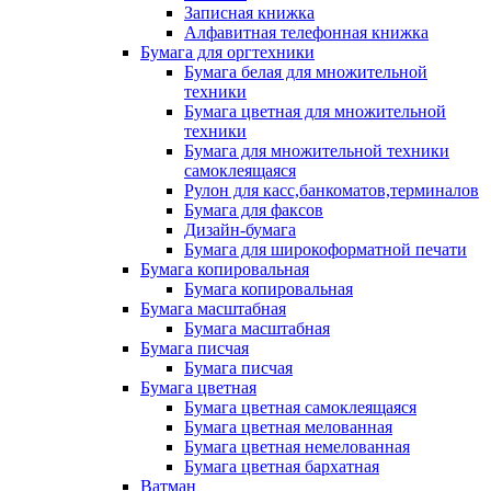
Записная книжка
Алфавитная телефонная книжка
Бумага для оргтехники
Бумага белая для множительной
техники
Бумага цветная для множительной
техники
Бумага для множительной техники
самоклеящаяся
Рулон для касс,банкоматов,терминалов
Бумага для факсов
Дизайн-бумага
Бумага для широкоформатной печати
Бумага копировальная
Бумага копировальная
Бумага масштабная
Бумага масштабная
Бумага писчая
Бумага писчая
Бумага цветная
Бумага цветная самоклеящаяся
Бумага цветная мелованная
Бумага цветная немелованная
Бумага цветная бархатная
Ватман