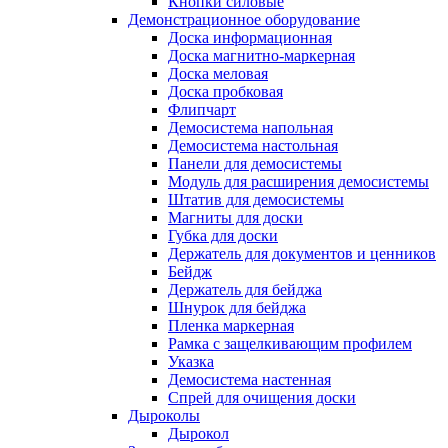
Кнопки силовые
Демонстрационное оборудование
Доска информационная
Доска магнитно-маркерная
Доска меловая
Доска пробковая
Флипчарт
Демосистема напольная
Демосистема настольная
Панели для демосистемы
Модуль для расширения демосистемы
Штатив для демосистемы
Магниты для доски
Губка для доски
Держатель для документов и ценников
Бейдж
Держатель для бейджа
Шнурок для бейджа
Пленка маркерная
Рамка с защелкивающим профилем
Указка
Демосистема настенная
Спрей для очищения доски
Дыроколы
Дырокол