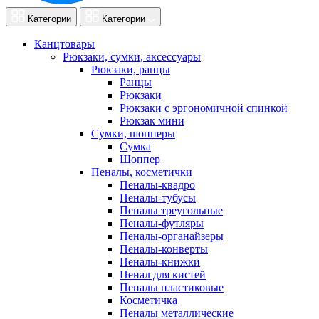
Категории
Категории
Канцтовары
Рюкзаки, сумки, аксессуары
Рюкзаки, ранцы
Ранцы
Рюкзаки
Рюкзаки с эргономичной спинкой
Рюкзак мини
Сумки, шопперы
Сумка
Шоппер
Пеналы, косметички
Пеналы-квадро
Пеналы-тубусы
Пеналы треугольные
Пеналы-футляры
Пеналы-органайзеры
Пеналы-конверты
Пеналы-книжки
Пенал для кистей
Пеналы пластиковые
Косметичка
Пеналы металлические