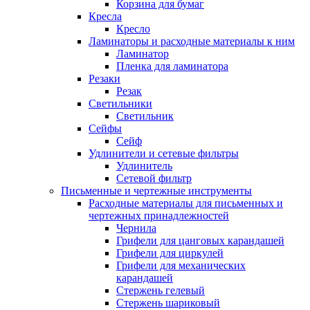
Корзина для бумаг
Кресла
Кресло
Ламинаторы и расходные материалы к ним
Ламинатор
Пленка для ламинатора
Резаки
Резак
Светильники
Светильник
Сейфы
Сейф
Удлинители и сетевые фильтры
Удлинитель
Сетевой фильтр
Письменные и чертежные инструменты
Расходные материалы для письменных и
чертежных принадлежностей
Чернила
Грифели для цанговых карандашей
Грифели для циркулей
Грифели для механических
карандашей
Стержень гелевый
Стержень шариковый