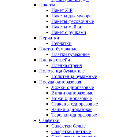
Пакеты
Пакет ZIP
Пакеты для мусора
Пакеты фасовочные
Пакеты майка
Пакет с ручками
Перчатки
Перчатки
Платки бумажные
Платки бумажные
Пленка стрейч
Пленка стрейч
Полотенца бумажные
Полотенца бумажные
Посуда одноразовая
Ложки одноразовые
Вилки одноразовые
Ножи одноразовые
Стаканы одноразовые
Чашки одноразовая
Тарелки одноразовые
Салфетки
Салфетки белые
Салфетки цветные
Салфетки с рисунком