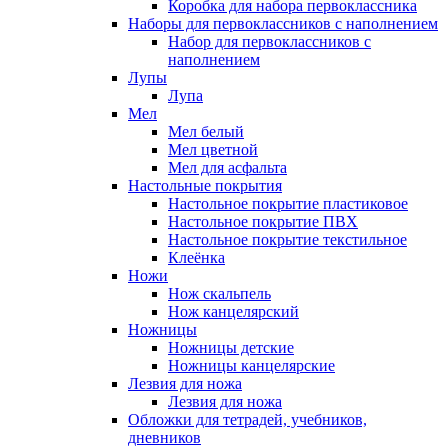
Коробка для набора первоклассника
Наборы для первоклассников с наполнением
Набор для первоклассников с
наполнением
Лупы
Лупа
Мел
Мел белый
Мел цветной
Мел для асфальта
Настольные покрытия
Настольное покрытие пластиковое
Настольное покрытие ПВХ
Настольное покрытие текстильное
Клеёнка
Ножи
Нож скальпель
Нож канцелярский
Ножницы
Ножницы детские
Ножницы канцелярские
Лезвия для ножа
Лезвия для ножа
Обложки для тетрадей, учебников,
дневников