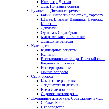
Интерьер. Дизайн
Дом. Полезные советы
Рукоделие. Домашние ремесла
Батик. Рисование по стеклу, фарфору
Шитье. Вязание. Вышивка. Пэчворк.
Квилтинг
Декупаж
Оригами. Скрапбукинг
Макраме. Бисероплетение
Домашние ремесла
Кулинария
Кулинарные рецепты
Напитки
Вегетарианские блюда. Постный стол.
Раздельное питание
Консервирование
Общие вопросы
Сад и огород
Комнатные растения
Ландшафтный дизайн
Все о саде и огороде
Садовое цветоводство
Домашиние животные. Содержание и уход
Собаки. Кошки
Пчеловодство