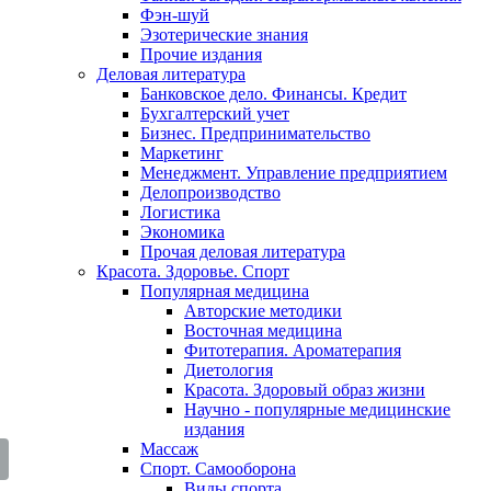
Фэн-шуй
Эзотерические знания
Прочие издания
Деловая литература
Банковское дело. Финансы. Кредит
Бухгалтерский учет
Бизнес. Предпринимательство
Маркетинг
Менеджмент. Управление предприятием
Делопроизводство
Логистика
Экономика
Прочая деловая литература
Красота. Здоровье. Спорт
Популярная медицина
Авторские методики
Восточная медицина
Фитотерапия. Ароматерапия
Диетология
Красота. Здоровый образ жизни
Научно - популярные медицинские
издания
Массаж
Спорт. Самооборона
Виды спорта