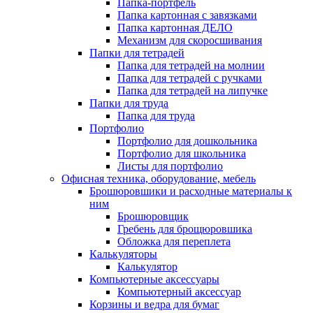
Папка-портфель
Папка картонная с завязками
Папка картонная ДЕЛО
Механизм для скоросшивания
Папки для тетрадей
Папка для тетрадей на молнии
Папка для тетрадей с ручками
Папка для тетрадей на липучке
Папки для труда
Папка для труда
Портфолио
Портфолио для дошкольника
Портфолио для школьника
Листы для портфолио
Офисная техника, оборудование, мебель
Брошюровшики и расходные материалы к
ним
Брошюровщик
Гребень для брощюровшика
Обложка для переплета
Калькуляторы
Калькулятор
Компьютерные аксессуары
Компьютерный аксессуар
Корзины и ведра для бумаг