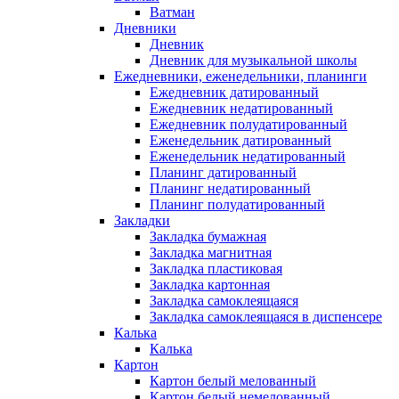
Ватман
Дневники
Дневник
Дневник для музыкальной школы
Ежедневники, еженедельники, планинги
Ежедневник датированный
Ежедневник недатированный
Ежедневник полудатированный
Еженедельник датированный
Еженедельник недатированный
Планинг датированный
Планинг недатированный
Планинг полудатированный
Закладки
Закладка бумажная
Закладка магнитная
Закладка пластиковая
Закладка картонная
Закладка самоклеящаяся
Закладка самоклеящаяся в диспенсере
Калька
Калька
Картон
Картон белый мелованный
Картон белый немелованный