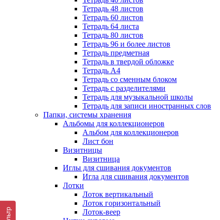
Тетрадь 48 листов
Тетрадь 60 листов
Тетрадь 64 листа
Тетрадь 80 листов
Тетрадь 96 и более листов
Тетрадь предметная
Тетрадь в твердой обложке
Тетрадь А4
Тетрадь со сменным блоком
Тетрадь с разделителями
Тетрадь для музыкальной школы
Тетрадь для записи иностранных слов
Папки, системы хранения
Альбомы для коллекционеров
Альбом для коллекционеров
Лист бон
Визитницы
Визитница
Иглы для сшивания документов
Игла для сшивания документов
Лотки
Лоток вертикальный
Лоток горизонтальный
Фильтр
Лоток-веер