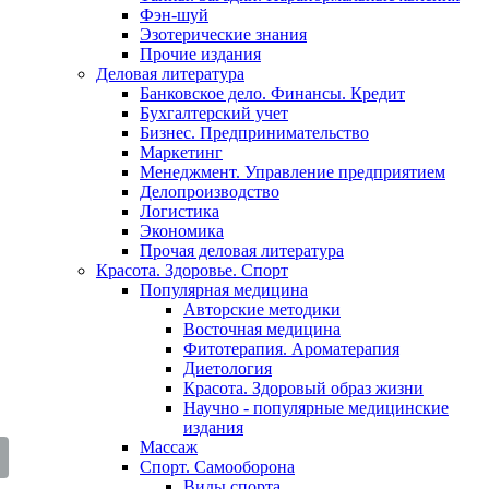
Фэн-шуй
Эзотерические знания
Прочие издания
Деловая литература
Банковское дело. Финансы. Кредит
Бухгалтерский учет
Бизнес. Предпринимательство
Маркетинг
Менеджмент. Управление предприятием
Делопроизводство
Логистика
Экономика
Прочая деловая литература
Красота. Здоровье. Спорт
Популярная медицина
Авторские методики
Восточная медицина
Фитотерапия. Ароматерапия
Диетология
Красота. Здоровый образ жизни
Научно - популярные медицинские
издания
Массаж
Спорт. Самооборона
Виды спорта