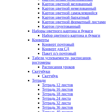
Картон цветной мелованный
Картон цветной немелованный
Картон цветной самоклеящийся
Картон цветной бархатный
Картон цветной форматный листами
Картон грунтованный
Наборы цветного картона и бумаги
Набор цветного картона и бумаги
Конверты
Конверт почтовый
Конверт для СД
Пакет п/э почтовый
Табели успеваемости, расписания,
ростомеры
Расписания уроков
Скетчбуки
Скетчбук
Тетради
Тетрадь 12 листов
Тетрадь 16 листов
Тетрадь 18 листов
Тетрадь 24 листа
Тетрадь 32 листа
Тетрадь 36 листов
Тетрадь 40 листов