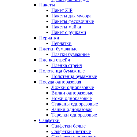
Пакеты
Пакет ZIP
Пакеты для мусора
Пакеты фасовочные
Пакеты майка
Пакет с ручками
Перчатки
Перчатки
Платки бумажные
Платки бумажные
Пленка стрейч
Пленка стрейч
Полотенца бумажные
Полотенца бумажные
Посуда одноразовая
Ложки одноразовые
Вилки одноразовые
Ножи одноразовые
Стаканы одноразовые
Чашки одноразовая
Тарелки одноразовые
Салфетки
Салфетки белые
Салфетки цветные
Салфетки с рисунком