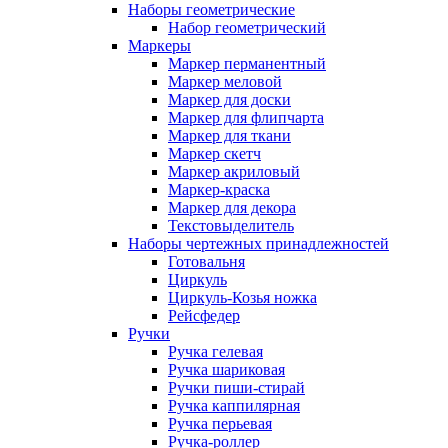
Наборы геометрические
Набор геометрический
Маркеры
Маркер перманентный
Маркер меловой
Маркер для доски
Маркер для флипчарта
Маркер для ткани
Маркер скетч
Маркер акриловый
Маркер-краска
Маркер для декора
Текстовыделитель
Наборы чертежных принадлежностей
Готовальня
Циркуль
Циркуль-Козья ножка
Рейсфедер
Ручки
Ручка гелевая
Ручка шариковая
Ручки пиши-стирай
Ручка каппилярная
Ручка перьевая
Ручка-роллер