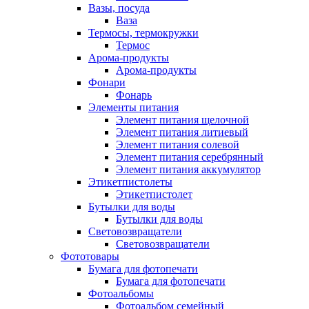
Вазы, посуда
Ваза
Термосы, термокружки
Термос
Арома-продукты
Арома-продукты
Фонари
Фонарь
Элементы питания
Элемент питания щелочной
Элемент питания литиевый
Элемент питания солевой
Элемент питания серебрянный
Элемент питания аккумулятор
Этикетпистолеты
Этикетпистолет
Бутылки для воды
Бутылки для воды
Световозвращатели
Световозвращатели
Фототовары
Бумага для фотопечати
Бумага для фотопечати
Фотоальбомы
Фотоальбом семейный