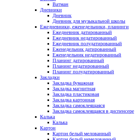
Ватман
Дневники
Дневник
Дневник для музыкальной школы
Ежедневники, еженедельники, планинги
Ежедневник датированный
Ежедневник недатированный
Ежедневник полудатированный
Еженедельник датированный
Еженедельник недатированный
Планинг датированный
Планинг недатированный
Планинг полудатированный
Закладки
Закладка бумажная
Закладка магнитная
Закладка пластиковая
Закладка картонная
Закладка самоклеящаяся
Закладка самоклеящаяся в диспенсере
Калька
Калька
Картон
Картон белый мелованный
Картон белый немелованный