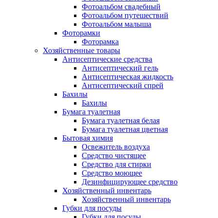
Фотоальбом свадебный
Фотоальбом путешествий
Фотоальбом малыша
Фоторамки
Фоторамка
Хозяйственные товары
Антисептические средства
Антисептический гель
Антисептическая жидкость
Антисептический спрей
Бахилы
Бахилы
Бумага туалетная
Бумага туалетная белая
Бумага туалетная цветная
Бытовая химия
Освежитель воздуха
Средство чистящее
Средство для стирки
Средство моющее
Дезинфицирующее средство
Хозяйственный инвентарь
Хозяйственный инвентарь
Губки для посуды
Губки для посуды