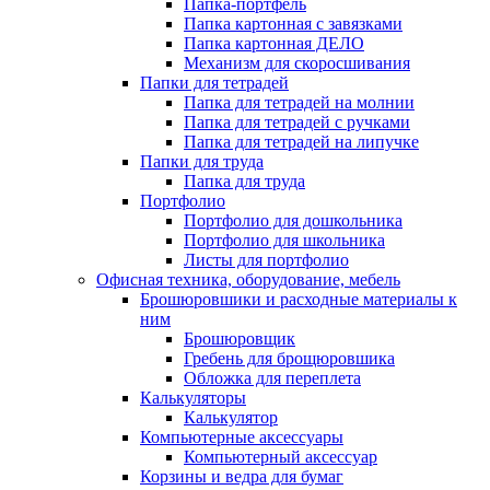
Папка-портфель
Папка картонная с завязками
Папка картонная ДЕЛО
Механизм для скоросшивания
Папки для тетрадей
Папка для тетрадей на молнии
Папка для тетрадей с ручками
Папка для тетрадей на липучке
Папки для труда
Папка для труда
Портфолио
Портфолио для дошкольника
Портфолио для школьника
Листы для портфолио
Офисная техника, оборудование, мебель
Брошюровшики и расходные материалы к
ним
Брошюровщик
Гребень для брощюровшика
Обложка для переплета
Калькуляторы
Калькулятор
Компьютерные аксессуары
Компьютерный аксессуар
Корзины и ведра для бумаг