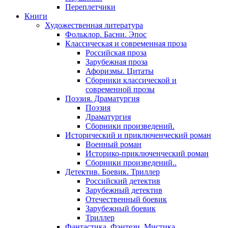
Переплетчики
Книги
Художественная литература
Фольклор. Басни. Эпос
Классическая и современная проза
Российская проза
Зарубежная проза
Афоризмы. Цитаты
Сборники классической и
современной прозы
Поэзия. Драматургия
Поэзия
Драматургия
Сборники произведений.
Исторический и приключенческий роман
Военный роман
Историко-приключенческий роман
Сборники произведений..
Детектив. Боевик. Триллер
Российский детектив
Зарубежный детектив
Отечественный боевик
Зарубежный боевик
Триллер
Фантастика. Фэнтези. Мистика