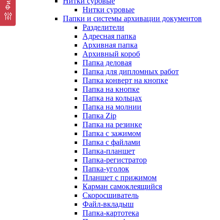
Нитки суровые
Нитки суровые
Папки и системы архивации документов
Разделители
Адресная папка
Архивная папка
Архивный короб
Папка деловая
Папка для дипломных работ
Папка конверт на кнопке
Папка на кнопке
Папка на кольцах
Папка на молнии
Папка Zip
Папка на резинке
Папка с зажимом
Папка с файлами
Папка-планшет
Папка-регистратор
Папка-уголок
Планшет с прижимом
Карман самоклеящийся
Скоросшиватель
Файл-вкладыш
Папка-картотека