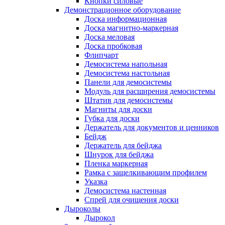
Кнопки силовые
Демонстрационное оборудование
Доска информационная
Доска магнитно-маркерная
Доска меловая
Доска пробковая
Флипчарт
Демосистема напольная
Демосистема настольная
Панели для демосистемы
Модуль для расширения демосистемы
Штатив для демосистемы
Магниты для доски
Губка для доски
Держатель для документов и ценников
Бейдж
Держатель для бейджа
Шнурок для бейджа
Пленка маркерная
Рамка с защелкивающим профилем
Указка
Демосистема настенная
Спрей для очищения доски
Дыроколы
Дырокол