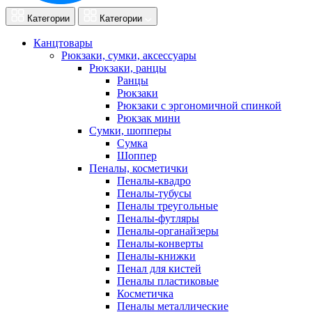
Категории
Категории
Канцтовары
Рюкзаки, сумки, аксессуары
Рюкзаки, ранцы
Ранцы
Рюкзаки
Рюкзаки с эргономичной спинкой
Рюкзак мини
Сумки, шопперы
Сумка
Шоппер
Пеналы, косметички
Пеналы-квадро
Пеналы-тубусы
Пеналы треугольные
Пеналы-футляры
Пеналы-органайзеры
Пеналы-конверты
Пеналы-книжки
Пенал для кистей
Пеналы пластиковые
Косметичка
Пеналы металлические