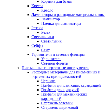
Корзина для бумаг
Кресла
Кресло
Ламинаторы и расходные материалы к ним
Ламинатор
Пленка для ламинатора
Резаки
Резак
Светильники
Светильник
Сейфы
Сейф
Удлинители и сетевые фильтры
Удлинитель
Сетевой фильтр
Письменные и чертежные инструменты
Расходные материалы для письменных и
чертежных принадлежностей
Чернила
Грифели для цанговых карандашей
Грифели для циркулей
Грифели для механических
карандашей
Стержень гелевый
Стержень шариковый