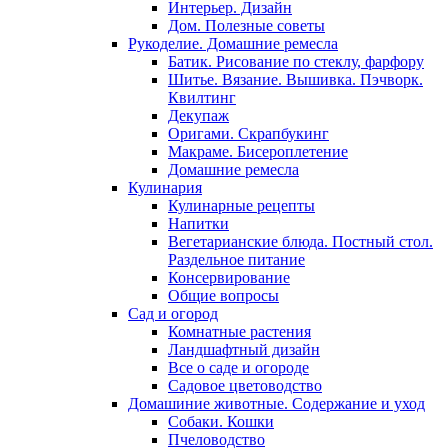
Интерьер. Дизайн
Дом. Полезные советы
Рукоделие. Домашние ремесла
Батик. Рисование по стеклу, фарфору
Шитье. Вязание. Вышивка. Пэчворк.
Квилтинг
Декупаж
Оригами. Скрапбукинг
Макраме. Бисероплетение
Домашние ремесла
Кулинария
Кулинарные рецепты
Напитки
Вегетарианские блюда. Постный стол.
Раздельное питание
Консервирование
Общие вопросы
Сад и огород
Комнатные растения
Ландшафтный дизайн
Все о саде и огороде
Садовое цветоводство
Домашиние животные. Содержание и уход
Собаки. Кошки
Пчеловодство