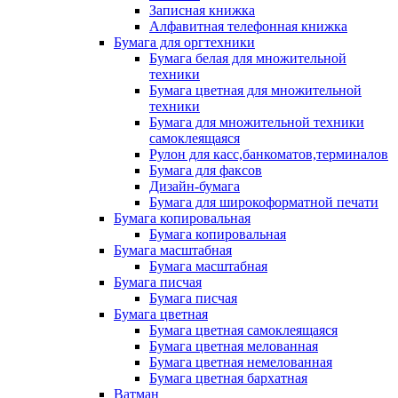
Записная книжка
Алфавитная телефонная книжка
Бумага для оргтехники
Бумага белая для множительной
техники
Бумага цветная для множительной
техники
Бумага для множительной техники
самоклеящаяся
Рулон для касс,банкоматов,терминалов
Бумага для факсов
Дизайн-бумага
Бумага для широкоформатной печати
Бумага копировальная
Бумага копировальная
Бумага масштабная
Бумага масштабная
Бумага писчая
Бумага писчая
Бумага цветная
Бумага цветная самоклеящаяся
Бумага цветная мелованная
Бумага цветная немелованная
Бумага цветная бархатная
Ватман