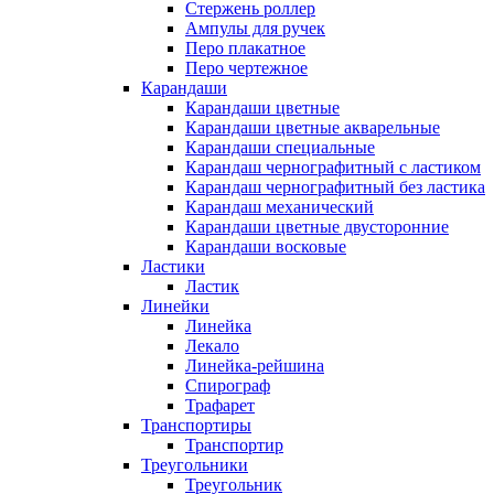
Стержень роллер
Ампулы для ручек
Перо плакатное
Перо чертежное
Карандаши
Карандаши цветные
Карандаши цветные акварельные
Карандаши специальные
Карандаш чернографитный с ластиком
Карандаш чернографитный без ластика
Карандаш механический
Карандаши цветные двусторонние
Карандаши восковые
Ластики
Ластик
Линейки
Линейка
Лекало
Линейка-рейшина
Спирограф
Трафарет
Транспортиры
Транспортир
Треугольники
Треугольник