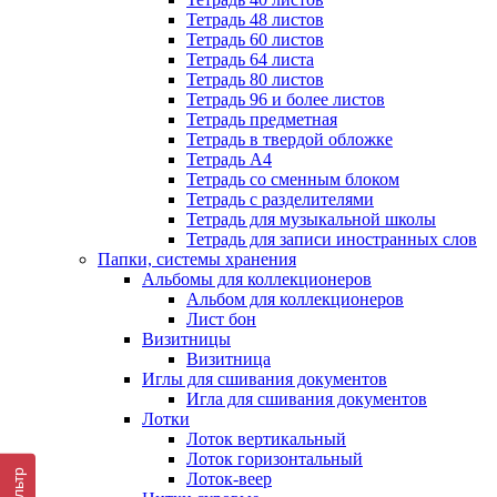
Тетрадь 48 листов
Тетрадь 60 листов
Тетрадь 64 листа
Тетрадь 80 листов
Тетрадь 96 и более листов
Тетрадь предметная
Тетрадь в твердой обложке
Тетрадь А4
Тетрадь со сменным блоком
Тетрадь с разделителями
Тетрадь для музыкальной школы
Тетрадь для записи иностранных слов
Папки, системы хранения
Альбомы для коллекционеров
Альбом для коллекционеров
Лист бон
Визитницы
Визитница
Иглы для сшивания документов
Игла для сшивания документов
Лотки
Лоток вертикальный
Лоток горизонтальный
Фильтр
Лоток-веер