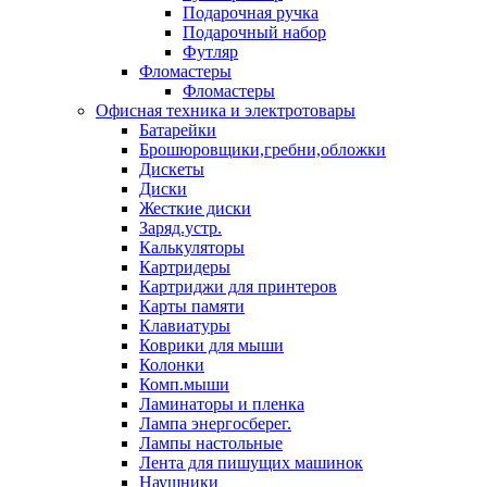
Подарочная ручка
Подарочный набор
Футляр
Фломастеры
Фломастеры
Офисная техника и электротовары
Батарейки
Брошюровщики,гребни,обложки
Дискеты
Диски
Жесткие диски
Заряд.устр.
Калькуляторы
Картридеры
Картриджи для принтеров
Карты памяти
Клавиатуры
Коврики для мыши
Колонки
Комп.мыши
Ламинаторы и пленка
Лампа энергосберег.
Лампы настольные
Лента для пишущих машинок
Наушники