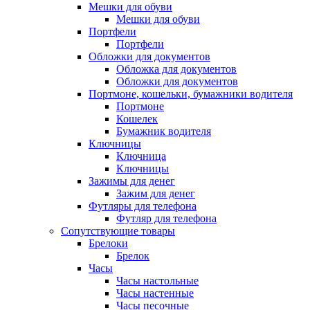
Мешки для обуви
Мешки для обуви
Портфели
Портфели
Обложки для документов
Обложка для документов
Обложки для документов
Портмоне, кошельки, бумажники водителя
Портмоне
Кошелек
Бумажник водителя
Ключницы
Ключница
Ключницы
Зажимы для денег
Зажим для денег
Футляры для телефона
Футляр для телефона
Сопутствующие товары
Брелоки
Брелок
Часы
Часы настольные
Часы настенные
Часы песочные