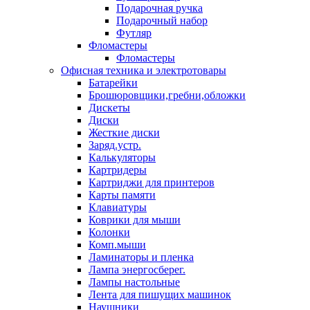
Подарочная ручка
Подарочный набор
Футляр
Фломастеры
Фломастеры
Офисная техника и электротовары
Батарейки
Брошюровщики,гребни,обложки
Дискеты
Диски
Жесткие диски
Заряд.устр.
Калькуляторы
Картридеры
Картриджи для принтеров
Карты памяти
Клавиатуры
Коврики для мыши
Колонки
Комп.мыши
Ламинаторы и пленка
Лампа энергосберег.
Лампы настольные
Лента для пишущих машинок
Наушники