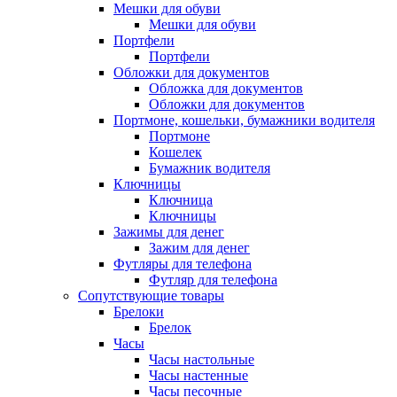
Мешки для обуви
Мешки для обуви
Портфели
Портфели
Обложки для документов
Обложка для документов
Обложки для документов
Портмоне, кошельки, бумажники водителя
Портмоне
Кошелек
Бумажник водителя
Ключницы
Ключница
Ключницы
Зажимы для денег
Зажим для денег
Футляры для телефона
Футляр для телефона
Сопутствующие товары
Брелоки
Брелок
Часы
Часы настольные
Часы настенные
Часы песочные