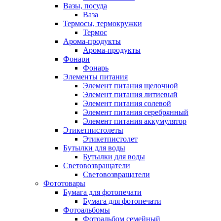
Вазы, посуда
Ваза
Термосы, термокружки
Термос
Арома-продукты
Арома-продукты
Фонари
Фонарь
Элементы питания
Элемент питания щелочной
Элемент питания литиевый
Элемент питания солевой
Элемент питания серебрянный
Элемент питания аккумулятор
Этикетпистолеты
Этикетпистолет
Бутылки для воды
Бутылки для воды
Световозвращатели
Световозвращатели
Фототовары
Бумага для фотопечати
Бумага для фотопечати
Фотоальбомы
Фотоальбом семейный