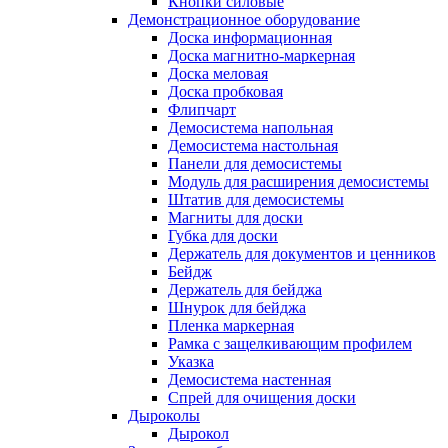
Кнопки силовые
Демонстрационное оборудование
Доска информационная
Доска магнитно-маркерная
Доска меловая
Доска пробковая
Флипчарт
Демосистема напольная
Демосистема настольная
Панели для демосистемы
Модуль для расширения демосистемы
Штатив для демосистемы
Магниты для доски
Губка для доски
Держатель для документов и ценников
Бейдж
Держатель для бейджа
Шнурок для бейджа
Пленка маркерная
Рамка с защелкивающим профилем
Указка
Демосистема настенная
Спрей для очищения доски
Дыроколы
Дырокол