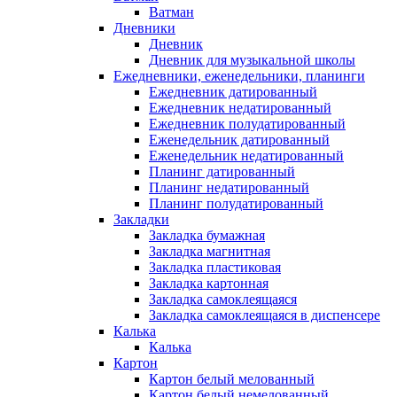
Ватман
Дневники
Дневник
Дневник для музыкальной школы
Ежедневники, еженедельники, планинги
Ежедневник датированный
Ежедневник недатированный
Ежедневник полудатированный
Еженедельник датированный
Еженедельник недатированный
Планинг датированный
Планинг недатированный
Планинг полудатированный
Закладки
Закладка бумажная
Закладка магнитная
Закладка пластиковая
Закладка картонная
Закладка самоклеящаяся
Закладка самоклеящаяся в диспенсере
Калька
Калька
Картон
Картон белый мелованный
Картон белый немелованный