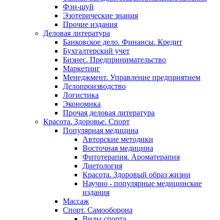
Фэн-шуй
Эзотерические знания
Прочие издания
Деловая литература
Банковское дело. Финансы. Кредит
Бухгалтерский учет
Бизнес. Предпринимательство
Маркетинг
Менеджмент. Управление предприятием
Делопроизводство
Логистика
Экономика
Прочая деловая литература
Красота. Здоровье. Спорт
Популярная медицина
Авторские методики
Восточная медицина
Фитотерапия. Ароматерапия
Диетология
Красота. Здоровый образ жизни
Научно - популярные медицинские
издания
Массаж
Спорт. Самооборона
Виды спорта