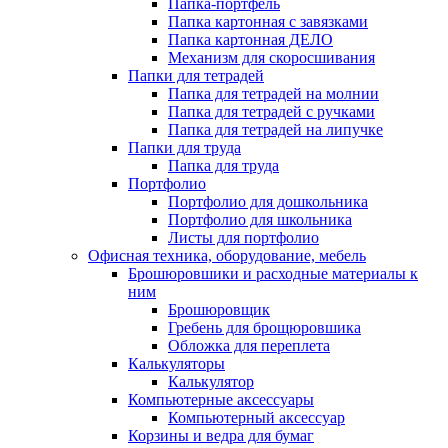
Папка-портфель
Папка картонная с завязками
Папка картонная ДЕЛО
Механизм для скоросшивания
Папки для тетрадей
Папка для тетрадей на молнии
Папка для тетрадей с ручками
Папка для тетрадей на липучке
Папки для труда
Папка для труда
Портфолио
Портфолио для дошкольника
Портфолио для школьника
Листы для портфолио
Офисная техника, оборудование, мебель
Брошюровшики и расходные материалы к
ним
Брошюровщик
Гребень для брощюровшика
Обложка для переплета
Калькуляторы
Калькулятор
Компьютерные аксессуары
Компьютерный аксессуар
Корзины и ведра для бумаг