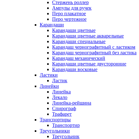
Стержень роллер
Ампулы для ручек
Перо плакатное
Перо чертежное
Карандаши
Карандаши цветные
Карандаши цветные акварельные
Карандаши специальные
Карандаш чернографитный с ластиком
Карандаш чернографитный без ластика
Карандаш механический
Карандаши цветные двусторонние
Карандаши восковые
Ластики
Ластик
Линейки
Линейка
Лекало
Линейка-рейшина
Спирограф
Трафарет
Транспортиры
Транспортир
Треугольники
Треугольник