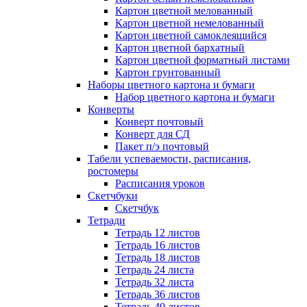
Картон цветной мелованный
Картон цветной немелованный
Картон цветной самоклеящийся
Картон цветной бархатный
Картон цветной форматный листами
Картон грунтованный
Наборы цветного картона и бумаги
Набор цветного картона и бумаги
Конверты
Конверт почтовый
Конверт для СД
Пакет п/э почтовый
Табели успеваемости, расписания,
ростомеры
Расписания уроков
Скетчбуки
Скетчбук
Тетради
Тетрадь 12 листов
Тетрадь 16 листов
Тетрадь 18 листов
Тетрадь 24 листа
Тетрадь 32 листа
Тетрадь 36 листов
Тетрадь 40 листов