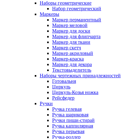
Наборы геометрические
Набор геометрический
Маркеры
Маркер перманентный
Маркер меловой
Маркер для доски
Маркер для флипчарта
Маркер для ткани
Маркер скетч
Маркер акриловый
Маркер-краска
Маркер для декора
Текстовыделитель
Наборы чертежных принадлежностей
Готовальня
Циркуль
Циркуль-Козья ножка
Рейсфедер
Ручки
Ручка гелевая
Ручка шариковая
Ручки пиши-стирай
Ручка каппилярная
Ручка перьевая
Ручка-роллер