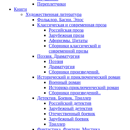
Переплетчики
Книги
Художественная литература
Фольклор. Басни. Эпос
Классическая и современная проза
Российская проза
Зарубежная проза
Афоризмы. Цитаты
Сборники классической и
современной прозы
Поэзия. Драматургия
Поэзия
Драматургия
Сборники произведений.
Исторический и приключенческий роман
Военный роман
Историко-приключенческий роман
Сборники произведений..
Детектив. Боевик. Триллер
Российский детектив
Зарубежный детектив
Отечественный боевик
Зарубежный боевик
Триллер
Фантастика. Фэнтези. Мистика