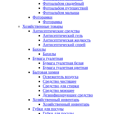
Фотоальбом свадебный
Фотоальбом путешествий
Фотоальбом малыша
Фоторамки
Фоторамка
Хозяйственные товары
Антисептические средства
Антисептический гель
Антисептическая жидкость
Антисептический спрей
Бахилы
Бахилы
Бумага туалетная
Бумага туалетная белая
Бумага туалетная цветная
Бытовая химия
Освежитель воздуха
Средство чистящее
Средство для стирки
Средство моющее
Дезинфицирующее средство
Хозяйственный инвентарь
Хозяйственный инвентарь
Губки для посуды
Губки для посуды