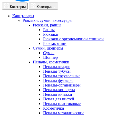
Категории
Категории
Канцтовары
Рюкзаки, сумки, аксессуары
Рюкзаки, ранцы
Ранцы
Рюкзаки
Рюкзаки с эргономичной спинкой
Рюкзак мини
Сумки, шопперы
Сумка
Шоппер
Пеналы, косметички
Пеналы-квадро
Пеналы-тубусы
Пеналы треугольные
Пеналы-футляры
Пеналы-органайзеры
Пеналы-конверты
Пеналы-книжки
Пенал для кистей
Пеналы пластиковые
Косметичка
Пеналы металлические