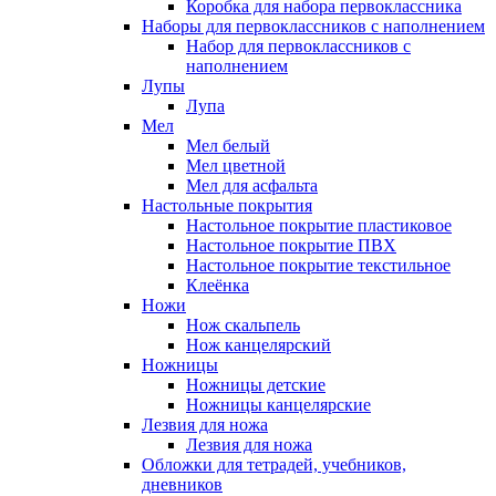
Коробка для набора первоклассника
Наборы для первоклассников с наполнением
Набор для первоклассников с
наполнением
Лупы
Лупа
Мел
Мел белый
Мел цветной
Мел для асфальта
Настольные покрытия
Настольное покрытие пластиковое
Настольное покрытие ПВХ
Настольное покрытие текстильное
Клеёнка
Ножи
Нож скальпель
Нож канцелярский
Ножницы
Ножницы детские
Ножницы канцелярские
Лезвия для ножа
Лезвия для ножа
Обложки для тетрадей, учебников,
дневников