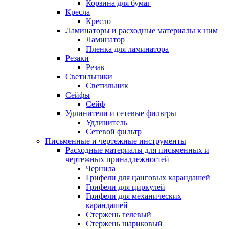
Корзина для бумаг
Кресла
Кресло
Ламинаторы и расходные материалы к ним
Ламинатор
Пленка для ламинатора
Резаки
Резак
Светильники
Светильник
Сейфы
Сейф
Удлинители и сетевые фильтры
Удлинитель
Сетевой фильтр
Письменные и чертежные инструменты
Расходные материалы для письменных и
чертежных принадлежностей
Чернила
Грифели для цанговых карандашей
Грифели для циркулей
Грифели для механических
карандашей
Стержень гелевый
Стержень шариковый