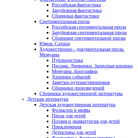
Российская фантастика
Зарубежная фантастика
Сборники фантастики
Сентиментальная проза
Российская сентиментальная проза
Зарубежная сентиментальная проза
Сборники сентиментальной прозы
Юмор. Сатира
Художественно - документальная проза.
Мемуары
Публицистика
Письма. Дневники. Записные книжки
Мемуары. Биографии
Хроники событий
Заметки путешественников
Сборники произведений
Сборники художественной литературы
Детская литература
Детская художественная литература
Фольклор и мифы
Проза для детей
Поэзия и драматургия для детей
Приключения
Детективы для детей
Фантастика, фэнтези мистика