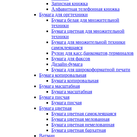
Записная книжка
Алфавитная телефонная книжка
Бумага для оргтехники
Бумага белая для множительной
техники
Бумага цветная для множительной
техники
Бумага для множительной техники
самоклеящаяся
Рулон для касс,банкоматов,терминалов
Бумага для факсов
Дизайн-бумага
Бумага для широкоформатной печати
Бумага копировальная
Бумага копировальная
Бумага масштабная
Бумага масштабная
Бумага писчая
Бумага писчая
Бумага цветная
Бумага цветная самоклеящаяся
Бумага цветная мелованная
Бумага цветная немелованная
Бумага цветная бархатная
Ватман