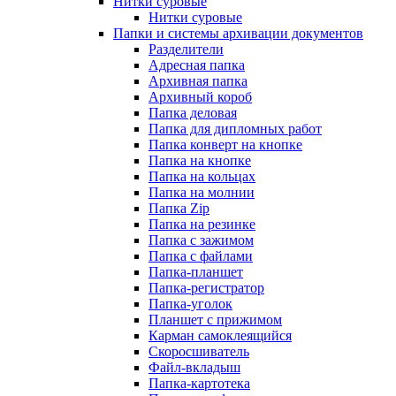
Нитки суровые
Нитки суровые
Папки и системы архивации документов
Разделители
Адресная папка
Архивная папка
Архивный короб
Папка деловая
Папка для дипломных работ
Папка конверт на кнопке
Папка на кнопке
Папка на кольцах
Папка на молнии
Папка Zip
Папка на резинке
Папка с зажимом
Папка с файлами
Папка-планшет
Папка-регистратор
Папка-уголок
Планшет с прижимом
Карман самоклеящийся
Скоросшиватель
Файл-вкладыш
Папка-картотека