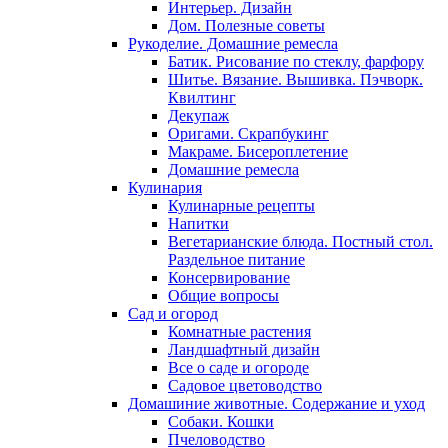
Интерьер. Дизайн
Дом. Полезные советы
Рукоделие. Домашние ремесла
Батик. Рисование по стеклу, фарфору
Шитье. Вязание. Вышивка. Пэчворк.
Квилтинг
Декупаж
Оригами. Скрапбукинг
Макраме. Бисероплетение
Домашние ремесла
Кулинария
Кулинарные рецепты
Напитки
Вегетарианские блюда. Постный стол.
Раздельное питание
Консервирование
Общие вопросы
Сад и огород
Комнатные растения
Ландшафтный дизайн
Все о саде и огороде
Садовое цветоводство
Домашиние животные. Содержание и уход
Собаки. Кошки
Пчеловодство