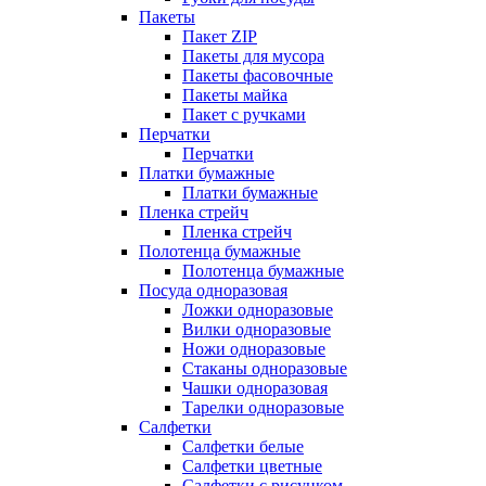
Пакеты
Пакет ZIP
Пакеты для мусора
Пакеты фасовочные
Пакеты майка
Пакет с ручками
Перчатки
Перчатки
Платки бумажные
Платки бумажные
Пленка стрейч
Пленка стрейч
Полотенца бумажные
Полотенца бумажные
Посуда одноразовая
Ложки одноразовые
Вилки одноразовые
Ножи одноразовые
Стаканы одноразовые
Чашки одноразовая
Тарелки одноразовые
Салфетки
Салфетки белые
Салфетки цветные
Салфетки с рисунком