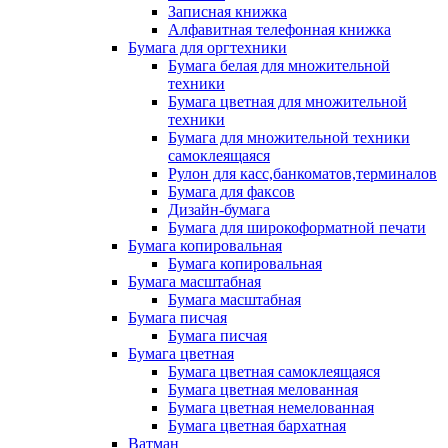
Записная книжка
Алфавитная телефонная книжка
Бумага для оргтехники
Бумага белая для множительной
техники
Бумага цветная для множительной
техники
Бумага для множительной техники
самоклеящаяся
Рулон для касс,банкоматов,терминалов
Бумага для факсов
Дизайн-бумага
Бумага для широкоформатной печати
Бумага копировальная
Бумага копировальная
Бумага масштабная
Бумага масштабная
Бумага писчая
Бумага писчая
Бумага цветная
Бумага цветная самоклеящаяся
Бумага цветная мелованная
Бумага цветная немелованная
Бумага цветная бархатная
Ватман