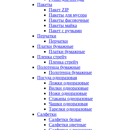
Пакеты
Пакет ZIP
Пакеты для мусора
Пакеты фасовочные
Пакеты майка
Пакет с ручками
Перчатки
Перчатки
Платки бумажные
Платки бумажные
Пленка стрейч
Пленка стрейч
Полотенца бумажные
Полотенца бумажные
Посуда одноразовая
Ложки одноразовые
Вилки одноразовые
Ножи одноразовые
Стаканы одноразовые
Чашки одноразовая
Тарелки одноразовые
Салфетки
Салфетки белые
Салфетки цветные
Салфетки с рисунком