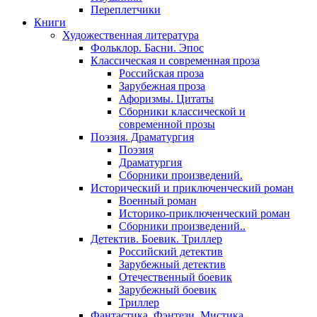
Переплетчики
Книги
Художественная литература
Фольклор. Басни. Эпос
Классическая и современная проза
Российская проза
Зарубежная проза
Афоризмы. Цитаты
Сборники классической и
современной прозы
Поэзия. Драматургия
Поэзия
Драматургия
Сборники произведений.
Исторический и приключенческий роман
Военный роман
Историко-приключенческий роман
Сборники произведений..
Детектив. Боевик. Триллер
Российский детектив
Зарубежный детектив
Отечественный боевик
Зарубежный боевик
Триллер
Фантастика. Фэнтези. Мистика