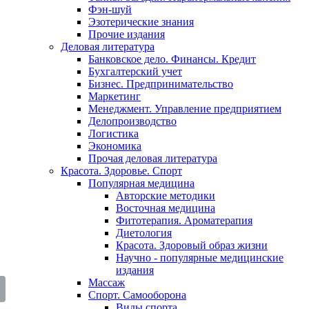
Фэн-шуй
Эзотерические знания
Прочие издания
Деловая литература
Банковское дело. Финансы. Кредит
Бухгалтерский учет
Бизнес. Предпринимательство
Маркетинг
Менеджмент. Управление предприятием
Делопроизводство
Логистика
Экономика
Прочая деловая литература
Красота. Здоровье. Спорт
Популярная медицина
Авторские методики
Восточная медицина
Фитотерапия. Ароматерапия
Диетология
Красота. Здоровый образ жизни
Научно - популярные медицинские
издания
Массаж
Спорт. Самооборона
Виды спорта