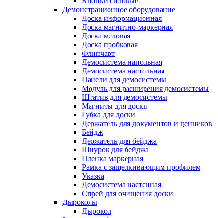
Кнопки силовые
Демонстрационное оборудование
Доска информационная
Доска магнитно-маркерная
Доска меловая
Доска пробковая
Флипчарт
Демосистема напольная
Демосистема настольная
Панели для демосистемы
Модуль для расширения демосистемы
Штатив для демосистемы
Магниты для доски
Губка для доски
Держатель для документов и ценников
Бейдж
Держатель для бейджа
Шнурок для бейджа
Пленка маркерная
Рамка с защелкивающим профилем
Указка
Демосистема настенная
Спрей для очищения доски
Дыроколы
Дырокол