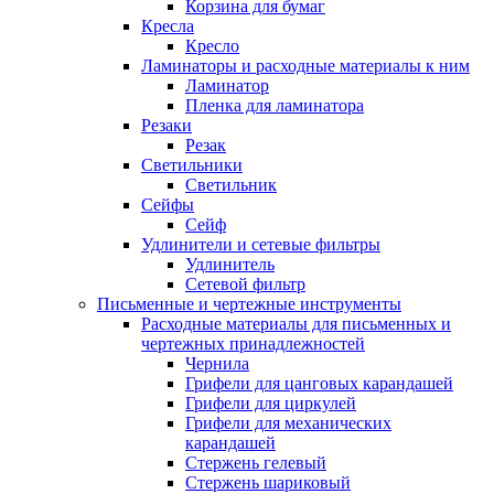
Корзина для бумаг
Кресла
Кресло
Ламинаторы и расходные материалы к ним
Ламинатор
Пленка для ламинатора
Резаки
Резак
Светильники
Светильник
Сейфы
Сейф
Удлинители и сетевые фильтры
Удлинитель
Сетевой фильтр
Письменные и чертежные инструменты
Расходные материалы для письменных и
чертежных принадлежностей
Чернила
Грифели для цанговых карандашей
Грифели для циркулей
Грифели для механических
карандашей
Стержень гелевый
Стержень шариковый