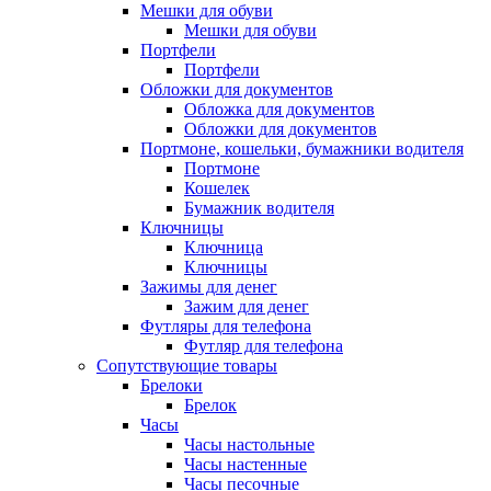
Мешки для обуви
Мешки для обуви
Портфели
Портфели
Обложки для документов
Обложка для документов
Обложки для документов
Портмоне, кошельки, бумажники водителя
Портмоне
Кошелек
Бумажник водителя
Ключницы
Ключница
Ключницы
Зажимы для денег
Зажим для денег
Футляры для телефона
Футляр для телефона
Сопутствующие товары
Брелоки
Брелок
Часы
Часы настольные
Часы настенные
Часы песочные