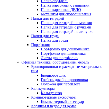
Папка-портфель
Папка картонная с завязками
Папка картонная ДЕЛО
Механизм для скоросшивания
Папки для тетрадей
Папка для тетрадей на молнии
Папка для тетрадей с ручками
Папка для тетрадей на липучке
Папки для труда
Папка для труда
Портфолио
Портфолио для дошкольника
Портфолио для школьника
Листы для портфолио
Офисная техника, оборудование, мебель
Брошюровшики и расходные материалы к
ним
Брошюровщик
Гребень для брощюровшика
Обложка для переплета
Калькуляторы
Калькулятор
Компьютерные аксессуары
Компьютерный аксессуар
Корзины и ведра для бумаг