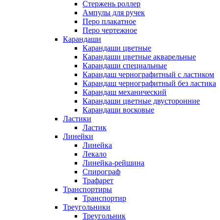
Стержень роллер
Ампулы для ручек
Перо плакатное
Перо чертежное
Карандаши
Карандаши цветные
Карандаши цветные акварельные
Карандаши специальные
Карандаш чернографитный с ластиком
Карандаш чернографитный без ластика
Карандаш механический
Карандаши цветные двусторонние
Карандаши восковые
Ластики
Ластик
Линейки
Линейка
Лекало
Линейка-рейшина
Спирограф
Трафарет
Транспортиры
Транспортир
Треугольники
Треугольник