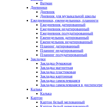
Ватман
Дневники
Дневник
Дневник для музыкальной школы
Ежедневники, еженедельники, планинги
Ежедневник датированный
Ежедневник недатированный
Ежедневник полудатированный
Еженедельник датированный
Еженедельник недатированный
Планинг датированный
Планинг недатированный
Планинг полудатированный
Закладки
Закладка бумажная
Закладка магнитная
Закладка пластиковая
Закладка картонная
Закладка самоклеящаяся
Закладка самоклеящаяся в диспенсере
Калька
Калька
Картон
Картон белый мелованный
Картон белый немелованный