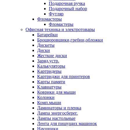
Подарочная ручка
Подарочный набор
Футляр
Фломастеры
Фломастеры
Офисная техника и электротовары
Батарейки
Брошюровщики,гребни,обложки
Дискеты
Диски
Жесткие диски
Заряд.устр.
Калькуляторы
Картридеры
Картриджи для принтеров
Карты памяти
Клавиатуры
Коврики для мыши
Колонки
Комп.мыши
Ламинаторы и пленка
Лампа энергосберег.
Лампы настольные
Лента для пишущих машинок
Наушники