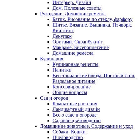
Интерьер. Дизайн
Дом. Полезные советы
Рукоделие. Домашние ремесла
Батик. Рисование по стеклу, фарфору
Шитье. Вязание. Вышивка. Пэчворк.
Квилтинг
Декупаж
Оригами. Скрапбукинг
Макраме. Бисероплетение
Домашние ремесла
Кулинария
Кулинарные рецепты
Напитки
Вегетарианские блюда. Постный стол.
Раздельное питание
Консервирование
Общие вопросы
Сад и огород
Комнатные растения
Ландшафтный дизайн
Все о саде и огороде
Садовое цветоводство
Домашиние животные. Содержание и уход
Собаки. Кошки
Пчеловодство