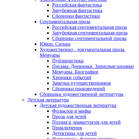
Российская фантастика
Зарубежная фантастика
Сборники фантастики
Сентиментальная проза
Российская сентиментальная проза
Зарубежная сентиментальная проза
Сборники сентиментальной прозы
Юмор. Сатира
Художественно - документальная проза.
Мемуары
Публицистика
Письма. Дневники. Записные книжки
Мемуары. Биографии
Хроники событий
Заметки путешественников
Сборники произведений
Сборники художественной литературы
Детская литература
Детская художественная литература
Фольклор и мифы
Проза для детей
Поэзия и драматургия для детей
Приключения
Детективы для детей
Фантастика, фэнтези мистика