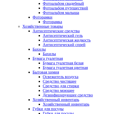
Фотоальбом свадебный
Фотоальбом путешествий
Фотоальбом малыша
Фоторамки
Фоторамка
Хозяйственные товары
Антисептические средства
Антисептический гель
Антисептическая жидкость
Антисептический спрей
Бахилы
Бахилы
Бумага туалетная
Бумага туалетная белая
Бумага туалетная цветная
Бытовая химия
Освежитель воздуха
Средство чистящее
Средство для стирки
Средство моющее
Дезинфицирующее средство
Хозяйственный инвентарь
Хозяйственный инвентарь
Губки для посуды
Губки для посуды