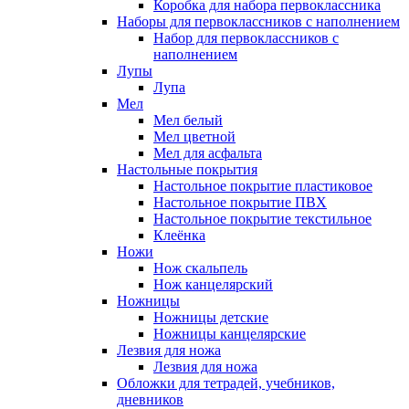
Коробка для набора первоклассника
Наборы для первоклассников с наполнением
Набор для первоклассников с
наполнением
Лупы
Лупа
Мел
Мел белый
Мел цветной
Мел для асфальта
Настольные покрытия
Настольное покрытие пластиковое
Настольное покрытие ПВХ
Настольное покрытие текстильное
Клеёнка
Ножи
Нож скальпель
Нож канцелярский
Ножницы
Ножницы детские
Ножницы канцелярские
Лезвия для ножа
Лезвия для ножа
Обложки для тетрадей, учебников,
дневников