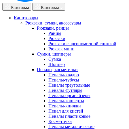
Категории
Категории
Канцтовары
Рюкзаки, сумки, аксессуары
Рюкзаки, ранцы
Ранцы
Рюкзаки
Рюкзаки с эргономичной спинкой
Рюкзак мини
Сумки, шопперы
Сумка
Шоппер
Пеналы, косметички
Пеналы-квадро
Пеналы-тубусы
Пеналы треугольные
Пеналы-футляры
Пеналы-органайзеры
Пеналы-конверты
Пеналы-книжки
Пенал для кистей
Пеналы пластиковые
Косметичка
Пеналы металлические