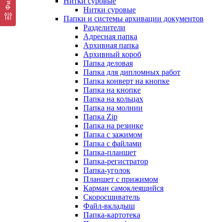
Нитки суровые
Нитки суровые
Папки и системы архивации документов
Разделители
Адресная папка
Архивная папка
Архивный короб
Папка деловая
Папка для дипломных работ
Папка конверт на кнопке
Папка на кнопке
Папка на кольцах
Папка на молнии
Папка Zip
Папка на резинке
Папка с зажимом
Папка с файлами
Папка-планшет
Папка-регистратор
Папка-уголок
Планшет с прижимом
Карман самоклеящийся
Скоросшиватель
Файл-вкладыш
Папка-картотека