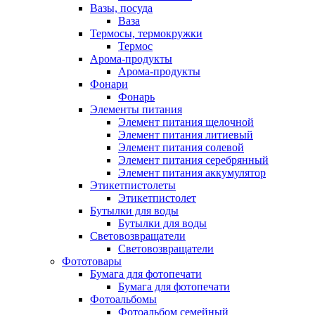
Вазы, посуда
Ваза
Термосы, термокружки
Термос
Арома-продукты
Арома-продукты
Фонари
Фонарь
Элементы питания
Элемент питания щелочной
Элемент питания литиевый
Элемент питания солевой
Элемент питания серебрянный
Элемент питания аккумулятор
Этикетпистолеты
Этикетпистолет
Бутылки для воды
Бутылки для воды
Световозвращатели
Световозвращатели
Фототовары
Бумага для фотопечати
Бумага для фотопечати
Фотоальбомы
Фотоальбом семейный