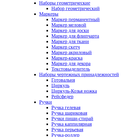
Наборы геометрические
Набор геометрический
Маркеры
Маркер перманентный
Маркер меловой
Маркер для доски
Маркер для флипчарта
Маркер для ткани
Маркер скетч
Маркер акриловый
Маркер-краска
Маркер для декора
Текстовыделитель
Наборы чертежных принадлежностей
Готовальня
Циркуль
Циркуль-Козья ножка
Рейсфедер
Ручки
Ручка гелевая
Ручка шариковая
Ручки пиши-стирай
Ручка каппилярная
Ручка перьевая
Ручка-роллер