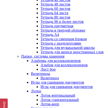
Тетрадь 48 листов
Тетрадь 60 листов
Тетрадь 64 листа
Тетрадь 80 листов
Тетрадь 96 и более листов
Тетрадь предметная
Тетрадь в твердой обложке
Тетрадь А4
Тетрадь со сменным блоком
Тетрадь с разделителями
Тетрадь для музыкальной школы
Тетрадь для записи иностранных слов
Папки, системы хранения
Альбомы для коллекционеров
Альбом для коллекционеров
Лист бон
Визитницы
Визитница
Иглы для сшивания документов
Игла для сшивания документов
Лотки
Лоток вертикальный
Лоток горизонтальный
Фильтр
Лоток-веер