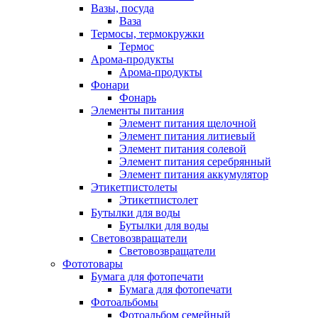
Вазы, посуда
Ваза
Термосы, термокружки
Термос
Арома-продукты
Арома-продукты
Фонари
Фонарь
Элементы питания
Элемент питания щелочной
Элемент питания литиевый
Элемент питания солевой
Элемент питания серебрянный
Элемент питания аккумулятор
Этикетпистолеты
Этикетпистолет
Бутылки для воды
Бутылки для воды
Световозвращатели
Световозвращатели
Фототовары
Бумага для фотопечати
Бумага для фотопечати
Фотоальбомы
Фотоальбом семейный