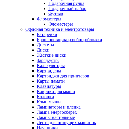
Подарочная ручка
Подарочный набор
Футляр
Фломастеры
Фломастеры
Офисная техника и электротовары
Батарейки
Брошюровщики,гребни,обложки
Дискеты
Диски
Жесткие диски
Заряд.устр.
Калькуляторы
Картридеры
Картриджи для принтеров
Карты памяти
Клавиатуры
Коврики для мыши
Колонки
Комп.мыши
Ламинаторы и пленка
Лампа энергосберег.
Лампы настольные
Лента для пишущих машинок
Наушники