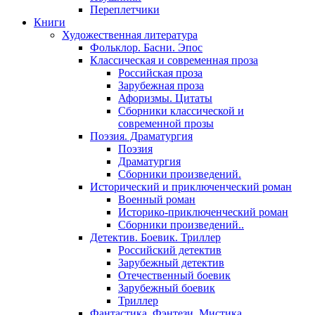
Переплетчики
Книги
Художественная литература
Фольклор. Басни. Эпос
Классическая и современная проза
Российская проза
Зарубежная проза
Афоризмы. Цитаты
Сборники классической и
современной прозы
Поэзия. Драматургия
Поэзия
Драматургия
Сборники произведений.
Исторический и приключенческий роман
Военный роман
Историко-приключенческий роман
Сборники произведений..
Детектив. Боевик. Триллер
Российский детектив
Зарубежный детектив
Отечественный боевик
Зарубежный боевик
Триллер
Фантастика. Фэнтези. Мистика