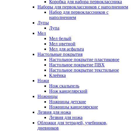
Коробка для набора первоклассника
Наборы для первоклассников с наполнением
Набор для первоклассников с
наполнением
Лупы
Лупа
Мел
Мел белый
Мел цветной
Мел для асфальта
Настольные покрытия
Настольное покрытие пластиковое
Настольное покрытие ПВХ
Настольное покрытие текстильное
Клеёнка
Ножи
Нож скальпель
Нож канцелярский
Ножницы
Ножницы детские
Ножницы канцелярские
Лезвия для ножа
Лезвия для ножа
Обложки для тетрадей, учебников,
дневников