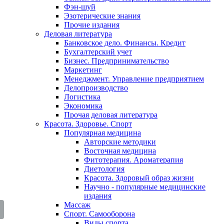
Фэн-шуй
Эзотерические знания
Прочие издания
Деловая литература
Банковское дело. Финансы. Кредит
Бухгалтерский учет
Бизнес. Предпринимательство
Маркетинг
Менеджмент. Управление предприятием
Делопроизводство
Логистика
Экономика
Прочая деловая литература
Красота. Здоровье. Спорт
Популярная медицина
Авторские методики
Восточная медицина
Фитотерапия. Ароматерапия
Диетология
Красота. Здоровый образ жизни
Научно - популярные медицинские
издания
Массаж
Спорт. Самооборона
Виды спорта