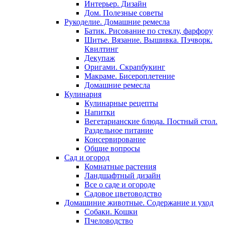
Интерьер. Дизайн
Дом. Полезные советы
Рукоделие. Домашние ремесла
Батик. Рисование по стеклу, фарфору
Шитье. Вязание. Вышивка. Пэчворк.
Квилтинг
Декупаж
Оригами. Скрапбукинг
Макраме. Бисероплетение
Домашние ремесла
Кулинария
Кулинарные рецепты
Напитки
Вегетарианские блюда. Постный стол.
Раздельное питание
Консервирование
Общие вопросы
Сад и огород
Комнатные растения
Ландшафтный дизайн
Все о саде и огороде
Садовое цветоводство
Домашиние животные. Содержание и уход
Собаки. Кошки
Пчеловодство