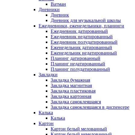
Ватман
Дневники
Дневник
Дневник для музыкальной школы
Ежедневники, еженедельники, планинги
Ежедневник датированный
Ежедневник недатированный
Ежедневник полудатированный
Еженедельник датированный
Еженедельник недатированный
Планинг датированный
Планинг недатированный
Планинг полудатированный
Закладки
Закладка бумажная
Закладка магнитная
Закладка пластиковая
Закладка картонная
Закладка самоклеящаяся
Закладка самоклеящаяся в диспенсере
Калька
Калька
Картон
Картон белый мелованный
Картон белый немелованный