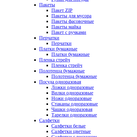
Пакеты
Пакет ZIP
Пакеты для мусора
Пакеты фасовочные
Пакеты майка
Пакет с ручками
Перчатки
Перчатки
Платки бумажные
Платки бумажные
Пленка стрейч
Пленка стрейч
Полотенца бумажные
Полотенца бумажные
Посуда одноразовая
Ложки одноразовые
Вилки одноразовые
Ножи одноразовые
Стаканы одноразовые
Чашки одноразовая
Тарелки одноразовые
Салфетки
Салфетки белые
Салфетки цветные
Салфетки с рисунком