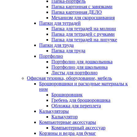
Папка-портфель
Папка картонная с завязками
Папка картонная ДЕЛО
Механизм для скоросшивания
Папки для тетрадей
Папка для тетрадей на молнии
Папка для тетрадей с ручками
Папка для тетрадей на липучке
Папки для труда
Папка для труда
Портфолио
Портфолио для дошкольника
Портфолио для школьника
Листы для портфолио
Офисная техника, оборудование, мебель
Брошюровшики и расходные материалы к
ним
Брошюровщик
Гребень для брощюровшика
Обложка для переплета
Калькуляторы
Калькулятор
Компьютерные аксессуары
Компьютерный аксессуар
Корзины и ведра для бумаг