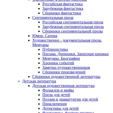
Российская фантастика
Зарубежная фантастика
Сборники фантастики
Сентиментальная проза
Российская сентиментальная проза
Зарубежная сентиментальная проза
Сборники сентиментальной прозы
Юмор. Сатира
Художественно - документальная проза.
Мемуары
Публицистика
Письма. Дневники. Записные книжки
Мемуары. Биографии
Хроники событий
Заметки путешественников
Сборники произведений
Сборники художественной литературы
Детская литература
Детская художественная литература
Фольклор и мифы
Проза для детей
Поэзия и драматургия для детей
Приключения
Детективы для детей
Фантастика, фэнтези мистика