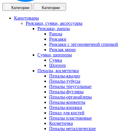
Категории
Категории
Канцтовары
Рюкзаки, сумки, аксессуары
Рюкзаки, ранцы
Ранцы
Рюкзаки
Рюкзаки с эргономичной спинкой
Рюкзак мини
Сумки, шопперы
Сумка
Шоппер
Пеналы, косметички
Пеналы-квадро
Пеналы-тубусы
Пеналы треугольные
Пеналы-футляры
Пеналы-органайзеры
Пеналы-конверты
Пеналы-книжки
Пенал для кистей
Пеналы пластиковые
Косметичка
Пеналы металлические