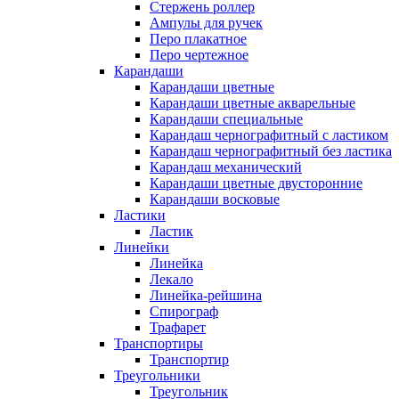
Стержень роллер
Ампулы для ручек
Перо плакатное
Перо чертежное
Карандаши
Карандаши цветные
Карандаши цветные акварельные
Карандаши специальные
Карандаш чернографитный с ластиком
Карандаш чернографитный без ластика
Карандаш механический
Карандаши цветные двусторонние
Карандаши восковые
Ластики
Ластик
Линейки
Линейка
Лекало
Линейка-рейшина
Спирограф
Трафарет
Транспортиры
Транспортир
Треугольники
Треугольник