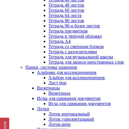
Тетрадь 48 листов
Тетрадь 60 листов
Тетрадь 64 листа
Тетрадь 80 листов
Тетрадь 96 и более листов
Тетрадь предметная
Тетрадь в твердой обложке
Тетрадь А4
Тетрадь со сменным блоком
Тетрадь с разделителями
Тетрадь для музыкальной школы
Тетрадь для записи иностранных слов
Папки, системы хранения
Альбомы для коллекционеров
Альбом для коллекционеров
Лист бон
Визитницы
Визитница
Иглы для сшивания документов
Игла для сшивания документов
Лотки
Лоток вертикальный
Лоток горизонтальный
Фильтр
Лоток-веер