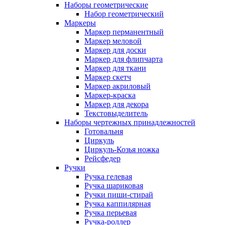
Наборы геометрические
Набор геометрический
Маркеры
Маркер перманентный
Маркер меловой
Маркер для доски
Маркер для флипчарта
Маркер для ткани
Маркер скетч
Маркер акриловый
Маркер-краска
Маркер для декора
Текстовыделитель
Наборы чертежных принадлежностей
Готовальня
Циркуль
Циркуль-Козья ножка
Рейсфедер
Ручки
Ручка гелевая
Ручка шариковая
Ручки пиши-стирай
Ручка каппилярная
Ручка перьевая
Ручка-роллер