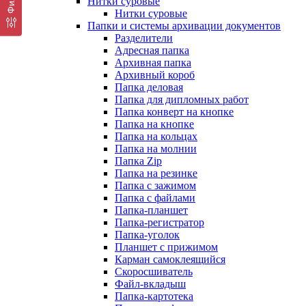
Нитки суровые
Нитки суровые
Папки и системы архивации документов
Разделители
Адресная папка
Архивная папка
Архивный короб
Папка деловая
Папка для дипломных работ
Папка конверт на кнопке
Папка на кнопке
Папка на кольцах
Папка на молнии
Папка Zip
Папка на резинке
Папка с зажимом
Папка с файлами
Папка-планшет
Папка-регистратор
Папка-уголок
Планшет с прижимом
Карман самоклеящийся
Скоросшиватель
Файл-вкладыш
Папка-картотека