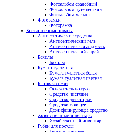
Фотоальбом свадебный
Фотоальбом путешествий
Фотоальбом малыша
Фоторамки
Фоторамка
Хозяйственные товары
Антисептические средства
Антисептический гель
Антисептическая жидкость
Антисептический спрей
Бахилы
Бахилы
Бумага туалетная
Бумага туалетная белая
Бумага туалетная цветная
Бытовая химия
Освежитель воздуха
Средство чистящее
Средство для стирки
Средство моющее
Дезинфицирующее средство
Хозяйственный инвентарь
Хозяйственный инвентарь
Губки для посуды
Губки для посуды