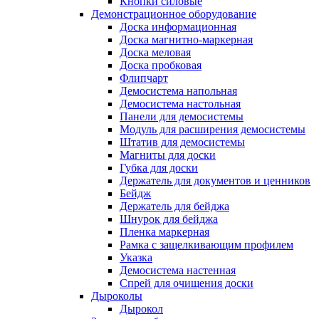
Кнопки силовые
Демонстрационное оборудование
Доска информационная
Доска магнитно-маркерная
Доска меловая
Доска пробковая
Флипчарт
Демосистема напольная
Демосистема настольная
Панели для демосистемы
Модуль для расширения демосистемы
Штатив для демосистемы
Магниты для доски
Губка для доски
Держатель для документов и ценников
Бейдж
Держатель для бейджа
Шнурок для бейджа
Пленка маркерная
Рамка с защелкивающим профилем
Указка
Демосистема настенная
Спрей для очищения доски
Дыроколы
Дырокол