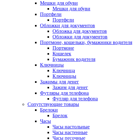
Мешки для обуви
Мешки для обуви
Портфели
Портфели
Обложки для документов
Обложка для документов
Обложки для документов
Портмоне, кошельки, бумажники водителя
Портмоне
Кошелек
Бумажник водителя
Ключницы
Ключница
Ключницы
Зажимы для денег
Зажим для денег
Футляры для телефона
Футляр для телефона
Сопутствующие товары
Брелоки
Брелок
Часы
Часы настольные
Часы настенные
Часы песочные