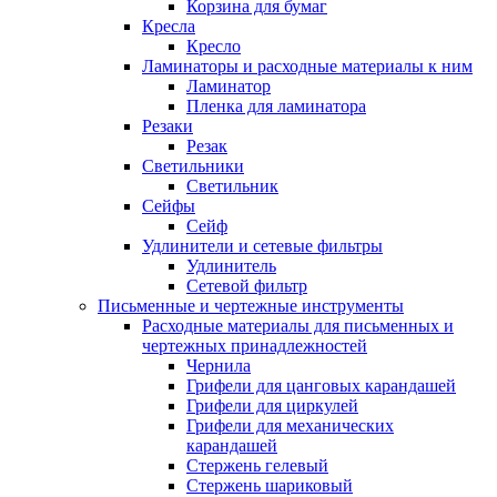
Корзина для бумаг
Кресла
Кресло
Ламинаторы и расходные материалы к ним
Ламинатор
Пленка для ламинатора
Резаки
Резак
Светильники
Светильник
Сейфы
Сейф
Удлинители и сетевые фильтры
Удлинитель
Сетевой фильтр
Письменные и чертежные инструменты
Расходные материалы для письменных и
чертежных принадлежностей
Чернила
Грифели для цанговых карандашей
Грифели для циркулей
Грифели для механических
карандашей
Стержень гелевый
Стержень шариковый