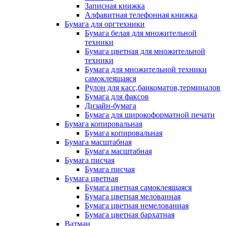
Записная книжка
Алфавитная телефонная книжка
Бумага для оргтехники
Бумага белая для множительной
техники
Бумага цветная для множительной
техники
Бумага для множительной техники
самоклеящаяся
Рулон для касс,банкоматов,терминалов
Бумага для факсов
Дизайн-бумага
Бумага для широкоформатной печати
Бумага копировальная
Бумага копировальная
Бумага масштабная
Бумага масштабная
Бумага писчая
Бумага писчая
Бумага цветная
Бумага цветная самоклеящаяся
Бумага цветная мелованная
Бумага цветная немелованная
Бумага цветная бархатная
Ватман