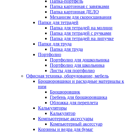
Папка-портфель
Папка картонная с завязками
Папка картонная ДЕЛО
Механизм для скоросшивания
Папки для тетрадей
Папка для тетрадей на молнии
Папка для тетрадей с ручками
Папка для тетрадей на липучке
Папки для труда
Папка для труда
Портфолио
Портфолио для дошкольника
Портфолио для школьника
Листы для портфолио
Офисная техника, оборудование, мебель
Брошюровшики и расходные материалы к
ним
Брошюровщик
Гребень для брощюровшика
Обложка для переплета
Калькуляторы
Калькулятор
Компьютерные аксессуары
Компьютерный аксессуар
Корзины и ведра для бумаг