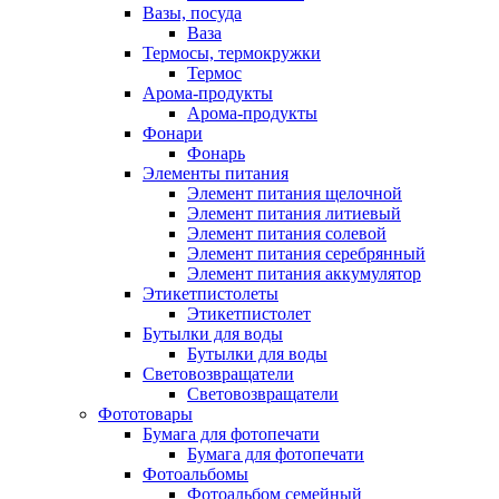
Вазы, посуда
Ваза
Термосы, термокружки
Термос
Арома-продукты
Арома-продукты
Фонари
Фонарь
Элементы питания
Элемент питания щелочной
Элемент питания литиевый
Элемент питания солевой
Элемент питания серебрянный
Элемент питания аккумулятор
Этикетпистолеты
Этикетпистолет
Бутылки для воды
Бутылки для воды
Световозвращатели
Световозвращатели
Фототовары
Бумага для фотопечати
Бумага для фотопечати
Фотоальбомы
Фотоальбом семейный