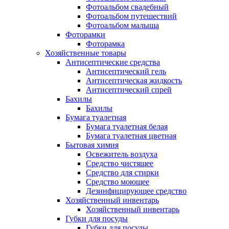
Фотоальбом свадебный
Фотоальбом путешествий
Фотоальбом малыша
Фоторамки
Фоторамка
Хозяйственные товары
Антисептические средства
Антисептический гель
Антисептическая жидкость
Антисептический спрей
Бахилы
Бахилы
Бумага туалетная
Бумага туалетная белая
Бумага туалетная цветная
Бытовая химия
Освежитель воздуха
Средство чистящее
Средство для стирки
Средство моющее
Дезинфицирующее средство
Хозяйственный инвентарь
Хозяйственный инвентарь
Губки для посуды
Губки для посуды