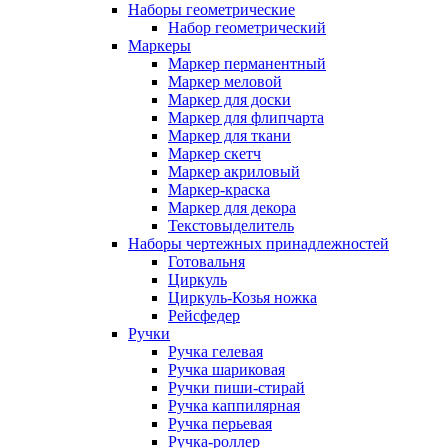
Наборы геометрические
Набор геометрический
Маркеры
Маркер перманентный
Маркер меловой
Маркер для доски
Маркер для флипчарта
Маркер для ткани
Маркер скетч
Маркер акриловый
Маркер-краска
Маркер для декора
Текстовыделитель
Наборы чертежных принадлежностей
Готовальня
Циркуль
Циркуль-Козья ножка
Рейсфедер
Ручки
Ручка гелевая
Ручка шариковая
Ручки пиши-стирай
Ручка каппилярная
Ручка перьевая
Ручка-роллер