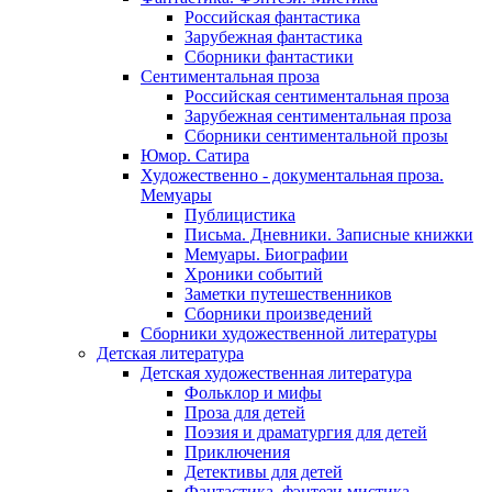
Российская фантастика
Зарубежная фантастика
Сборники фантастики
Сентиментальная проза
Российская сентиментальная проза
Зарубежная сентиментальная проза
Сборники сентиментальной прозы
Юмор. Сатира
Художественно - документальная проза.
Мемуары
Публицистика
Письма. Дневники. Записные книжки
Мемуары. Биографии
Хроники событий
Заметки путешественников
Сборники произведений
Сборники художественной литературы
Детская литература
Детская художественная литература
Фольклор и мифы
Проза для детей
Поэзия и драматургия для детей
Приключения
Детективы для детей
Фантастика, фэнтези мистика