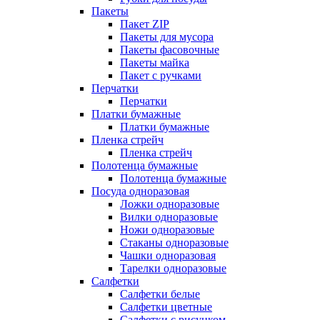
Пакеты
Пакет ZIP
Пакеты для мусора
Пакеты фасовочные
Пакеты майка
Пакет с ручками
Перчатки
Перчатки
Платки бумажные
Платки бумажные
Пленка стрейч
Пленка стрейч
Полотенца бумажные
Полотенца бумажные
Посуда одноразовая
Ложки одноразовые
Вилки одноразовые
Ножи одноразовые
Стаканы одноразовые
Чашки одноразовая
Тарелки одноразовые
Салфетки
Салфетки белые
Салфетки цветные
Салфетки с рисунком