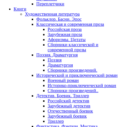
Переплетчики
Книги
Художественная литература
Фольклор. Басни. Эпос
Классическая и современная проза
Российская проза
Зарубежная проза
Афоризмы. Цитаты
Сборники классической и
современной прозы
Поэзия. Драматургия
Поэзия
Драматургия
Сборники произведений.
Исторический и приключенческий роман
Военный роман
Историко-приключенческий роман
Сборники произведений..
Детектив. Боевик. Триллер
Российский детектив
Зарубежный детектив
Отечественный боевик
Зарубежный боевик
Триллер
Фантастика. Фэнтези. Мистика