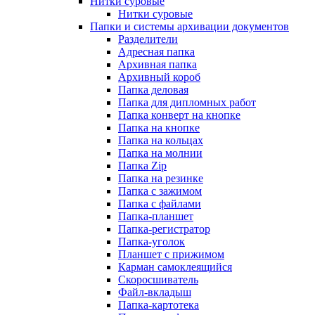
Нитки суровые
Нитки суровые
Папки и системы архивации документов
Разделители
Адресная папка
Архивная папка
Архивный короб
Папка деловая
Папка для дипломных работ
Папка конверт на кнопке
Папка на кнопке
Папка на кольцах
Папка на молнии
Папка Zip
Папка на резинке
Папка с зажимом
Папка с файлами
Папка-планшет
Папка-регистратор
Папка-уголок
Планшет с прижимом
Карман самоклеящийся
Скоросшиватель
Файл-вкладыш
Папка-картотека