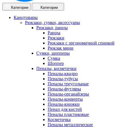
Категории
Категории
Канцтовары
Рюкзаки, сумки, аксессуары
Рюкзаки, ранцы
Ранцы
Рюкзаки
Рюкзаки с эргономичной спинкой
Рюкзак мини
Сумки, шопперы
Сумка
Шоппер
Пеналы, косметички
Пеналы-квадро
Пеналы-тубусы
Пеналы треугольные
Пеналы-футляры
Пеналы-органайзеры
Пеналы-конверты
Пеналы-книжки
Пенал для кистей
Пеналы пластиковые
Косметичка
Пеналы металлические