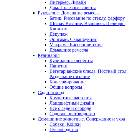
Интерьер. Дизайн
Дом. Полезные советы
Рукоделие. Домашние ремесла
Батик. Рисование по стеклу, фарфору
Шитье. Вязание. Вышивка. Пэчворк.
Квилтинг
Декупаж
Оригами. Скрапбукинг
Макраме. Бисероплетение
Домашние ремесла
Кулинария
Кулинарные рецепты
Напитки
Вегетарианские блюда. Постный стол.
Раздельное питание
Консервирование
Общие вопросы
Сад и огород
Комнатные растения
Ландшафтный дизайн
Все о саде и огороде
Садовое цветоводство
Домашиние животные. Содержание и уход
Собаки. Кошки
Пчеловодство