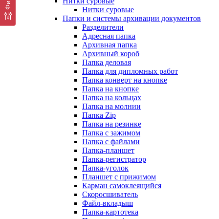
Нитки суровые
Нитки суровые
Папки и системы архивации документов
Разделители
Адресная папка
Архивная папка
Архивный короб
Папка деловая
Папка для дипломных работ
Папка конверт на кнопке
Папка на кнопке
Папка на кольцах
Папка на молнии
Папка Zip
Папка на резинке
Папка с зажимом
Папка с файлами
Папка-планшет
Папка-регистратор
Папка-уголок
Планшет с прижимом
Карман самоклеящийся
Скоросшиватель
Файл-вкладыш
Папка-картотека