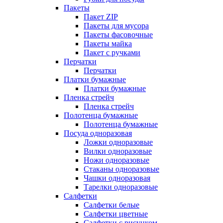
Пакеты
Пакет ZIP
Пакеты для мусора
Пакеты фасовочные
Пакеты майка
Пакет с ручками
Перчатки
Перчатки
Платки бумажные
Платки бумажные
Пленка стрейч
Пленка стрейч
Полотенца бумажные
Полотенца бумажные
Посуда одноразовая
Ложки одноразовые
Вилки одноразовые
Ножи одноразовые
Стаканы одноразовые
Чашки одноразовая
Тарелки одноразовые
Салфетки
Салфетки белые
Салфетки цветные
Салфетки с рисунком