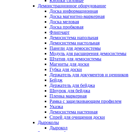
Кнопки силовые
Демонстрационное оборудование
Доска информационная
Доска магнитно-маркерная
Доска меловая
Доска пробковая
Флипчарт
Демосистема напольная
Демосистема настольная
Панели для демосистемы
Модуль для расширения демосистемы
Штатив для демосистемы
Магниты для доски
Губка для доски
Держатель для документов и ценников
Бейдж
Держатель для бейджа
Шнурок для бейджа
Пленка маркерная
Рамка с защелкивающим профилем
Указка
Демосистема настенная
Спрей для очищения доски
Дыроколы
Дырокол