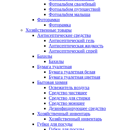
Фотоальбом свадебный
Фотоальбом путешествий
Фотоальбом малыша
Фоторамки
Фоторамка
Хозяйственные товары
Антисептические средства
Антисептический гель
Антисептическая жидкость
Антисептический спрей
Бахилы
Бахилы
Бумага туалетная
Бумага туалетная белая
Бумага туалетная цветная
Бытовая химия
Освежитель воздуха
Средство чистящее
Средство для стирки
Средство моющее
Дезинфицирующее средство
Хозяйственный инвентарь
Хозяйственный инвентарь
Губки для посуды
Губки для посуды