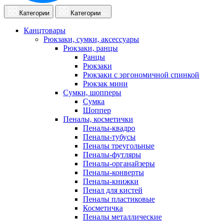
Категории
Категории
Канцтовары
Рюкзаки, сумки, аксессуары
Рюкзаки, ранцы
Ранцы
Рюкзаки
Рюкзаки с эргономичной спинкой
Рюкзак мини
Сумки, шопперы
Сумка
Шоппер
Пеналы, косметички
Пеналы-квадро
Пеналы-тубусы
Пеналы треугольные
Пеналы-футляры
Пеналы-органайзеры
Пеналы-конверты
Пеналы-книжки
Пенал для кистей
Пеналы пластиковые
Косметичка
Пеналы металлические