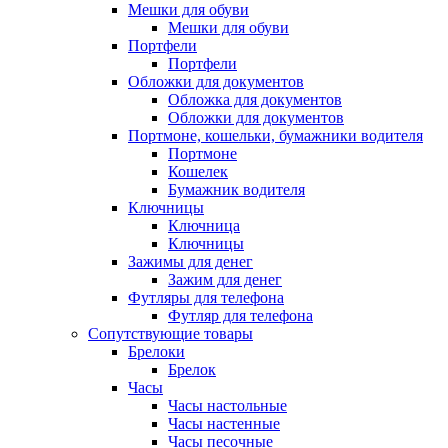
Мешки для обуви
Мешки для обуви
Портфели
Портфели
Обложки для документов
Обложка для документов
Обложки для документов
Портмоне, кошельки, бумажники водителя
Портмоне
Кошелек
Бумажник водителя
Ключницы
Ключница
Ключницы
Зажимы для денег
Зажим для денег
Футляры для телефона
Футляр для телефона
Сопутствующие товары
Брелоки
Брелок
Часы
Часы настольные
Часы настенные
Часы песочные