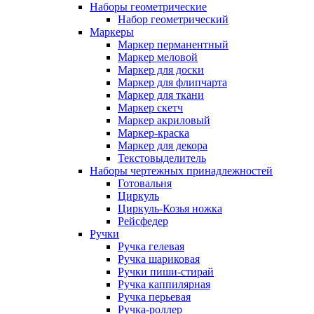
Наборы геометрические
Набор геометрический
Маркеры
Маркер перманентный
Маркер меловой
Маркер для доски
Маркер для флипчарта
Маркер для ткани
Маркер скетч
Маркер акриловый
Маркер-краска
Маркер для декора
Текстовыделитель
Наборы чертежных принадлежностей
Готовальня
Циркуль
Циркуль-Козья ножка
Рейсфедер
Ручки
Ручка гелевая
Ручка шариковая
Ручки пиши-стирай
Ручка каппилярная
Ручка перьевая
Ручка-роллер