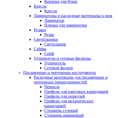
Корзина для бумаг
Кресла
Кресло
Ламинаторы и расходные материалы к ним
Ламинатор
Пленка для ламинатора
Резаки
Резак
Светильники
Светильник
Сейфы
Сейф
Удлинители и сетевые фильтры
Удлинитель
Сетевой фильтр
Письменные и чертежные инструменты
Расходные материалы для письменных и
чертежных принадлежностей
Чернила
Грифели для цанговых карандашей
Грифели для циркулей
Грифели для механических
карандашей
Стержень гелевый
Стержень шариковый