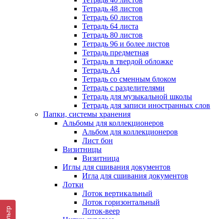
Тетрадь 48 листов
Тетрадь 60 листов
Тетрадь 64 листа
Тетрадь 80 листов
Тетрадь 96 и более листов
Тетрадь предметная
Тетрадь в твердой обложке
Тетрадь А4
Тетрадь со сменным блоком
Тетрадь с разделителями
Тетрадь для музыкальной школы
Тетрадь для записи иностранных слов
Папки, системы хранения
Альбомы для коллекционеров
Альбом для коллекционеров
Лист бон
Визитницы
Визитница
Иглы для сшивания документов
Игла для сшивания документов
Лотки
Лоток вертикальный
Лоток горизонтальный
Фильтр
Лоток-веер