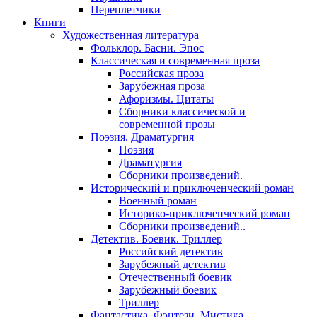
Переплетчики
Книги
Художественная литература
Фольклор. Басни. Эпос
Классическая и современная проза
Российская проза
Зарубежная проза
Афоризмы. Цитаты
Сборники классической и
современной прозы
Поэзия. Драматургия
Поэзия
Драматургия
Сборники произведений.
Исторический и приключенческий роман
Военный роман
Историко-приключенческий роман
Сборники произведений..
Детектив. Боевик. Триллер
Российский детектив
Зарубежный детектив
Отечественный боевик
Зарубежный боевик
Триллер
Фантастика. Фэнтези. Мистика