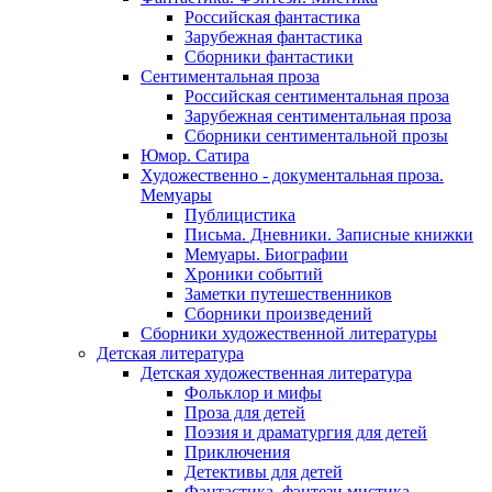
Российская фантастика
Зарубежная фантастика
Сборники фантастики
Сентиментальная проза
Российская сентиментальная проза
Зарубежная сентиментальная проза
Сборники сентиментальной прозы
Юмор. Сатира
Художественно - документальная проза.
Мемуары
Публицистика
Письма. Дневники. Записные книжки
Мемуары. Биографии
Хроники событий
Заметки путешественников
Сборники произведений
Сборники художественной литературы
Детская литература
Детская художественная литература
Фольклор и мифы
Проза для детей
Поэзия и драматургия для детей
Приключения
Детективы для детей
Фантастика, фэнтези мистика