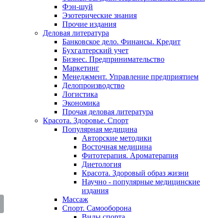
Фэн-шуй
Эзотерические знания
Прочие издания
Деловая литература
Банковское дело. Финансы. Кредит
Бухгалтерский учет
Бизнес. Предпринимательство
Маркетинг
Менеджмент. Управление предприятием
Делопроизводство
Логистика
Экономика
Прочая деловая литература
Красота. Здоровье. Спорт
Популярная медицина
Авторские методики
Восточная медицина
Фитотерапия. Ароматерапия
Диетология
Красота. Здоровый образ жизни
Научно - популярные медицинские
издания
Массаж
Спорт. Самооборона
Виды спорта