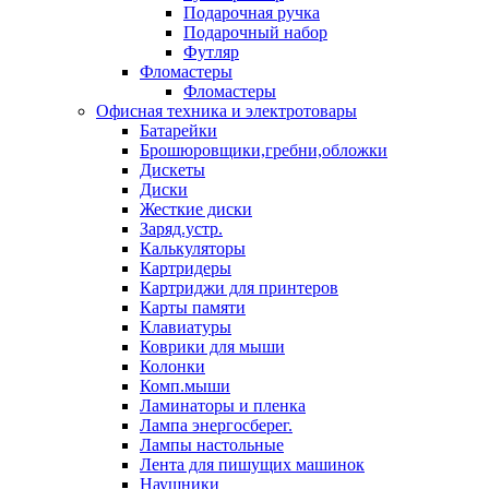
Подарочная ручка
Подарочный набор
Футляр
Фломастеры
Фломастеры
Офисная техника и электротовары
Батарейки
Брошюровщики,гребни,обложки
Дискеты
Диски
Жесткие диски
Заряд.устр.
Калькуляторы
Картридеры
Картриджи для принтеров
Карты памяти
Клавиатуры
Коврики для мыши
Колонки
Комп.мыши
Ламинаторы и пленка
Лампа энергосберег.
Лампы настольные
Лента для пишущих машинок
Наушники