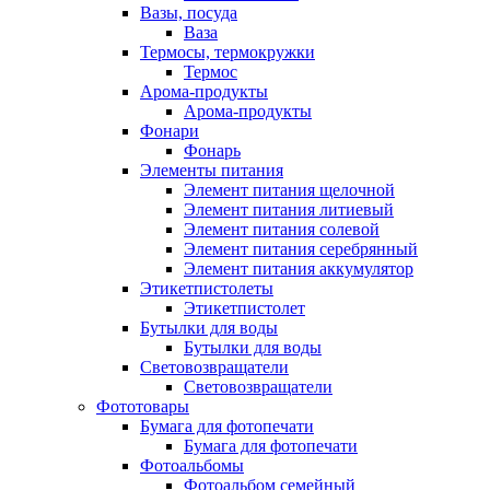
Вазы, посуда
Ваза
Термосы, термокружки
Термос
Арома-продукты
Арома-продукты
Фонари
Фонарь
Элементы питания
Элемент питания щелочной
Элемент питания литиевый
Элемент питания солевой
Элемент питания серебрянный
Элемент питания аккумулятор
Этикетпистолеты
Этикетпистолет
Бутылки для воды
Бутылки для воды
Световозвращатели
Световозвращатели
Фототовары
Бумага для фотопечати
Бумага для фотопечати
Фотоальбомы
Фотоальбом семейный