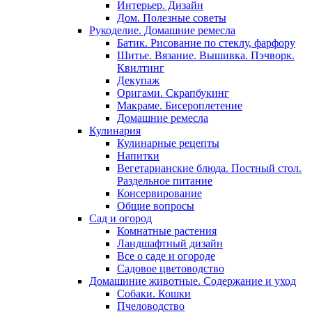
Интерьер. Дизайн
Дом. Полезные советы
Рукоделие. Домашние ремесла
Батик. Рисование по стеклу, фарфору
Шитье. Вязание. Вышивка. Пэчворк.
Квилтинг
Декупаж
Оригами. Скрапбукинг
Макраме. Бисероплетение
Домашние ремесла
Кулинария
Кулинарные рецепты
Напитки
Вегетарианские блюда. Постный стол.
Раздельное питание
Консервирование
Общие вопросы
Сад и огород
Комнатные растения
Ландшафтный дизайн
Все о саде и огороде
Садовое цветоводство
Домашиние животные. Содержание и уход
Собаки. Кошки
Пчеловодство