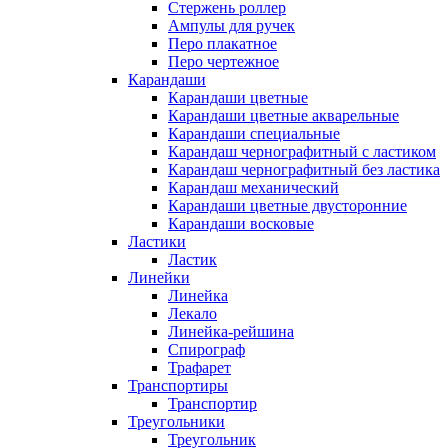
Стержень роллер
Ампулы для ручек
Перо плакатное
Перо чертежное
Карандаши
Карандаши цветные
Карандаши цветные акварельные
Карандаши специальные
Карандаш чернографитный с ластиком
Карандаш чернографитный без ластика
Карандаш механический
Карандаши цветные двусторонние
Карандаши восковые
Ластики
Ластик
Линейки
Линейка
Лекало
Линейка-рейшина
Спирограф
Трафарет
Транспортиры
Транспортир
Треугольники
Треугольник