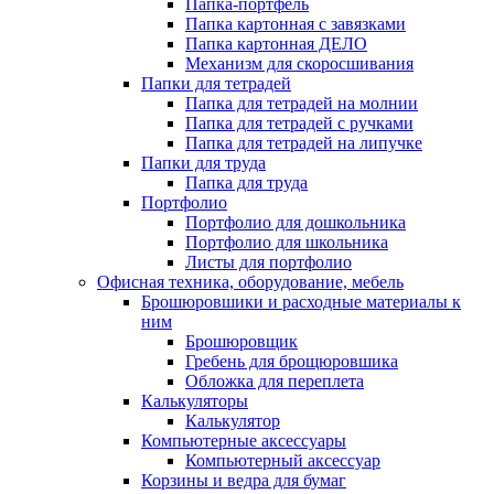
Папка-портфель
Папка картонная с завязками
Папка картонная ДЕЛО
Механизм для скоросшивания
Папки для тетрадей
Папка для тетрадей на молнии
Папка для тетрадей с ручками
Папка для тетрадей на липучке
Папки для труда
Папка для труда
Портфолио
Портфолио для дошкольника
Портфолио для школьника
Листы для портфолио
Офисная техника, оборудование, мебель
Брошюровшики и расходные материалы к
ним
Брошюровщик
Гребень для брощюровшика
Обложка для переплета
Калькуляторы
Калькулятор
Компьютерные аксессуары
Компьютерный аксессуар
Корзины и ведра для бумаг