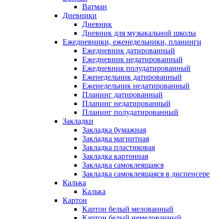
Ватман
Дневники
Дневник
Дневник для музыкальной школы
Ежедневники, еженедельники, планинги
Ежедневник датированный
Ежедневник недатированный
Ежедневник полудатированный
Еженедельник датированный
Еженедельник недатированный
Планинг датированный
Планинг недатированный
Планинг полудатированный
Закладки
Закладка бумажная
Закладка магнитная
Закладка пластиковая
Закладка картонная
Закладка самоклеящаяся
Закладка самоклеящаяся в диспенсере
Калька
Калька
Картон
Картон белый мелованный
Картон белый немелованный