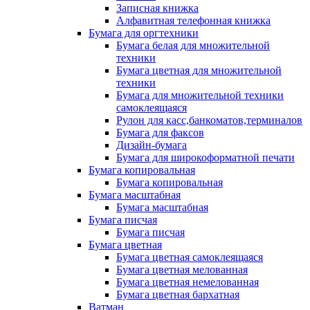
Записная книжка
Алфавитная телефонная книжка
Бумага для оргтехники
Бумага белая для множительной
техники
Бумага цветная для множительной
техники
Бумага для множительной техники
самоклеящаяся
Рулон для касс,банкоматов,терминалов
Бумага для факсов
Дизайн-бумага
Бумага для широкоформатной печати
Бумага копировальная
Бумага копировальная
Бумага масштабная
Бумага масштабная
Бумага писчая
Бумага писчая
Бумага цветная
Бумага цветная самоклеящаяся
Бумага цветная мелованная
Бумага цветная немелованная
Бумага цветная бархатная
Ватман