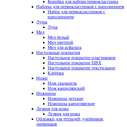
Коробка для набора первоклассника
Наборы для первоклассников с наполнением
Набор для первоклассников с
наполнением
Лупы
Лупа
Мел
Мел белый
Мел цветной
Мел для асфальта
Настольные покрытия
Настольное покрытие пластиковое
Настольное покрытие ПВХ
Настольное покрытие текстильное
Клеёнка
Ножи
Нож скальпель
Нож канцелярский
Ножницы
Ножницы детские
Ножницы канцелярские
Лезвия для ножа
Лезвия для ножа
Обложки для тетрадей, учебников,
дневников