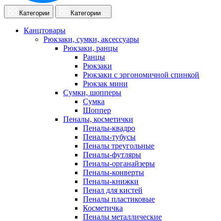
Категории
Категории
Канцтовары
Рюкзаки, сумки, аксессуары
Рюкзаки, ранцы
Ранцы
Рюкзаки
Рюкзаки с эргономичной спинкой
Рюкзак мини
Сумки, шопперы
Сумка
Шоппер
Пеналы, косметички
Пеналы-квадро
Пеналы-тубусы
Пеналы треугольные
Пеналы-футляры
Пеналы-органайзеры
Пеналы-конверты
Пеналы-книжки
Пенал для кистей
Пеналы пластиковые
Косметичка
Пеналы металлические