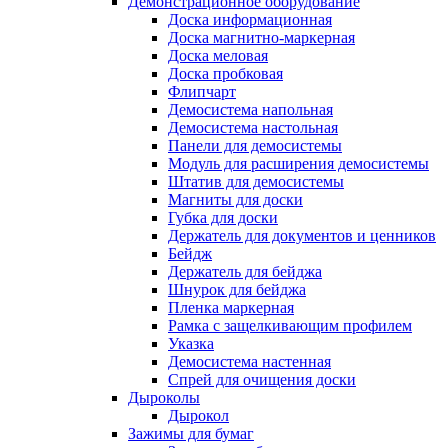
Демонстрационное оборудование
Доска информационная
Доска магнитно-маркерная
Доска меловая
Доска пробковая
Флипчарт
Демосистема напольная
Демосистема настольная
Панели для демосистемы
Модуль для расширения демосистемы
Штатив для демосистемы
Магниты для доски
Губка для доски
Держатель для документов и ценников
Бейдж
Держатель для бейджа
Шнурок для бейджа
Пленка маркерная
Рамка с защелкивающим профилем
Указка
Демосистема настенная
Спрей для очищения доски
Дыроколы
Дырокол
Зажимы для бумаг