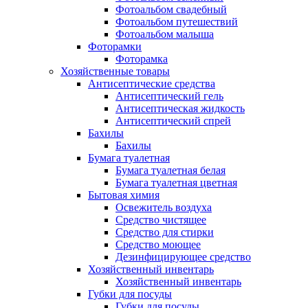
Фотоальбом свадебный
Фотоальбом путешествий
Фотоальбом малыша
Фоторамки
Фоторамка
Хозяйственные товары
Антисептические средства
Антисептический гель
Антисептическая жидкость
Антисептический спрей
Бахилы
Бахилы
Бумага туалетная
Бумага туалетная белая
Бумага туалетная цветная
Бытовая химия
Освежитель воздуха
Средство чистящее
Средство для стирки
Средство моющее
Дезинфицирующее средство
Хозяйственный инвентарь
Хозяйственный инвентарь
Губки для посуды
Губки для посуды