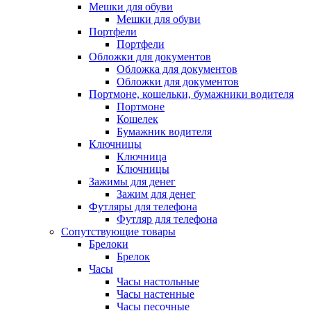
Мешки для обуви
Мешки для обуви
Портфели
Портфели
Обложки для документов
Обложка для документов
Обложки для документов
Портмоне, кошельки, бумажники водителя
Портмоне
Кошелек
Бумажник водителя
Ключницы
Ключница
Ключницы
Зажимы для денег
Зажим для денег
Футляры для телефона
Футляр для телефона
Сопутствующие товары
Брелоки
Брелок
Часы
Часы настольные
Часы настенные
Часы песочные