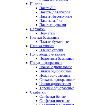
Пакеты
Пакет ZIP
Пакеты для мусора
Пакеты фасовочные
Пакеты майка
Пакет с ручками
Перчатки
Перчатки
Платки бумажные
Платки бумажные
Пленка стрейч
Пленка стрейч
Полотенца бумажные
Полотенца бумажные
Посуда одноразовая
Ложки одноразовые
Вилки одноразовые
Ножи одноразовые
Стаканы одноразовые
Чашки одноразовая
Тарелки одноразовые
Салфетки
Салфетки белые
Салфетки цветные
Салфетки с рисунком