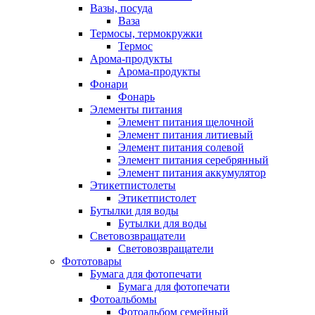
Вазы, посуда
Ваза
Термосы, термокружки
Термос
Арома-продукты
Арома-продукты
Фонари
Фонарь
Элементы питания
Элемент питания щелочной
Элемент питания литиевый
Элемент питания солевой
Элемент питания серебрянный
Элемент питания аккумулятор
Этикетпистолеты
Этикетпистолет
Бутылки для воды
Бутылки для воды
Световозвращатели
Световозвращатели
Фототовары
Бумага для фотопечати
Бумага для фотопечати
Фотоальбомы
Фотоальбом семейный