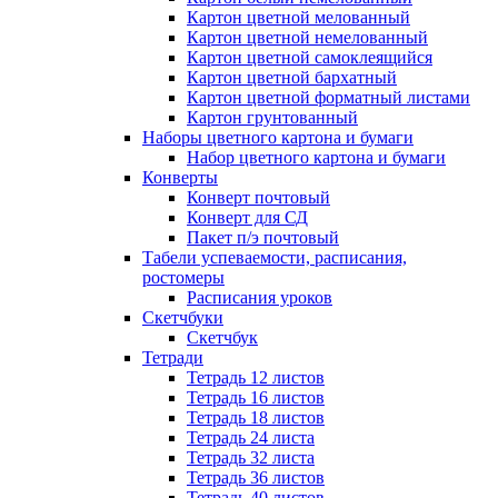
Картон цветной мелованный
Картон цветной немелованный
Картон цветной самоклеящийся
Картон цветной бархатный
Картон цветной форматный листами
Картон грунтованный
Наборы цветного картона и бумаги
Набор цветного картона и бумаги
Конверты
Конверт почтовый
Конверт для СД
Пакет п/э почтовый
Табели успеваемости, расписания,
ростомеры
Расписания уроков
Скетчбуки
Скетчбук
Тетради
Тетрадь 12 листов
Тетрадь 16 листов
Тетрадь 18 листов
Тетрадь 24 листа
Тетрадь 32 листа
Тетрадь 36 листов
Тетрадь 40 листов