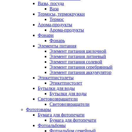
Вазы, посуда
Ваза
Термосы, термокружки
Термос
Арома-продукты
Арома-продукты
Фонари
Фонарь
Элементы питания
Элемент питания щелочной
Элемент питания литиевый
Элемент питания солевой
Элемент питания серебрянный
Элемент питания аккумулятор
Этикетпистолеты
Этикетпистолет
Бутылки для воды
Бутылки для воды
Световозвращатели
Световозвращатели
Фототовары
Бумага для фотопечати
Бумага для фотопечати
Фотоальбомы
Фотоальбом семейный