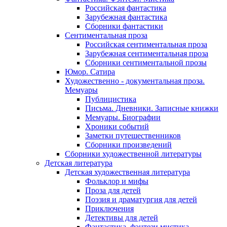
Российская фантастика
Зарубежная фантастика
Сборники фантастики
Сентиментальная проза
Российская сентиментальная проза
Зарубежная сентиментальная проза
Сборники сентиментальной прозы
Юмор. Сатира
Художественно - документальная проза.
Мемуары
Публицистика
Письма. Дневники. Записные книжки
Мемуары. Биографии
Хроники событий
Заметки путешественников
Сборники произведений
Сборники художественной литературы
Детская литература
Детская художественная литература
Фольклор и мифы
Проза для детей
Поэзия и драматургия для детей
Приключения
Детективы для детей
Фантастика, фэнтези мистика