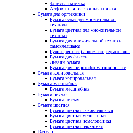
Записная книжка
Алфавитная телефонная книжка
Бумага для оргтехники
Бумага белая для множительной
техники
Бумага цветная для множительной
техники
Бумага для множительной техники
самоклеящаяся
Рулон для касс,банкоматов,терминалов
Бумага для факсов
Дизайн-бумага
Бумага для широкоформатной печати
Бумага копировальная
Бумага копировальная
Бумага масштабная
Бумага масштабная
Бумага писчая
Бумага писчая
Бумага цветная
Бумага цветная самоклеящаяся
Бумага цветная мелованная
Бумага цветная немелованная
Бумага цветная бархатная
Ватман