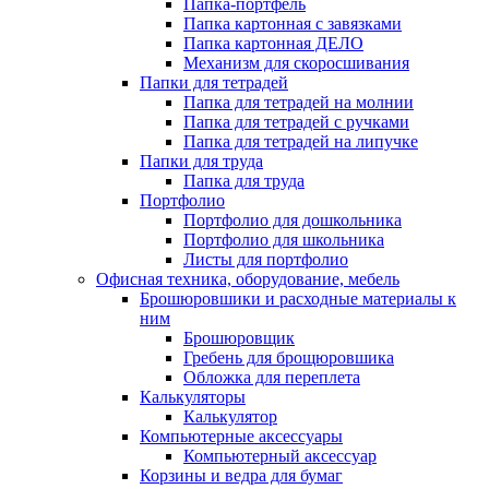
Папка-портфель
Папка картонная с завязками
Папка картонная ДЕЛО
Механизм для скоросшивания
Папки для тетрадей
Папка для тетрадей на молнии
Папка для тетрадей с ручками
Папка для тетрадей на липучке
Папки для труда
Папка для труда
Портфолио
Портфолио для дошкольника
Портфолио для школьника
Листы для портфолио
Офисная техника, оборудование, мебель
Брошюровшики и расходные материалы к
ним
Брошюровщик
Гребень для брощюровшика
Обложка для переплета
Калькуляторы
Калькулятор
Компьютерные аксессуары
Компьютерный аксессуар
Корзины и ведра для бумаг