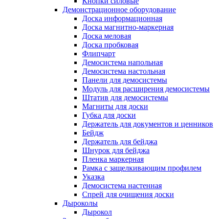
Кнопки силовые
Демонстрационное оборудование
Доска информационная
Доска магнитно-маркерная
Доска меловая
Доска пробковая
Флипчарт
Демосистема напольная
Демосистема настольная
Панели для демосистемы
Модуль для расширения демосистемы
Штатив для демосистемы
Магниты для доски
Губка для доски
Держатель для документов и ценников
Бейдж
Держатель для бейджа
Шнурок для бейджа
Пленка маркерная
Рамка с защелкивающим профилем
Указка
Демосистема настенная
Спрей для очищения доски
Дыроколы
Дырокол