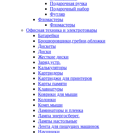
Подарочная ручка
Подарочный набор
Футляр
Фломастеры
Фломастеры
Офисная техника и электротовары
Батарейки
Брошюровщики,гребни,обложки
Дискеты
Диски
Жесткие диски
Заряд.устр.
Калькуляторы
Картридеры
Картриджи для принтеров
Карты памяти
Клавиатуры
Коврики для мыши
Колонки
Комп.мыши
Ламинаторы и пленка
Лампа энергосберег.
Лампы настольные
Лента для пишущих машинок
Наушники