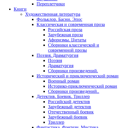
Переплетчики
Книги
Художественная литература
Фольклор. Басни. Эпос
Классическая и современная проза
Российская проза
Зарубежная проза
Афоризмы. Цитаты
Сборники классической и
современной прозы
Поэзия. Драматургия
Поэзия
Драматургия
Сборники произведений.
Исторический и приключенческий роман
Военный роман
Историко-приключенческий роман
Сборники произведений..
Детектив. Боевик. Триллер
Российский детектив
Зарубежный детектив
Отечественный боевик
Зарубежный боевик
Триллер
Фантастика. Фэнтези. Мистика