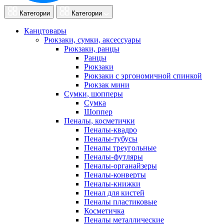
Категории
Категории
Канцтовары
Рюкзаки, сумки, аксессуары
Рюкзаки, ранцы
Ранцы
Рюкзаки
Рюкзаки с эргономичной спинкой
Рюкзак мини
Сумки, шопперы
Сумка
Шоппер
Пеналы, косметички
Пеналы-квадро
Пеналы-тубусы
Пеналы треугольные
Пеналы-футляры
Пеналы-органайзеры
Пеналы-конверты
Пеналы-книжки
Пенал для кистей
Пеналы пластиковые
Косметичка
Пеналы металлические