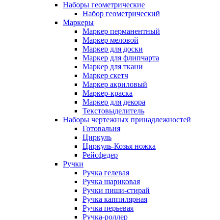
Наборы геометрические
Набор геометрический
Маркеры
Маркер перманентный
Маркер меловой
Маркер для доски
Маркер для флипчарта
Маркер для ткани
Маркер скетч
Маркер акриловый
Маркер-краска
Маркер для декора
Текстовыделитель
Наборы чертежных принадлежностей
Готовальня
Циркуль
Циркуль-Козья ножка
Рейсфедер
Ручки
Ручка гелевая
Ручка шариковая
Ручки пиши-стирай
Ручка каппилярная
Ручка перьевая
Ручка-роллер