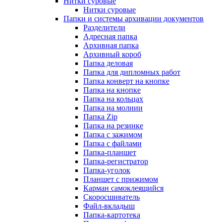
Нитки суровые
Нитки суровые
Папки и системы архивации документов
Разделители
Адресная папка
Архивная папка
Архивный короб
Папка деловая
Папка для дипломных работ
Папка конверт на кнопке
Папка на кнопке
Папка на кольцах
Папка на молнии
Папка Zip
Папка на резинке
Папка с зажимом
Папка с файлами
Папка-планшет
Папка-регистратор
Папка-уголок
Планшет с прижимом
Карман самоклеящийся
Скоросшиватель
Файл-вкладыш
Папка-картотека