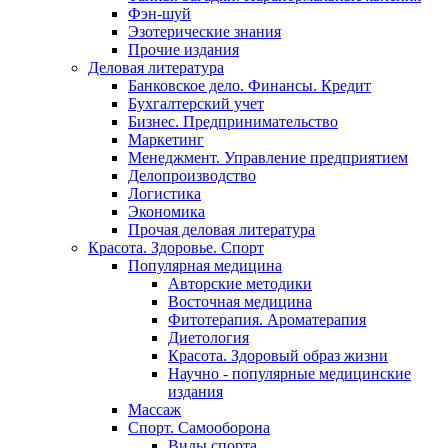
Фэн-шуй
Эзотерические знания
Прочие издания
Деловая литература
Банковское дело. Финансы. Кредит
Бухгалтерский учет
Бизнес. Предпринимательство
Маркетинг
Менеджмент. Управление предприятием
Делопроизводство
Логистика
Экономика
Прочая деловая литература
Красота. Здоровье. Спорт
Популярная медицина
Авторские методики
Восточная медицина
Фитотерапия. Ароматерапия
Диетология
Красота. Здоровый образ жизни
Научно - популярные медицинские
издания
Массаж
Спорт. Самооборона
Виды спорта