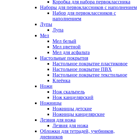
Коробка для набора первоклассника
Наборы для первоклассников с наполнением
Набор для первоклассников с
наполнением
Лупы
Лупа
Мел
Мел белый
Мел цветной
Мел для асфальта
Настольные покрытия
Настольное покрытие пластиковое
Настольное покрытие ПВХ
Настольное покрытие текстильное
Клеёнка
Ножи
Нож скальпель
Нож канцелярский
Ножницы
Ножницы детские
Ножницы канцелярские
Лезвия для ножа
Лезвия для ножа
Обложки для тетрадей, учебников,
дневников