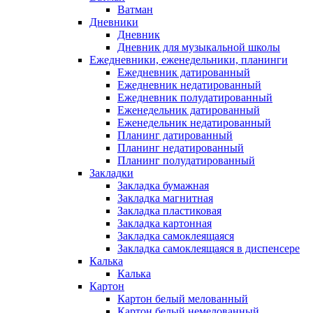
Ватман
Дневники
Дневник
Дневник для музыкальной школы
Ежедневники, еженедельники, планинги
Ежедневник датированный
Ежедневник недатированный
Ежедневник полудатированный
Еженедельник датированный
Еженедельник недатированный
Планинг датированный
Планинг недатированный
Планинг полудатированный
Закладки
Закладка бумажная
Закладка магнитная
Закладка пластиковая
Закладка картонная
Закладка самоклеящаяся
Закладка самоклеящаяся в диспенсере
Калька
Калька
Картон
Картон белый мелованный
Картон белый немелованный