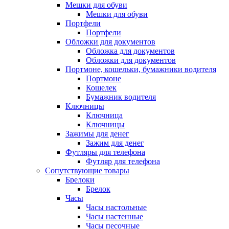
Мешки для обуви
Мешки для обуви
Портфели
Портфели
Обложки для документов
Обложка для документов
Обложки для документов
Портмоне, кошельки, бумажники водителя
Портмоне
Кошелек
Бумажник водителя
Ключницы
Ключница
Ключницы
Зажимы для денег
Зажим для денег
Футляры для телефона
Футляр для телефона
Сопутствующие товары
Брелоки
Брелок
Часы
Часы настольные
Часы настенные
Часы песочные