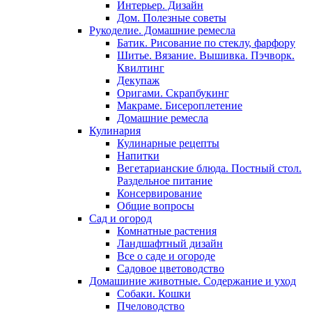
Интерьер. Дизайн
Дом. Полезные советы
Рукоделие. Домашние ремесла
Батик. Рисование по стеклу, фарфору
Шитье. Вязание. Вышивка. Пэчворк.
Квилтинг
Декупаж
Оригами. Скрапбукинг
Макраме. Бисероплетение
Домашние ремесла
Кулинария
Кулинарные рецепты
Напитки
Вегетарианские блюда. Постный стол.
Раздельное питание
Консервирование
Общие вопросы
Сад и огород
Комнатные растения
Ландшафтный дизайн
Все о саде и огороде
Садовое цветоводство
Домашиние животные. Содержание и уход
Собаки. Кошки
Пчеловодство