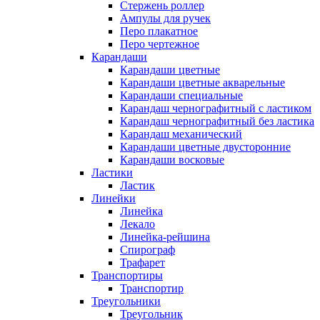
Стержень роллер
Ампулы для ручек
Перо плакатное
Перо чертежное
Карандаши
Карандаши цветные
Карандаши цветные акварельные
Карандаши специальные
Карандаш чернографитный с ластиком
Карандаш чернографитный без ластика
Карандаш механический
Карандаши цветные двусторонние
Карандаши восковые
Ластики
Ластик
Линейки
Линейка
Лекало
Линейка-рейшина
Спирограф
Трафарет
Транспортиры
Транспортир
Треугольники
Треугольник