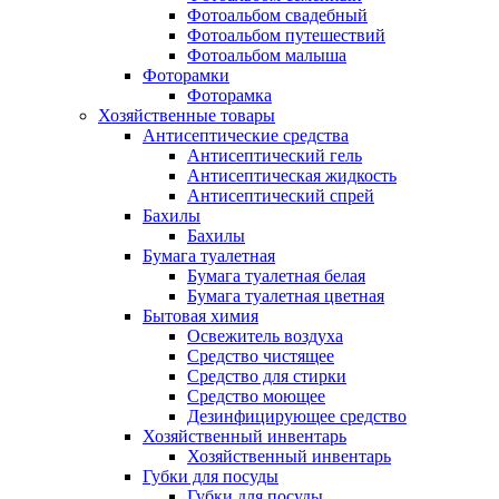
Фотоальбом свадебный
Фотоальбом путешествий
Фотоальбом малыша
Фоторамки
Фоторамка
Хозяйственные товары
Антисептические средства
Антисептический гель
Антисептическая жидкость
Антисептический спрей
Бахилы
Бахилы
Бумага туалетная
Бумага туалетная белая
Бумага туалетная цветная
Бытовая химия
Освежитель воздуха
Средство чистящее
Средство для стирки
Средство моющее
Дезинфицирующее средство
Хозяйственный инвентарь
Хозяйственный инвентарь
Губки для посуды
Губки для посуды