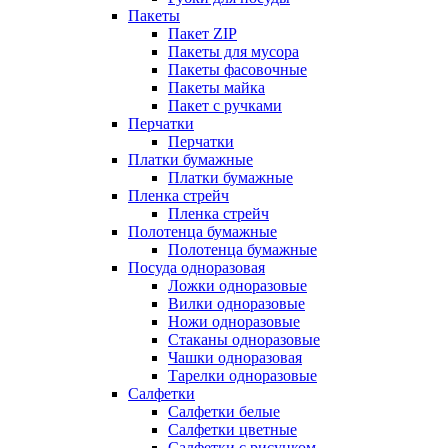
Пакеты
Пакет ZIP
Пакеты для мусора
Пакеты фасовочные
Пакеты майка
Пакет с ручками
Перчатки
Перчатки
Платки бумажные
Платки бумажные
Пленка стрейч
Пленка стрейч
Полотенца бумажные
Полотенца бумажные
Посуда одноразовая
Ложки одноразовые
Вилки одноразовые
Ножи одноразовые
Стаканы одноразовые
Чашки одноразовая
Тарелки одноразовые
Салфетки
Салфетки белые
Салфетки цветные
Салфетки с рисунком