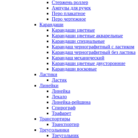
Стержень роллер
Ампулы для ручек
Перо плакатное
Перо чертежное
Карандаши
Карандаши цветные
Карандаши цветные акварельные
Карандаши специальные
Карандаш чернографитный с ластиком
Карандаш чернографитный без ластика
Карандаш механический
Карандаши цветные двусторонние
Карандаши восковые
Ластики
Ластик
Линейки
Линейка
Лекало
Линейка-рейшина
Спирограф
Трафарет
Транспортиры
Транспортир
Треугольники
Треугольник