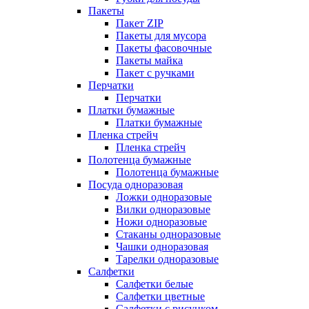
Пакеты
Пакет ZIP
Пакеты для мусора
Пакеты фасовочные
Пакеты майка
Пакет с ручками
Перчатки
Перчатки
Платки бумажные
Платки бумажные
Пленка стрейч
Пленка стрейч
Полотенца бумажные
Полотенца бумажные
Посуда одноразовая
Ложки одноразовые
Вилки одноразовые
Ножи одноразовые
Стаканы одноразовые
Чашки одноразовая
Тарелки одноразовые
Салфетки
Салфетки белые
Салфетки цветные
Салфетки с рисунком