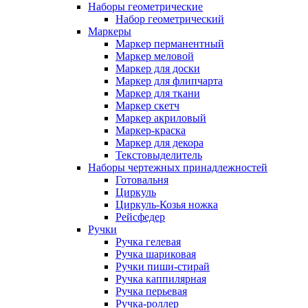
Наборы геометрические
Набор геометрический
Маркеры
Маркер перманентный
Маркер меловой
Маркер для доски
Маркер для флипчарта
Маркер для ткани
Маркер скетч
Маркер акриловый
Маркер-краска
Маркер для декора
Текстовыделитель
Наборы чертежных принадлежностей
Готовальня
Циркуль
Циркуль-Козья ножка
Рейсфедер
Ручки
Ручка гелевая
Ручка шариковая
Ручки пиши-стирай
Ручка каппилярная
Ручка перьевая
Ручка-роллер