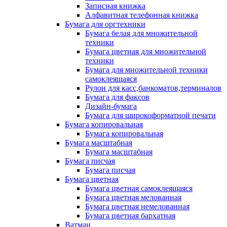
Записная книжка
Алфавитная телефонная книжка
Бумага для оргтехники
Бумага белая для множительной
техники
Бумага цветная для множительной
техники
Бумага для множительной техники
самоклеящаяся
Рулон для касс,банкоматов,терминалов
Бумага для факсов
Дизайн-бумага
Бумага для широкоформатной печати
Бумага копировальная
Бумага копировальная
Бумага масштабная
Бумага масштабная
Бумага писчая
Бумага писчая
Бумага цветная
Бумага цветная самоклеящаяся
Бумага цветная мелованная
Бумага цветная немелованная
Бумага цветная бархатная
Ватман