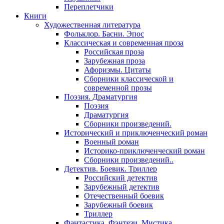
Переплетчики
Книги
Художественная литература
Фольклор. Басни. Эпос
Классическая и современная проза
Российская проза
Зарубежная проза
Афоризмы. Цитаты
Сборники классической и
современной прозы
Поэзия. Драматургия
Поэзия
Драматургия
Сборники произведений.
Исторический и приключенческий роман
Военный роман
Историко-приключенческий роман
Сборники произведений..
Детектив. Боевик. Триллер
Российский детектив
Зарубежный детектив
Отечественный боевик
Зарубежный боевик
Триллер
Фантастика. Фэнтези. Мистика