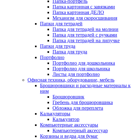
Папка-портфель
Папка картонная с завязками
Папка картонная ДЕЛО
Механизм для скоросшивания
Папки для тетрадей
Папка для тетрадей на молнии
Папка для тетрадей с ручками
Папка для тетрадей на липучке
Папки для труда
Папка для труда
Портфолио
Портфолио для дошкольника
Портфолио для школьника
Листы для портфолио
Офисная техника, оборудование, мебель
Брошюровшики и расходные материалы к
ним
Брошюровщик
Гребень для брощюровшика
Обложка для переплета
Калькуляторы
Калькулятор
Компьютерные аксессуары
Компьютерный аксессуар
Корзины и ведра для бумаг