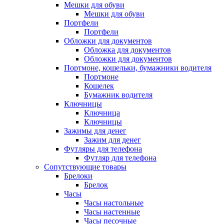
Мешки для обуви
Мешки для обуви
Портфели
Портфели
Обложки для документов
Обложка для документов
Обложки для документов
Портмоне, кошельки, бумажники водителя
Портмоне
Кошелек
Бумажник водителя
Ключницы
Ключница
Ключницы
Зажимы для денег
Зажим для денег
Футляры для телефона
Футляр для телефона
Сопутствующие товары
Брелоки
Брелок
Часы
Часы настольные
Часы настенные
Часы песочные