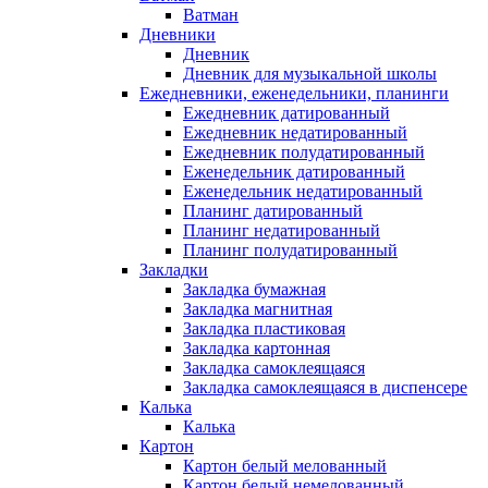
Ватман
Дневники
Дневник
Дневник для музыкальной школы
Ежедневники, еженедельники, планинги
Ежедневник датированный
Ежедневник недатированный
Ежедневник полудатированный
Еженедельник датированный
Еженедельник недатированный
Планинг датированный
Планинг недатированный
Планинг полудатированный
Закладки
Закладка бумажная
Закладка магнитная
Закладка пластиковая
Закладка картонная
Закладка самоклеящаяся
Закладка самоклеящаяся в диспенсере
Калька
Калька
Картон
Картон белый мелованный
Картон белый немелованный