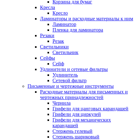
Корзина для бумаг
Кресла
Кресло
Ламинаторы и расходные материалы к ним
Ламинатор
Пленка для ламинатора
Резаки
Резак
Светильники
Светильник
Сейфы
Сейф
Удлинители и сетевые фильтры
Удлинитель
Сетевой фильтр
Письменные и чертежные инструменты
Расходные материалы для письменных и
чертежных принадлежностей
Чернила
Грифели для цанговых карандашей
Грифели для циркулей
Грифели для механических
карандашей
Стержень гелевый
Стержень шариковый