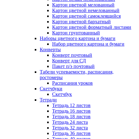
Картон цветной мелованный
Картон цветной немелованный
Картон цветной самоклеящийся
Картон цветной бархатный
Картон цветной форматный листами
Картон грунтованный
Наборы цветного картона и бумаги
Набор цветного картона и бумаги
Конверты
Конверт почтовый
Конверт для СД
Пакет п/э почтовый
Табели успеваемости, расписания,
ростомеры
Расписания уроков
Скетчбуки
Скетчбук
Тетради
Тетрадь 12 листов
Тетрадь 16 листов
Тетрадь 18 листов
Тетрадь 24 листа
Тетрадь 32 листа
Тетрадь 36 листов
Тетрадь 40 листов