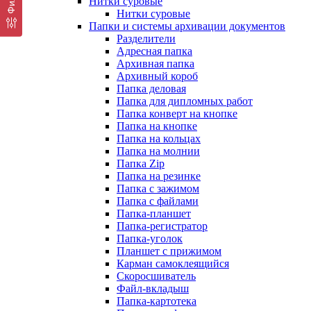
Нитки суровые
Нитки суровые
Папки и системы архивации документов
Разделители
Адресная папка
Архивная папка
Архивный короб
Папка деловая
Папка для дипломных работ
Папка конверт на кнопке
Папка на кнопке
Папка на кольцах
Папка на молнии
Папка Zip
Папка на резинке
Папка с зажимом
Папка с файлами
Папка-планшет
Папка-регистратор
Папка-уголок
Планшет с прижимом
Карман самоклеящийся
Скоросшиватель
Файл-вкладыш
Папка-картотека