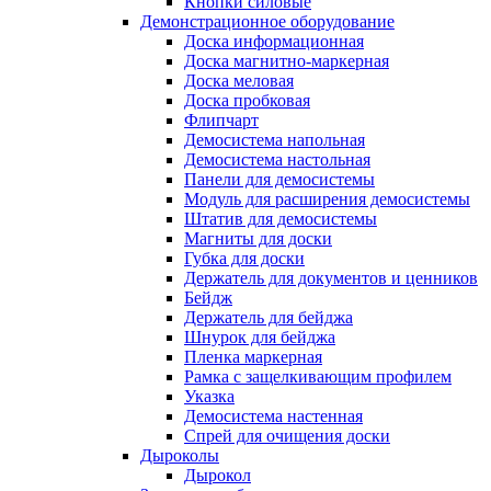
Кнопки силовые
Демонстрационное оборудование
Доска информационная
Доска магнитно-маркерная
Доска меловая
Доска пробковая
Флипчарт
Демосистема напольная
Демосистема настольная
Панели для демосистемы
Модуль для расширения демосистемы
Штатив для демосистемы
Магниты для доски
Губка для доски
Держатель для документов и ценников
Бейдж
Держатель для бейджа
Шнурок для бейджа
Пленка маркерная
Рамка с защелкивающим профилем
Указка
Демосистема настенная
Спрей для очищения доски
Дыроколы
Дырокол