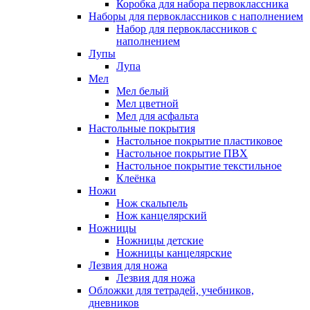
Коробка для набора первоклассника
Наборы для первоклассников с наполнением
Набор для первоклассников с
наполнением
Лупы
Лупа
Мел
Мел белый
Мел цветной
Мел для асфальта
Настольные покрытия
Настольное покрытие пластиковое
Настольное покрытие ПВХ
Настольное покрытие текстильное
Клеёнка
Ножи
Нож скальпель
Нож канцелярский
Ножницы
Ножницы детские
Ножницы канцелярские
Лезвия для ножа
Лезвия для ножа
Обложки для тетрадей, учебников,
дневников