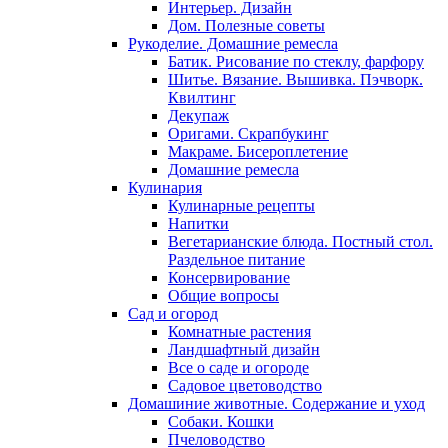
Интерьер. Дизайн
Дом. Полезные советы
Рукоделие. Домашние ремесла
Батик. Рисование по стеклу, фарфору
Шитье. Вязание. Вышивка. Пэчворк.
Квилтинг
Декупаж
Оригами. Скрапбукинг
Макраме. Бисероплетение
Домашние ремесла
Кулинария
Кулинарные рецепты
Напитки
Вегетарианские блюда. Постный стол.
Раздельное питание
Консервирование
Общие вопросы
Сад и огород
Комнатные растения
Ландшафтный дизайн
Все о саде и огороде
Садовое цветоводство
Домашиние животные. Содержание и уход
Собаки. Кошки
Пчеловодство