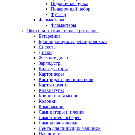
Подарочная ручка
Подарочный набор
Футляр
Фломастеры
Фломастеры
Офисная техника и электротовары
Батарейки
Брошюровщики,гребни,обложки
Дискеты
Диски
Жесткие диски
Заряд.устр.
Калькуляторы
Картридеры
Картриджи для принтеров
Карты памяти
Клавиатуры
Коврики для мыши
Колонки
Комп.мыши
Ламинаторы и пленка
Лампа энергосберег.
Лампы настольные
Лента для пишущих машинок
Наушники