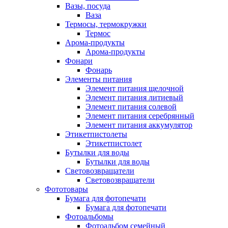
Вазы, посуда
Ваза
Термосы, термокружки
Термос
Арома-продукты
Арома-продукты
Фонари
Фонарь
Элементы питания
Элемент питания щелочной
Элемент питания литиевый
Элемент питания солевой
Элемент питания серебрянный
Элемент питания аккумулятор
Этикетпистолеты
Этикетпистолет
Бутылки для воды
Бутылки для воды
Световозвращатели
Световозвращатели
Фототовары
Бумага для фотопечати
Бумага для фотопечати
Фотоальбомы
Фотоальбом семейный