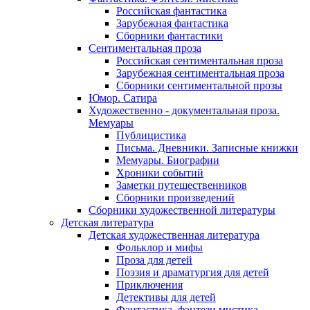
Российская фантастика
Зарубежная фантастика
Сборники фантастики
Сентиментальная проза
Российская сентиментальная проза
Зарубежная сентиментальная проза
Сборники сентиментальной прозы
Юмор. Сатира
Художественно - документальная проза.
Мемуары
Публицистика
Письма. Дневники. Записные книжки
Мемуары. Биографии
Хроники событий
Заметки путешественников
Сборники произведений
Сборники художественной литературы
Детская литература
Детская художественная литература
Фольклор и мифы
Проза для детей
Поэзия и драматургия для детей
Приключения
Детективы для детей
Фантастика, фэнтези мистика