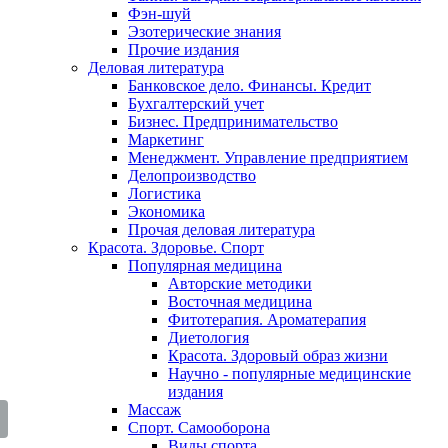
Фэн-шуй
Эзотерические знания
Прочие издания
Деловая литература
Банковское дело. Финансы. Кредит
Бухгалтерский учет
Бизнес. Предпринимательство
Маркетинг
Менеджмент. Управление предприятием
Делопроизводство
Логистика
Экономика
Прочая деловая литература
Красота. Здоровье. Спорт
Популярная медицина
Авторские методики
Восточная медицина
Фитотерапия. Ароматерапия
Диетология
Красота. Здоровый образ жизни
Научно - популярные медицинские
издания
Массаж
Спорт. Самооборона
Виды спорта