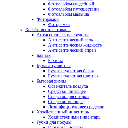
Фотоальбом свадебный
Фотоальбом путешествий
Фотоальбом малыша
Фоторамки
Фоторамка
Хозяйственные товары
Антисептические средства
Антисептический гель
Антисептическая жидкость
Антисептический спрей
Бахилы
Бахилы
Бумага туалетная
Бумага туалетная белая
Бумага туалетная цветная
Бытовая химия
Освежитель воздуха
Средство чистящее
Средство для стирки
Средство моющее
Дезинфицирующее средство
Хозяйственный инвентарь
Хозяйственный инвентарь
Губки для посуды
Губки для посуды