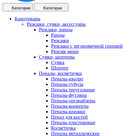
Категории
Категории
Канцтовары
Рюкзаки, сумки, аксессуары
Рюкзаки, ранцы
Ранцы
Рюкзаки
Рюкзаки с эргономичной спинкой
Рюкзак мини
Сумки, шопперы
Сумка
Шоппер
Пеналы, косметички
Пеналы-квадро
Пеналы-тубусы
Пеналы треугольные
Пеналы-футляры
Пеналы-органайзеры
Пеналы-конверты
Пеналы-книжки
Пенал для кистей
Пеналы пластиковые
Косметичка
Пеналы металлические