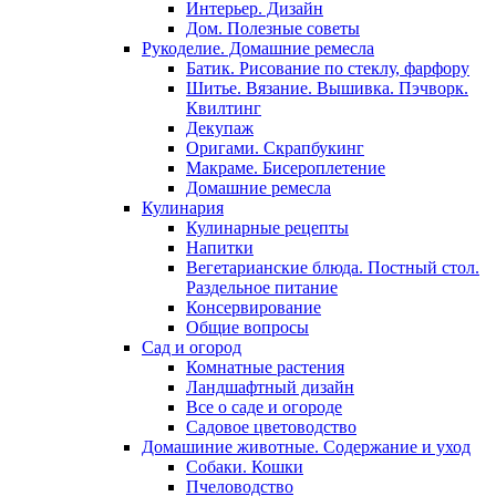
Интерьер. Дизайн
Дом. Полезные советы
Рукоделие. Домашние ремесла
Батик. Рисование по стеклу, фарфору
Шитье. Вязание. Вышивка. Пэчворк.
Квилтинг
Декупаж
Оригами. Скрапбукинг
Макраме. Бисероплетение
Домашние ремесла
Кулинария
Кулинарные рецепты
Напитки
Вегетарианские блюда. Постный стол.
Раздельное питание
Консервирование
Общие вопросы
Сад и огород
Комнатные растения
Ландшафтный дизайн
Все о саде и огороде
Садовое цветоводство
Домашиние животные. Содержание и уход
Собаки. Кошки
Пчеловодство