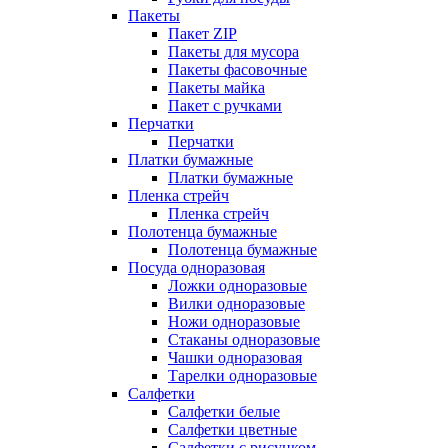
Пакеты
Пакет ZIP
Пакеты для мусора
Пакеты фасовочные
Пакеты майка
Пакет с ручками
Перчатки
Перчатки
Платки бумажные
Платки бумажные
Пленка стрейч
Пленка стрейч
Полотенца бумажные
Полотенца бумажные
Посуда одноразовая
Ложки одноразовые
Вилки одноразовые
Ножи одноразовые
Стаканы одноразовые
Чашки одноразовая
Тарелки одноразовые
Салфетки
Салфетки белые
Салфетки цветные
Салфетки с рисунком