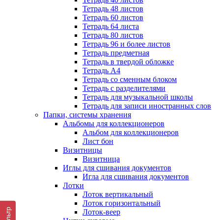
Тетрадь 48 листов
Тетрадь 60 листов
Тетрадь 64 листа
Тетрадь 80 листов
Тетрадь 96 и более листов
Тетрадь предметная
Тетрадь в твердой обложке
Тетрадь А4
Тетрадь со сменным блоком
Тетрадь с разделителями
Тетрадь для музыкальной школы
Тетрадь для записи иностранных слов
Папки, системы хранения
Альбомы для коллекционеров
Альбом для коллекционеров
Лист бон
Визитницы
Визитница
Иглы для сшивания документов
Игла для сшивания документов
Лотки
Лоток вертикальный
Лоток горизонтальный
Фильтр
Лоток-веер