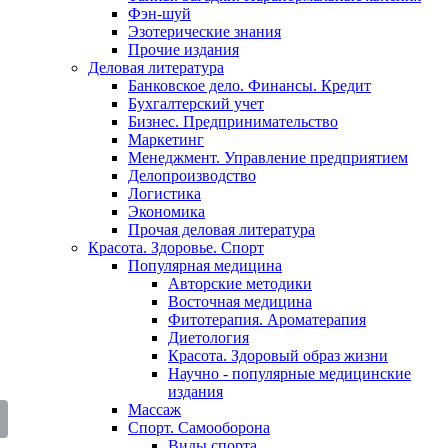
Фэн-шуй
Эзотерические знания
Прочие издания
Деловая литература
Банковское дело. Финансы. Кредит
Бухгалтерский учет
Бизнес. Предпринимательство
Маркетинг
Менеджмент. Управление предприятием
Делопроизводство
Логистика
Экономика
Прочая деловая литература
Красота. Здоровье. Спорт
Популярная медицина
Авторские методики
Восточная медицина
Фитотерапия. Ароматерапия
Диетология
Красота. Здоровый образ жизни
Научно - популярные медицинские
издания
Массаж
Спорт. Самооборона
Виды спорта