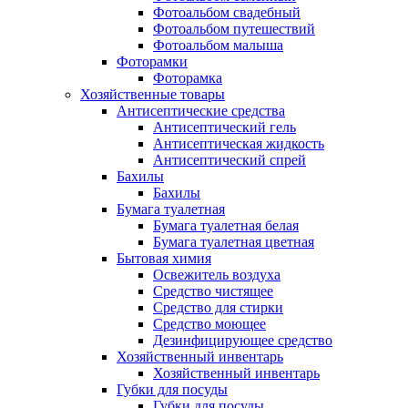
Фотоальбом свадебный
Фотоальбом путешествий
Фотоальбом малыша
Фоторамки
Фоторамка
Хозяйственные товары
Антисептические средства
Антисептический гель
Антисептическая жидкость
Антисептический спрей
Бахилы
Бахилы
Бумага туалетная
Бумага туалетная белая
Бумага туалетная цветная
Бытовая химия
Освежитель воздуха
Средство чистящее
Средство для стирки
Средство моющее
Дезинфицирующее средство
Хозяйственный инвентарь
Хозяйственный инвентарь
Губки для посуды
Губки для посуды