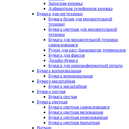
Записная книжка
Алфавитная телефонная книжка
Бумага для оргтехники
Бумага белая для множительной
техники
Бумага цветная для множительной
техники
Бумага для множительной техники
самоклеящаяся
Рулон для касс,банкоматов,терминалов
Бумага для факсов
Дизайн-бумага
Бумага для широкоформатной печати
Бумага копировальная
Бумага копировальная
Бумага масштабная
Бумага масштабная
Бумага писчая
Бумага писчая
Бумага цветная
Бумага цветная самоклеящаяся
Бумага цветная мелованная
Бумага цветная немелованная
Бумага цветная бархатная
Ватман