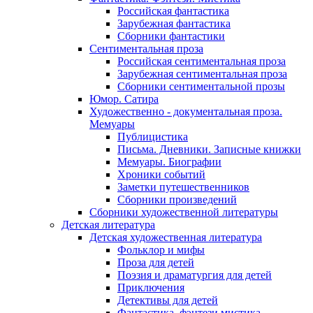
Российская фантастика
Зарубежная фантастика
Сборники фантастики
Сентиментальная проза
Российская сентиментальная проза
Зарубежная сентиментальная проза
Сборники сентиментальной прозы
Юмор. Сатира
Художественно - документальная проза.
Мемуары
Публицистика
Письма. Дневники. Записные книжки
Мемуары. Биографии
Хроники событий
Заметки путешественников
Сборники произведений
Сборники художественной литературы
Детская литература
Детская художественная литература
Фольклор и мифы
Проза для детей
Поэзия и драматургия для детей
Приключения
Детективы для детей
Фантастика, фэнтези мистика