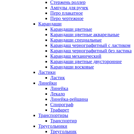
Стержень роллер
Ампулы для ручек
Перо плакатное
Перо чертежное
Карандаши
Карандаши цветные
Карандаши цветные акварельные
Карандаши специальные
Карандаш чернографитный с ластиком
Карандаш чернографитный без ластика
Карандаш механический
Карандаши цветные двусторонние
Карандаши восковые
Ластики
Ластик
Линейки
Линейка
Лекало
Линейка-рейшина
Спирограф
Трафарет
Транспортиры
Транспортир
Треугольники
Треугольник