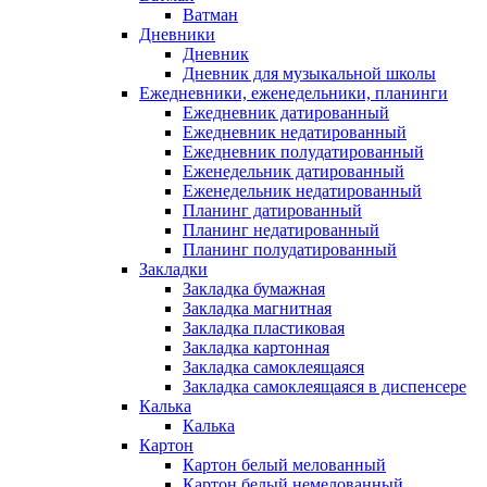
Ватман
Дневники
Дневник
Дневник для музыкальной школы
Ежедневники, еженедельники, планинги
Ежедневник датированный
Ежедневник недатированный
Ежедневник полудатированный
Еженедельник датированный
Еженедельник недатированный
Планинг датированный
Планинг недатированный
Планинг полудатированный
Закладки
Закладка бумажная
Закладка магнитная
Закладка пластиковая
Закладка картонная
Закладка самоклеящаяся
Закладка самоклеящаяся в диспенсере
Калька
Калька
Картон
Картон белый мелованный
Картон белый немелованный