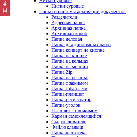
Нитки суровые
Нитки суровые
Папки и системы архивации документов
Разделители
Адресная папка
Архивная папка
Архивный короб
Папка деловая
Папка для дипломных работ
Папка конверт на кнопке
Папка на кнопке
Папка на кольцах
Папка на молнии
Папка Zip
Папка на резинке
Папка с зажимом
Папка с файлами
Папка-планшет
Папка-регистратор
Папка-уголок
Планшет с прижимом
Карман самоклеящийся
Скоросшиватель
Файл-вкладыш
Папка-картотека