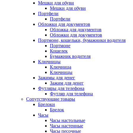
Мешки для обуви
Мешки для обуви
Портфели
Портфели
Обложки для документов
Обложка для документов
Обложки для документов
Портмоне, кошельки, бумажники водителя
Портмоне
Кошелек
Бумажник водителя
Ключницы
Ключница
Ключницы
Зажимы для денег
Зажим для денег
Футляры для телефона
Футляр для телефона
Сопутствующие товары
Брелоки
Брелок
Часы
Часы настольные
Часы настенные
Часы песочные