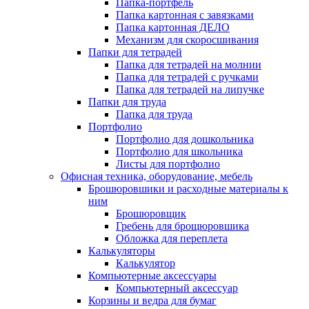
Папка-портфель
Папка картонная с завязками
Папка картонная ДЕЛО
Механизм для скоросшивания
Папки для тетрадей
Папка для тетрадей на молнии
Папка для тетрадей с ручками
Папка для тетрадей на липучке
Папки для труда
Папка для труда
Портфолио
Портфолио для дошкольника
Портфолио для школьника
Листы для портфолио
Офисная техника, оборудование, мебель
Брошюровшики и расходные материалы к
ним
Брошюровщик
Гребень для брощюровшика
Обложка для переплета
Калькуляторы
Калькулятор
Компьютерные аксессуары
Компьютерный аксессуар
Корзины и ведра для бумаг