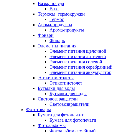
Вазы, посуда
Ваза
Термосы, термокружки
Термос
Арома-продукты
Арома-продукты
Фонари
Фонарь
Элементы питания
Элемент питания щелочной
Элемент питания литиевый
Элемент питания солевой
Элемент питания серебрянный
Элемент питания аккумулятор
Этикетпистолеты
Этикетпистолет
Бутылки для воды
Бутылки для воды
Световозвращатели
Световозвращатели
Фототовары
Бумага для фотопечати
Бумага для фотопечати
Фотоальбомы
Фотоальбом семейный