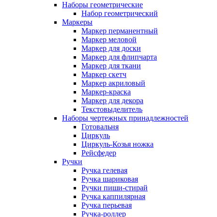
Наборы геометрические
Набор геометрический
Маркеры
Маркер перманентный
Маркер меловой
Маркер для доски
Маркер для флипчарта
Маркер для ткани
Маркер скетч
Маркер акриловый
Маркер-краска
Маркер для декора
Текстовыделитель
Наборы чертежных принадлежностей
Готовальня
Циркуль
Циркуль-Козья ножка
Рейсфедер
Ручки
Ручка гелевая
Ручка шариковая
Ручки пиши-стирай
Ручка каппилярная
Ручка перьевая
Ручка-роллер