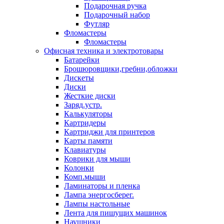
Подарочная ручка
Подарочный набор
Футляр
Фломастеры
Фломастеры
Офисная техника и электротовары
Батарейки
Брошюровщики,гребни,обложки
Дискеты
Диски
Жесткие диски
Заряд.устр.
Калькуляторы
Картридеры
Картриджи для принтеров
Карты памяти
Клавиатуры
Коврики для мыши
Колонки
Комп.мыши
Ламинаторы и пленка
Лампа энергосберег.
Лампы настольные
Лента для пишущих машинок
Наушники