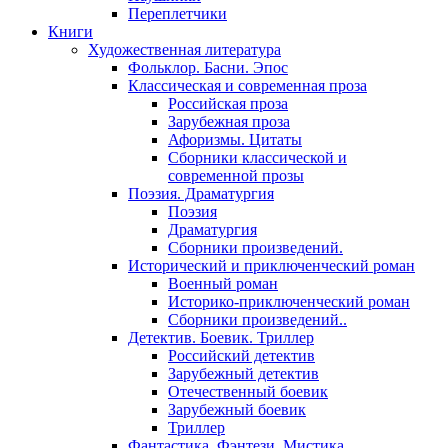
Переплетчики
Книги
Художественная литература
Фольклор. Басни. Эпос
Классическая и современная проза
Российская проза
Зарубежная проза
Афоризмы. Цитаты
Сборники классической и
современной прозы
Поэзия. Драматургия
Поэзия
Драматургия
Сборники произведений.
Исторический и приключенческий роман
Военный роман
Историко-приключенческий роман
Сборники произведений..
Детектив. Боевик. Триллер
Российский детектив
Зарубежный детектив
Отечественный боевик
Зарубежный боевик
Триллер
Фантастика. Фэнтези. Мистика