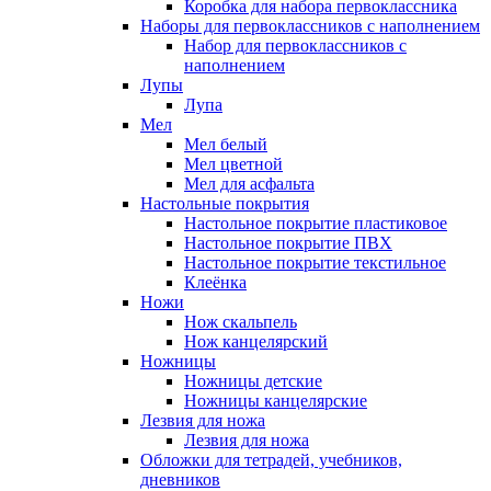
Коробка для набора первоклассника
Наборы для первоклассников с наполнением
Набор для первоклассников с
наполнением
Лупы
Лупа
Мел
Мел белый
Мел цветной
Мел для асфальта
Настольные покрытия
Настольное покрытие пластиковое
Настольное покрытие ПВХ
Настольное покрытие текстильное
Клеёнка
Ножи
Нож скальпель
Нож канцелярский
Ножницы
Ножницы детские
Ножницы канцелярские
Лезвия для ножа
Лезвия для ножа
Обложки для тетрадей, учебников,
дневников