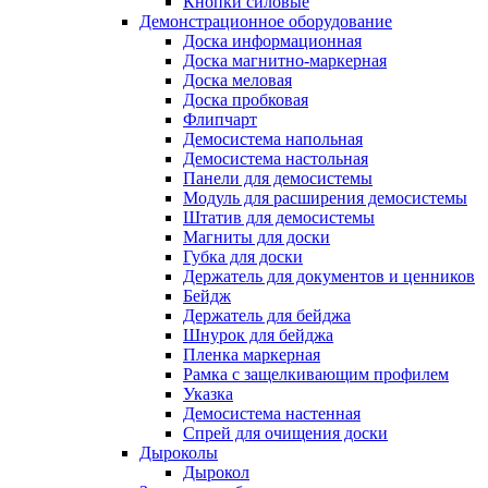
Кнопки силовые
Демонстрационное оборудование
Доска информационная
Доска магнитно-маркерная
Доска меловая
Доска пробковая
Флипчарт
Демосистема напольная
Демосистема настольная
Панели для демосистемы
Модуль для расширения демосистемы
Штатив для демосистемы
Магниты для доски
Губка для доски
Держатель для документов и ценников
Бейдж
Держатель для бейджа
Шнурок для бейджа
Пленка маркерная
Рамка с защелкивающим профилем
Указка
Демосистема настенная
Спрей для очищения доски
Дыроколы
Дырокол