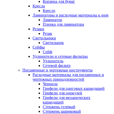
Корзина для бумаг
Кресла
Кресло
Ламинаторы и расходные материалы к ним
Ламинатор
Пленка для ламинатора
Резаки
Резак
Светильники
Светильник
Сейфы
Сейф
Удлинители и сетевые фильтры
Удлинитель
Сетевой фильтр
Письменные и чертежные инструменты
Расходные материалы для письменных и
чертежных принадлежностей
Чернила
Грифели для цанговых карандашей
Грифели для циркулей
Грифели для механических
карандашей
Стержень гелевый
Стержень шариковый