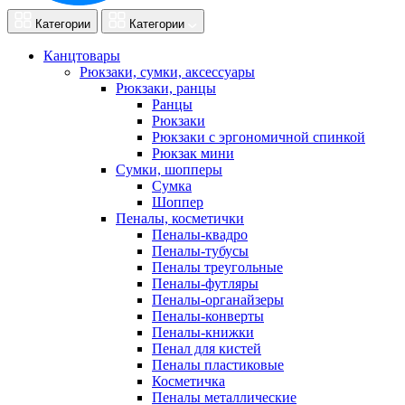
Категории
Категории
Канцтовары
Рюкзаки, сумки, аксессуары
Рюкзаки, ранцы
Ранцы
Рюкзаки
Рюкзаки с эргономичной спинкой
Рюкзак мини
Сумки, шопперы
Сумка
Шоппер
Пеналы, косметички
Пеналы-квадро
Пеналы-тубусы
Пеналы треугольные
Пеналы-футляры
Пеналы-органайзеры
Пеналы-конверты
Пеналы-книжки
Пенал для кистей
Пеналы пластиковые
Косметичка
Пеналы металлические