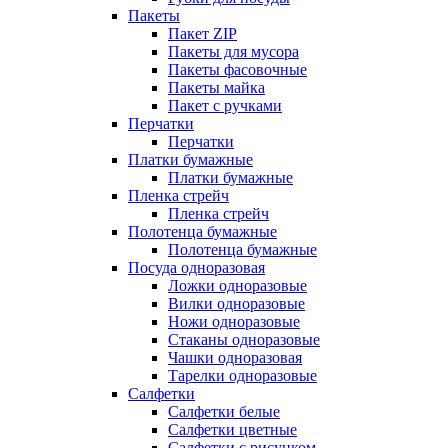
Пакеты
Пакет ZIP
Пакеты для мусора
Пакеты фасовочные
Пакеты майка
Пакет с ручками
Перчатки
Перчатки
Платки бумажные
Платки бумажные
Пленка стрейч
Пленка стрейч
Полотенца бумажные
Полотенца бумажные
Посуда одноразовая
Ложки одноразовые
Вилки одноразовые
Ножи одноразовые
Стаканы одноразовые
Чашки одноразовая
Тарелки одноразовые
Салфетки
Салфетки белые
Салфетки цветные
Салфетки с рисунком