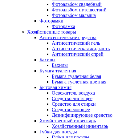
Фотоальбом свадебный
Фотоальбом путешествий
Фотоальбом малыша
Фоторамки
Фоторамка
Хозяйственные товары
Антисептические средства
Антисептический гель
Антисептическая жидкость
Антисептический спрей
Бахилы
Бахилы
Бумага туалетная
Бумага туалетная белая
Бумага туалетная цветная
Бытовая химия
Освежитель воздуха
Средство чистящее
Средство для стирки
Средство моющее
Дезинфицирующее средство
Хозяйственный инвентарь
Хозяйственный инвентарь
Губки для посуды
Губки для посуды