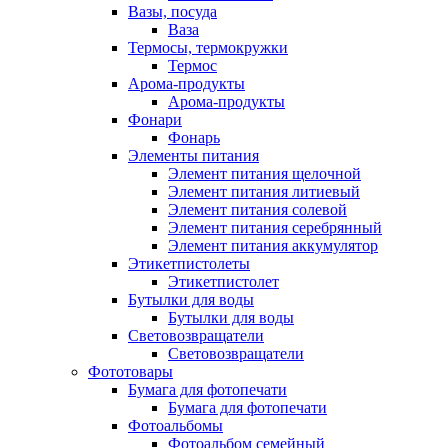
Вазы, посуда
Ваза
Термосы, термокружки
Термос
Арома-продукты
Арома-продукты
Фонари
Фонарь
Элементы питания
Элемент питания щелочной
Элемент питания литиевый
Элемент питания солевой
Элемент питания серебрянный
Элемент питания аккумулятор
Этикетпистолеты
Этикетпистолет
Бутылки для воды
Бутылки для воды
Световозвращатели
Световозвращатели
Фототовары
Бумага для фотопечати
Бумага для фотопечати
Фотоальбомы
Фотоальбом семейный