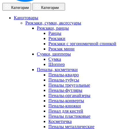
Категории
Категории
Канцтовары
Рюкзаки, сумки, аксессуары
Рюкзаки, ранцы
Ранцы
Рюкзаки
Рюкзаки с эргономичной спинкой
Рюкзак мини
Сумки, шопперы
Сумка
Шоппер
Пеналы, косметички
Пеналы-квадро
Пеналы-тубусы
Пеналы треугольные
Пеналы-футляры
Пеналы-органайзеры
Пеналы-конверты
Пеналы-книжки
Пенал для кистей
Пеналы пластиковые
Косметичка
Пеналы металлические