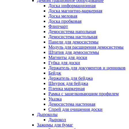
Демонстрационное оборудование
Доска информационная
Доска магнитно-маркерная
Доска меловая
Доска пробковая
Флипчарт
Демосистема напольная
Демосистема настольная
Панели для демосистемы
Модуль для расширения демосистемы
Штатив для демосистемы
Магниты для доски
Губка для доски
Держатель для документов и ценников
Бейдж
Держатель для бейджа
Шнурок для бейджа
Пленка маркерная
Рамка с защелкивающим профилем
Указка
Демосистема настенная
Спрей для очищения доски
Дыроколы
Дырокол
Зажимы для бумаг