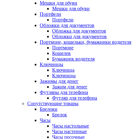
Мешки для обуви
Мешки для обуви
Портфели
Портфели
Обложки для документов
Обложка для документов
Обложки для документов
Портмоне, кошельки, бумажники водителя
Портмоне
Кошелек
Бумажник водителя
Ключницы
Ключница
Ключницы
Зажимы для денег
Зажим для денег
Футляры для телефона
Футляр для телефона
Сопутствующие товары
Брелоки
Брелок
Часы
Часы настольные
Часы настенные
Часы песочные