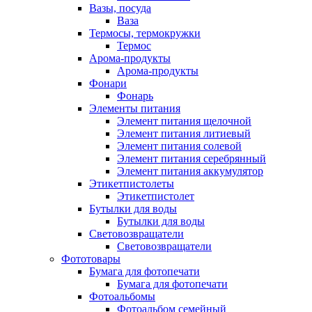
Вазы, посуда
Ваза
Термосы, термокружки
Термос
Арома-продукты
Арома-продукты
Фонари
Фонарь
Элементы питания
Элемент питания щелочной
Элемент питания литиевый
Элемент питания солевой
Элемент питания серебрянный
Элемент питания аккумулятор
Этикетпистолеты
Этикетпистолет
Бутылки для воды
Бутылки для воды
Световозвращатели
Световозвращатели
Фототовары
Бумага для фотопечати
Бумага для фотопечати
Фотоальбомы
Фотоальбом семейный