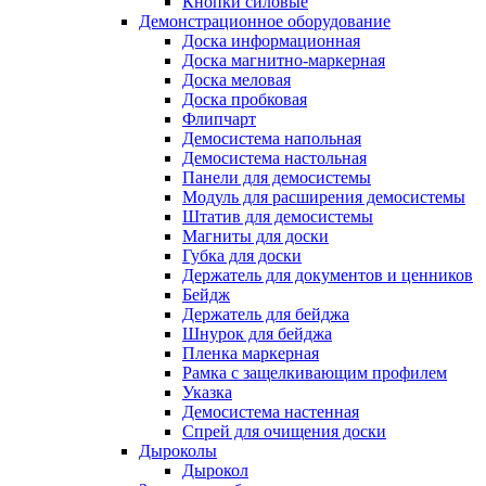
Кнопки силовые
Демонстрационное оборудование
Доска информационная
Доска магнитно-маркерная
Доска меловая
Доска пробковая
Флипчарт
Демосистема напольная
Демосистема настольная
Панели для демосистемы
Модуль для расширения демосистемы
Штатив для демосистемы
Магниты для доски
Губка для доски
Держатель для документов и ценников
Бейдж
Держатель для бейджа
Шнурок для бейджа
Пленка маркерная
Рамка с защелкивающим профилем
Указка
Демосистема настенная
Спрей для очищения доски
Дыроколы
Дырокол