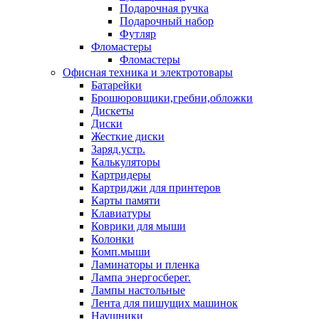
Подарочная ручка
Подарочный набор
Футляр
Фломастеры
Фломастеры
Офисная техника и электротовары
Батарейки
Брошюровщики,гребни,обложки
Дискеты
Диски
Жесткие диски
Заряд.устр.
Калькуляторы
Картридеры
Картриджи для принтеров
Карты памяти
Клавиатуры
Коврики для мыши
Колонки
Комп.мыши
Ламинаторы и пленка
Лампа энергосберег.
Лампы настольные
Лента для пишущих машинок
Наушники