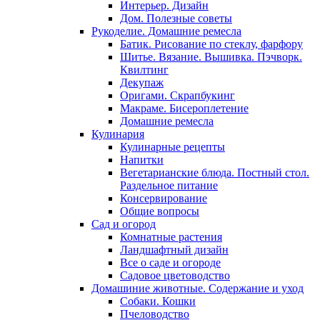
Интерьер. Дизайн
Дом. Полезные советы
Рукоделие. Домашние ремесла
Батик. Рисование по стеклу, фарфору
Шитье. Вязание. Вышивка. Пэчворк.
Квилтинг
Декупаж
Оригами. Скрапбукинг
Макраме. Бисероплетение
Домашние ремесла
Кулинария
Кулинарные рецепты
Напитки
Вегетарианские блюда. Постный стол.
Раздельное питание
Консервирование
Общие вопросы
Сад и огород
Комнатные растения
Ландшафтный дизайн
Все о саде и огороде
Садовое цветоводство
Домашиние животные. Содержание и уход
Собаки. Кошки
Пчеловодство