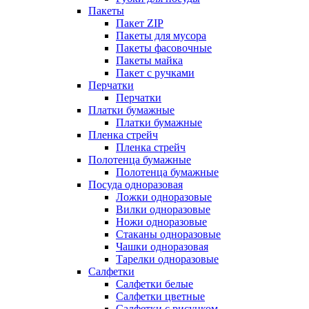
Пакеты
Пакет ZIP
Пакеты для мусора
Пакеты фасовочные
Пакеты майка
Пакет с ручками
Перчатки
Перчатки
Платки бумажные
Платки бумажные
Пленка стрейч
Пленка стрейч
Полотенца бумажные
Полотенца бумажные
Посуда одноразовая
Ложки одноразовые
Вилки одноразовые
Ножи одноразовые
Стаканы одноразовые
Чашки одноразовая
Тарелки одноразовые
Салфетки
Салфетки белые
Салфетки цветные
Салфетки с рисунком