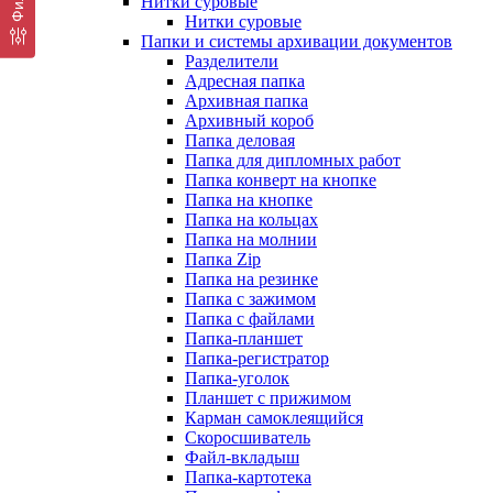
Нитки суровые
Нитки суровые
Папки и системы архивации документов
Разделители
Адресная папка
Архивная папка
Архивный короб
Папка деловая
Папка для дипломных работ
Папка конверт на кнопке
Папка на кнопке
Папка на кольцах
Папка на молнии
Папка Zip
Папка на резинке
Папка с зажимом
Папка с файлами
Папка-планшет
Папка-регистратор
Папка-уголок
Планшет с прижимом
Карман самоклеящийся
Скоросшиватель
Файл-вкладыш
Папка-картотека