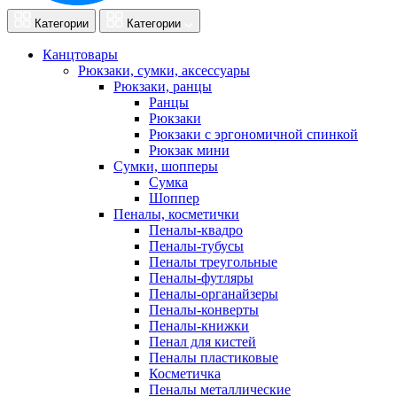
Категории
Категории
Канцтовары
Рюкзаки, сумки, аксессуары
Рюкзаки, ранцы
Ранцы
Рюкзаки
Рюкзаки с эргономичной спинкой
Рюкзак мини
Сумки, шопперы
Сумка
Шоппер
Пеналы, косметички
Пеналы-квадро
Пеналы-тубусы
Пеналы треугольные
Пеналы-футляры
Пеналы-органайзеры
Пеналы-конверты
Пеналы-книжки
Пенал для кистей
Пеналы пластиковые
Косметичка
Пеналы металлические