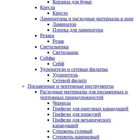
Корзина для бумаг
Кресла
Кресло
Ламинаторы и расходные материалы к ним
Ламинатор
Пленка для ламинатора
Резаки
Резак
Светильники
Светильник
Сейфы
Сейф
Удлинители и сетевые фильтры
Удлинитель
Сетевой фильтр
Письменные и чертежные инструменты
Расходные материалы для письменных и
чертежных принадлежностей
Чернила
Грифели для цанговых карандашей
Грифели для циркулей
Грифели для механических
карандашей
Стержень гелевый
Стержень шариковый