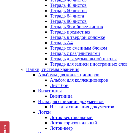
Тетрадь 48 листов
Тетрадь 60 листов
Тетрадь 64 листа
Тетрадь 80 листов
Тетрадь 96 и более листов
Тетрадь предметная
Тетрадь в твердой обложке
Тетрадь А4
Тетрадь со сменным блоком
Тетрадь с разделителями
Тетрадь для музыкальной школы
Тетрадь для записи иностранных слов
Папки, системы хранения
Альбомы для коллекционеров
Альбом для коллекционеров
Лист бон
Визитницы
Визитница
Иглы для сшивания документов
Игла для сшивания документов
Лотки
Лоток вертикальный
Лоток горизонтальный
Фильтр
Лоток-веер