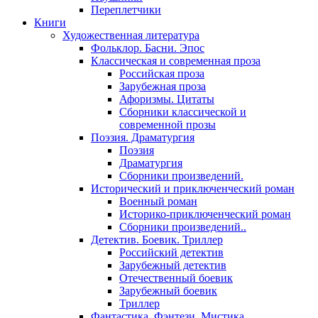
Переплетчики
Книги
Художественная литература
Фольклор. Басни. Эпос
Классическая и современная проза
Российская проза
Зарубежная проза
Афоризмы. Цитаты
Сборники классической и
современной прозы
Поэзия. Драматургия
Поэзия
Драматургия
Сборники произведений.
Исторический и приключенческий роман
Военный роман
Историко-приключенческий роман
Сборники произведений..
Детектив. Боевик. Триллер
Российский детектив
Зарубежный детектив
Отечественный боевик
Зарубежный боевик
Триллер
Фантастика. Фэнтези. Мистика