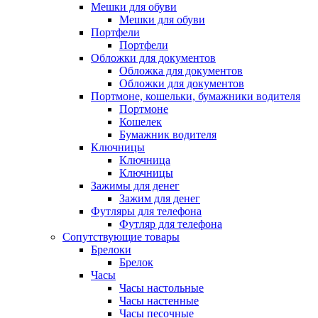
Мешки для обуви
Мешки для обуви
Портфели
Портфели
Обложки для документов
Обложка для документов
Обложки для документов
Портмоне, кошельки, бумажники водителя
Портмоне
Кошелек
Бумажник водителя
Ключницы
Ключница
Ключницы
Зажимы для денег
Зажим для денег
Футляры для телефона
Футляр для телефона
Сопутствующие товары
Брелоки
Брелок
Часы
Часы настольные
Часы настенные
Часы песочные