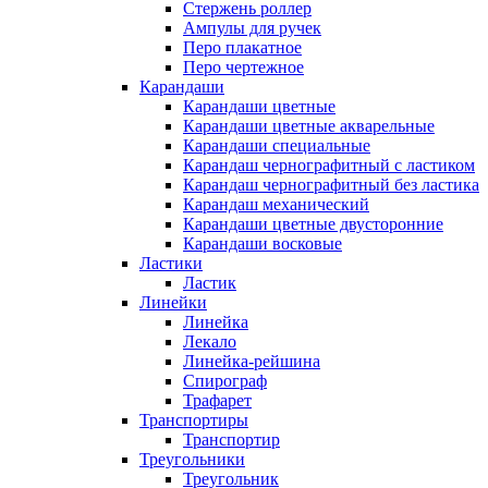
Стержень роллер
Ампулы для ручек
Перо плакатное
Перо чертежное
Карандаши
Карандаши цветные
Карандаши цветные акварельные
Карандаши специальные
Карандаш чернографитный с ластиком
Карандаш чернографитный без ластика
Карандаш механический
Карандаши цветные двусторонние
Карандаши восковые
Ластики
Ластик
Линейки
Линейка
Лекало
Линейка-рейшина
Спирограф
Трафарет
Транспортиры
Транспортир
Треугольники
Треугольник