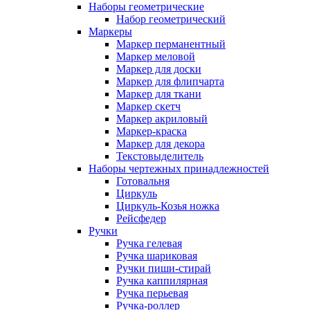
Наборы геометрические
Набор геометрический
Маркеры
Маркер перманентный
Маркер меловой
Маркер для доски
Маркер для флипчарта
Маркер для ткани
Маркер скетч
Маркер акриловый
Маркер-краска
Маркер для декора
Текстовыделитель
Наборы чертежных принадлежностей
Готовальня
Циркуль
Циркуль-Козья ножка
Рейсфедер
Ручки
Ручка гелевая
Ручка шариковая
Ручки пиши-стирай
Ручка каппилярная
Ручка перьевая
Ручка-роллер