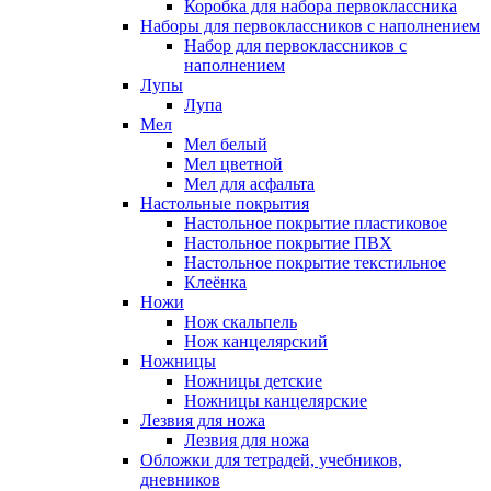
Коробка для набора первоклассника
Наборы для первоклассников с наполнением
Набор для первоклассников с
наполнением
Лупы
Лупа
Мел
Мел белый
Мел цветной
Мел для асфальта
Настольные покрытия
Настольное покрытие пластиковое
Настольное покрытие ПВХ
Настольное покрытие текстильное
Клеёнка
Ножи
Нож скальпель
Нож канцелярский
Ножницы
Ножницы детские
Ножницы канцелярские
Лезвия для ножа
Лезвия для ножа
Обложки для тетрадей, учебников,
дневников