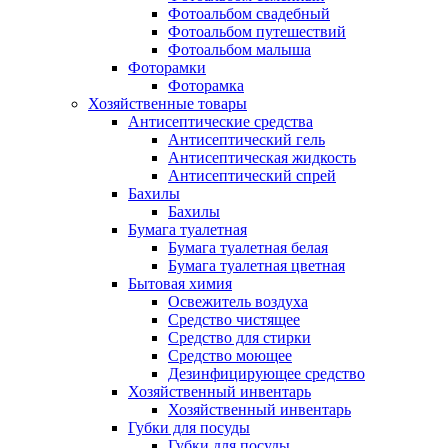
Фотоальбом свадебный
Фотоальбом путешествий
Фотоальбом малыша
Фоторамки
Фоторамка
Хозяйственные товары
Антисептические средства
Антисептический гель
Антисептическая жидкость
Антисептический спрей
Бахилы
Бахилы
Бумага туалетная
Бумага туалетная белая
Бумага туалетная цветная
Бытовая химия
Освежитель воздуха
Средство чистящее
Средство для стирки
Средство моющее
Дезинфицирующее средство
Хозяйственный инвентарь
Хозяйственный инвентарь
Губки для посуды
Губки для посуды