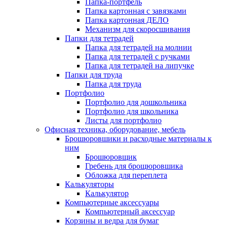
Папка-портфель
Папка картонная с завязками
Папка картонная ДЕЛО
Механизм для скоросшивания
Папки для тетрадей
Папка для тетрадей на молнии
Папка для тетрадей с ручками
Папка для тетрадей на липучке
Папки для труда
Папка для труда
Портфолио
Портфолио для дошкольника
Портфолио для школьника
Листы для портфолио
Офисная техника, оборудование, мебель
Брошюровшики и расходные материалы к
ним
Брошюровщик
Гребень для брощюровшика
Обложка для переплета
Калькуляторы
Калькулятор
Компьютерные аксессуары
Компьютерный аксессуар
Корзины и ведра для бумаг