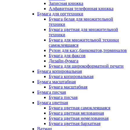
Записная книжка
Алфавитная телефонная книжка
Бумага для оргтехники
Бумага белая для множительной
техники
Бумага цветная для множительной
техники
Бумага для множительной техники
самоклеящаяся
Рулон для касс,банкоматов,терминалов
Бумага для факсов
Дизайн-бумага
Бумага для широкоформатной печати
Бумага копировальная
Бумага копировальная
Бумага масштабная
Бумага масштабная
Бумага писчая
Бумага писчая
Бумага цветная
Бумага цветная самоклеящаяся
Бумага цветная мелованная
Бумага цветная немелованная
Бумага цветная бархатная
Ватман