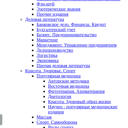
Фэн-шуй
Эзотерические знания
Прочие издания
Деловая литература
Банковское дело. Финансы. Кредит
Бухгалтерский учет
Бизнес. Предпринимательство
Маркетинг
Менеджмент. Управление предприятием
Делопроизводство
Логистика
Экономика
Прочая деловая литература
Красота. Здоровье. Спорт
Популярная медицина
Авторские методики
Восточная медицина
Фитотерапия. Ароматерапия
Диетология
Красота. Здоровый образ жизни
Научно - популярные медицинские
издания
Массаж
Спорт. Самооборона
Виды спорта