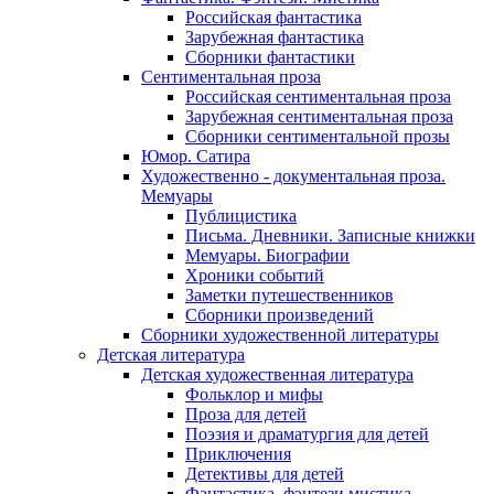
Российская фантастика
Зарубежная фантастика
Сборники фантастики
Сентиментальная проза
Российская сентиментальная проза
Зарубежная сентиментальная проза
Сборники сентиментальной прозы
Юмор. Сатира
Художественно - документальная проза.
Мемуары
Публицистика
Письма. Дневники. Записные книжки
Мемуары. Биографии
Хроники событий
Заметки путешественников
Сборники произведений
Сборники художественной литературы
Детская литература
Детская художественная литература
Фольклор и мифы
Проза для детей
Поэзия и драматургия для детей
Приключения
Детективы для детей
Фантастика, фэнтези мистика