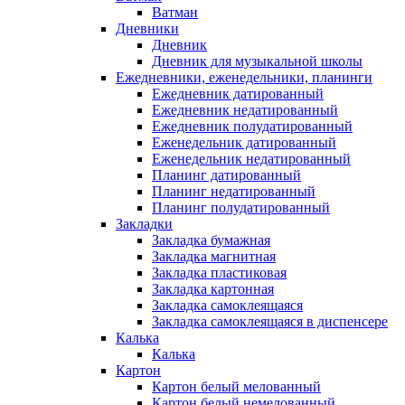
Ватман
Дневники
Дневник
Дневник для музыкальной школы
Ежедневники, еженедельники, планинги
Ежедневник датированный
Ежедневник недатированный
Ежедневник полудатированный
Еженедельник датированный
Еженедельник недатированный
Планинг датированный
Планинг недатированный
Планинг полудатированный
Закладки
Закладка бумажная
Закладка магнитная
Закладка пластиковая
Закладка картонная
Закладка самоклеящаяся
Закладка самоклеящаяся в диспенсере
Калька
Калька
Картон
Картон белый мелованный
Картон белый немелованный