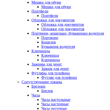
Мешки для обуви
Мешки для обуви
Портфели
Портфели
Обложки для документов
Обложка для документов
Обложки для документов
Портмоне, кошельки, бумажники водителя
Портмоне
Кошелек
Бумажник водителя
Ключницы
Ключница
Ключницы
Зажимы для денег
Зажим для денег
Футляры для телефона
Футляр для телефона
Сопутствующие товары
Брелоки
Брелок
Часы
Часы настольные
Часы настенные
Часы песочные