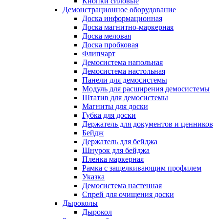
Кнопки силовые
Демонстрационное оборудование
Доска информационная
Доска магнитно-маркерная
Доска меловая
Доска пробковая
Флипчарт
Демосистема напольная
Демосистема настольная
Панели для демосистемы
Модуль для расширения демосистемы
Штатив для демосистемы
Магниты для доски
Губка для доски
Держатель для документов и ценников
Бейдж
Держатель для бейджа
Шнурок для бейджа
Пленка маркерная
Рамка с защелкивающим профилем
Указка
Демосистема настенная
Спрей для очищения доски
Дыроколы
Дырокол