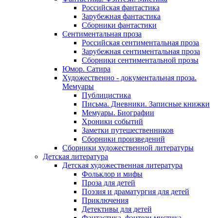
Российская фантастика
Зарубежная фантастика
Сборники фантастики
Сентиментальная проза
Российская сентиментальная проза
Зарубежная сентиментальная проза
Сборники сентиментальной прозы
Юмор. Сатира
Художественно - документальная проза.
Мемуары
Публицистика
Письма. Дневники. Записные книжки
Мемуары. Биографии
Хроники событий
Заметки путешественников
Сборники произведений
Сборники художественной литературы
Детская литература
Детская художественная литература
Фольклор и мифы
Проза для детей
Поэзия и драматургия для детей
Приключения
Детективы для детей
Фантастика, фэнтези мистика