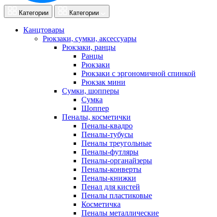
Категории
Категории
Канцтовары
Рюкзаки, сумки, аксессуары
Рюкзаки, ранцы
Ранцы
Рюкзаки
Рюкзаки с эргономичной спинкой
Рюкзак мини
Сумки, шопперы
Сумка
Шоппер
Пеналы, косметички
Пеналы-квадро
Пеналы-тубусы
Пеналы треугольные
Пеналы-футляры
Пеналы-органайзеры
Пеналы-конверты
Пеналы-книжки
Пенал для кистей
Пеналы пластиковые
Косметичка
Пеналы металлические