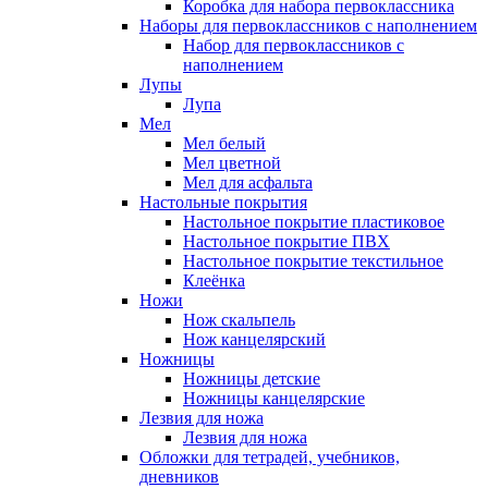
Коробка для набора первоклассника
Наборы для первоклассников с наполнением
Набор для первоклассников с
наполнением
Лупы
Лупа
Мел
Мел белый
Мел цветной
Мел для асфальта
Настольные покрытия
Настольное покрытие пластиковое
Настольное покрытие ПВХ
Настольное покрытие текстильное
Клеёнка
Ножи
Нож скальпель
Нож канцелярский
Ножницы
Ножницы детские
Ножницы канцелярские
Лезвия для ножа
Лезвия для ножа
Обложки для тетрадей, учебников,
дневников