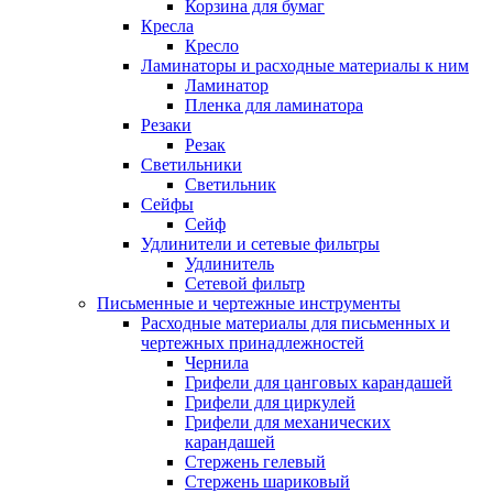
Корзина для бумаг
Кресла
Кресло
Ламинаторы и расходные материалы к ним
Ламинатор
Пленка для ламинатора
Резаки
Резак
Светильники
Светильник
Сейфы
Сейф
Удлинители и сетевые фильтры
Удлинитель
Сетевой фильтр
Письменные и чертежные инструменты
Расходные материалы для письменных и
чертежных принадлежностей
Чернила
Грифели для цанговых карандашей
Грифели для циркулей
Грифели для механических
карандашей
Стержень гелевый
Стержень шариковый