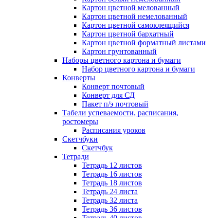
Картон цветной мелованный
Картон цветной немелованный
Картон цветной самоклеящийся
Картон цветной бархатный
Картон цветной форматный листами
Картон грунтованный
Наборы цветного картона и бумаги
Набор цветного картона и бумаги
Конверты
Конверт почтовый
Конверт для СД
Пакет п/э почтовый
Табели успеваемости, расписания,
ростомеры
Расписания уроков
Скетчбуки
Скетчбук
Тетради
Тетрадь 12 листов
Тетрадь 16 листов
Тетрадь 18 листов
Тетрадь 24 листа
Тетрадь 32 листа
Тетрадь 36 листов
Тетрадь 40 листов