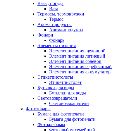
Вазы, посуда
Ваза
Термосы, термокружки
Термос
Арома-продукты
Арома-продукты
Фонари
Фонарь
Элементы питания
Элемент питания щелочной
Элемент питания литиевый
Элемент питания солевой
Элемент питания серебрянный
Элемент питания аккумулятор
Этикетпистолеты
Этикетпистолет
Бутылки для воды
Бутылки для воды
Световозвращатели
Световозвращатели
Фототовары
Бумага для фотопечати
Бумага для фотопечати
Фотоальбомы
Фотоальбом семейный