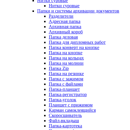
Нитки суровые
Нитки суровые
Папки и системы архивации документов
Разделители
Адресная папка
Архивная папка
Архивный короб
Папка деловая
Папка для дипломных работ
Папка конверт на кнопке
Папка на кнопке
Папка на кольцах
Папка на молнии
Папка Zip
Папка на резинке
Папка с зажимом
Папка с файлами
Папка-планшет
Папка-регистратор
Папка-уголок
Планшет с прижимом
Карман самоклеящийся
Скоросшиватель
Файл-вкладыш
Папка-картотека