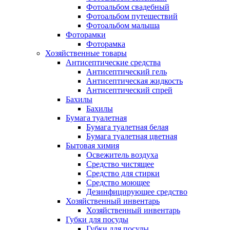
Фотоальбом свадебный
Фотоальбом путешествий
Фотоальбом малыша
Фоторамки
Фоторамка
Хозяйственные товары
Антисептические средства
Антисептический гель
Антисептическая жидкость
Антисептический спрей
Бахилы
Бахилы
Бумага туалетная
Бумага туалетная белая
Бумага туалетная цветная
Бытовая химия
Освежитель воздуха
Средство чистящее
Средство для стирки
Средство моющее
Дезинфицирующее средство
Хозяйственный инвентарь
Хозяйственный инвентарь
Губки для посуды
Губки для посуды