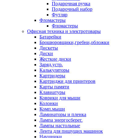
Подарочная ручка
Подарочный набор
Футляр
Фломастеры
Фломастеры
Офисная техника и электротовары
Батарейки
Брошюровщики,гребни,обложки
Дискеты
Диски
Жесткие диски
Заряд.устр.
Калькуляторы
Картридеры
Картриджи для принтеров
Карты памяти
Клавиатуры
Коврики для мыши
Колонки
Комп.мыши
Ламинаторы и пленка
Лампа энергосберег.
Лампы настольные
Лента для пишущих машинок
Наушники