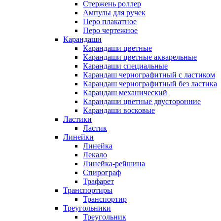
Стержень роллер
Ампулы для ручек
Перо плакатное
Перо чертежное
Карандаши
Карандаши цветные
Карандаши цветные акварельные
Карандаши специальные
Карандаш чернографитный с ластиком
Карандаш чернографитный без ластика
Карандаш механический
Карандаши цветные двусторонние
Карандаши восковые
Ластики
Ластик
Линейки
Линейка
Лекало
Линейка-рейшина
Спирограф
Трафарет
Транспортиры
Транспортир
Треугольники
Треугольник