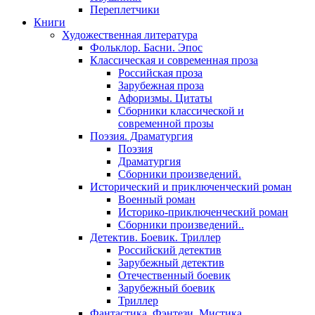
Переплетчики
Книги
Художественная литература
Фольклор. Басни. Эпос
Классическая и современная проза
Российская проза
Зарубежная проза
Афоризмы. Цитаты
Сборники классической и
современной прозы
Поэзия. Драматургия
Поэзия
Драматургия
Сборники произведений.
Исторический и приключенческий роман
Военный роман
Историко-приключенческий роман
Сборники произведений..
Детектив. Боевик. Триллер
Российский детектив
Зарубежный детектив
Отечественный боевик
Зарубежный боевик
Триллер
Фантастика. Фэнтези. Мистика