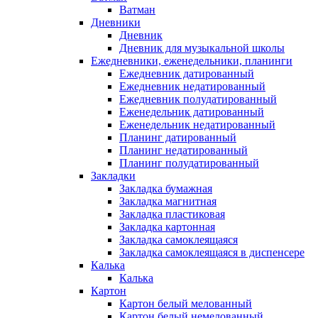
Ватман
Дневники
Дневник
Дневник для музыкальной школы
Ежедневники, еженедельники, планинги
Ежедневник датированный
Ежедневник недатированный
Ежедневник полудатированный
Еженедельник датированный
Еженедельник недатированный
Планинг датированный
Планинг недатированный
Планинг полудатированный
Закладки
Закладка бумажная
Закладка магнитная
Закладка пластиковая
Закладка картонная
Закладка самоклеящаяся
Закладка самоклеящаяся в диспенсере
Калька
Калька
Картон
Картон белый мелованный
Картон белый немелованный