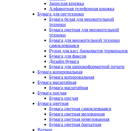
Записная книжка
Алфавитная телефонная книжка
Бумага для оргтехники
Бумага белая для множительной
техники
Бумага цветная для множительной
техники
Бумага для множительной техники
самоклеящаяся
Рулон для касс,банкоматов,терминалов
Бумага для факсов
Дизайн-бумага
Бумага для широкоформатной печати
Бумага копировальная
Бумага копировальная
Бумага масштабная
Бумага масштабная
Бумага писчая
Бумага писчая
Бумага цветная
Бумага цветная самоклеящаяся
Бумага цветная мелованная
Бумага цветная немелованная
Бумага цветная бархатная
Ватман