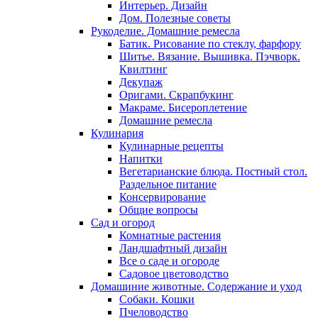
Интерьер. Дизайн
Дом. Полезные советы
Рукоделие. Домашние ремесла
Батик. Рисование по стеклу, фарфору
Шитье. Вязание. Вышивка. Пэчворк.
Квилтинг
Декупаж
Оригами. Скрапбукинг
Макраме. Бисероплетение
Домашние ремесла
Кулинария
Кулинарные рецепты
Напитки
Вегетарианские блюда. Постный стол.
Раздельное питание
Консервирование
Общие вопросы
Сад и огород
Комнатные растения
Ландшафтный дизайн
Все о саде и огороде
Садовое цветоводство
Домашиние животные. Содержание и уход
Собаки. Кошки
Пчеловодство