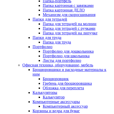
Папка-портфель
Папка картонная с завязками
Папка картонная ДЕЛО
Механизм для скоросшивания
Папки для тетрадей
Папка для тетрадей на молнии
Папка для тетрадей с ручками
Папка для тетрадей на липучке
Папки для труда
Папка для труда
Портфолио
Портфолио для дошкольника
Портфолио для школьника
Листы для портфолио
Офисная техника, оборудование, мебель
Брошюровшики и расходные материалы к
ним
Брошюровщик
Гребень для брощюровшика
Обложка для переплета
Калькуляторы
Калькулятор
Компьютерные аксессуары
Компьютерный аксессуар
Корзины и ведра для бумаг