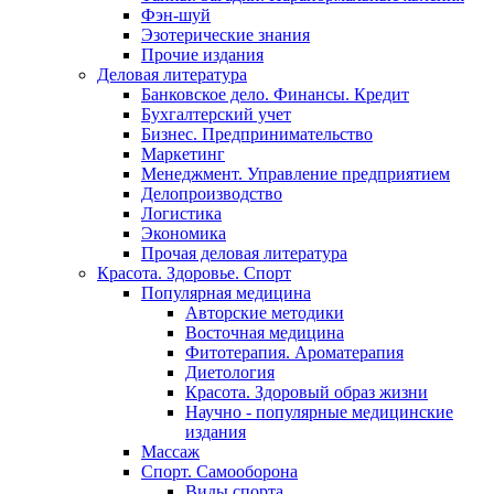
Фэн-шуй
Эзотерические знания
Прочие издания
Деловая литература
Банковское дело. Финансы. Кредит
Бухгалтерский учет
Бизнес. Предпринимательство
Маркетинг
Менеджмент. Управление предприятием
Делопроизводство
Логистика
Экономика
Прочая деловая литература
Красота. Здоровье. Спорт
Популярная медицина
Авторские методики
Восточная медицина
Фитотерапия. Ароматерапия
Диетология
Красота. Здоровый образ жизни
Научно - популярные медицинские
издания
Массаж
Спорт. Самооборона
Виды спорта