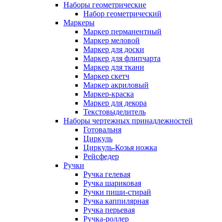
Наборы геометрические
Набор геометрический
Маркеры
Маркер перманентный
Маркер меловой
Маркер для доски
Маркер для флипчарта
Маркер для ткани
Маркер скетч
Маркер акриловый
Маркер-краска
Маркер для декора
Текстовыделитель
Наборы чертежных принадлежностей
Готовальня
Циркуль
Циркуль-Козья ножка
Рейсфедер
Ручки
Ручка гелевая
Ручка шариковая
Ручки пиши-стирай
Ручка каппилярная
Ручка перьевая
Ручка-роллер