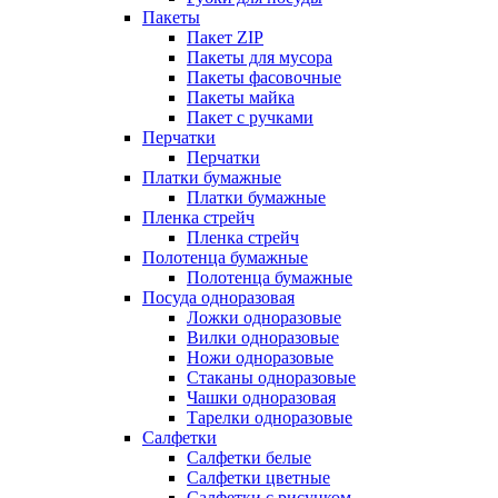
Пакеты
Пакет ZIP
Пакеты для мусора
Пакеты фасовочные
Пакеты майка
Пакет с ручками
Перчатки
Перчатки
Платки бумажные
Платки бумажные
Пленка стрейч
Пленка стрейч
Полотенца бумажные
Полотенца бумажные
Посуда одноразовая
Ложки одноразовые
Вилки одноразовые
Ножи одноразовые
Стаканы одноразовые
Чашки одноразовая
Тарелки одноразовые
Салфетки
Салфетки белые
Салфетки цветные
Салфетки с рисунком