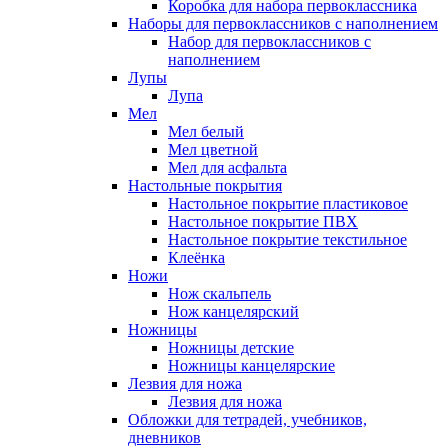
Коробка для набора первоклассника
Наборы для первоклассников с наполнением
Набор для первоклассников с
наполнением
Лупы
Лупа
Мел
Мел белый
Мел цветной
Мел для асфальта
Настольные покрытия
Настольное покрытие пластиковое
Настольное покрытие ПВХ
Настольное покрытие текстильное
Клеёнка
Ножи
Нож скальпель
Нож канцелярский
Ножницы
Ножницы детские
Ножницы канцелярские
Лезвия для ножа
Лезвия для ножа
Обложки для тетрадей, учебников,
дневников