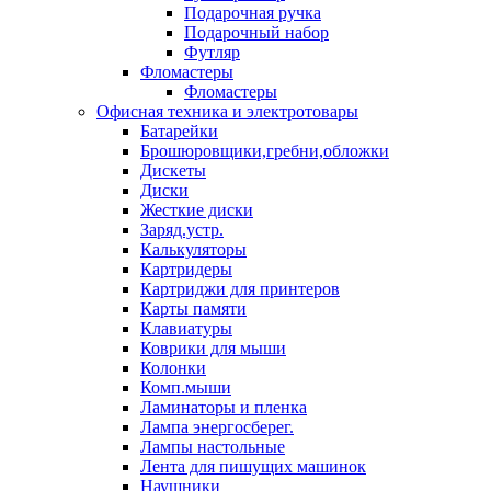
Подарочная ручка
Подарочный набор
Футляр
Фломастеры
Фломастеры
Офисная техника и электротовары
Батарейки
Брошюровщики,гребни,обложки
Дискеты
Диски
Жесткие диски
Заряд.устр.
Калькуляторы
Картридеры
Картриджи для принтеров
Карты памяти
Клавиатуры
Коврики для мыши
Колонки
Комп.мыши
Ламинаторы и пленка
Лампа энергосберег.
Лампы настольные
Лента для пишущих машинок
Наушники