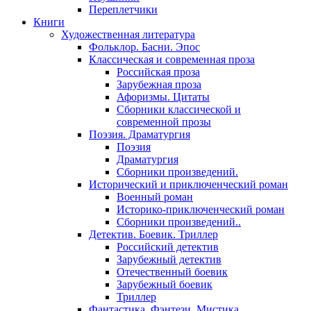
Переплетчики
Книги
Художественная литература
Фольклор. Басни. Эпос
Классическая и современная проза
Российская проза
Зарубежная проза
Афоризмы. Цитаты
Сборники классической и
современной прозы
Поэзия. Драматургия
Поэзия
Драматургия
Сборники произведений.
Исторический и приключенческий роман
Военный роман
Историко-приключенческий роман
Сборники произведений..
Детектив. Боевик. Триллер
Российский детектив
Зарубежный детектив
Отечественный боевик
Зарубежный боевик
Триллер
Фантастика. Фэнтези. Мистика