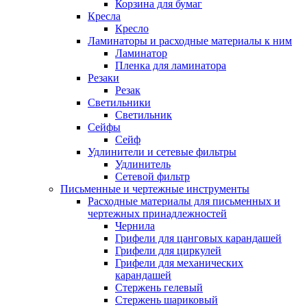
Корзина для бумаг
Кресла
Кресло
Ламинаторы и расходные материалы к ним
Ламинатор
Пленка для ламинатора
Резаки
Резак
Светильники
Светильник
Сейфы
Сейф
Удлинители и сетевые фильтры
Удлинитель
Сетевой фильтр
Письменные и чертежные инструменты
Расходные материалы для письменных и
чертежных принадлежностей
Чернила
Грифели для цанговых карандашей
Грифели для циркулей
Грифели для механических
карандашей
Стержень гелевый
Стержень шариковый