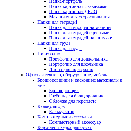
Папка-портфель
Папка картонная с завязками
Папка картонная ДЕЛО
Механизм для скоросшивания
Папки для тетрадей
Папка для тетрадей на молнии
Папка для тетрадей с ручками
Папка для тетрадей на липучке
Папки для труда
Папка для труда
Портфолио
Портфолио для дошкольника
Портфолио для школьника
Листы для портфолио
Офисная техника, оборудование, мебель
Брошюровшики и расходные материалы к
ним
Брошюровщик
Гребень для брощюровшика
Обложка для переплета
Калькуляторы
Калькулятор
Компьютерные аксессуары
Компьютерный аксессуар
Корзины и ведра для бумаг