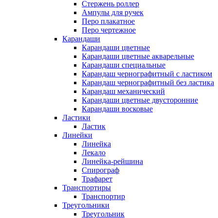
Стержень роллер
Ампулы для ручек
Перо плакатное
Перо чертежное
Карандаши
Карандаши цветные
Карандаши цветные акварельные
Карандаши специальные
Карандаш чернографитный с ластиком
Карандаш чернографитный без ластика
Карандаш механический
Карандаши цветные двусторонние
Карандаши восковые
Ластики
Ластик
Линейки
Линейка
Лекало
Линейка-рейшина
Спирограф
Трафарет
Транспортиры
Транспортир
Треугольники
Треугольник