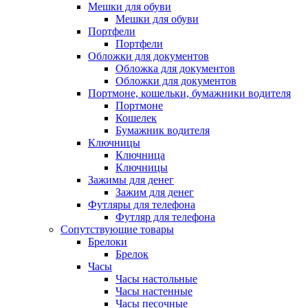
Мешки для обуви
Мешки для обуви
Портфели
Портфели
Обложки для документов
Обложка для документов
Обложки для документов
Портмоне, кошельки, бумажники водителя
Портмоне
Кошелек
Бумажник водителя
Ключницы
Ключница
Ключницы
Зажимы для денег
Зажим для денег
Футляры для телефона
Футляр для телефона
Сопутствующие товары
Брелоки
Брелок
Часы
Часы настольные
Часы настенные
Часы песочные