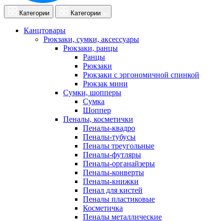
Категории
Категории
Канцтовары
Рюкзаки, сумки, аксессуары
Рюкзаки, ранцы
Ранцы
Рюкзаки
Рюкзаки с эргономичной спинкой
Рюкзак мини
Сумки, шопперы
Сумка
Шоппер
Пеналы, косметички
Пеналы-квадро
Пеналы-тубусы
Пеналы треугольные
Пеналы-футляры
Пеналы-органайзеры
Пеналы-конверты
Пеналы-книжки
Пенал для кистей
Пеналы пластиковые
Косметичка
Пеналы металлические