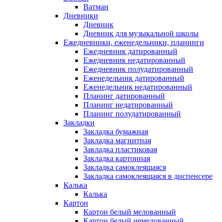
Ватман
Дневники
Дневник
Дневник для музыкальной школы
Ежедневники, еженедельники, планинги
Ежедневник датированный
Ежедневник недатированный
Ежедневник полудатированный
Еженедельник датированный
Еженедельник недатированный
Планинг датированный
Планинг недатированный
Планинг полудатированный
Закладки
Закладка бумажная
Закладка магнитная
Закладка пластиковая
Закладка картонная
Закладка самоклеящаяся
Закладка самоклеящаяся в диспенсере
Калька
Калька
Картон
Картон белый мелованный
Картон белый немелованный