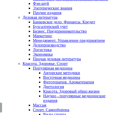
Фэн-шуй
Эзотерические знания
Прочие издания
Деловая литература
Банковское дело. Финансы. Кредит
Бухгалтерский учет
Бизнес. Предпринимательство
Маркетинг
Менеджмент. Управление предприятием
Делопроизводство
Логистика
Экономика
Прочая деловая литература
Красота. Здоровье. Спорт
Популярная медицина
Авторские методики
Восточная медицина
Фитотерапия. Ароматерапия
Диетология
Красота. Здоровый образ жизни
Научно - популярные медицинские
издания
Массаж
Спорт. Самооборона
Виды спорта