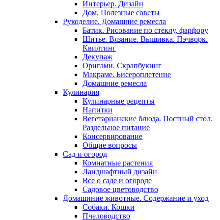
Интерьер. Дизайн
Дом. Полезные советы
Рукоделие. Домашние ремесла
Батик. Рисование по стеклу, фарфору
Шитье. Вязание. Вышивка. Пэчворк.
Квилтинг
Декупаж
Оригами. Скрапбукинг
Макраме. Бисероплетение
Домашние ремесла
Кулинария
Кулинарные рецепты
Напитки
Вегетарианские блюда. Постный стол.
Раздельное питание
Консервирование
Общие вопросы
Сад и огород
Комнатные растения
Ландшафтный дизайн
Все о саде и огороде
Садовое цветоводство
Домашиние животные. Содержание и уход
Собаки. Кошки
Пчеловодство