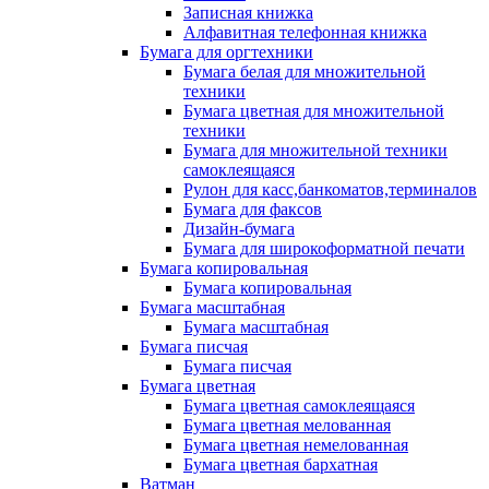
Записная книжка
Алфавитная телефонная книжка
Бумага для оргтехники
Бумага белая для множительной
техники
Бумага цветная для множительной
техники
Бумага для множительной техники
самоклеящаяся
Рулон для касс,банкоматов,терминалов
Бумага для факсов
Дизайн-бумага
Бумага для широкоформатной печати
Бумага копировальная
Бумага копировальная
Бумага масштабная
Бумага масштабная
Бумага писчая
Бумага писчая
Бумага цветная
Бумага цветная самоклеящаяся
Бумага цветная мелованная
Бумага цветная немелованная
Бумага цветная бархатная
Ватман