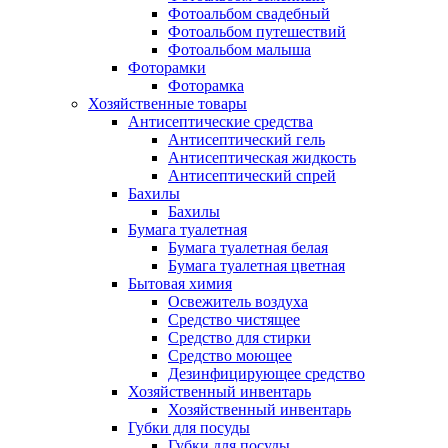
Фотоальбом свадебный
Фотоальбом путешествий
Фотоальбом малыша
Фоторамки
Фоторамка
Хозяйственные товары
Антисептические средства
Антисептический гель
Антисептическая жидкость
Антисептический спрей
Бахилы
Бахилы
Бумага туалетная
Бумага туалетная белая
Бумага туалетная цветная
Бытовая химия
Освежитель воздуха
Средство чистящее
Средство для стирки
Средство моющее
Дезинфицирующее средство
Хозяйственный инвентарь
Хозяйственный инвентарь
Губки для посуды
Губки для посуды