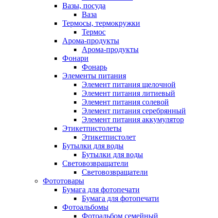
Вазы, посуда
Ваза
Термосы, термокружки
Термос
Арома-продукты
Арома-продукты
Фонари
Фонарь
Элементы питания
Элемент питания щелочной
Элемент питания литиевый
Элемент питания солевой
Элемент питания серебрянный
Элемент питания аккумулятор
Этикетпистолеты
Этикетпистолет
Бутылки для воды
Бутылки для воды
Световозвращатели
Световозвращатели
Фототовары
Бумага для фотопечати
Бумага для фотопечати
Фотоальбомы
Фотоальбом семейный