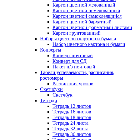
Картон цветной мелованный
Картон цветной немелованный
Картон цветной самоклеящийся
Картон цветной бархатный
Картон цветной форматный листами
Картон грунтованный
Наборы цветного картона и бумаги
Набор цветного картона и бумаги
Конверты
Конверт почтовый
Конверт для СД
Пакет п/э почтовый
Табели успеваемости, расписания,
ростомеры
Расписания уроков
Скетчбуки
Скетчбук
Тетради
Тетрадь 12 листов
Тетрадь 16 листов
Тетрадь 18 листов
Тетрадь 24 листа
Тетрадь 32 листа
Тетрадь 36 листов
Тетрадь 40 листов