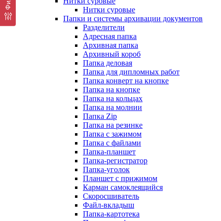
Нитки суровые
Нитки суровые
Папки и системы архивации документов
Разделители
Адресная папка
Архивная папка
Архивный короб
Папка деловая
Папка для дипломных работ
Папка конверт на кнопке
Папка на кнопке
Папка на кольцах
Папка на молнии
Папка Zip
Папка на резинке
Папка с зажимом
Папка с файлами
Папка-планшет
Папка-регистратор
Папка-уголок
Планшет с прижимом
Карман самоклеящийся
Скоросшиватель
Файл-вкладыш
Папка-картотека