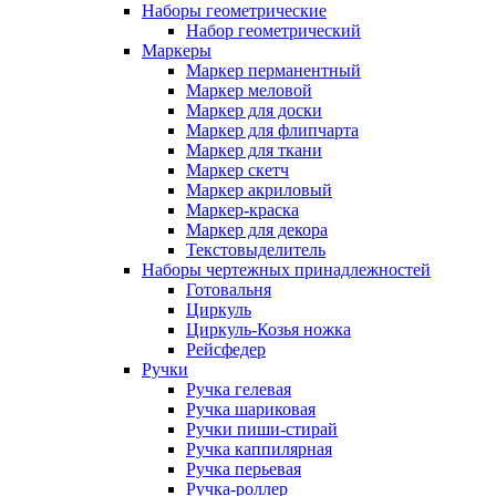
Наборы геометрические
Набор геометрический
Маркеры
Маркер перманентный
Маркер меловой
Маркер для доски
Маркер для флипчарта
Маркер для ткани
Маркер скетч
Маркер акриловый
Маркер-краска
Маркер для декора
Текстовыделитель
Наборы чертежных принадлежностей
Готовальня
Циркуль
Циркуль-Козья ножка
Рейсфедер
Ручки
Ручка гелевая
Ручка шариковая
Ручки пиши-стирай
Ручка каппилярная
Ручка перьевая
Ручка-роллер