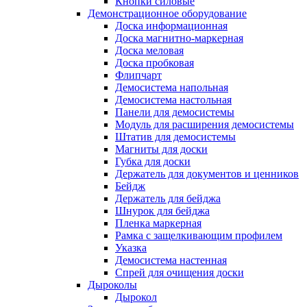
Кнопки силовые
Демонстрационное оборудование
Доска информационная
Доска магнитно-маркерная
Доска меловая
Доска пробковая
Флипчарт
Демосистема напольная
Демосистема настольная
Панели для демосистемы
Модуль для расширения демосистемы
Штатив для демосистемы
Магниты для доски
Губка для доски
Держатель для документов и ценников
Бейдж
Держатель для бейджа
Шнурок для бейджа
Пленка маркерная
Рамка с защелкивающим профилем
Указка
Демосистема настенная
Спрей для очищения доски
Дыроколы
Дырокол