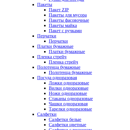
Пакеты
Пакет ZIP
Пакеты для мусора
Пакеты фасовочные
Пакеты майка
Пакет с ручками
Перчатки
Перчатки
Платки бумажные
Платки бумажные
Пленка стрейч
Пленка стрейч
Полотенца бумажные
Полотенца бумажные
Посуда одноразовая
Ложки одноразовые
Вилки одноразовые
Ножи одноразовые
Стаканы одноразовые
Чашки одноразовая
Тарелки одноразовые
Салфетки
Салфетки белые
Салфетки цветные
Салфетки с рисунком