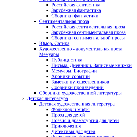
Российская фантастика
Зарубежная фантастика
Сборники фантастики
Сентиментальная проза
Российская сентиментальная проза
Зарубежная сентиментальная проза
Сборники сентиментальной прозы
Юмор. Сатира
Художественно - документальная проза.
Мемуары
Публицистика
Письма. Дневники. Записные книжки
Мемуары. Биографии
Хроники событий
Заметки путешественников
Сборники произведений
Сборники художественной литературы
Детская литература
Детская художественная литература
Фольклор и мифы
Проза для детей
Поэзия и драматургия для детей
Приключения
Детективы для детей
Фантастика, фэнтези мистика