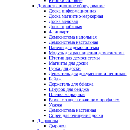
Кнопки силовые
Демонстрационное оборудование
Доска информационная
Доска магнитно-маркерная
Доска меловая
Доска пробковая
Флипчарт
Демосистема напольная
Демосистема настольная
Панели для демосистемы
Модуль для расширения демосистемы
Штатив для демосистемы
Магниты для доски
Губка для доски
Держатель для документов и ценников
Бейдж
Держатель для бейджа
Шнурок для бейджа
Пленка маркерная
Рамка с защелкивающим профилем
Указка
Демосистема настенная
Спрей для очищения доски
Дыроколы
Дырокол