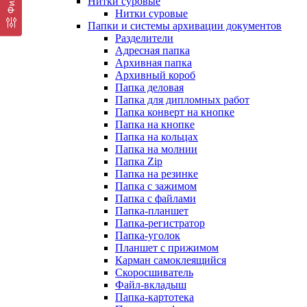
Нитки суровые
Нитки суровые
Папки и системы архивации документов
Разделители
Адресная папка
Архивная папка
Архивный короб
Папка деловая
Папка для дипломных работ
Папка конверт на кнопке
Папка на кнопке
Папка на кольцах
Папка на молнии
Папка Zip
Папка на резинке
Папка с зажимом
Папка с файлами
Папка-планшет
Папка-регистратор
Папка-уголок
Планшет с прижимом
Карман самоклеящийся
Скоросшиватель
Файл-вкладыш
Папка-картотека