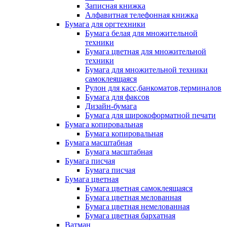
Записная книжка
Алфавитная телефонная книжка
Бумага для оргтехники
Бумага белая для множительной
техники
Бумага цветная для множительной
техники
Бумага для множительной техники
самоклеящаяся
Рулон для касс,банкоматов,терминалов
Бумага для факсов
Дизайн-бумага
Бумага для широкоформатной печати
Бумага копировальная
Бумага копировальная
Бумага масштабная
Бумага масштабная
Бумага писчая
Бумага писчая
Бумага цветная
Бумага цветная самоклеящаяся
Бумага цветная мелованная
Бумага цветная немелованная
Бумага цветная бархатная
Ватман