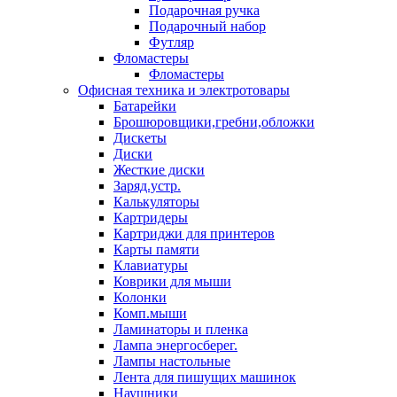
Подарочная ручка
Подарочный набор
Футляр
Фломастеры
Фломастеры
Офисная техника и электротовары
Батарейки
Брошюровщики,гребни,обложки
Дискеты
Диски
Жесткие диски
Заряд.устр.
Калькуляторы
Картридеры
Картриджи для принтеров
Карты памяти
Клавиатуры
Коврики для мыши
Колонки
Комп.мыши
Ламинаторы и пленка
Лампа энергосберег.
Лампы настольные
Лента для пишущих машинок
Наушники