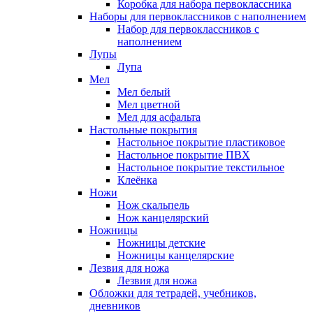
Коробка для набора первоклассника
Наборы для первоклассников с наполнением
Набор для первоклассников с
наполнением
Лупы
Лупа
Мел
Мел белый
Мел цветной
Мел для асфальта
Настольные покрытия
Настольное покрытие пластиковое
Настольное покрытие ПВХ
Настольное покрытие текстильное
Клеёнка
Ножи
Нож скальпель
Нож канцелярский
Ножницы
Ножницы детские
Ножницы канцелярские
Лезвия для ножа
Лезвия для ножа
Обложки для тетрадей, учебников,
дневников