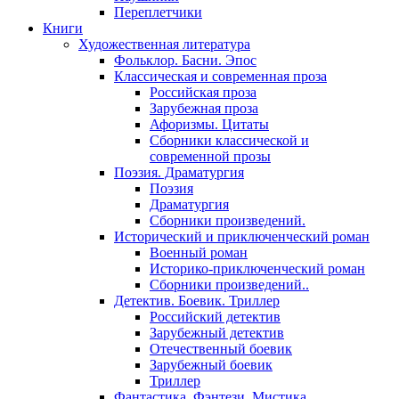
Переплетчики
Книги
Художественная литература
Фольклор. Басни. Эпос
Классическая и современная проза
Российская проза
Зарубежная проза
Афоризмы. Цитаты
Сборники классической и
современной прозы
Поэзия. Драматургия
Поэзия
Драматургия
Сборники произведений.
Исторический и приключенческий роман
Военный роман
Историко-приключенческий роман
Сборники произведений..
Детектив. Боевик. Триллер
Российский детектив
Зарубежный детектив
Отечественный боевик
Зарубежный боевик
Триллер
Фантастика. Фэнтези. Мистика