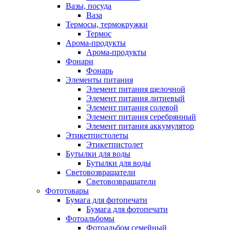
Вазы, посуда
Ваза
Термосы, термокружки
Термос
Арома-продукты
Арома-продукты
Фонари
Фонарь
Элементы питания
Элемент питания щелочной
Элемент питания литиевый
Элемент питания солевой
Элемент питания серебрянный
Элемент питания аккумулятор
Этикетпистолеты
Этикетпистолет
Бутылки для воды
Бутылки для воды
Световозвращатели
Световозвращатели
Фототовары
Бумага для фотопечати
Бумага для фотопечати
Фотоальбомы
Фотоальбом семейный