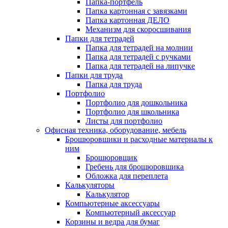
Папка-портфель
Папка картонная с завязками
Папка картонная ДЕЛО
Механизм для скоросшивания
Папки для тетрадей
Папка для тетрадей на молнии
Папка для тетрадей с ручками
Папка для тетрадей на липучке
Папки для труда
Папка для труда
Портфолио
Портфолио для дошкольника
Портфолио для школьника
Листы для портфолио
Офисная техника, оборудование, мебель
Брошюровшики и расходные материалы к
ним
Брошюровщик
Гребень для брощюровшика
Обложка для переплета
Калькуляторы
Калькулятор
Компьютерные аксессуары
Компьютерный аксессуар
Корзины и ведра для бумаг