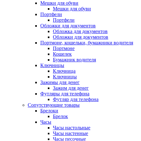
Мешки для обуви
Мешки для обуви
Портфели
Портфели
Обложки для документов
Обложка для документов
Обложки для документов
Портмоне, кошельки, бумажники водителя
Портмоне
Кошелек
Бумажник водителя
Ключницы
Ключница
Ключницы
Зажимы для денег
Зажим для денег
Футляры для телефона
Футляр для телефона
Сопутствующие товары
Брелоки
Брелок
Часы
Часы настольные
Часы настенные
Часы песочные