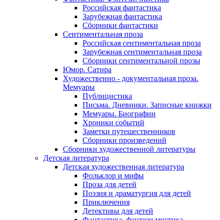
Российская фантастика
Зарубежная фантастика
Сборники фантастики
Сентиментальная проза
Российская сентиментальная проза
Зарубежная сентиментальная проза
Сборники сентиментальной прозы
Юмор. Сатира
Художественно - документальная проза.
Мемуары
Публицистика
Письма. Дневники. Записные книжки
Мемуары. Биографии
Хроники событий
Заметки путешественников
Сборники произведений
Сборники художественной литературы
Детская литература
Детская художественная литература
Фольклор и мифы
Проза для детей
Поэзия и драматургия для детей
Приключения
Детективы для детей
Фантастика, фэнтези мистика