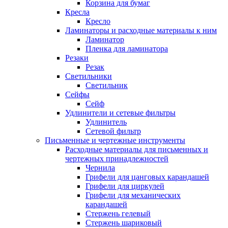
Корзина для бумаг
Кресла
Кресло
Ламинаторы и расходные материалы к ним
Ламинатор
Пленка для ламинатора
Резаки
Резак
Светильники
Светильник
Сейфы
Сейф
Удлинители и сетевые фильтры
Удлинитель
Сетевой фильтр
Письменные и чертежные инструменты
Расходные материалы для письменных и
чертежных принадлежностей
Чернила
Грифели для цанговых карандашей
Грифели для циркулей
Грифели для механических
карандашей
Стержень гелевый
Стержень шариковый