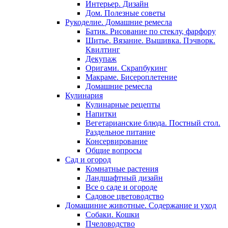
Интерьер. Дизайн
Дом. Полезные советы
Рукоделие. Домашние ремесла
Батик. Рисование по стеклу, фарфору
Шитье. Вязание. Вышивка. Пэчворк.
Квилтинг
Декупаж
Оригами. Скрапбукинг
Макраме. Бисероплетение
Домашние ремесла
Кулинария
Кулинарные рецепты
Напитки
Вегетарианские блюда. Постный стол.
Раздельное питание
Консервирование
Общие вопросы
Сад и огород
Комнатные растения
Ландшафтный дизайн
Все о саде и огороде
Садовое цветоводство
Домашиние животные. Содержание и уход
Собаки. Кошки
Пчеловодство