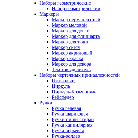
Наборы геометрические
Набор геометрический
Маркеры
Маркер перманентный
Маркер меловой
Маркер для доски
Маркер для флипчарта
Маркер для ткани
Маркер скетч
Маркер акриловый
Маркер-краска
Маркер для декора
Текстовыделитель
Наборы чертежных принадлежностей
Готовальня
Циркуль
Циркуль-Козья ножка
Рейсфедер
Ручки
Ручка гелевая
Ручка шариковая
Ручки пиши-стирай
Ручка каппилярная
Ручка перьевая
Ручка-роллер