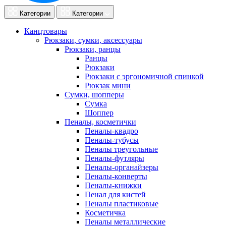
Категории
Категории
Канцтовары
Рюкзаки, сумки, аксессуары
Рюкзаки, ранцы
Ранцы
Рюкзаки
Рюкзаки с эргономичной спинкой
Рюкзак мини
Сумки, шопперы
Сумка
Шоппер
Пеналы, косметички
Пеналы-квадро
Пеналы-тубусы
Пеналы треугольные
Пеналы-футляры
Пеналы-органайзеры
Пеналы-конверты
Пеналы-книжки
Пенал для кистей
Пеналы пластиковые
Косметичка
Пеналы металлические