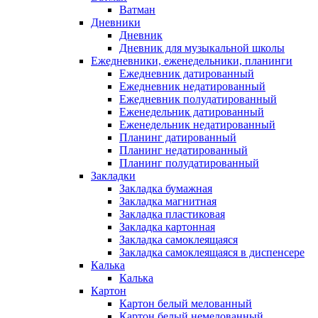
Ватман
Дневники
Дневник
Дневник для музыкальной школы
Ежедневники, еженедельники, планинги
Ежедневник датированный
Ежедневник недатированный
Ежедневник полудатированный
Еженедельник датированный
Еженедельник недатированный
Планинг датированный
Планинг недатированный
Планинг полудатированный
Закладки
Закладка бумажная
Закладка магнитная
Закладка пластиковая
Закладка картонная
Закладка самоклеящаяся
Закладка самоклеящаяся в диспенсере
Калька
Калька
Картон
Картон белый мелованный
Картон белый немелованный