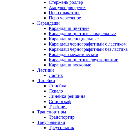
Стержень роллер
Ампулы для ручек
Перо плакатное
Перо чертежное
Карандаши
Карандаши цветные
Карандаши цветные акварельные
Карандаши специальные
Карандаш чернографитный с ластиком
Карандаш чернографитный без ластика
Карандаш механический
Карандаши цветные двусторонние
Карандаши восковые
Ластики
Ластик
Линейки
Линейка
Лекало
Линейка-рейшина
Спирограф
Трафарет
Транспортиры
Транспортир
Треугольники
Треугольник