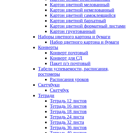
Картон цветной мелованный
Картон цветной немелованный
Картон цветной самоклеящийся
Картон цветной бархатный
Картон цветной форматный листами
Картон грунтованный
Наборы цветного картона и бумаги
Набор цветного картона и бумаги
Конверты
Конверт почтовый
Конверт для СД
Пакет п/э почтовый
Табели успеваемости, расписания,
ростомеры
Расписания уроков
Скетчбуки
Скетчбук
Тетради
Тетрадь 12 листов
Тетрадь 16 листов
Тетрадь 18 листов
Тетрадь 24 листа
Тетрадь 32 листа
Тетрадь 36 листов
Тетрадь 40 листов