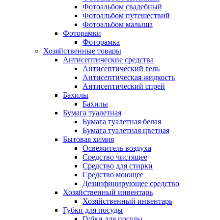
Фотоальбом свадебный
Фотоальбом путешествий
Фотоальбом малыша
Фоторамки
Фоторамка
Хозяйственные товары
Антисептические средства
Антисептический гель
Антисептическая жидкость
Антисептический спрей
Бахилы
Бахилы
Бумага туалетная
Бумага туалетная белая
Бумага туалетная цветная
Бытовая химия
Освежитель воздуха
Средство чистящее
Средство для стирки
Средство моющее
Дезинфицирующее средство
Хозяйственный инвентарь
Хозяйственный инвентарь
Губки для посуды
Губки для посуды