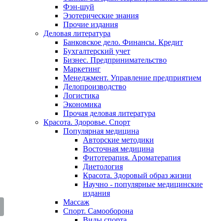
Фэн-шуй
Эзотерические знания
Прочие издания
Деловая литература
Банковское дело. Финансы. Кредит
Бухгалтерский учет
Бизнес. Предпринимательство
Маркетинг
Менеджмент. Управление предприятием
Делопроизводство
Логистика
Экономика
Прочая деловая литература
Красота. Здоровье. Спорт
Популярная медицина
Авторские методики
Восточная медицина
Фитотерапия. Ароматерапия
Диетология
Красота. Здоровый образ жизни
Научно - популярные медицинские
издания
Массаж
Спорт. Самооборона
Виды спорта