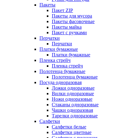
Пакеты
Пакет ZIP
Пакеты для мусора
Пакеты фасовочные
Пакеты майка
Пакет с ручками
Перчатки
Перчатки
Платки бумажные
Платки бумажные
Пленка стрейч
Пленка стрейч
Полотенца бумажные
Полотенца бумажные
Посуда одноразовая
Ложки одноразовые
Вилки одноразовые
Ножи одноразовые
Стаканы одноразовые
Чашки одноразовая
Тарелки одноразовые
Салфетки
Салфетки белые
Салфетки цветные
Салфетки с рисунком