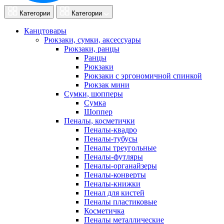
Категории
Категории
Канцтовары
Рюкзаки, сумки, аксессуары
Рюкзаки, ранцы
Ранцы
Рюкзаки
Рюкзаки с эргономичной спинкой
Рюкзак мини
Сумки, шопперы
Сумка
Шоппер
Пеналы, косметички
Пеналы-квадро
Пеналы-тубусы
Пеналы треугольные
Пеналы-футляры
Пеналы-органайзеры
Пеналы-конверты
Пеналы-книжки
Пенал для кистей
Пеналы пластиковые
Косметичка
Пеналы металлические