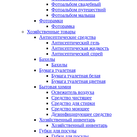
Фотоальбом свадебный
Фотоальбом путешествий
Фотоальбом малыша
Фоторамки
Фоторамка
Хозяйственные товары
Антисептические средства
Антисептический гель
Антисептическая жидкость
Антисептический спрей
Бахилы
Бахилы
Бумага туалетная
Бумага туалетная белая
Бумага туалетная цветная
Бытовая химия
Освежитель воздуха
Средство чистящее
Средство для стирки
Средство моющее
Дезинфицирующее средство
Хозяйственный инвентарь
Хозяйственный инвентарь
Губки для посуды
Губки для посуды