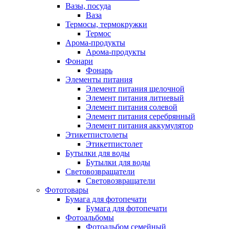
Вазы, посуда
Ваза
Термосы, термокружки
Термос
Арома-продукты
Арома-продукты
Фонари
Фонарь
Элементы питания
Элемент питания щелочной
Элемент питания литиевый
Элемент питания солевой
Элемент питания серебрянный
Элемент питания аккумулятор
Этикетпистолеты
Этикетпистолет
Бутылки для воды
Бутылки для воды
Световозвращатели
Световозвращатели
Фототовары
Бумага для фотопечати
Бумага для фотопечати
Фотоальбомы
Фотоальбом семейный