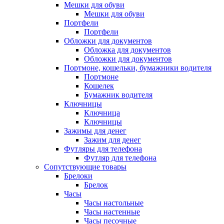
Мешки для обуви
Мешки для обуви
Портфели
Портфели
Обложки для документов
Обложка для документов
Обложки для документов
Портмоне, кошельки, бумажники водителя
Портмоне
Кошелек
Бумажник водителя
Ключницы
Ключница
Ключницы
Зажимы для денег
Зажим для денег
Футляры для телефона
Футляр для телефона
Сопутствующие товары
Брелоки
Брелок
Часы
Часы настольные
Часы настенные
Часы песочные