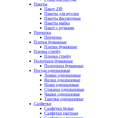
Пакеты
Пакет ZIP
Пакеты для мусора
Пакеты фасовочные
Пакеты майка
Пакет с ручками
Перчатки
Перчатки
Платки бумажные
Платки бумажные
Пленка стрейч
Пленка стрейч
Полотенца бумажные
Полотенца бумажные
Посуда одноразовая
Ложки одноразовые
Вилки одноразовые
Ножи одноразовые
Стаканы одноразовые
Чашки одноразовая
Тарелки одноразовые
Салфетки
Салфетки белые
Салфетки цветные
Салфетки с рисунком