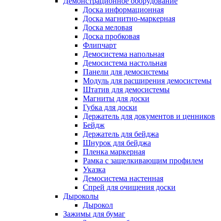
Демонстрационное оборудование
Доска информационная
Доска магнитно-маркерная
Доска меловая
Доска пробковая
Флипчарт
Демосистема напольная
Демосистема настольная
Панели для демосистемы
Модуль для расширения демосистемы
Штатив для демосистемы
Магниты для доски
Губка для доски
Держатель для документов и ценников
Бейдж
Держатель для бейджа
Шнурок для бейджа
Пленка маркерная
Рамка с защелкивающим профилем
Указка
Демосистема настенная
Спрей для очищения доски
Дыроколы
Дырокол
Зажимы для бумаг