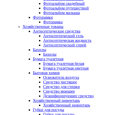
Фотоальбом свадебный
Фотоальбом путешествий
Фотоальбом малыша
Фоторамки
Фоторамка
Хозяйственные товары
Антисептические средства
Антисептический гель
Антисептическая жидкость
Антисептический спрей
Бахилы
Бахилы
Бумага туалетная
Бумага туалетная белая
Бумага туалетная цветная
Бытовая химия
Освежитель воздуха
Средство чистящее
Средство для стирки
Средство моющее
Дезинфицирующее средство
Хозяйственный инвентарь
Хозяйственный инвентарь
Губки для посуды
Губки для посуды