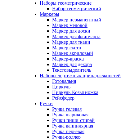
Наборы геометрические
Набор геометрический
Маркеры
Маркер перманентный
Маркер меловой
Маркер для доски
Маркер для флипчарта
Маркер для ткани
Маркер скетч
Маркер акриловый
Маркер-краска
Маркер для декора
Текстовыделитель
Наборы чертежных принадлежностей
Готовальня
Циркуль
Циркуль-Козья ножка
Рейсфедер
Ручки
Ручка гелевая
Ручка шариковая
Ручки пиши-стирай
Ручка каппилярная
Ручка перьевая
Ручка-роллер