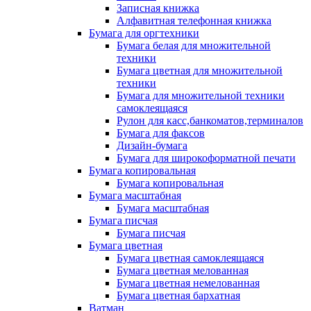
Записная книжка
Алфавитная телефонная книжка
Бумага для оргтехники
Бумага белая для множительной
техники
Бумага цветная для множительной
техники
Бумага для множительной техники
самоклеящаяся
Рулон для касс,банкоматов,терминалов
Бумага для факсов
Дизайн-бумага
Бумага для широкоформатной печати
Бумага копировальная
Бумага копировальная
Бумага масштабная
Бумага масштабная
Бумага писчая
Бумага писчая
Бумага цветная
Бумага цветная самоклеящаяся
Бумага цветная мелованная
Бумага цветная немелованная
Бумага цветная бархатная
Ватман