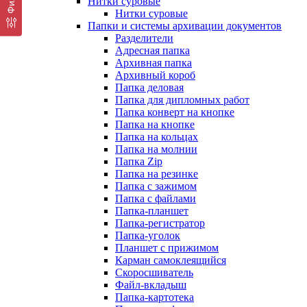
Нитки суровые
Нитки суровые
Папки и системы архивации документов
Разделители
Адресная папка
Архивная папка
Архивный короб
Папка деловая
Папка для дипломных работ
Папка конверт на кнопке
Папка на кнопке
Папка на кольцах
Папка на молнии
Папка Zip
Папка на резинке
Папка с зажимом
Папка с файлами
Папка-планшет
Папка-регистратор
Папка-уголок
Планшет с прижимом
Карман самоклеящийся
Скоросшиватель
Файл-вкладыш
Папка-картотека