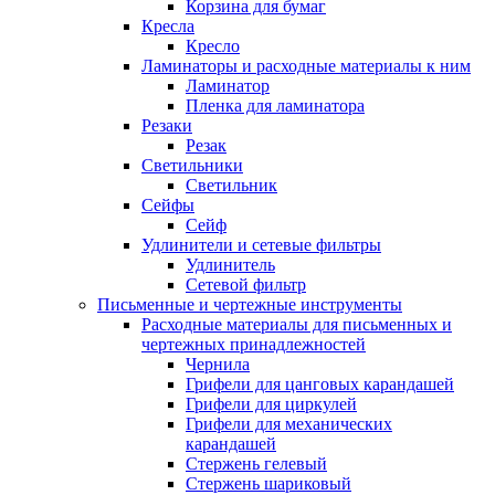
Корзина для бумаг
Кресла
Кресло
Ламинаторы и расходные материалы к ним
Ламинатор
Пленка для ламинатора
Резаки
Резак
Светильники
Светильник
Сейфы
Сейф
Удлинители и сетевые фильтры
Удлинитель
Сетевой фильтр
Письменные и чертежные инструменты
Расходные материалы для письменных и
чертежных принадлежностей
Чернила
Грифели для цанговых карандашей
Грифели для циркулей
Грифели для механических
карандашей
Стержень гелевый
Стержень шариковый