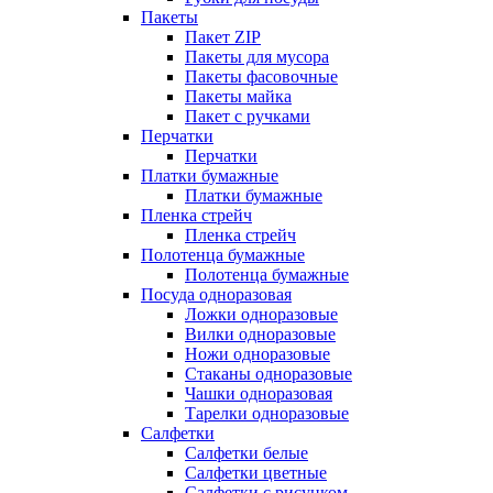
Пакеты
Пакет ZIP
Пакеты для мусора
Пакеты фасовочные
Пакеты майка
Пакет с ручками
Перчатки
Перчатки
Платки бумажные
Платки бумажные
Пленка стрейч
Пленка стрейч
Полотенца бумажные
Полотенца бумажные
Посуда одноразовая
Ложки одноразовые
Вилки одноразовые
Ножи одноразовые
Стаканы одноразовые
Чашки одноразовая
Тарелки одноразовые
Салфетки
Салфетки белые
Салфетки цветные
Салфетки с рисунком