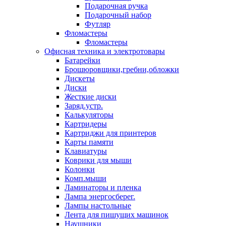
Подарочная ручка
Подарочный набор
Футляр
Фломастеры
Фломастеры
Офисная техника и электротовары
Батарейки
Брошюровщики,гребни,обложки
Дискеты
Диски
Жесткие диски
Заряд.устр.
Калькуляторы
Картридеры
Картриджи для принтеров
Карты памяти
Клавиатуры
Коврики для мыши
Колонки
Комп.мыши
Ламинаторы и пленка
Лампа энергосберег.
Лампы настольные
Лента для пишущих машинок
Наушники