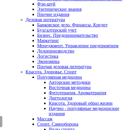
Фэн-шуй
Эзотерические знания
Прочие издания
Деловая литература
Банковское дело. Финансы. Кредит
Бухгалтерский учет
Бизнес. Предпринимательство
Маркетинг
Менеджмент. Управление предприятием
Делопроизводство
Логистика
Экономика
Прочая деловая литература
Красота. Здоровье. Спорт
Популярная медицина
Авторские методики
Восточная медицина
Фитотерапия. Ароматерапия
Диетология
Красота. Здоровый образ жизни
Научно - популярные медицинские
издания
Массаж
Спорт. Самооборона
Виды спорта