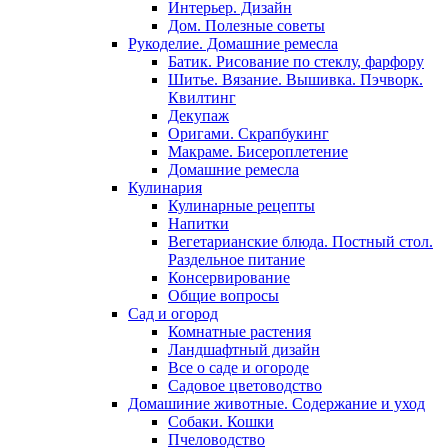
Интерьер. Дизайн
Дом. Полезные советы
Рукоделие. Домашние ремесла
Батик. Рисование по стеклу, фарфору
Шитье. Вязание. Вышивка. Пэчворк.
Квилтинг
Декупаж
Оригами. Скрапбукинг
Макраме. Бисероплетение
Домашние ремесла
Кулинария
Кулинарные рецепты
Напитки
Вегетарианские блюда. Постный стол.
Раздельное питание
Консервирование
Общие вопросы
Сад и огород
Комнатные растения
Ландшафтный дизайн
Все о саде и огороде
Садовое цветоводство
Домашиние животные. Содержание и уход
Собаки. Кошки
Пчеловодство