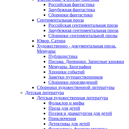
Российская фантастика
Зарубежная фантастика
Сборники фантастики
Сентиментальная проза
Российская сентиментальная проза
Зарубежная сентиментальная проза
Сборники сентиментальной прозы
Юмор. Сатира
Художественно - документальная проза.
Мемуары
Публицистика
Письма. Дневники. Записные книжки
Мемуары. Биографии
Хроники событий
Заметки путешественников
Сборники произведений
Сборники художественной литературы
Детская литература
Детская художественная литература
Фольклор и мифы
Проза для детей
Поэзия и драматургия для детей
Приключения
Детективы для детей
Фантастика, фэнтези мистика