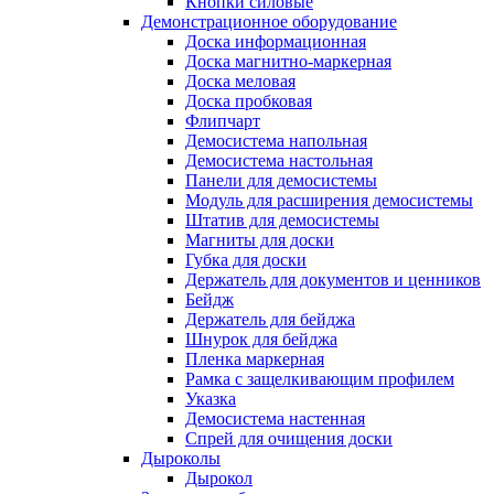
Кнопки силовые
Демонстрационное оборудование
Доска информационная
Доска магнитно-маркерная
Доска меловая
Доска пробковая
Флипчарт
Демосистема напольная
Демосистема настольная
Панели для демосистемы
Модуль для расширения демосистемы
Штатив для демосистемы
Магниты для доски
Губка для доски
Держатель для документов и ценников
Бейдж
Держатель для бейджа
Шнурок для бейджа
Пленка маркерная
Рамка с защелкивающим профилем
Указка
Демосистема настенная
Спрей для очищения доски
Дыроколы
Дырокол