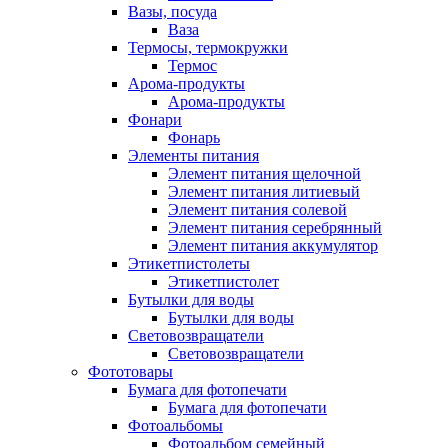
Вазы, посуда
Ваза
Термосы, термокружки
Термос
Арома-продукты
Арома-продукты
Фонари
Фонарь
Элементы питания
Элемент питания щелочной
Элемент питания литиевый
Элемент питания солевой
Элемент питания серебрянный
Элемент питания аккумулятор
Этикетпистолеты
Этикетпистолет
Бутылки для воды
Бутылки для воды
Световозвращатели
Световозвращатели
Фототовары
Бумага для фотопечати
Бумага для фотопечати
Фотоальбомы
Фотоальбом семейный