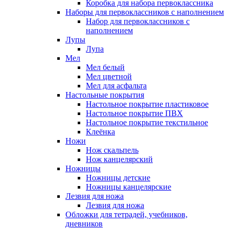
Коробка для набора первоклассника
Наборы для первоклассников с наполнением
Набор для первоклассников с
наполнением
Лупы
Лупа
Мел
Мел белый
Мел цветной
Мел для асфальта
Настольные покрытия
Настольное покрытие пластиковое
Настольное покрытие ПВХ
Настольное покрытие текстильное
Клеёнка
Ножи
Нож скальпель
Нож канцелярский
Ножницы
Ножницы детские
Ножницы канцелярские
Лезвия для ножа
Лезвия для ножа
Обложки для тетрадей, учебников,
дневников