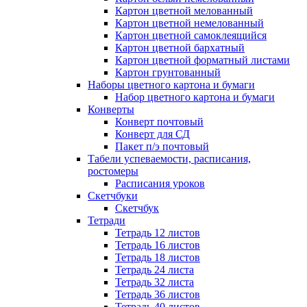
Картон цветной мелованный
Картон цветной немелованный
Картон цветной самоклеящийся
Картон цветной бархатный
Картон цветной форматный листами
Картон грунтованный
Наборы цветного картона и бумаги
Набор цветного картона и бумаги
Конверты
Конверт почтовый
Конверт для СД
Пакет п/э почтовый
Табели успеваемости, расписания,
ростомеры
Расписания уроков
Скетчбуки
Скетчбук
Тетради
Тетрадь 12 листов
Тетрадь 16 листов
Тетрадь 18 листов
Тетрадь 24 листа
Тетрадь 32 листа
Тетрадь 36 листов
Тетрадь 40 листов