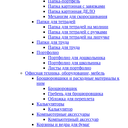
Папка-портфель
Папка картонная с завязками
Папка картонная ДЕЛО
Механизм для скоросшивания
Папки для тетрадей
Папка для тетрадей на молнии
Папка для тетрадей с ручками
Папка для тетрадей на липучке
Папки для труда
Папка для труда
Портфолио
Портфолио для дошкольника
Портфолио для школьника
Листы для портфолио
Офисная техника, оборудование, мебель
Брошюровшики и расходные материалы к
ним
Брошюровщик
Гребень для брощюровшика
Обложка для переплета
Калькуляторы
Калькулятор
Компьютерные аксессуары
Компьютерный аксессуар
Корзины и ведра для бумаг