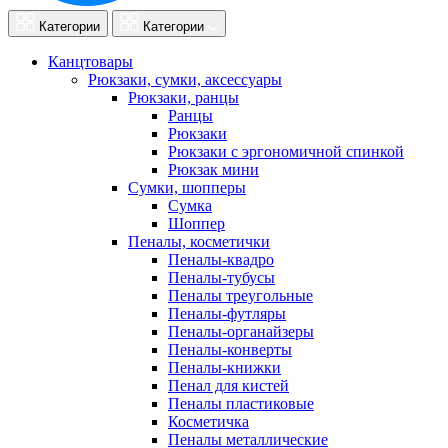
Категории
Категории
Канцтовары
Рюкзаки, сумки, аксессуары
Рюкзаки, ранцы
Ранцы
Рюкзаки
Рюкзаки с эргономичной спинкой
Рюкзак мини
Сумки, шопперы
Сумка
Шоппер
Пеналы, косметички
Пеналы-квадро
Пеналы-тубусы
Пеналы треугольные
Пеналы-футляры
Пеналы-органайзеры
Пеналы-конверты
Пеналы-книжки
Пенал для кистей
Пеналы пластиковые
Косметичка
Пеналы металлические