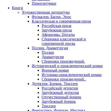
Переплетчики
Книги
Художественная литература
Фольклор. Басни. Эпос
Классическая и современная проза
Российская проза
Зарубежная проза
Афоризмы. Цитаты
Сборники классической и
современной прозы
Поэзия. Драматургия
Поэзия
Драматургия
Сборники произведений.
Исторический и приключенческий роман
Военный роман
Историко-приключенческий роман
Сборники произведений..
Детектив. Боевик. Триллер
Российский детектив
Зарубежный детектив
Отечественный боевик
Зарубежный боевик
Триллер
Фантастика. Фэнтези. Мистика