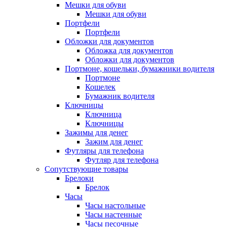
Мешки для обуви
Мешки для обуви
Портфели
Портфели
Обложки для документов
Обложка для документов
Обложки для документов
Портмоне, кошельки, бумажники водителя
Портмоне
Кошелек
Бумажник водителя
Ключницы
Ключница
Ключницы
Зажимы для денег
Зажим для денег
Футляры для телефона
Футляр для телефона
Сопутствующие товары
Брелоки
Брелок
Часы
Часы настольные
Часы настенные
Часы песочные