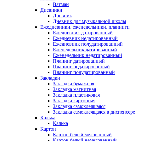
Ватман
Дневники
Дневник
Дневник для музыкальной школы
Ежедневники, еженедельники, планинги
Ежедневник датированный
Ежедневник недатированный
Ежедневник полудатированный
Еженедельник датированный
Еженедельник недатированный
Планинг датированный
Планинг недатированный
Планинг полудатированный
Закладки
Закладка бумажная
Закладка магнитная
Закладка пластиковая
Закладка картонная
Закладка самоклеящаяся
Закладка самоклеящаяся в диспенсере
Калька
Калька
Картон
Картон белый мелованный
Картон белый немелованный