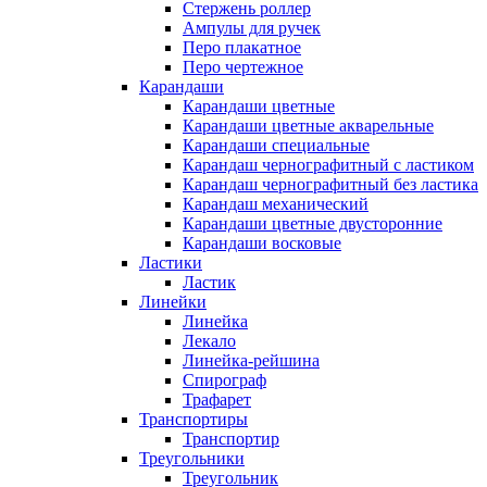
Стержень роллер
Ампулы для ручек
Перо плакатное
Перо чертежное
Карандаши
Карандаши цветные
Карандаши цветные акварельные
Карандаши специальные
Карандаш чернографитный с ластиком
Карандаш чернографитный без ластика
Карандаш механический
Карандаши цветные двусторонние
Карандаши восковые
Ластики
Ластик
Линейки
Линейка
Лекало
Линейка-рейшина
Спирограф
Трафарет
Транспортиры
Транспортир
Треугольники
Треугольник