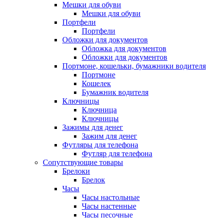
Мешки для обуви
Мешки для обуви
Портфели
Портфели
Обложки для документов
Обложка для документов
Обложки для документов
Портмоне, кошельки, бумажники водителя
Портмоне
Кошелек
Бумажник водителя
Ключницы
Ключница
Ключницы
Зажимы для денег
Зажим для денег
Футляры для телефона
Футляр для телефона
Сопутствующие товары
Брелоки
Брелок
Часы
Часы настольные
Часы настенные
Часы песочные