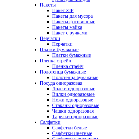
Пакеты
Пакет ZIP
Пакеты для мусора
Пакеты фасовочные
Пакеты майка
Пакет с ручками
Перчатки
Перчатки
Платки бумажные
Платки бумажные
Пленка стрейч
Пленка стрейч
Полотенца бумажные
Полотенца бумажные
Посуда одноразовая
Ложки одноразовые
Вилки одноразовые
Ножи одноразовые
Стаканы одноразовые
Чашки одноразовая
Тарелки одноразовые
Салфетки
Салфетки белые
Салфетки цветные
Салфетки с рисунком