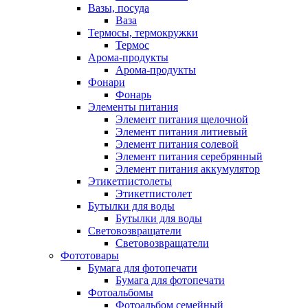
Вазы, посуда
Ваза
Термосы, термокружки
Термос
Арома-продукты
Арома-продукты
Фонари
Фонарь
Элементы питания
Элемент питания щелочной
Элемент питания литиевый
Элемент питания солевой
Элемент питания серебрянный
Элемент питания аккумулятор
Этикетпистолеты
Этикетпистолет
Бутылки для воды
Бутылки для воды
Световозвращатели
Световозвращатели
Фототовары
Бумага для фотопечати
Бумага для фотопечати
Фотоальбомы
Фотоальбом семейный