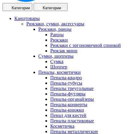
Категории
Категории
Канцтовары
Рюкзаки, сумки, аксессуары
Рюкзаки, ранцы
Ранцы
Рюкзаки
Рюкзаки с эргономичной спинкой
Рюкзак мини
Сумки, шопперы
Сумка
Шоппер
Пеналы, косметички
Пеналы-квадро
Пеналы-тубусы
Пеналы треугольные
Пеналы-футляры
Пеналы-органайзеры
Пеналы-конверты
Пеналы-книжки
Пенал для кистей
Пеналы пластиковые
Косметичка
Пеналы металлические