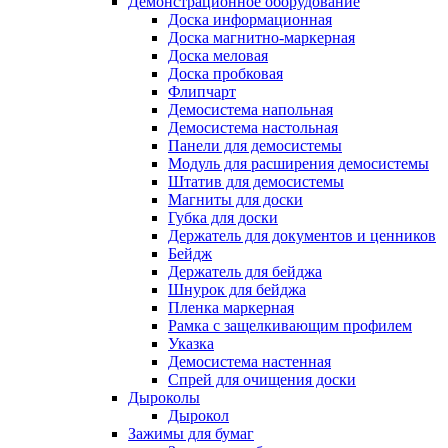
Демонстрационное оборудование
Доска информационная
Доска магнитно-маркерная
Доска меловая
Доска пробковая
Флипчарт
Демосистема напольная
Демосистема настольная
Панели для демосистемы
Модуль для расширения демосистемы
Штатив для демосистемы
Магниты для доски
Губка для доски
Держатель для документов и ценников
Бейдж
Держатель для бейджа
Шнурок для бейджа
Пленка маркерная
Рамка с защелкивающим профилем
Указка
Демосистема настенная
Спрей для очищения доски
Дыроколы
Дырокол
Зажимы для бумаг