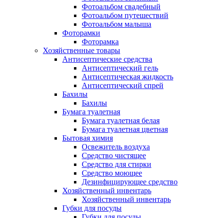
Фотоальбом свадебный
Фотоальбом путешествий
Фотоальбом малыша
Фоторамки
Фоторамка
Хозяйственные товары
Антисептические средства
Антисептический гель
Антисептическая жидкость
Антисептический спрей
Бахилы
Бахилы
Бумага туалетная
Бумага туалетная белая
Бумага туалетная цветная
Бытовая химия
Освежитель воздуха
Средство чистящее
Средство для стирки
Средство моющее
Дезинфицирующее средство
Хозяйственный инвентарь
Хозяйственный инвентарь
Губки для посуды
Губки для посуды