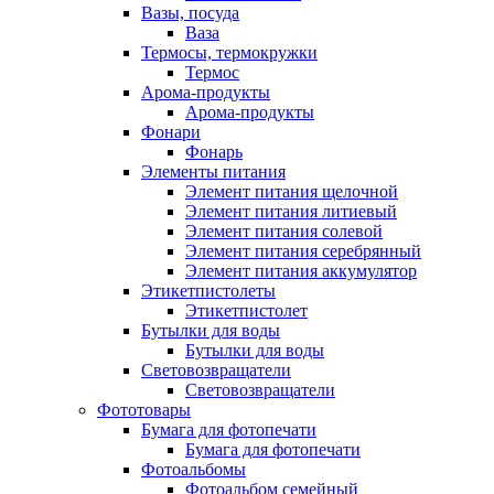
Вазы, посуда
Ваза
Термосы, термокружки
Термос
Арома-продукты
Арома-продукты
Фонари
Фонарь
Элементы питания
Элемент питания щелочной
Элемент питания литиевый
Элемент питания солевой
Элемент питания серебрянный
Элемент питания аккумулятор
Этикетпистолеты
Этикетпистолет
Бутылки для воды
Бутылки для воды
Световозвращатели
Световозвращатели
Фототовары
Бумага для фотопечати
Бумага для фотопечати
Фотоальбомы
Фотоальбом семейный