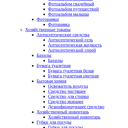
Фотоальбом свадебный
Фотоальбом путешествий
Фотоальбом малыша
Фоторамки
Фоторамка
Хозяйственные товары
Антисептические средства
Антисептический гель
Антисептическая жидкость
Антисептический спрей
Бахилы
Бахилы
Бумага туалетная
Бумага туалетная белая
Бумага туалетная цветная
Бытовая химия
Освежитель воздуха
Средство чистящее
Средство для стирки
Средство моющее
Дезинфицирующее средство
Хозяйственный инвентарь
Хозяйственный инвентарь
Губки для посуды
Губки для посуды