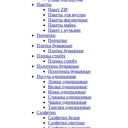
Пакеты
Пакет ZIP
Пакеты для мусора
Пакеты фасовочные
Пакеты майка
Пакет с ручками
Перчатки
Перчатки
Платки бумажные
Платки бумажные
Пленка стрейч
Пленка стрейч
Полотенца бумажные
Полотенца бумажные
Посуда одноразовая
Ложки одноразовые
Вилки одноразовые
Ножи одноразовые
Стаканы одноразовые
Чашки одноразовая
Тарелки одноразовые
Салфетки
Салфетки белые
Салфетки цветные
Салфетки с рисунком