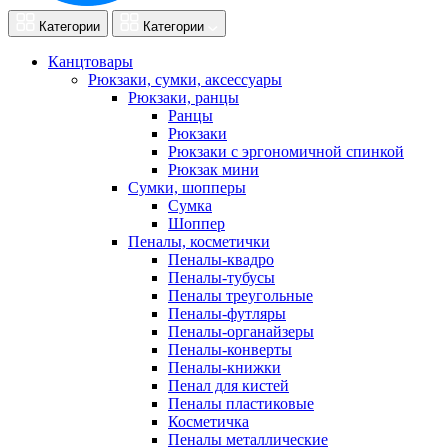
Категории
Категории
Канцтовары
Рюкзаки, сумки, аксессуары
Рюкзаки, ранцы
Ранцы
Рюкзаки
Рюкзаки с эргономичной спинкой
Рюкзак мини
Сумки, шопперы
Сумка
Шоппер
Пеналы, косметички
Пеналы-квадро
Пеналы-тубусы
Пеналы треугольные
Пеналы-футляры
Пеналы-органайзеры
Пеналы-конверты
Пеналы-книжки
Пенал для кистей
Пеналы пластиковые
Косметичка
Пеналы металлические