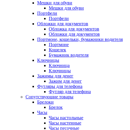
Мешки для обуви
Мешки для обуви
Портфели
Портфели
Обложки для документов
Обложка для документов
Обложки для документов
Портмоне, кошельки, бумажники водителя
Портмоне
Кошелек
Бумажник водителя
Ключницы
Ключница
Ключницы
Зажимы для денег
Зажим для денег
Футляры для телефона
Футляр для телефона
Сопутствующие товары
Брелоки
Брелок
Часы
Часы настольные
Часы настенные
Часы песочные