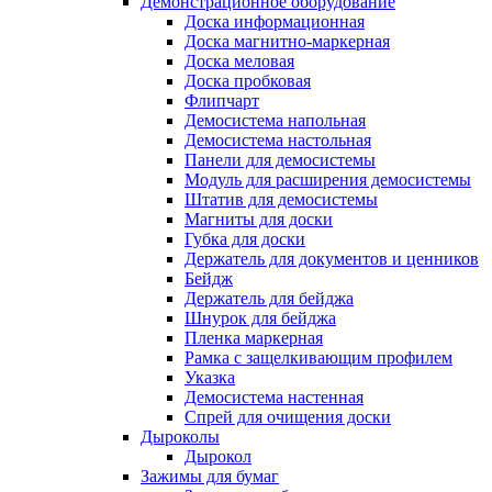
Демонстрационное оборудование
Доска информационная
Доска магнитно-маркерная
Доска меловая
Доска пробковая
Флипчарт
Демосистема напольная
Демосистема настольная
Панели для демосистемы
Модуль для расширения демосистемы
Штатив для демосистемы
Магниты для доски
Губка для доски
Держатель для документов и ценников
Бейдж
Держатель для бейджа
Шнурок для бейджа
Пленка маркерная
Рамка с защелкивающим профилем
Указка
Демосистема настенная
Спрей для очищения доски
Дыроколы
Дырокол
Зажимы для бумаг