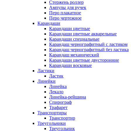
Стержень роллер
Ампулы для ручек
Перо плакатное
Перо чертежное
Карандаши
Карандаши цветные
Карандаши цветные акварельные
Карандаши специальные
Карандаш чернографитный с ластиком
Карандаш чернографитный без ластика
Карандаш механический
Карандаши цветные двусторонние
Карандаши восковые
Ластики
Ластик
Линейки
Линейка
Лекало
Линейка-рейшина
Спирограф
Трафарет
Транспортиры
Транспортир
Треугольники
Треугольник