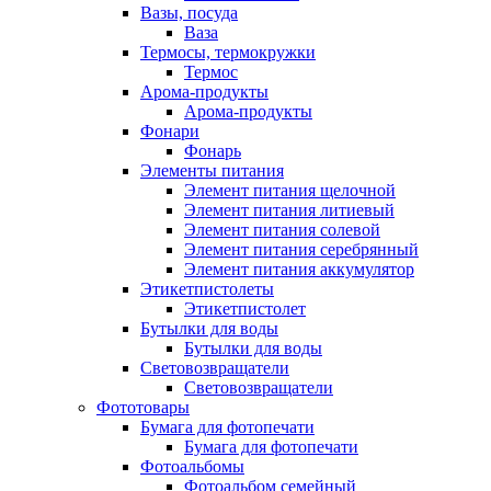
Вазы, посуда
Ваза
Термосы, термокружки
Термос
Арома-продукты
Арома-продукты
Фонари
Фонарь
Элементы питания
Элемент питания щелочной
Элемент питания литиевый
Элемент питания солевой
Элемент питания серебрянный
Элемент питания аккумулятор
Этикетпистолеты
Этикетпистолет
Бутылки для воды
Бутылки для воды
Световозвращатели
Световозвращатели
Фототовары
Бумага для фотопечати
Бумага для фотопечати
Фотоальбомы
Фотоальбом семейный