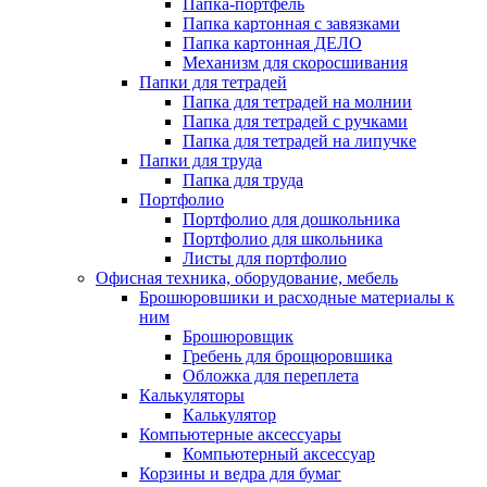
Папка-портфель
Папка картонная с завязками
Папка картонная ДЕЛО
Механизм для скоросшивания
Папки для тетрадей
Папка для тетрадей на молнии
Папка для тетрадей с ручками
Папка для тетрадей на липучке
Папки для труда
Папка для труда
Портфолио
Портфолио для дошкольника
Портфолио для школьника
Листы для портфолио
Офисная техника, оборудование, мебель
Брошюровшики и расходные материалы к
ним
Брошюровщик
Гребень для брощюровшика
Обложка для переплета
Калькуляторы
Калькулятор
Компьютерные аксессуары
Компьютерный аксессуар
Корзины и ведра для бумаг