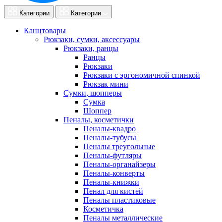
Категории
Категории
Канцтовары
Рюкзаки, сумки, аксессуары
Рюкзаки, ранцы
Ранцы
Рюкзаки
Рюкзаки с эргономичной спинкой
Рюкзак мини
Сумки, шопперы
Сумка
Шоппер
Пеналы, косметички
Пеналы-квадро
Пеналы-тубусы
Пеналы треугольные
Пеналы-футляры
Пеналы-органайзеры
Пеналы-конверты
Пеналы-книжки
Пенал для кистей
Пеналы пластиковые
Косметичка
Пеналы металлические