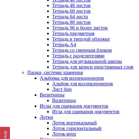
Тетрадь 48 листов
Тетрадь 60 листов
Тетрадь 64 листа
Тетрадь 80 листов
Тетрадь 96 и более листов
Тетрадь предметная
Тетрадь в твердой обложке
Тетрадь А4
Тетрадь со сменным блоком
Тетрадь с разделителями
Тетрадь для музыкальной школы
Тетрадь для записи иностранных слов
Папки, системы хранения
Альбомы для коллекционеров
Альбом для коллекционеров
Лист бон
Визитницы
Визитница
Иглы для сшивания документов
Игла для сшивания документов
Лотки
Лоток вертикальный
Лоток горизонтальный
Фильтр
Лоток-веер