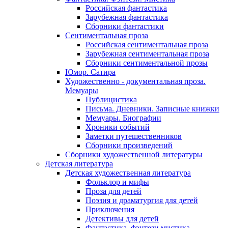
Российская фантастика
Зарубежная фантастика
Сборники фантастики
Сентиментальная проза
Российская сентиментальная проза
Зарубежная сентиментальная проза
Сборники сентиментальной прозы
Юмор. Сатира
Художественно - документальная проза.
Мемуары
Публицистика
Письма. Дневники. Записные книжки
Мемуары. Биографии
Хроники событий
Заметки путешественников
Сборники произведений
Сборники художественной литературы
Детская литература
Детская художественная литература
Фольклор и мифы
Проза для детей
Поэзия и драматургия для детей
Приключения
Детективы для детей
Фантастика, фэнтези мистика