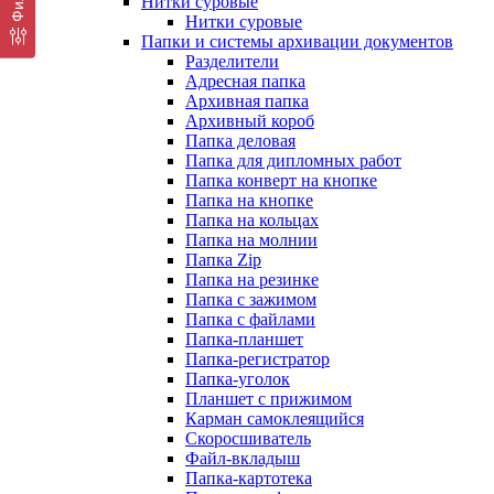
Нитки суровые
Нитки суровые
Папки и системы архивации документов
Разделители
Адресная папка
Архивная папка
Архивный короб
Папка деловая
Папка для дипломных работ
Папка конверт на кнопке
Папка на кнопке
Папка на кольцах
Папка на молнии
Папка Zip
Папка на резинке
Папка с зажимом
Папка с файлами
Папка-планшет
Папка-регистратор
Папка-уголок
Планшет с прижимом
Карман самоклеящийся
Скоросшиватель
Файл-вкладыш
Папка-картотека