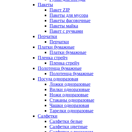
Пакеты
Пакет ZIP
Пакеты для мусора
Пакеты фасовочные
Пакеты майка
Пакет с ручками
Перчатки
Перчатки
Платки бумажные
Платки бумажные
Пленка стрейч
Пленка стрейч
Полотенца бумажные
Полотенца бумажные
Посуда одноразовая
Ложки одноразовые
Вилки одноразовые
Ножи одноразовые
Стаканы одноразовые
Чашки одноразовая
Тарелки одноразовые
Салфетки
Салфетки белые
Салфетки цветные
Салфетки с рисунком