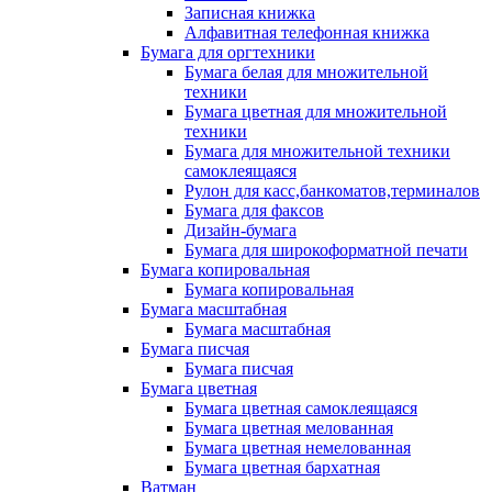
Записная книжка
Алфавитная телефонная книжка
Бумага для оргтехники
Бумага белая для множительной
техники
Бумага цветная для множительной
техники
Бумага для множительной техники
самоклеящаяся
Рулон для касс,банкоматов,терминалов
Бумага для факсов
Дизайн-бумага
Бумага для широкоформатной печати
Бумага копировальная
Бумага копировальная
Бумага масштабная
Бумага масштабная
Бумага писчая
Бумага писчая
Бумага цветная
Бумага цветная самоклеящаяся
Бумага цветная мелованная
Бумага цветная немелованная
Бумага цветная бархатная
Ватман