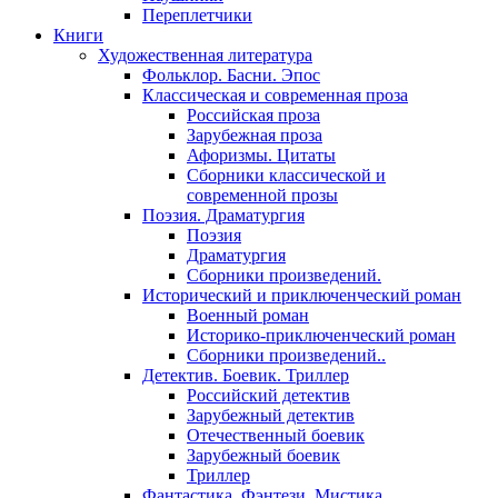
Переплетчики
Книги
Художественная литература
Фольклор. Басни. Эпос
Классическая и современная проза
Российская проза
Зарубежная проза
Афоризмы. Цитаты
Сборники классической и
современной прозы
Поэзия. Драматургия
Поэзия
Драматургия
Сборники произведений.
Исторический и приключенческий роман
Военный роман
Историко-приключенческий роман
Сборники произведений..
Детектив. Боевик. Триллер
Российский детектив
Зарубежный детектив
Отечественный боевик
Зарубежный боевик
Триллер
Фантастика. Фэнтези. Мистика