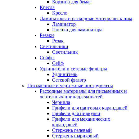
Корзина для бумаг
Кресла
Кресло
Ламинаторы и расходные материалы к ним
Ламинатор
Пленка для ламинатора
Резаки
Резак
Светильники
Светильник
Сейфы
Сейф
Удлинители и сетевые фильтры
Удлинитель
Сетевой фильтр
Письменные и чертежные инструменты
Расходные материалы для письменных и
чертежных принадлежностей
Чернила
Грифели для цанговых карандашей
Грифели для циркулей
Грифели для механических
карандашей
Стержень гелевый
Стержень шариковый