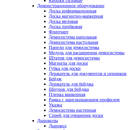
Кнопки силовые
Демонстрационное оборудование
Доска информационная
Доска магнитно-маркерная
Доска меловая
Доска пробковая
Флипчарт
Демосистема напольная
Демосистема настольная
Панели для демосистемы
Модуль для расширения демосистемы
Штатив для демосистемы
Магниты для доски
Губка для доски
Держатель для документов и ценников
Бейдж
Держатель для бейджа
Шнурок для бейджа
Пленка маркерная
Рамка с защелкивающим профилем
Указка
Демосистема настенная
Спрей для очищения доски
Дыроколы
Дырокол