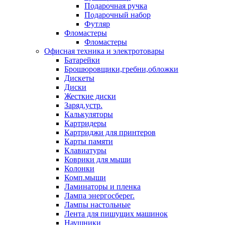
Подарочная ручка
Подарочный набор
Футляр
Фломастеры
Фломастеры
Офисная техника и электротовары
Батарейки
Брошюровщики,гребни,обложки
Дискеты
Диски
Жесткие диски
Заряд.устр.
Калькуляторы
Картридеры
Картриджи для принтеров
Карты памяти
Клавиатуры
Коврики для мыши
Колонки
Комп.мыши
Ламинаторы и пленка
Лампа энергосберег.
Лампы настольные
Лента для пишущих машинок
Наушники