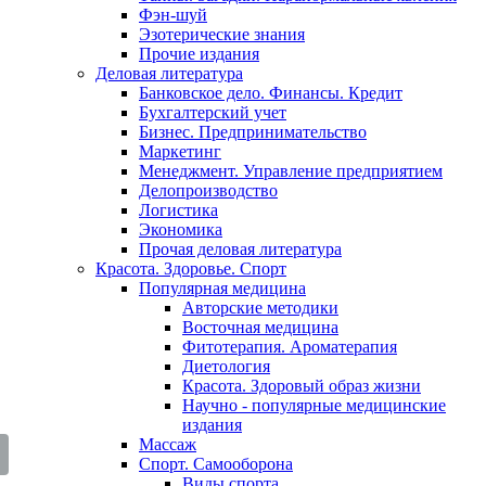
Фэн-шуй
Эзотерические знания
Прочие издания
Деловая литература
Банковское дело. Финансы. Кредит
Бухгалтерский учет
Бизнес. Предпринимательство
Маркетинг
Менеджмент. Управление предприятием
Делопроизводство
Логистика
Экономика
Прочая деловая литература
Красота. Здоровье. Спорт
Популярная медицина
Авторские методики
Восточная медицина
Фитотерапия. Ароматерапия
Диетология
Красота. Здоровый образ жизни
Научно - популярные медицинские
издания
Массаж
Спорт. Самооборона
Виды спорта