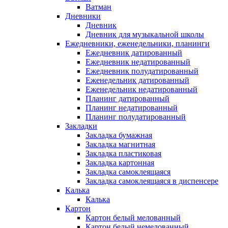
Ватман
Дневники
Дневник
Дневник для музыкальной школы
Ежедневники, еженедельники, планинги
Ежедневник датированный
Ежедневник недатированный
Ежедневник полудатированный
Еженедельник датированный
Еженедельник недатированный
Планинг датированный
Планинг недатированный
Планинг полудатированный
Закладки
Закладка бумажная
Закладка магнитная
Закладка пластиковая
Закладка картонная
Закладка самоклеящаяся
Закладка самоклеящаяся в диспенсере
Калька
Калька
Картон
Картон белый мелованный
Картон белый немелованный