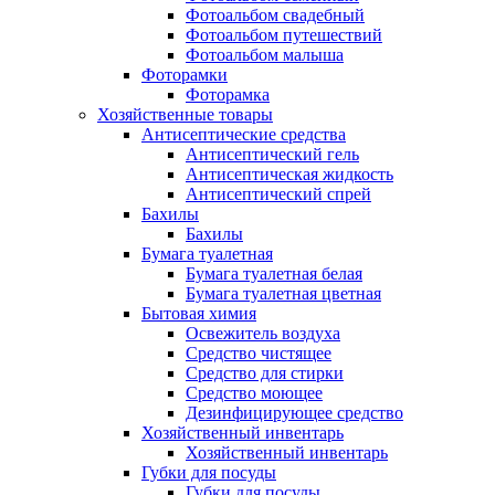
Фотоальбом свадебный
Фотоальбом путешествий
Фотоальбом малыша
Фоторамки
Фоторамка
Хозяйственные товары
Антисептические средства
Антисептический гель
Антисептическая жидкость
Антисептический спрей
Бахилы
Бахилы
Бумага туалетная
Бумага туалетная белая
Бумага туалетная цветная
Бытовая химия
Освежитель воздуха
Средство чистящее
Средство для стирки
Средство моющее
Дезинфицирующее средство
Хозяйственный инвентарь
Хозяйственный инвентарь
Губки для посуды
Губки для посуды