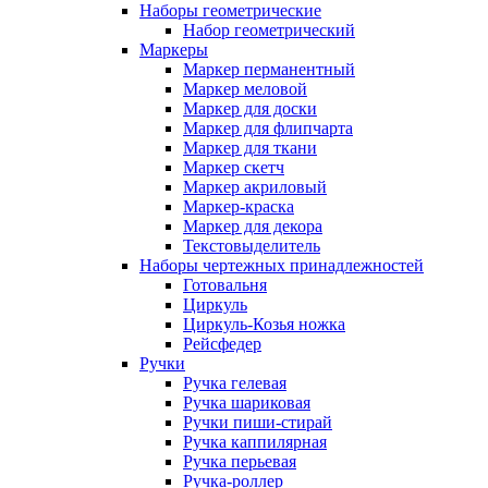
Наборы геометрические
Набор геометрический
Маркеры
Маркер перманентный
Маркер меловой
Маркер для доски
Маркер для флипчарта
Маркер для ткани
Маркер скетч
Маркер акриловый
Маркер-краска
Маркер для декора
Текстовыделитель
Наборы чертежных принадлежностей
Готовальня
Циркуль
Циркуль-Козья ножка
Рейсфедер
Ручки
Ручка гелевая
Ручка шариковая
Ручки пиши-стирай
Ручка каппилярная
Ручка перьевая
Ручка-роллер