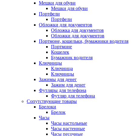
Мешки для обуви
Мешки для обуви
Портфели
Портфели
Обложки для документов
Обложка для документов
Обложки для документов
Портмоне, кошельки, бумажники водителя
Портмоне
Кошелек
Бумажник водителя
Ключницы
Ключница
Ключницы
Зажимы для денег
Зажим для денег
Футляры для телефона
Футляр для телефона
Сопутствующие товары
Брелоки
Брелок
Часы
Часы настольные
Часы настенные
Часы песочные