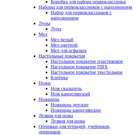
Коробка для набора первоклассника
Наборы для первоклассников с наполнением
Набор для первоклассников с
наполнением
Лупы
Лупа
Мел
Мел белый
Мел цветной
Мел для асфальта
Настольные покрытия
Настольное покрытие пластиковое
Настольное покрытие ПВХ
Настольное покрытие текстильное
Клеёнка
Ножи
Нож скальпель
Нож канцелярский
Ножницы
Ножницы детские
Ножницы канцелярские
Лезвия для ножа
Лезвия для ножа
Обложки для тетрадей, учебников,
дневников