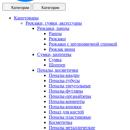
Категории
Категории
Канцтовары
Рюкзаки, сумки, аксессуары
Рюкзаки, ранцы
Ранцы
Рюкзаки
Рюкзаки с эргономичной спинкой
Рюкзак мини
Сумки, шопперы
Сумка
Шоппер
Пеналы, косметички
Пеналы-квадро
Пеналы-тубусы
Пеналы треугольные
Пеналы-футляры
Пеналы-органайзеры
Пеналы-конверты
Пеналы-книжки
Пенал для кистей
Пеналы пластиковые
Косметичка
Пеналы металлические