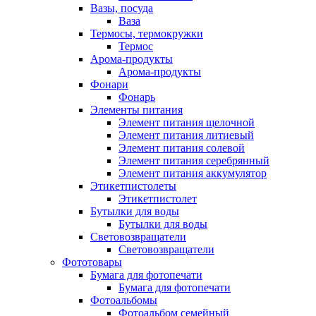
Вазы, посуда
Ваза
Термосы, термокружки
Термос
Арома-продукты
Арома-продукты
Фонари
Фонарь
Элементы питания
Элемент питания щелочной
Элемент питания литиевый
Элемент питания солевой
Элемент питания серебрянный
Элемент питания аккумулятор
Этикетпистолеты
Этикетпистолет
Бутылки для воды
Бутылки для воды
Световозвращатели
Световозвращатели
Фототовары
Бумага для фотопечати
Бумага для фотопечати
Фотоальбомы
Фотоальбом семейный