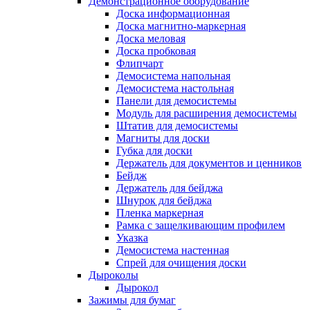
Демонстрационное оборудование
Доска информационная
Доска магнитно-маркерная
Доска меловая
Доска пробковая
Флипчарт
Демосистема напольная
Демосистема настольная
Панели для демосистемы
Модуль для расширения демосистемы
Штатив для демосистемы
Магниты для доски
Губка для доски
Держатель для документов и ценников
Бейдж
Держатель для бейджа
Шнурок для бейджа
Пленка маркерная
Рамка с защелкивающим профилем
Указка
Демосистема настенная
Спрей для очищения доски
Дыроколы
Дырокол
Зажимы для бумаг