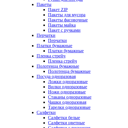
Пакеты
Пакет ZIP
Пакеты для мусора
Пакеты фасовочные
Пакеты майка
Пакет с ручками
Перчатки
Перчатки
Платки бумажные
Платки бумажные
Пленка стрейч
Пленка стрейч
Полотенца бумажные
Полотенца бумажные
Посуда одноразовая
Ложки одноразовые
Вилки одноразовые
Ножи одноразовые
Стаканы одноразовые
Чашки одноразовая
Тарелки одноразовые
Салфетки
Салфетки белые
Салфетки цветные
Салфетки с рисунком