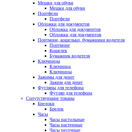
Мешки для обуви
Мешки для обуви
Портфели
Портфели
Обложки для документов
Обложка для документов
Обложки для документов
Портмоне, кошельки, бумажники водителя
Портмоне
Кошелек
Бумажник водителя
Ключницы
Ключница
Ключницы
Зажимы для денег
Зажим для денег
Футляры для телефона
Футляр для телефона
Сопутствующие товары
Брелоки
Брелок
Часы
Часы настольные
Часы настенные
Часы песочные