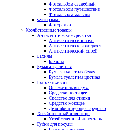
Фотоальбом свадебный
Фотоальбом путешествий
Фотоальбом малыша
Фоторамки
Фоторамка
Хозяйственные товары
Антисептические средства
Антисептический гель
Антисептическая жидкость
Антисептический спрей
Бахилы
Бахилы
Бумага туалетная
Бумага туалетная белая
Бумага туалетная цветная
Бытовая химия
Освежитель воздуха
Средство чистящее
Средство для стирки
Средство моющее
Дезинфицирующее средство
Хозяйственный инвентарь
Хозяйственный инвентарь
Губки для посуды
Губки для посуды