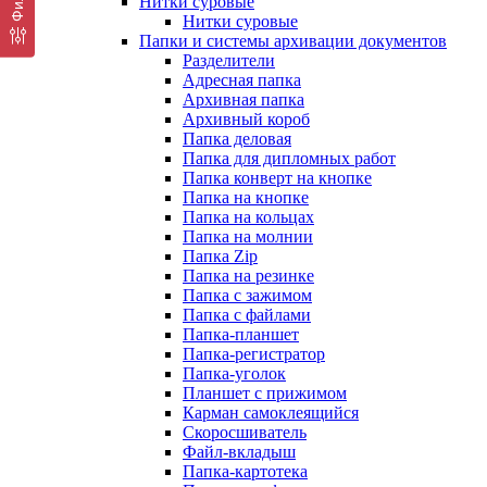
Нитки суровые
Нитки суровые
Папки и системы архивации документов
Разделители
Адресная папка
Архивная папка
Архивный короб
Папка деловая
Папка для дипломных работ
Папка конверт на кнопке
Папка на кнопке
Папка на кольцах
Папка на молнии
Папка Zip
Папка на резинке
Папка с зажимом
Папка с файлами
Папка-планшет
Папка-регистратор
Папка-уголок
Планшет с прижимом
Карман самоклеящийся
Скоросшиватель
Файл-вкладыш
Папка-картотека