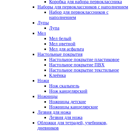
Коробка для набора первоклассника
Наборы для первоклассников с наполнением
Набор для первоклассников с
наполнением
Лупы
Лупа
Мел
Мел белый
Мел цветной
Мел для асфальта
Настольные покрытия
Настольное покрытие пластиковое
Настольное покрытие ПВХ
Настольное покрытие текстильное
Клеёнка
Ножи
Нож скальпель
Нож канцелярский
Ножницы
Ножницы детские
Ножницы канцелярские
Лезвия для ножа
Лезвия для ножа
Обложки для тетрадей, учебников,
дневников