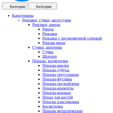
Категории
Категории
Канцтовары
Рюкзаки, сумки, аксессуары
Рюкзаки, ранцы
Ранцы
Рюкзаки
Рюкзаки с эргономичной спинкой
Рюкзак мини
Сумки, шопперы
Сумка
Шоппер
Пеналы, косметички
Пеналы-квадро
Пеналы-тубусы
Пеналы треугольные
Пеналы-футляры
Пеналы-органайзеры
Пеналы-конверты
Пеналы-книжки
Пенал для кистей
Пеналы пластиковые
Косметичка
Пеналы металлические