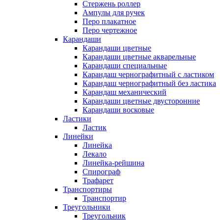
Стержень роллер
Ампулы для ручек
Перо плакатное
Перо чертежное
Карандаши
Карандаши цветные
Карандаши цветные акварельные
Карандаши специальные
Карандаш чернографитный с ластиком
Карандаш чернографитный без ластика
Карандаш механический
Карандаши цветные двусторонние
Карандаши восковые
Ластики
Ластик
Линейки
Линейка
Лекало
Линейка-рейшина
Спирограф
Трафарет
Транспортиры
Транспортир
Треугольники
Треугольник