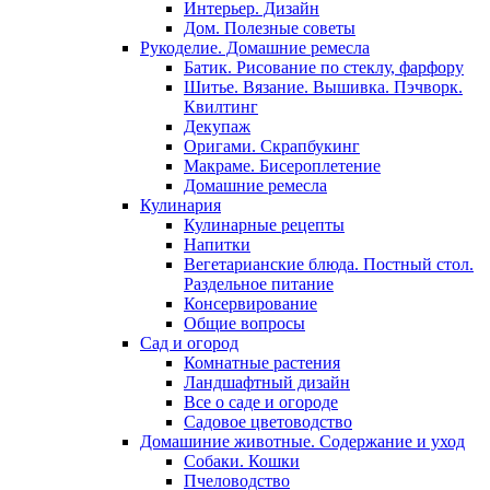
Интерьер. Дизайн
Дом. Полезные советы
Рукоделие. Домашние ремесла
Батик. Рисование по стеклу, фарфору
Шитье. Вязание. Вышивка. Пэчворк.
Квилтинг
Декупаж
Оригами. Скрапбукинг
Макраме. Бисероплетение
Домашние ремесла
Кулинария
Кулинарные рецепты
Напитки
Вегетарианские блюда. Постный стол.
Раздельное питание
Консервирование
Общие вопросы
Сад и огород
Комнатные растения
Ландшафтный дизайн
Все о саде и огороде
Садовое цветоводство
Домашиние животные. Содержание и уход
Собаки. Кошки
Пчеловодство