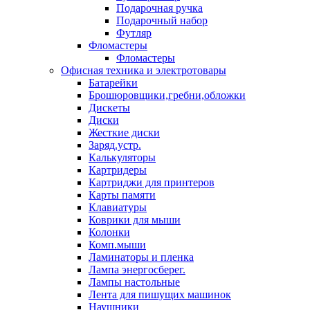
Подарочная ручка
Подарочный набор
Футляр
Фломастеры
Фломастеры
Офисная техника и электротовары
Батарейки
Брошюровщики,гребни,обложки
Дискеты
Диски
Жесткие диски
Заряд.устр.
Калькуляторы
Картридеры
Картриджи для принтеров
Карты памяти
Клавиатуры
Коврики для мыши
Колонки
Комп.мыши
Ламинаторы и пленка
Лампа энергосберег.
Лампы настольные
Лента для пишущих машинок
Наушники