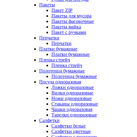
Пакеты
Пакет ZIP
Пакеты для мусора
Пакеты фасовочные
Пакеты майка
Пакет с ручками
Перчатки
Перчатки
Платки бумажные
Платки бумажные
Пленка стрейч
Пленка стрейч
Полотенца бумажные
Полотенца бумажные
Посуда одноразовая
Ложки одноразовые
Вилки одноразовые
Ножи одноразовые
Стаканы одноразовые
Чашки одноразовая
Тарелки одноразовые
Салфетки
Салфетки белые
Салфетки цветные
Салфетки с рисунком