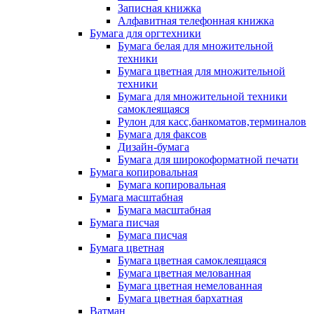
Записная книжка
Алфавитная телефонная книжка
Бумага для оргтехники
Бумага белая для множительной
техники
Бумага цветная для множительной
техники
Бумага для множительной техники
самоклеящаяся
Рулон для касс,банкоматов,терминалов
Бумага для факсов
Дизайн-бумага
Бумага для широкоформатной печати
Бумага копировальная
Бумага копировальная
Бумага масштабная
Бумага масштабная
Бумага писчая
Бумага писчая
Бумага цветная
Бумага цветная самоклеящаяся
Бумага цветная мелованная
Бумага цветная немелованная
Бумага цветная бархатная
Ватман