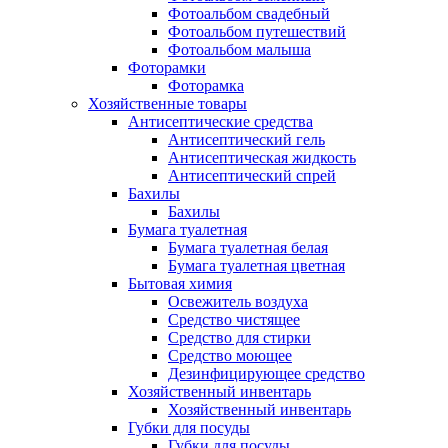
Фотоальбом свадебный
Фотоальбом путешествий
Фотоальбом малыша
Фоторамки
Фоторамка
Хозяйственные товары
Антисептические средства
Антисептический гель
Антисептическая жидкость
Антисептический спрей
Бахилы
Бахилы
Бумага туалетная
Бумага туалетная белая
Бумага туалетная цветная
Бытовая химия
Освежитель воздуха
Средство чистящее
Средство для стирки
Средство моющее
Дезинфицирующее средство
Хозяйственный инвентарь
Хозяйственный инвентарь
Губки для посуды
Губки для посуды