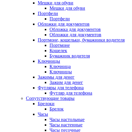
Мешки для обуви
Мешки для обуви
Портфели
Портфели
Обложки для документов
Обложка для документов
Обложки для документов
Портмоне, кошельки, бумажники водителя
Портмоне
Кошелек
Бумажник водителя
Ключницы
Ключница
Ключницы
Зажимы для денег
Зажим для денег
Футляры для телефона
Футляр для телефона
Сопутствующие товары
Брелоки
Брелок
Часы
Часы настольные
Часы настенные
Часы песочные