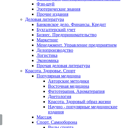
Фэн-шуй
Эзотерические знания
Прочие издания
Деловая литература
Банковское дело. Финансы. Кредит
Бухгалтерский учет
Бизнес. Предпринимательство
Маркетинг
Менеджмент. Управление предприятием
Делопроизводство
Логистика
Экономика
Прочая деловая литература
Красота. Здоровье. Спорт
Популярная медицина
Авторские методики
Восточная медицина
Фитотерапия. Ароматерапия
Диетология
Красота. Здоровый образ жизни
Научно - популярные медицинские
издания
Массаж
Спорт. Самооборона
Виды спорта