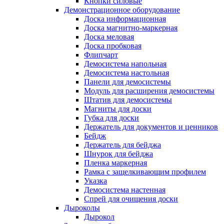
Кнопки силовые
Демонстрационное оборудование
Доска информационная
Доска магнитно-маркерная
Доска меловая
Доска пробковая
Флипчарт
Демосистема напольная
Демосистема настольная
Панели для демосистемы
Модуль для расширения демосистемы
Штатив для демосистемы
Магниты для доски
Губка для доски
Держатель для документов и ценников
Бейдж
Держатель для бейджа
Шнурок для бейджа
Пленка маркерная
Рамка с защелкивающим профилем
Указка
Демосистема настенная
Спрей для очищения доски
Дыроколы
Дырокол