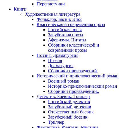
Переплетчики
Книги
Художественная литература
Фольклор. Басни. Эпос
Классическая и современная проза
Российская проза
Зарубежная проза
Афоризмы. Цитаты
Сборники классической и
современной прозы
Поэзия. Драматургия
Поэзия
Драматургия
Сборники произведений.
Исторический и приключенческий роман
Военный роман
Историко-приключенческий роман
Сборники произведений..
Детектив. Боевик. Триллер
Российский детектив
Зарубежный детектив
Отечественный боевик
Зарубежный боевик
Триллер
Фантастика. Фэнтези. Мистика