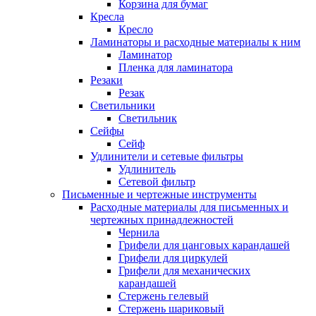
Корзина для бумаг
Кресла
Кресло
Ламинаторы и расходные материалы к ним
Ламинатор
Пленка для ламинатора
Резаки
Резак
Светильники
Светильник
Сейфы
Сейф
Удлинители и сетевые фильтры
Удлинитель
Сетевой фильтр
Письменные и чертежные инструменты
Расходные материалы для письменных и
чертежных принадлежностей
Чернила
Грифели для цанговых карандашей
Грифели для циркулей
Грифели для механических
карандашей
Стержень гелевый
Стержень шариковый