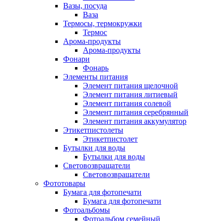
Вазы, посуда
Ваза
Термосы, термокружки
Термос
Арома-продукты
Арома-продукты
Фонари
Фонарь
Элементы питания
Элемент питания щелочной
Элемент питания литиевый
Элемент питания солевой
Элемент питания серебрянный
Элемент питания аккумулятор
Этикетпистолеты
Этикетпистолет
Бутылки для воды
Бутылки для воды
Световозвращатели
Световозвращатели
Фототовары
Бумага для фотопечати
Бумага для фотопечати
Фотоальбомы
Фотоальбом семейный