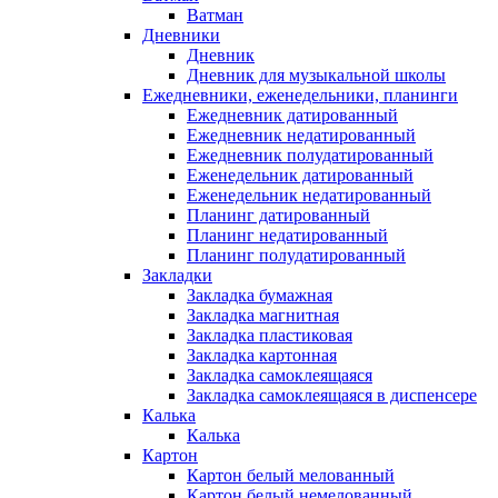
Ватман
Дневники
Дневник
Дневник для музыкальной школы
Ежедневники, еженедельники, планинги
Ежедневник датированный
Ежедневник недатированный
Ежедневник полудатированный
Еженедельник датированный
Еженедельник недатированный
Планинг датированный
Планинг недатированный
Планинг полудатированный
Закладки
Закладка бумажная
Закладка магнитная
Закладка пластиковая
Закладка картонная
Закладка самоклеящаяся
Закладка самоклеящаяся в диспенсере
Калька
Калька
Картон
Картон белый мелованный
Картон белый немелованный