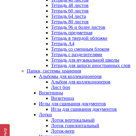
Тетрадь 48 листов
Тетрадь 60 листов
Тетрадь 64 листа
Тетрадь 80 листов
Тетрадь 96 и более листов
Тетрадь предметная
Тетрадь в твердой обложке
Тетрадь А4
Тетрадь со сменным блоком
Тетрадь с разделителями
Тетрадь для музыкальной школы
Тетрадь для записи иностранных слов
Папки, системы хранения
Альбомы для коллекционеров
Альбом для коллекционеров
Лист бон
Визитницы
Визитница
Иглы для сшивания документов
Игла для сшивания документов
Лотки
Лоток вертикальный
Лоток горизонтальный
Фильтр
Лоток-веер