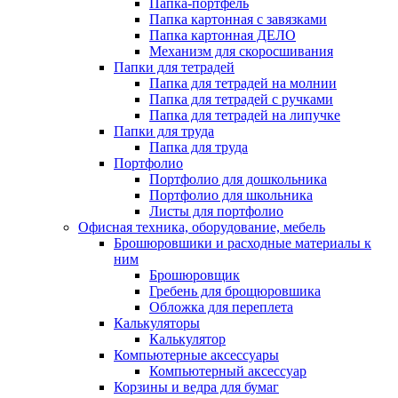
Папка-портфель
Папка картонная с завязками
Папка картонная ДЕЛО
Механизм для скоросшивания
Папки для тетрадей
Папка для тетрадей на молнии
Папка для тетрадей с ручками
Папка для тетрадей на липучке
Папки для труда
Папка для труда
Портфолио
Портфолио для дошкольника
Портфолио для школьника
Листы для портфолио
Офисная техника, оборудование, мебель
Брошюровшики и расходные материалы к
ним
Брошюровщик
Гребень для брощюровшика
Обложка для переплета
Калькуляторы
Калькулятор
Компьютерные аксессуары
Компьютерный аксессуар
Корзины и ведра для бумаг