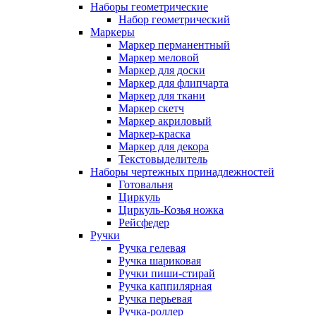
Наборы геометрические
Набор геометрический
Маркеры
Маркер перманентный
Маркер меловой
Маркер для доски
Маркер для флипчарта
Маркер для ткани
Маркер скетч
Маркер акриловый
Маркер-краска
Маркер для декора
Текстовыделитель
Наборы чертежных принадлежностей
Готовальня
Циркуль
Циркуль-Козья ножка
Рейсфедер
Ручки
Ручка гелевая
Ручка шариковая
Ручки пиши-стирай
Ручка каппилярная
Ручка перьевая
Ручка-роллер