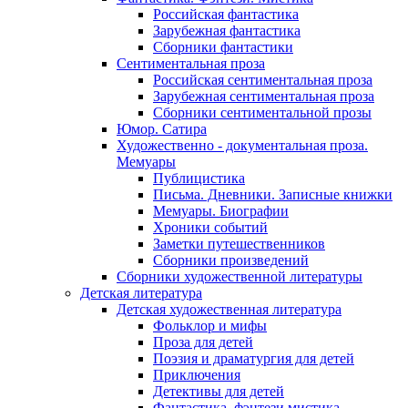
Российская фантастика
Зарубежная фантастика
Сборники фантастики
Сентиментальная проза
Российская сентиментальная проза
Зарубежная сентиментальная проза
Сборники сентиментальной прозы
Юмор. Сатира
Художественно - документальная проза.
Мемуары
Публицистика
Письма. Дневники. Записные книжки
Мемуары. Биографии
Хроники событий
Заметки путешественников
Сборники произведений
Сборники художественной литературы
Детская литература
Детская художественная литература
Фольклор и мифы
Проза для детей
Поэзия и драматургия для детей
Приключения
Детективы для детей
Фантастика, фэнтези мистика