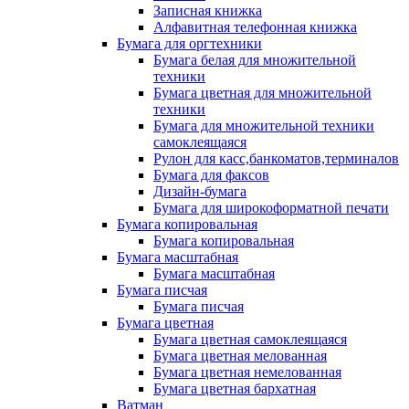
Записная книжка
Алфавитная телефонная книжка
Бумага для оргтехники
Бумага белая для множительной
техники
Бумага цветная для множительной
техники
Бумага для множительной техники
самоклеящаяся
Рулон для касс,банкоматов,терминалов
Бумага для факсов
Дизайн-бумага
Бумага для широкоформатной печати
Бумага копировальная
Бумага копировальная
Бумага масштабная
Бумага масштабная
Бумага писчая
Бумага писчая
Бумага цветная
Бумага цветная самоклеящаяся
Бумага цветная мелованная
Бумага цветная немелованная
Бумага цветная бархатная
Ватман