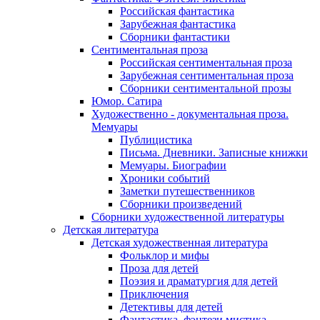
Российская фантастика
Зарубежная фантастика
Сборники фантастики
Сентиментальная проза
Российская сентиментальная проза
Зарубежная сентиментальная проза
Сборники сентиментальной прозы
Юмор. Сатира
Художественно - документальная проза.
Мемуары
Публицистика
Письма. Дневники. Записные книжки
Мемуары. Биографии
Хроники событий
Заметки путешественников
Сборники произведений
Сборники художественной литературы
Детская литература
Детская художественная литература
Фольклор и мифы
Проза для детей
Поэзия и драматургия для детей
Приключения
Детективы для детей
Фантастика, фэнтези мистика