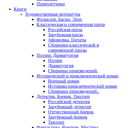
Переплетчики
Книги
Художественная литература
Фольклор. Басни. Эпос
Классическая и современная проза
Российская проза
Зарубежная проза
Афоризмы. Цитаты
Сборники классической и
современной прозы
Поэзия. Драматургия
Поэзия
Драматургия
Сборники произведений.
Исторический и приключенческий роман
Военный роман
Историко-приключенческий роман
Сборники произведений..
Детектив. Боевик. Триллер
Российский детектив
Зарубежный детектив
Отечественный боевик
Зарубежный боевик
Триллер
Фантастика. Фэнтези. Мистика