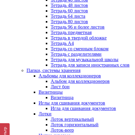
Тетрадь 48 листов
Тетрадь 60 листов
Тетрадь 64 листа
Тетрадь 80 листов
Тетрадь 96 и более листов
Тетрадь предметная
Тетрадь в твердой обложке
Тетрадь А4
Тетрадь со сменным блоком
Тетрадь с разделителями
Тетрадь для музыкальной школы
Тетрадь для записи иностранных слов
Папки, системы хранения
Альбомы для коллекционеров
Альбом для коллекционеров
Лист бон
Визитницы
Визитница
Иглы для сшивания документов
Игла для сшивания документов
Лотки
Лоток вертикальный
Лоток горизонтальный
Фильтр
Лоток-веер