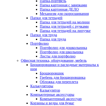
Папка-портфель
Папка картонная с завязками
Папка картонная ДЕЛО
Механизм для скоросшивания
Папки для тетрадей
Папка для тетрадей на молнии
Папка для тетрадей с ручками
Папка для тетрадей на липучке
Папки для труда
Папка для труда
Портфолио
Портфолио для дошкольника
Портфолио для школьника
Листы для портфолио
Офисная техника, оборудование, мебель
Брошюровшики и расходные материалы к
ним
Брошюровщик
Гребень для брощюровшика
Обложка для переплета
Калькуляторы
Калькулятор
Компьютерные аксессуары
Компьютерный аксессуар
Корзины и ведра для бумаг