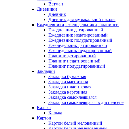
Ватман
Дневники
Дневник
Дневник для музыкальной школы
Ежедневники, еженедельники, планинги
Ежедневник датированный
Ежедневник недатированный
Ежедневник полудатированный
Еженедельник датированный
Еженедельник недатированный
Планинг датированный
Планинг недатированный
Планинг полудатированный
Закладки
Закладка бумажная
Закладка магнитная
Закладка пластиковая
Закладка картонная
Закладка самоклеящаяся
Закладка самоклеящаяся в диспенсере
Калька
Калька
Картон
Картон белый мелованный
Картон белый немелованный