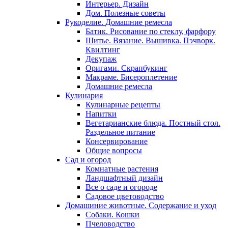
Интерьер. Дизайн
Дом. Полезные советы
Рукоделие. Домашние ремесла
Батик. Рисование по стеклу, фарфору
Шитье. Вязание. Вышивка. Пэчворк.
Квилтинг
Декупаж
Оригами. Скрапбукинг
Макраме. Бисероплетение
Домашние ремесла
Кулинария
Кулинарные рецепты
Напитки
Вегетарианские блюда. Постный стол.
Раздельное питание
Консервирование
Общие вопросы
Сад и огород
Комнатные растения
Ландшафтный дизайн
Все о саде и огороде
Садовое цветоводство
Домашиние животные. Содержание и уход
Собаки. Кошки
Пчеловодство