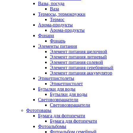
Вазы, посуда
Ваза
Термосы, термокружки
Термос
Арома-продукты
Арома-продукты
Фонари
Фонарь
Элементы питания
Элемент питания щелочной
Элемент питания литиевый
Элемент питания солевой
Элемент питания серебрянный
Элемент питания аккумулятор
Этикетпистолеты
Этикетпистолет
Бутылки для воды
Бутылки для воды
Световозвращатели
Световозвращатели
Фототовары
Бумага для фотопечати
Бумага для фотопечати
Фотоальбомы
Фотоальбом семейный