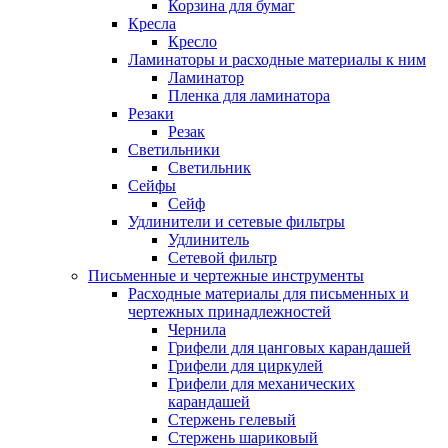
Корзина для бумаг
Кресла
Кресло
Ламинаторы и расходные материалы к ним
Ламинатор
Пленка для ламинатора
Резаки
Резак
Светильники
Светильник
Сейфы
Сейф
Удлинители и сетевые фильтры
Удлинитель
Сетевой фильтр
Письменные и чертежные инструменты
Расходные материалы для письменных и
чертежных принадлежностей
Чернила
Грифели для цанговых карандашей
Грифели для циркулей
Грифели для механических
карандашей
Стержень гелевый
Стержень шариковый