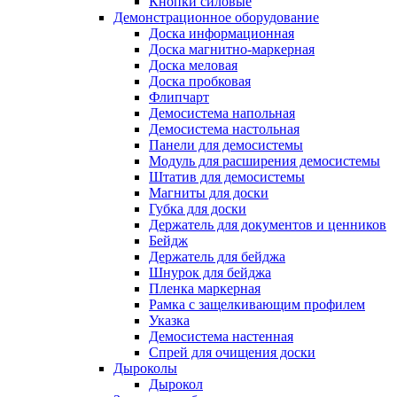
Кнопки силовые
Демонстрационное оборудование
Доска информационная
Доска магнитно-маркерная
Доска меловая
Доска пробковая
Флипчарт
Демосистема напольная
Демосистема настольная
Панели для демосистемы
Модуль для расширения демосистемы
Штатив для демосистемы
Магниты для доски
Губка для доски
Держатель для документов и ценников
Бейдж
Держатель для бейджа
Шнурок для бейджа
Пленка маркерная
Рамка с защелкивающим профилем
Указка
Демосистема настенная
Спрей для очищения доски
Дыроколы
Дырокол