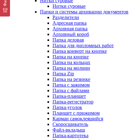
Нитки суровые
Нитки суровые
Папки и системы архивации документов
Разделители
Адресная папка
Архивная папка
Архивный короб
Папка деловая
Папка для дипломных работ
Папка конверт на кнопке
Папка на кнопке
Папка на кольцах
Папка на молнии
Папка Zip
Папка на резинке
Папка с зажимом
Папка с файлами
Папка-планшет
Папка-регистратор
Папка-уголок
Планшет с прижимом
Карман самоклеящийся
Скоросшиватель
Файл-вкладыш
Папка-картотека