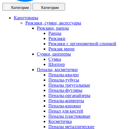
Категории
Категории
Канцтовары
Рюкзаки, сумки, аксессуары
Рюкзаки, ранцы
Ранцы
Рюкзаки
Рюкзаки с эргономичной спинкой
Рюкзак мини
Сумки, шопперы
Сумка
Шоппер
Пеналы, косметички
Пеналы-квадро
Пеналы-тубусы
Пеналы треугольные
Пеналы-футляры
Пеналы-органайзеры
Пеналы-конверты
Пеналы-книжки
Пенал для кистей
Пеналы пластиковые
Косметичка
Пеналы металлические