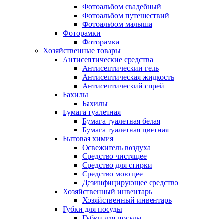
Фотоальбом свадебный
Фотоальбом путешествий
Фотоальбом малыша
Фоторамки
Фоторамка
Хозяйственные товары
Антисептические средства
Антисептический гель
Антисептическая жидкость
Антисептический спрей
Бахилы
Бахилы
Бумага туалетная
Бумага туалетная белая
Бумага туалетная цветная
Бытовая химия
Освежитель воздуха
Средство чистящее
Средство для стирки
Средство моющее
Дезинфицирующее средство
Хозяйственный инвентарь
Хозяйственный инвентарь
Губки для посуды
Губки для посуды