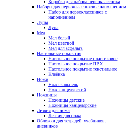
Коробка для набора первоклассника
Наборы для первоклассников с наполнением
Набор для первоклассников с
наполнением
Лупы
Лупа
Мел
Мел белый
Мел цветной
Мел для асфальта
Настольные покрытия
Настольное покрытие пластиковое
Настольное покрытие ПВХ
Настольное покрытие текстильное
Клеёнка
Ножи
Нож скальпель
Нож канцелярский
Ножницы
Ножницы детские
Ножницы канцелярские
Лезвия для ножа
Лезвия для ножа
Обложки для тетрадей, учебников,
дневников