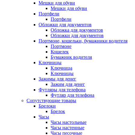
Мешки для обуви
Мешки для обуви
Портфели
Портфели
Обложки для документов
Обложка для документов
Обложки для документов
Портмоне, кошельки, бумажники водителя
Портмоне
Кошелек
Бумажник водителя
Ключницы
Ключница
Ключницы
Зажимы для денег
Зажим для денег
Футляры для телефона
Футляр для телефона
Сопутствующие товары
Брелоки
Брелок
Часы
Часы настольные
Часы настенные
Часы песочные