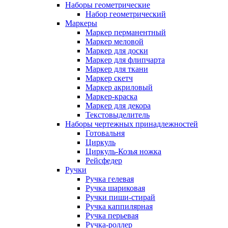
Наборы геометрические
Набор геометрический
Маркеры
Маркер перманентный
Маркер меловой
Маркер для доски
Маркер для флипчарта
Маркер для ткани
Маркер скетч
Маркер акриловый
Маркер-краска
Маркер для декора
Текстовыделитель
Наборы чертежных принадлежностей
Готовальня
Циркуль
Циркуль-Козья ножка
Рейсфедер
Ручки
Ручка гелевая
Ручка шариковая
Ручки пиши-стирай
Ручка каппилярная
Ручка перьевая
Ручка-роллер