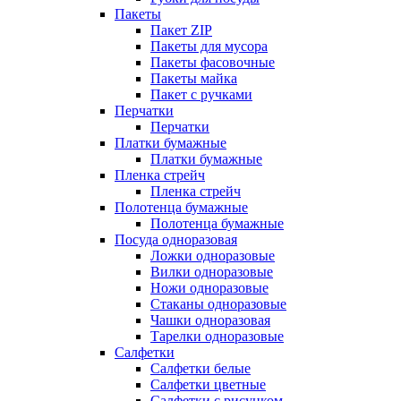
Пакеты
Пакет ZIP
Пакеты для мусора
Пакеты фасовочные
Пакеты майка
Пакет с ручками
Перчатки
Перчатки
Платки бумажные
Платки бумажные
Пленка стрейч
Пленка стрейч
Полотенца бумажные
Полотенца бумажные
Посуда одноразовая
Ложки одноразовые
Вилки одноразовые
Ножи одноразовые
Стаканы одноразовые
Чашки одноразовая
Тарелки одноразовые
Салфетки
Салфетки белые
Салфетки цветные
Салфетки с рисунком