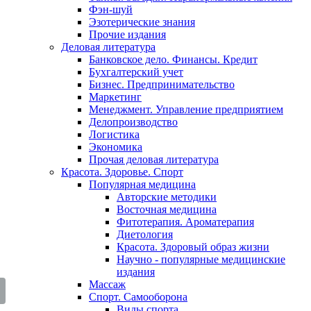
Фэн-шуй
Эзотерические знания
Прочие издания
Деловая литература
Банковское дело. Финансы. Кредит
Бухгалтерский учет
Бизнес. Предпринимательство
Маркетинг
Менеджмент. Управление предприятием
Делопроизводство
Логистика
Экономика
Прочая деловая литература
Красота. Здоровье. Спорт
Популярная медицина
Авторские методики
Восточная медицина
Фитотерапия. Ароматерапия
Диетология
Красота. Здоровый образ жизни
Научно - популярные медицинские
издания
Массаж
Спорт. Самооборона
Виды спорта