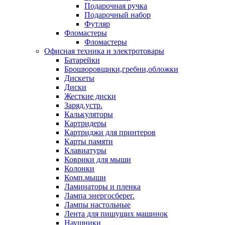
Подарочная ручка
Подарочный набор
Футляр
Фломастеры
Фломастеры
Офисная техника и электротовары
Батарейки
Брошюровщики,гребни,обложки
Дискеты
Диски
Жесткие диски
Заряд.устр.
Калькуляторы
Картридеры
Картриджи для принтеров
Карты памяти
Клавиатуры
Коврики для мыши
Колонки
Комп.мыши
Ламинаторы и пленка
Лампа энергосберег.
Лампы настольные
Лента для пишущих машинок
Наушники