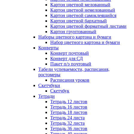
Картон цветной мелованный
Картон цветной немелованный
Картон цветной самоклеящийся
Картон цветной бархатный
Картон цветной форматный листами
Картон грунтованный
Наборы цветного картона и бумаги
Набор цветного картона и бумаги
Конверты
Конверт почтовый
Конверт для СД
Пакет п/э почтовый
Табели успеваемости, расписания,
ростомеры
Расписания уроков
Скетчбуки
Скетчбук
Тетради
Тетрадь 12 листов
Тетрадь 16 листов
Тетрадь 18 листов
Тетрадь 24 листа
Тетрадь 32 листа
Тетрадь 36 листов
Тетрадь 40 листов