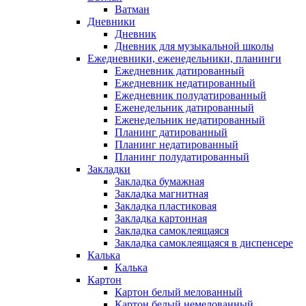
Ватман
Дневники
Дневник
Дневник для музыкальной школы
Ежедневники, еженедельники, планинги
Ежедневник датированный
Ежедневник недатированный
Ежедневник полудатированный
Еженедельник датированный
Еженедельник недатированный
Планинг датированный
Планинг недатированный
Планинг полудатированный
Закладки
Закладка бумажная
Закладка магнитная
Закладка пластиковая
Закладка картонная
Закладка самоклеящаяся
Закладка самоклеящаяся в диспенсере
Калька
Калька
Картон
Картон белый мелованный
Картон белый немелованный