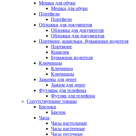
Мешки для обуви
Мешки для обуви
Портфели
Портфели
Обложки для документов
Обложка для документов
Обложки для документов
Портмоне, кошельки, бумажники водителя
Портмоне
Кошелек
Бумажник водителя
Ключницы
Ключница
Ключницы
Зажимы для денег
Зажим для денег
Футляры для телефона
Футляр для телефона
Сопутствующие товары
Брелоки
Брелок
Часы
Часы настольные
Часы настенные
Часы песочные