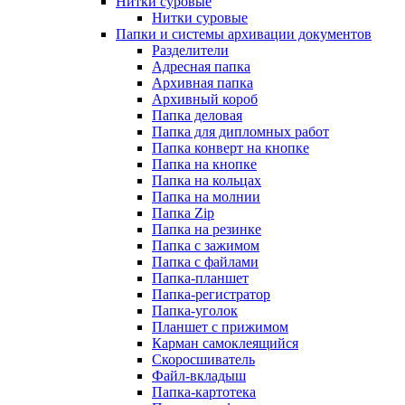
Нитки суровые
Нитки суровые
Папки и системы архивации документов
Разделители
Адресная папка
Архивная папка
Архивный короб
Папка деловая
Папка для дипломных работ
Папка конверт на кнопке
Папка на кнопке
Папка на кольцах
Папка на молнии
Папка Zip
Папка на резинке
Папка с зажимом
Папка с файлами
Папка-планшет
Папка-регистратор
Папка-уголок
Планшет с прижимом
Карман самоклеящийся
Скоросшиватель
Файл-вкладыш
Папка-картотека