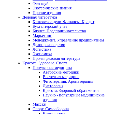
Фэн-шуй
Эзотерические знания
Прочие издания
Деловая литература
Банковское дело. Финансы. Кредит
Бухгалтерский учет
Бизнес. Предпринимательство
Маркетинг
Менеджмент. Управление предприятием
Делопроизводство
Логистика
Экономика
Прочая деловая литература
Красота. Здоровье. Спорт
Популярная медицина
Авторские методики
Восточная медицина
Фитотерапия. Ароматерапия
Диетология
Красота. Здоровый образ жизни
Научно - популярные медицинские
издания
Массаж
Спорт. Самооборона
Виды спорта