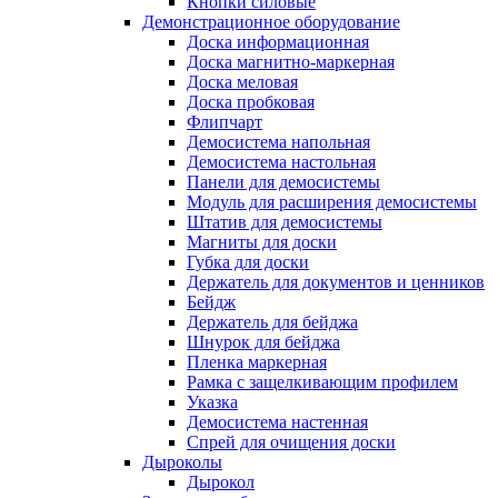
Кнопки силовые
Демонстрационное оборудование
Доска информационная
Доска магнитно-маркерная
Доска меловая
Доска пробковая
Флипчарт
Демосистема напольная
Демосистема настольная
Панели для демосистемы
Модуль для расширения демосистемы
Штатив для демосистемы
Магниты для доски
Губка для доски
Держатель для документов и ценников
Бейдж
Держатель для бейджа
Шнурок для бейджа
Пленка маркерная
Рамка с защелкивающим профилем
Указка
Демосистема настенная
Спрей для очищения доски
Дыроколы
Дырокол