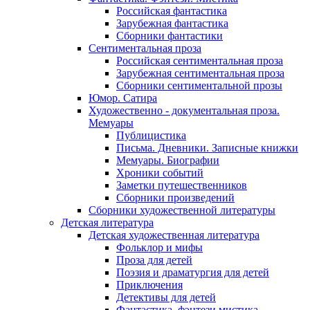
Российская фантастика
Зарубежная фантастика
Сборники фантастики
Сентиментальная проза
Российская сентиментальная проза
Зарубежная сентиментальная проза
Сборники сентиментальной прозы
Юмор. Сатира
Художественно - документальная проза.
Мемуары
Публицистика
Письма. Дневники. Записные книжки
Мемуары. Биографии
Хроники событий
Заметки путешественников
Сборники произведений
Сборники художественной литературы
Детская литература
Детская художественная литература
Фольклор и мифы
Проза для детей
Поэзия и драматургия для детей
Приключения
Детективы для детей
Фантастика, фэнтези мистика