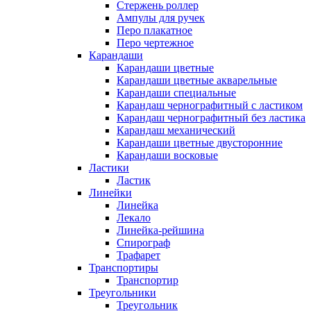
Стержень роллер
Ампулы для ручек
Перо плакатное
Перо чертежное
Карандаши
Карандаши цветные
Карандаши цветные акварельные
Карандаши специальные
Карандаш чернографитный с ластиком
Карандаш чернографитный без ластика
Карандаш механический
Карандаши цветные двусторонние
Карандаши восковые
Ластики
Ластик
Линейки
Линейка
Лекало
Линейка-рейшина
Спирограф
Трафарет
Транспортиры
Транспортир
Треугольники
Треугольник