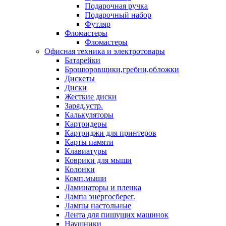
Подарочная ручка
Подарочный набор
Футляр
Фломастеры
Фломастеры
Офисная техника и электротовары
Батарейки
Брошюровщики,гребни,обложки
Дискеты
Диски
Жесткие диски
Заряд.устр.
Калькуляторы
Картридеры
Картриджи для принтеров
Карты памяти
Клавиатуры
Коврики для мыши
Колонки
Комп.мыши
Ламинаторы и пленка
Лампа энергосберег.
Лампы настольные
Лента для пишущих машинок
Наушники