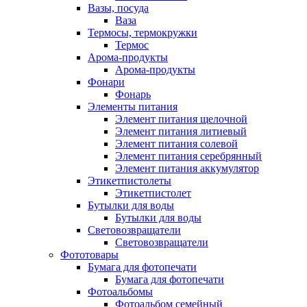
Вазы, посуда
Ваза
Термосы, термокружки
Термос
Арома-продукты
Арома-продукты
Фонари
Фонарь
Элементы питания
Элемент питания щелочной
Элемент питания литиевый
Элемент питания солевой
Элемент питания серебрянный
Элемент питания аккумулятор
Этикетпистолеты
Этикетпистолет
Бутылки для воды
Бутылки для воды
Световозвращатели
Световозвращатели
Фототовары
Бумага для фотопечати
Бумага для фотопечати
Фотоальбомы
Фотоальбом семейный