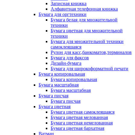
Записная книжка
Алфавитная телефонная книжка
Бумага для оргтехники
Бумага белая для множительной
техники
Бумага цветная для множительной
техники
Бумага для множительной техники
самоклеящаяся
Рулон для касс,банкоматов,терминалов
Бумага для факсов
Дизайн-бумага
Бумага для широкоформатной печати
Бумага копировальная
Бумага копировальная
Бумага масштабная
Бумага масштабная
Бумага писчая
Бумага писчая
Бумага цветная
Бумага цветная самоклеящаяся
Бумага цветная мелованная
Бумага цветная немелованная
Бумага цветная бархатная
Ватман