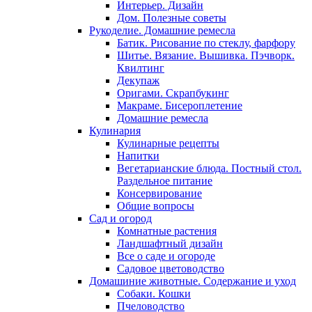
Интерьер. Дизайн
Дом. Полезные советы
Рукоделие. Домашние ремесла
Батик. Рисование по стеклу, фарфору
Шитье. Вязание. Вышивка. Пэчворк.
Квилтинг
Декупаж
Оригами. Скрапбукинг
Макраме. Бисероплетение
Домашние ремесла
Кулинария
Кулинарные рецепты
Напитки
Вегетарианские блюда. Постный стол.
Раздельное питание
Консервирование
Общие вопросы
Сад и огород
Комнатные растения
Ландшафтный дизайн
Все о саде и огороде
Садовое цветоводство
Домашиние животные. Содержание и уход
Собаки. Кошки
Пчеловодство