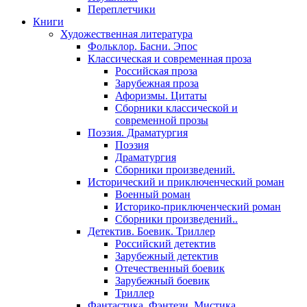
Переплетчики
Книги
Художественная литература
Фольклор. Басни. Эпос
Классическая и современная проза
Российская проза
Зарубежная проза
Афоризмы. Цитаты
Сборники классической и
современной прозы
Поэзия. Драматургия
Поэзия
Драматургия
Сборники произведений.
Исторический и приключенческий роман
Военный роман
Историко-приключенческий роман
Сборники произведений..
Детектив. Боевик. Триллер
Российский детектив
Зарубежный детектив
Отечественный боевик
Зарубежный боевик
Триллер
Фантастика. Фэнтези. Мистика