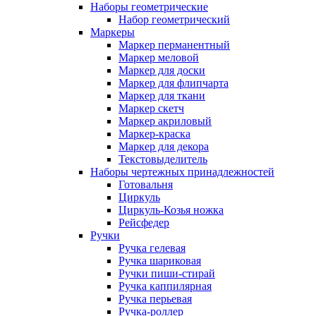
Наборы геометрические
Набор геометрический
Маркеры
Маркер перманентный
Маркер меловой
Маркер для доски
Маркер для флипчарта
Маркер для ткани
Маркер скетч
Маркер акриловый
Маркер-краска
Маркер для декора
Текстовыделитель
Наборы чертежных принадлежностей
Готовальня
Циркуль
Циркуль-Козья ножка
Рейсфедер
Ручки
Ручка гелевая
Ручка шариковая
Ручки пиши-стирай
Ручка каппилярная
Ручка перьевая
Ручка-роллер