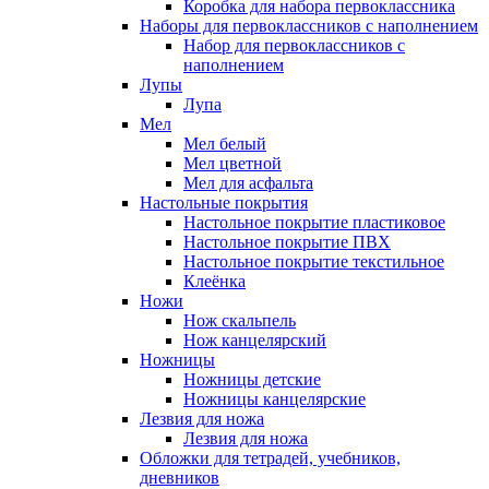
Коробка для набора первоклассника
Наборы для первоклассников с наполнением
Набор для первоклассников с
наполнением
Лупы
Лупа
Мел
Мел белый
Мел цветной
Мел для асфальта
Настольные покрытия
Настольное покрытие пластиковое
Настольное покрытие ПВХ
Настольное покрытие текстильное
Клеёнка
Ножи
Нож скальпель
Нож канцелярский
Ножницы
Ножницы детские
Ножницы канцелярские
Лезвия для ножа
Лезвия для ножа
Обложки для тетрадей, учебников,
дневников