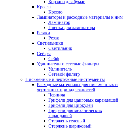
Корзина для бумаг
Кресла
Кресло
Ламинаторы и расходные материалы к ним
Ламинатор
Пленка для ламинатора
Резаки
Резак
Светильники
Светильник
Сейфы
Сейф
Удлинители и сетевые фильтры
Удлинитель
Сетевой фильтр
Письменные и чертежные инструменты
Расходные материалы для письменных и
чертежных принадлежностей
Чернила
Грифели для цанговых карандашей
Грифели для циркулей
Грифели для механических
карандашей
Стержень гелевый
Стержень шариковый