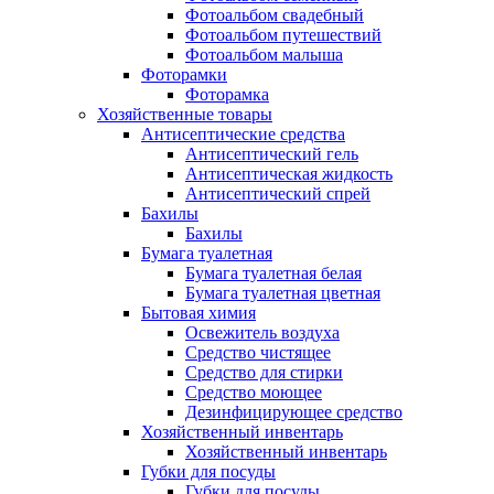
Фотоальбом свадебный
Фотоальбом путешествий
Фотоальбом малыша
Фоторамки
Фоторамка
Хозяйственные товары
Антисептические средства
Антисептический гель
Антисептическая жидкость
Антисептический спрей
Бахилы
Бахилы
Бумага туалетная
Бумага туалетная белая
Бумага туалетная цветная
Бытовая химия
Освежитель воздуха
Средство чистящее
Средство для стирки
Средство моющее
Дезинфицирующее средство
Хозяйственный инвентарь
Хозяйственный инвентарь
Губки для посуды
Губки для посуды