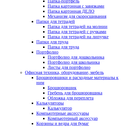
Папка-портфель
Папка картонная с завязками
Папка картонная ДЕЛО
Механизм для скоросшивания
Папки для тетрадей
Папка для тетрадей на молнии
Папка для тетрадей с ручками
Папка для тетрадей на липучке
Папки для труда
Папка для труда
Портфолио
Портфолио для дошкольника
Портфолио для школьника
Листы для портфолио
Офисная техника, оборудование, мебель
Брошюровшики и расходные материалы к
ним
Брошюровщик
Гребень для брощюровшика
Обложка для переплета
Калькуляторы
Калькулятор
Компьютерные аксессуары
Компьютерный аксессуар
Корзины и ведра для бумаг