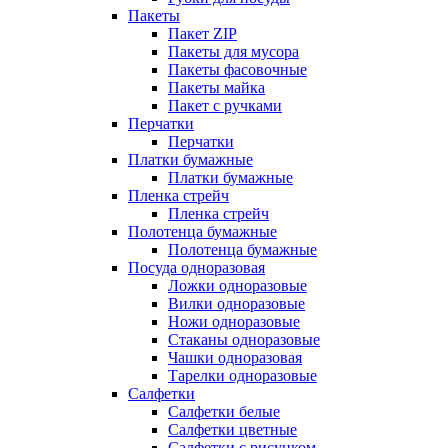
Пакеты
Пакет ZIP
Пакеты для мусора
Пакеты фасовочные
Пакеты майка
Пакет с ручками
Перчатки
Перчатки
Платки бумажные
Платки бумажные
Пленка стрейч
Пленка стрейч
Полотенца бумажные
Полотенца бумажные
Посуда одноразовая
Ложки одноразовые
Вилки одноразовые
Ножи одноразовые
Стаканы одноразовые
Чашки одноразовая
Тарелки одноразовые
Салфетки
Салфетки белые
Салфетки цветные
Салфетки с рисунком