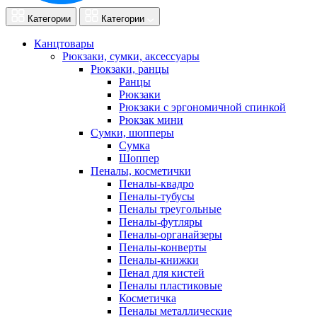
Категории
Категории
Канцтовары
Рюкзаки, сумки, аксессуары
Рюкзаки, ранцы
Ранцы
Рюкзаки
Рюкзаки с эргономичной спинкой
Рюкзак мини
Сумки, шопперы
Сумка
Шоппер
Пеналы, косметички
Пеналы-квадро
Пеналы-тубусы
Пеналы треугольные
Пеналы-футляры
Пеналы-органайзеры
Пеналы-конверты
Пеналы-книжки
Пенал для кистей
Пеналы пластиковые
Косметичка
Пеналы металлические