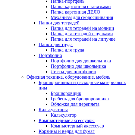
Папка-портфель
Папка картонная с завязками
Папка картонная ДЕЛО
Механизм для скоросшивания
Папки для тетрадей
Папка для тетрадей на молнии
Папка для тетрадей с ручками
Папка для тетрадей на липучке
Папки для труда
Папка для труда
Портфолио
Портфолио для дошкольника
Портфолио для школьника
Листы для портфолио
Офисная техника, оборудование, мебель
Брошюровшики и расходные материалы к
ним
Брошюровщик
Гребень для брощюровшика
Обложка для переплета
Калькуляторы
Калькулятор
Компьютерные аксессуары
Компьютерный аксессуар
Корзины и ведра для бумаг