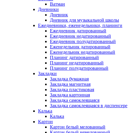
Ватман
Дневники
Дневник
Дневник для музыкальной школы
Ежедневники, еженедельники, планинги
Ежедневник датированный
Ежедневник недатированный
Ежедневник полудатированный
Еженедельник датированный
Еженедельник недатированный
Планинг датированный
Планинг недатированный
Планинг полудатированный
Закладки
Закладка бумажная
Закладка магнитная
Закладка пластиковая
Закладка картонная
Закладка самоклеящаяся
Закладка самоклеящаяся в диспенсере
Калька
Калька
Картон
Картон белый мелованный
Картон белый немелованный