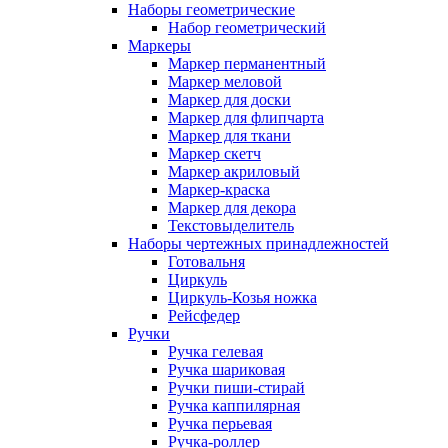
Наборы геометрические
Набор геометрический
Маркеры
Маркер перманентный
Маркер меловой
Маркер для доски
Маркер для флипчарта
Маркер для ткани
Маркер скетч
Маркер акриловый
Маркер-краска
Маркер для декора
Текстовыделитель
Наборы чертежных принадлежностей
Готовальня
Циркуль
Циркуль-Козья ножка
Рейсфедер
Ручки
Ручка гелевая
Ручка шариковая
Ручки пиши-стирай
Ручка каппилярная
Ручка перьевая
Ручка-роллер