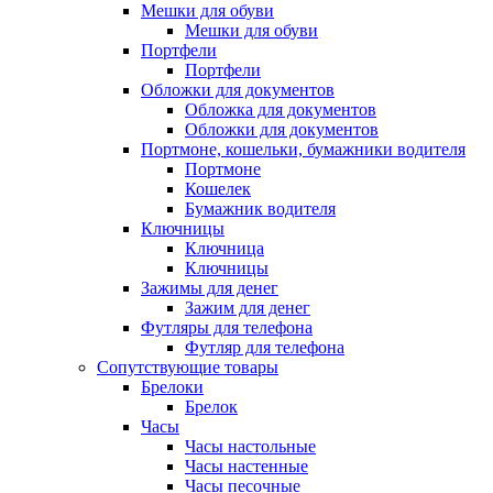
Мешки для обуви
Мешки для обуви
Портфели
Портфели
Обложки для документов
Обложка для документов
Обложки для документов
Портмоне, кошельки, бумажники водителя
Портмоне
Кошелек
Бумажник водителя
Ключницы
Ключница
Ключницы
Зажимы для денег
Зажим для денег
Футляры для телефона
Футляр для телефона
Сопутствующие товары
Брелоки
Брелок
Часы
Часы настольные
Часы настенные
Часы песочные