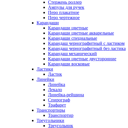
Стержень роллер
Ампулы для ручек
Перо плакатное
Перо чертежное
Карандаши
Карандаши цветные
Карандаши цветные акварельные
Карандаши специальные
Карандаш чернографитный с ластиком
Карандаш чернографитный без ластика
Карандаш механический
Карандаши цветные двусторонние
Карандаши восковые
Ластики
Ластик
Линейки
Линейка
Лекало
Линейка-рейшина
Спирограф
Трафарет
Транспортиры
Транспортир
Треугольники
Треугольник