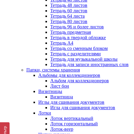
Тетрадь 48 листов
Тетрадь 60 листов
Тетрадь 64 листа
Тетрадь 80 листов
Тетрадь 96 и более листов
Тетрадь предметная
Тетрадь в твердой обложке
Тетрадь А4
Тетрадь со сменным блоком
Тетрадь с разделителями
Тетрадь для музыкальной школы
Тетрадь для записи иностранных слов
Папки, системы хранения
Альбомы для коллекционеров
Альбом для коллекционеров
Лист бон
Визитницы
Визитница
Иглы для сшивания документов
Игла для сшивания документов
Лотки
Лоток вертикальный
Лоток горизонтальный
Фильтр
Лоток-веер