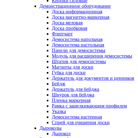
Кнопки силовые
Демонстрационное оборудование
Доска информационная
Доска магнитно-маркерная
Доска меловая
Доска пробковая
Флипчарт
Демосистема напольная
Демосистема настольная
Панели для демосистемы
Модуль для расширения демосистемы
Штатив для демосистемы
Магниты для доски
Губка для доски
Держатель для документов и ценников
Бейдж
Держатель для бейджа
Шнурок для бейджа
Пленка маркерная
Рамка с защелкивающим профилем
Указка
Демосистема настенная
Спрей для очищения доски
Дыроколы
Дырокол