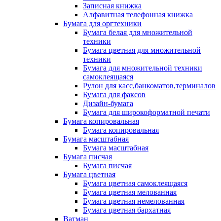
Записная книжка
Алфавитная телефонная книжка
Бумага для оргтехники
Бумага белая для множительной
техники
Бумага цветная для множительной
техники
Бумага для множительной техники
самоклеящаяся
Рулон для касс,банкоматов,терминалов
Бумага для факсов
Дизайн-бумага
Бумага для широкоформатной печати
Бумага копировальная
Бумага копировальная
Бумага масштабная
Бумага масштабная
Бумага писчая
Бумага писчая
Бумага цветная
Бумага цветная самоклеящаяся
Бумага цветная мелованная
Бумага цветная немелованная
Бумага цветная бархатная
Ватман