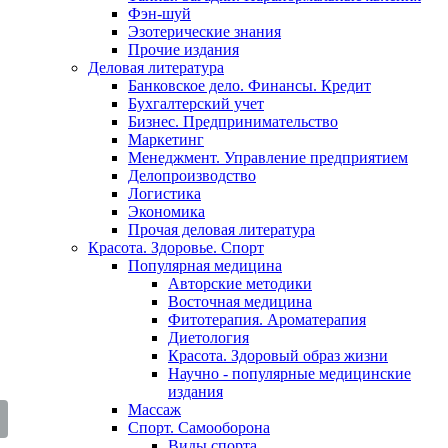
Фэн-шуй
Эзотерические знания
Прочие издания
Деловая литература
Банковское дело. Финансы. Кредит
Бухгалтерский учет
Бизнес. Предпринимательство
Маркетинг
Менеджмент. Управление предприятием
Делопроизводство
Логистика
Экономика
Прочая деловая литература
Красота. Здоровье. Спорт
Популярная медицина
Авторские методики
Восточная медицина
Фитотерапия. Ароматерапия
Диетология
Красота. Здоровый образ жизни
Научно - популярные медицинские
издания
Массаж
Спорт. Самооборона
Виды спорта