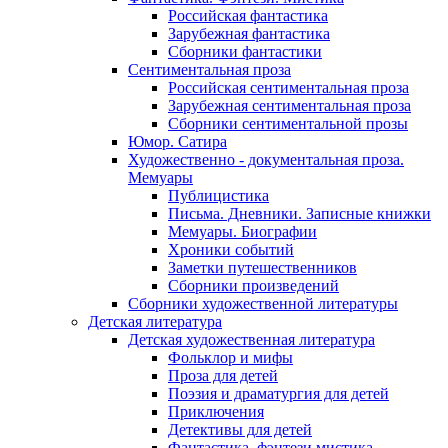
Российская фантастика
Зарубежная фантастика
Сборники фантастики
Сентиментальная проза
Российская сентиментальная проза
Зарубежная сентиментальная проза
Сборники сентиментальной прозы
Юмор. Сатира
Художественно - документальная проза.
Мемуары
Публицистика
Письма. Дневники. Записные книжки
Мемуары. Биографии
Хроники событий
Заметки путешественников
Сборники произведений
Сборники художественной литературы
Детская литература
Детская художественная литература
Фольклор и мифы
Проза для детей
Поэзия и драматургия для детей
Приключения
Детективы для детей
Фантастика, фэнтези мистика