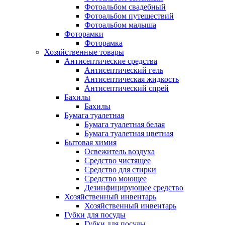
Фотоальбом свадебный
Фотоальбом путешествий
Фотоальбом малыша
Фоторамки
Фоторамка
Хозяйственные товары
Антисептические средства
Антисептический гель
Антисептическая жидкость
Антисептический спрей
Бахилы
Бахилы
Бумага туалетная
Бумага туалетная белая
Бумага туалетная цветная
Бытовая химия
Освежитель воздуха
Средство чистящее
Средство для стирки
Средство моющее
Дезинфицирующее средство
Хозяйственный инвентарь
Хозяйственный инвентарь
Губки для посуды
Губки для посуды