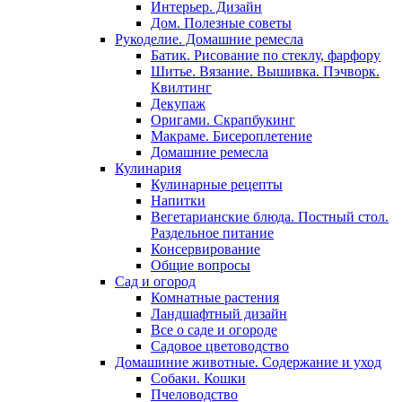
Интерьер. Дизайн
Дом. Полезные советы
Рукоделие. Домашние ремесла
Батик. Рисование по стеклу, фарфору
Шитье. Вязание. Вышивка. Пэчворк.
Квилтинг
Декупаж
Оригами. Скрапбукинг
Макраме. Бисероплетение
Домашние ремесла
Кулинария
Кулинарные рецепты
Напитки
Вегетарианские блюда. Постный стол.
Раздельное питание
Консервирование
Общие вопросы
Сад и огород
Комнатные растения
Ландшафтный дизайн
Все о саде и огороде
Садовое цветоводство
Домашиние животные. Содержание и уход
Собаки. Кошки
Пчеловодство