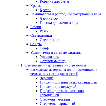
Корзина для бумаг
Кресла
Кресло
Ламинаторы и расходные материалы к ним
Ламинатор
Пленка для ламинатора
Резаки
Резак
Светильники
Светильник
Сейфы
Сейф
Удлинители и сетевые фильтры
Удлинитель
Сетевой фильтр
Письменные и чертежные инструменты
Расходные материалы для письменных и
чертежных принадлежностей
Чернила
Грифели для цанговых карандашей
Грифели для циркулей
Грифели для механических
карандашей
Стержень гелевый
Стержень шариковый