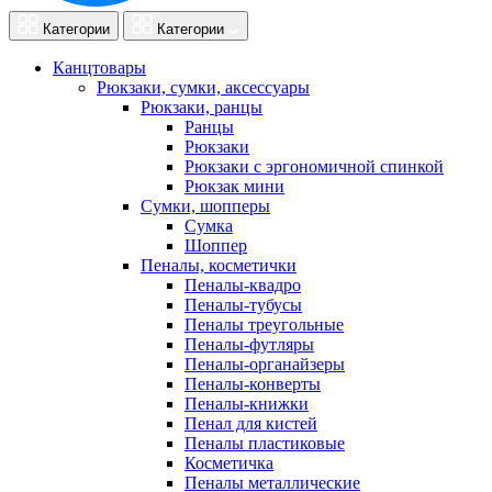
Категории
Категории
Канцтовары
Рюкзаки, сумки, аксессуары
Рюкзаки, ранцы
Ранцы
Рюкзаки
Рюкзаки с эргономичной спинкой
Рюкзак мини
Сумки, шопперы
Сумка
Шоппер
Пеналы, косметички
Пеналы-квадро
Пеналы-тубусы
Пеналы треугольные
Пеналы-футляры
Пеналы-органайзеры
Пеналы-конверты
Пеналы-книжки
Пенал для кистей
Пеналы пластиковые
Косметичка
Пеналы металлические