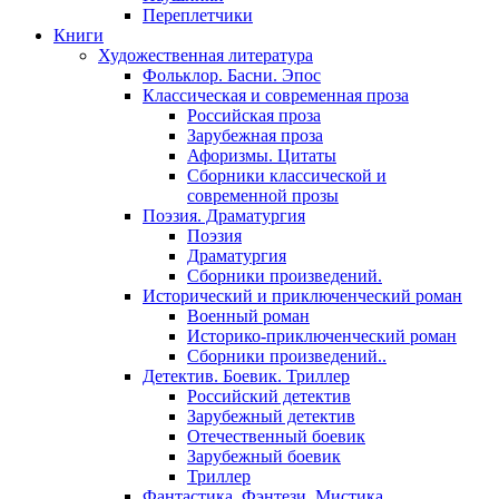
Переплетчики
Книги
Художественная литература
Фольклор. Басни. Эпос
Классическая и современная проза
Российская проза
Зарубежная проза
Афоризмы. Цитаты
Сборники классической и
современной прозы
Поэзия. Драматургия
Поэзия
Драматургия
Сборники произведений.
Исторический и приключенческий роман
Военный роман
Историко-приключенческий роман
Сборники произведений..
Детектив. Боевик. Триллер
Российский детектив
Зарубежный детектив
Отечественный боевик
Зарубежный боевик
Триллер
Фантастика. Фэнтези. Мистика