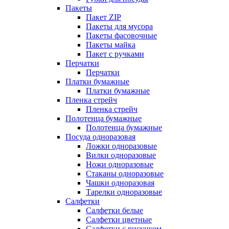
Пакеты
Пакет ZIP
Пакеты для мусора
Пакеты фасовочные
Пакеты майка
Пакет с ручками
Перчатки
Перчатки
Платки бумажные
Платки бумажные
Пленка стрейч
Пленка стрейч
Полотенца бумажные
Полотенца бумажные
Посуда одноразовая
Ложки одноразовые
Вилки одноразовые
Ножи одноразовые
Стаканы одноразовые
Чашки одноразовая
Тарелки одноразовые
Салфетки
Салфетки белые
Салфетки цветные
Салфетки с рисунком