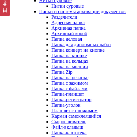
Нитки суровые
Нитки суровые
Папки и системы архивации документов
Разделители
Адресная папка
Архивная папка
Архивный короб
Папка деловая
Папка для дипломных работ
Папка конверт на кнопке
Папка на кнопке
Папка на кольцах
Папка на молнии
Папка Zip
Папка на резинке
Папка с зажимом
Папка с файлами
Папка-планшет
Папка-регистратор
Папка-уголок
Планшет с прижимом
Карман самоклеящийся
Скоросшиватель
Файл-вкладыш
Папка-картотека