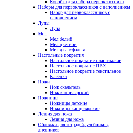
Коробка для набора первоклассника
Наборы для первоклассников с наполнением
Набор для первоклассников с
наполнением
Лупы
Лупа
Мел
Мел белый
Мел цветной
Мел для асфальта
Настольные покрытия
Настольное покрытие пластиковое
Настольное покрытие ПВХ
Настольное покрытие текстильное
Клеёнка
Ножи
Нож скальпель
Нож канцелярский
Ножницы
Ножницы детские
Ножницы канцелярские
Лезвия для ножа
Лезвия для ножа
Обложки для тетрадей, учебников,
дневников