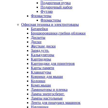
Подарочная ручка
Подарочный набор
Футляр
Фломастеры
Фломастеры
Офисная техника и электротовары
Батарейки
Брошюровщики,гребни,обложки
Дискеты
Диски
Жесткие диски
Заряд.устр.
Калькуляторы
Картридеры
Картриджи для принтеров
Карты памяти
Клавиатуры
Коврики для мыши
Колонки
Комп.мыши
Ламинаторы и пленка
Лампа энергосберег.
Лампы настольные
Лента для пишущих машинок
Наушники