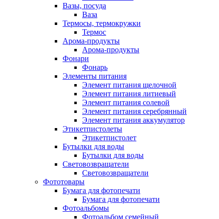
Вазы, посуда
Ваза
Термосы, термокружки
Термос
Арома-продукты
Арома-продукты
Фонари
Фонарь
Элементы питания
Элемент питания щелочной
Элемент питания литиевый
Элемент питания солевой
Элемент питания серебрянный
Элемент питания аккумулятор
Этикетпистолеты
Этикетпистолет
Бутылки для воды
Бутылки для воды
Световозвращатели
Световозвращатели
Фототовары
Бумага для фотопечати
Бумага для фотопечати
Фотоальбомы
Фотоальбом семейный