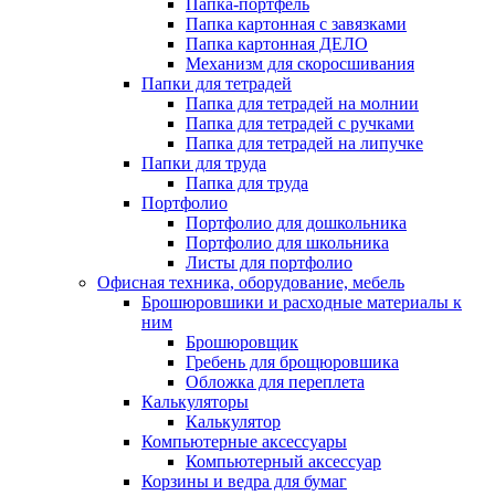
Папка-портфель
Папка картонная с завязками
Папка картонная ДЕЛО
Механизм для скоросшивания
Папки для тетрадей
Папка для тетрадей на молнии
Папка для тетрадей с ручками
Папка для тетрадей на липучке
Папки для труда
Папка для труда
Портфолио
Портфолио для дошкольника
Портфолио для школьника
Листы для портфолио
Офисная техника, оборудование, мебель
Брошюровшики и расходные материалы к
ним
Брошюровщик
Гребень для брощюровшика
Обложка для переплета
Калькуляторы
Калькулятор
Компьютерные аксессуары
Компьютерный аксессуар
Корзины и ведра для бумаг