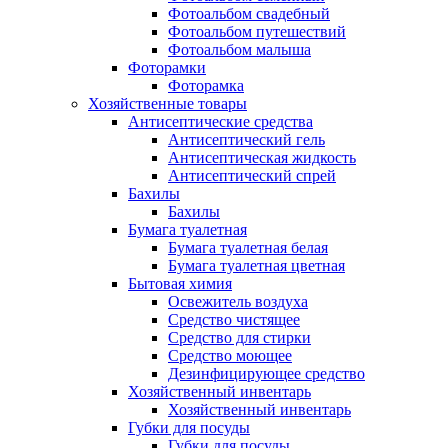
Фотоальбом свадебный
Фотоальбом путешествий
Фотоальбом малыша
Фоторамки
Фоторамка
Хозяйственные товары
Антисептические средства
Антисептический гель
Антисептическая жидкость
Антисептический спрей
Бахилы
Бахилы
Бумага туалетная
Бумага туалетная белая
Бумага туалетная цветная
Бытовая химия
Освежитель воздуха
Средство чистящее
Средство для стирки
Средство моющее
Дезинфицирующее средство
Хозяйственный инвентарь
Хозяйственный инвентарь
Губки для посуды
Губки для посуды