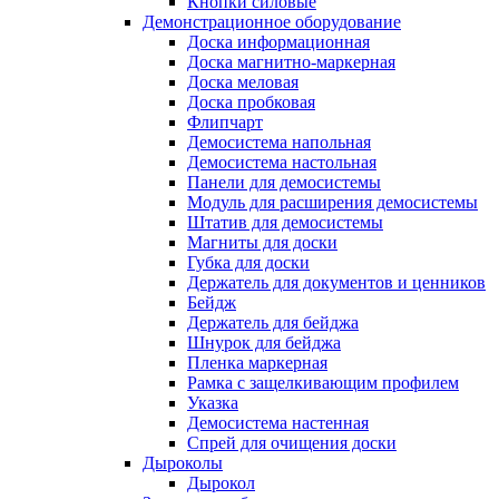
Кнопки силовые
Демонстрационное оборудование
Доска информационная
Доска магнитно-маркерная
Доска меловая
Доска пробковая
Флипчарт
Демосистема напольная
Демосистема настольная
Панели для демосистемы
Модуль для расширения демосистемы
Штатив для демосистемы
Магниты для доски
Губка для доски
Держатель для документов и ценников
Бейдж
Держатель для бейджа
Шнурок для бейджа
Пленка маркерная
Рамка с защелкивающим профилем
Указка
Демосистема настенная
Спрей для очищения доски
Дыроколы
Дырокол