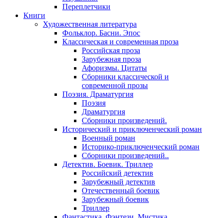
Переплетчики
Книги
Художественная литература
Фольклор. Басни. Эпос
Классическая и современная проза
Российская проза
Зарубежная проза
Афоризмы. Цитаты
Сборники классической и
современной прозы
Поэзия. Драматургия
Поэзия
Драматургия
Сборники произведений.
Исторический и приключенческий роман
Военный роман
Историко-приключенческий роман
Сборники произведений..
Детектив. Боевик. Триллер
Российский детектив
Зарубежный детектив
Отечественный боевик
Зарубежный боевик
Триллер
Фантастика. Фэнтези. Мистика