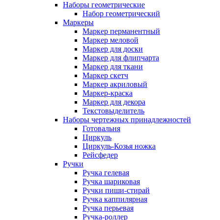
Наборы геометрические
Набор геометрический
Маркеры
Маркер перманентный
Маркер меловой
Маркер для доски
Маркер для флипчарта
Маркер для ткани
Маркер скетч
Маркер акриловый
Маркер-краска
Маркер для декора
Текстовыделитель
Наборы чертежных принадлежностей
Готовальня
Циркуль
Циркуль-Козья ножка
Рейсфедер
Ручки
Ручка гелевая
Ручка шариковая
Ручки пиши-стирай
Ручка каппилярная
Ручка перьевая
Ручка-роллер