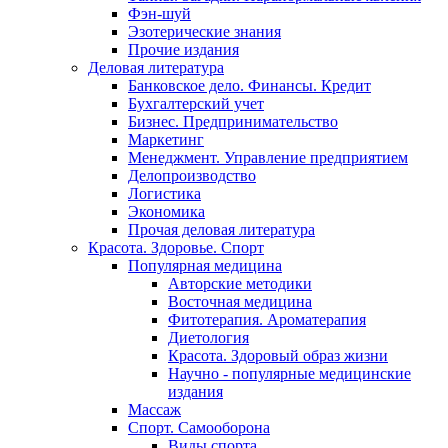
Фэн-шуй
Эзотерические знания
Прочие издания
Деловая литература
Банковское дело. Финансы. Кредит
Бухгалтерский учет
Бизнес. Предпринимательство
Маркетинг
Менеджмент. Управление предприятием
Делопроизводство
Логистика
Экономика
Прочая деловая литература
Красота. Здоровье. Спорт
Популярная медицина
Авторские методики
Восточная медицина
Фитотерапия. Ароматерапия
Диетология
Красота. Здоровый образ жизни
Научно - популярные медицинские
издания
Массаж
Спорт. Самооборона
Виды спорта