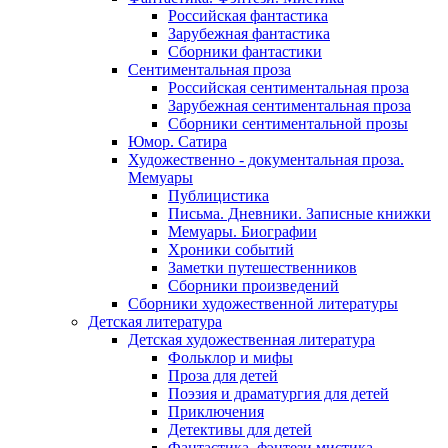
Российская фантастика
Зарубежная фантастика
Сборники фантастики
Сентиментальная проза
Российская сентиментальная проза
Зарубежная сентиментальная проза
Сборники сентиментальной прозы
Юмор. Сатира
Художественно - документальная проза.
Мемуары
Публицистика
Письма. Дневники. Записные книжки
Мемуары. Биографии
Хроники событий
Заметки путешественников
Сборники произведений
Сборники художественной литературы
Детская литература
Детская художественная литература
Фольклор и мифы
Проза для детей
Поэзия и драматургия для детей
Приключения
Детективы для детей
Фантастика, фэнтези мистика