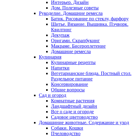
Интерьер. Дизайн
Дом. Полезные советы
Рукоделие. Домашние ремесла
Батик. Рисование по стеклу, фарфору
Шитье. Вязание. Вышивка. Пэчворк.
Квилтинг
Декупаж
Оригами. Скрапбукинг
Макраме. Бисероплетение
Домашние ремесла
Кулинария
Кулинарные рецепты
Напитки
Вегетарианские блюда. Постный стол.
Раздельное питание
Консервирование
Общие вопросы
Сад и огород
Комнатные растения
Ландшафтный дизайн
Все о саде и огороде
Садовое цветоводство
Домашиние животные. Содержание и уход
Собаки. Кошки
Пчеловодство