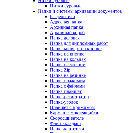
Нитки суровые
Нитки суровые
Папки и системы архивации документов
Разделители
Адресная папка
Архивная папка
Архивный короб
Папка деловая
Папка для дипломных работ
Папка конверт на кнопке
Папка на кнопке
Папка на кольцах
Папка на молнии
Папка Zip
Папка на резинке
Папка с зажимом
Папка с файлами
Папка-планшет
Папка-регистратор
Папка-уголок
Планшет с прижимом
Карман самоклеящийся
Скоросшиватель
Файл-вкладыш
Папка-картотека