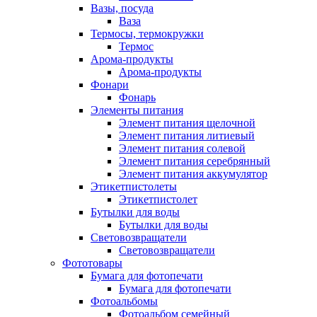
Вазы, посуда
Ваза
Термосы, термокружки
Термос
Арома-продукты
Арома-продукты
Фонари
Фонарь
Элементы питания
Элемент питания щелочной
Элемент питания литиевый
Элемент питания солевой
Элемент питания серебрянный
Элемент питания аккумулятор
Этикетпистолеты
Этикетпистолет
Бутылки для воды
Бутылки для воды
Световозвращатели
Световозвращатели
Фототовары
Бумага для фотопечати
Бумага для фотопечати
Фотоальбомы
Фотоальбом семейный