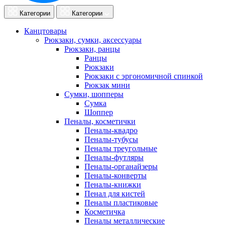
Категории
Категории
Канцтовары
Рюкзаки, сумки, аксессуары
Рюкзаки, ранцы
Ранцы
Рюкзаки
Рюкзаки с эргономичной спинкой
Рюкзак мини
Сумки, шопперы
Сумка
Шоппер
Пеналы, косметички
Пеналы-квадро
Пеналы-тубусы
Пеналы треугольные
Пеналы-футляры
Пеналы-органайзеры
Пеналы-конверты
Пеналы-книжки
Пенал для кистей
Пеналы пластиковые
Косметичка
Пеналы металлические