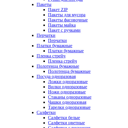
Пакеты
Пакет ZIP
Пакеты для мусора
Пакеты фасовочные
Пакеты майка
Пакет с ручками
Перчатки
Перчатки
Платки бумажные
Платки бумажные
Пленка стрейч
Пленка стрейч
Полотенца бумажные
Полотенца бумажные
Посуда одноразовая
Ложки одноразовые
Вилки одноразовые
Ножи одноразовые
Стаканы одноразовые
Чашки одноразовая
Тарелки одноразовые
Салфетки
Салфетки белые
Салфетки цветные
Салфетки с рисунком