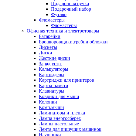
Подарочная ручка
Подарочный набор
Футляр
Фломастеры
Фломастеры
Офисная техника и электротовары
Батарейки
Брошюровщики,гребни,обложки
Дискеты
Диски
Жесткие диски
Заряд.устр.
Калькуляторы
Картридеры
Картриджи для принтеров
Карты памяти
Клавиатуры
Коврики для мыши
Колонки
Комп.мыши
Ламинаторы и пленка
Лампа энергосберег.
Лампы настольные
Лента для пишущих машинок
Наушники