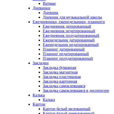
Ватман
Дневники
Дневник
Дневник для музыкальной школы
Ежедневники, еженедельники, планинги
Ежедневник датированный
Ежедневник недатированный
Ежедневник полудатированный
Еженедельник датированный
Еженедельник недатированный
Планинг датированный
Планинг недатированный
Планинг полудатированный
Закладки
Закладка бумажная
Закладка магнитная
Закладка пластиковая
Закладка картонная
Закладка самоклеящаяся
Закладка самоклеящаяся в диспенсере
Калька
Калька
Картон
Картон белый мелованный
Картон белый немелованный