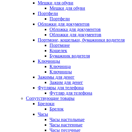
Мешки для обуви
Мешки для обуви
Портфели
Портфели
Обложки для документов
Обложка для документов
Обложки для документов
Портмоне, кошельки, бумажники водителя
Портмоне
Кошелек
Бумажник водителя
Ключницы
Ключница
Ключницы
Зажимы для денег
Зажим для денег
Футляры для телефона
Футляр для телефона
Сопутствующие товары
Брелоки
Брелок
Часы
Часы настольные
Часы настенные
Часы песочные