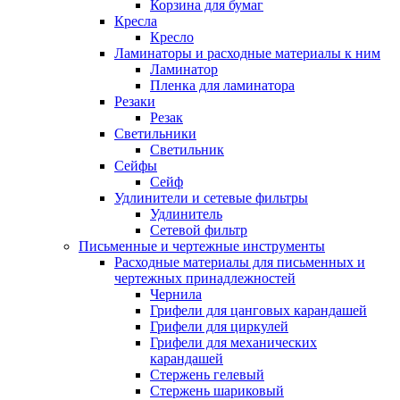
Корзина для бумаг
Кресла
Кресло
Ламинаторы и расходные материалы к ним
Ламинатор
Пленка для ламинатора
Резаки
Резак
Светильники
Светильник
Сейфы
Сейф
Удлинители и сетевые фильтры
Удлинитель
Сетевой фильтр
Письменные и чертежные инструменты
Расходные материалы для письменных и
чертежных принадлежностей
Чернила
Грифели для цанговых карандашей
Грифели для циркулей
Грифели для механических
карандашей
Стержень гелевый
Стержень шариковый