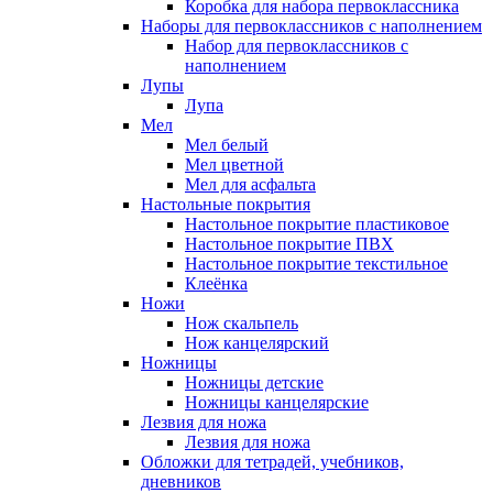
Коробка для набора первоклассника
Наборы для первоклассников с наполнением
Набор для первоклассников с
наполнением
Лупы
Лупа
Мел
Мел белый
Мел цветной
Мел для асфальта
Настольные покрытия
Настольное покрытие пластиковое
Настольное покрытие ПВХ
Настольное покрытие текстильное
Клеёнка
Ножи
Нож скальпель
Нож канцелярский
Ножницы
Ножницы детские
Ножницы канцелярские
Лезвия для ножа
Лезвия для ножа
Обложки для тетрадей, учебников,
дневников