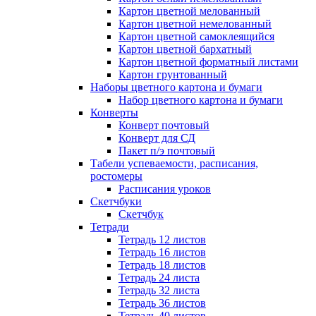
Картон цветной мелованный
Картон цветной немелованный
Картон цветной самоклеящийся
Картон цветной бархатный
Картон цветной форматный листами
Картон грунтованный
Наборы цветного картона и бумаги
Набор цветного картона и бумаги
Конверты
Конверт почтовый
Конверт для СД
Пакет п/э почтовый
Табели успеваемости, расписания,
ростомеры
Расписания уроков
Скетчбуки
Скетчбук
Тетради
Тетрадь 12 листов
Тетрадь 16 листов
Тетрадь 18 листов
Тетрадь 24 листа
Тетрадь 32 листа
Тетрадь 36 листов
Тетрадь 40 листов