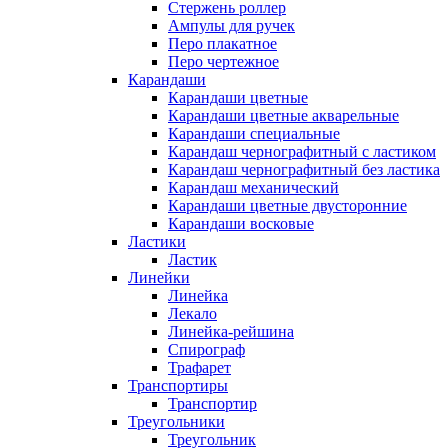
Стержень роллер
Ампулы для ручек
Перо плакатное
Перо чертежное
Карандаши
Карандаши цветные
Карандаши цветные акварельные
Карандаши специальные
Карандаш чернографитный с ластиком
Карандаш чернографитный без ластика
Карандаш механический
Карандаши цветные двусторонние
Карандаши восковые
Ластики
Ластик
Линейки
Линейка
Лекало
Линейка-рейшина
Спирограф
Трафарет
Транспортиры
Транспортир
Треугольники
Треугольник