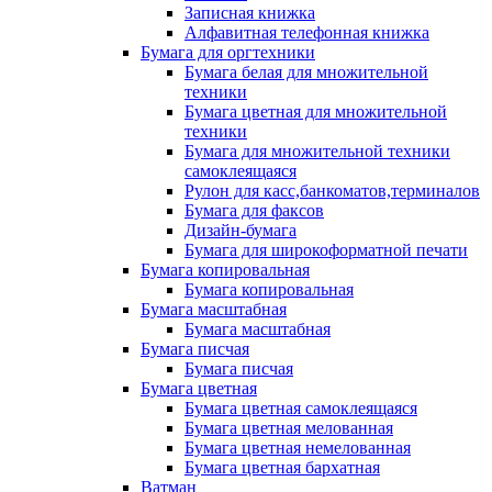
Записная книжка
Алфавитная телефонная книжка
Бумага для оргтехники
Бумага белая для множительной
техники
Бумага цветная для множительной
техники
Бумага для множительной техники
самоклеящаяся
Рулон для касс,банкоматов,терминалов
Бумага для факсов
Дизайн-бумага
Бумага для широкоформатной печати
Бумага копировальная
Бумага копировальная
Бумага масштабная
Бумага масштабная
Бумага писчая
Бумага писчая
Бумага цветная
Бумага цветная самоклеящаяся
Бумага цветная мелованная
Бумага цветная немелованная
Бумага цветная бархатная
Ватман