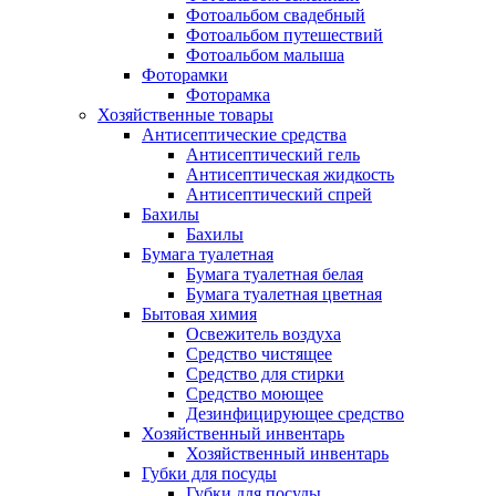
Фотоальбом свадебный
Фотоальбом путешествий
Фотоальбом малыша
Фоторамки
Фоторамка
Хозяйственные товары
Антисептические средства
Антисептический гель
Антисептическая жидкость
Антисептический спрей
Бахилы
Бахилы
Бумага туалетная
Бумага туалетная белая
Бумага туалетная цветная
Бытовая химия
Освежитель воздуха
Средство чистящее
Средство для стирки
Средство моющее
Дезинфицирующее средство
Хозяйственный инвентарь
Хозяйственный инвентарь
Губки для посуды
Губки для посуды