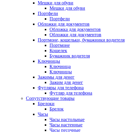
Мешки для обуви
Мешки для обуви
Портфели
Портфели
Обложки для документов
Обложка для документов
Обложки для документов
Портмоне, кошельки, бумажники водителя
Портмоне
Кошелек
Бумажник водителя
Ключницы
Ключница
Ключницы
Зажимы для денег
Зажим для денег
Футляры для телефона
Футляр для телефона
Сопутствующие товары
Брелоки
Брелок
Часы
Часы настольные
Часы настенные
Часы песочные