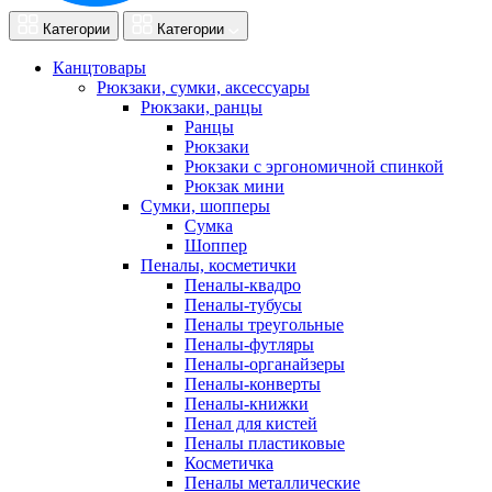
Категории
Категории
Канцтовары
Рюкзаки, сумки, аксессуары
Рюкзаки, ранцы
Ранцы
Рюкзаки
Рюкзаки с эргономичной спинкой
Рюкзак мини
Сумки, шопперы
Сумка
Шоппер
Пеналы, косметички
Пеналы-квадро
Пеналы-тубусы
Пеналы треугольные
Пеналы-футляры
Пеналы-органайзеры
Пеналы-конверты
Пеналы-книжки
Пенал для кистей
Пеналы пластиковые
Косметичка
Пеналы металлические