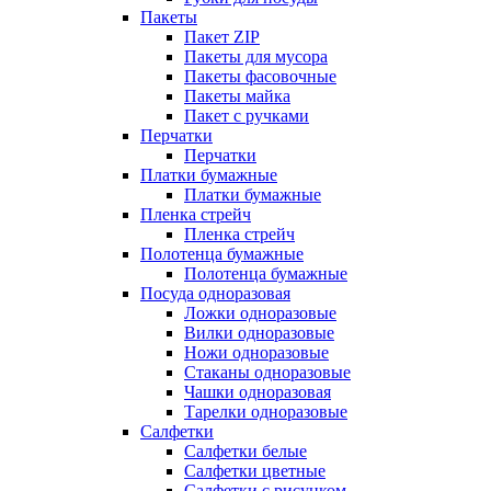
Пакеты
Пакет ZIP
Пакеты для мусора
Пакеты фасовочные
Пакеты майка
Пакет с ручками
Перчатки
Перчатки
Платки бумажные
Платки бумажные
Пленка стрейч
Пленка стрейч
Полотенца бумажные
Полотенца бумажные
Посуда одноразовая
Ложки одноразовые
Вилки одноразовые
Ножи одноразовые
Стаканы одноразовые
Чашки одноразовая
Тарелки одноразовые
Салфетки
Салфетки белые
Салфетки цветные
Салфетки с рисунком