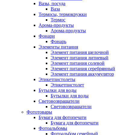
Вазы, посуда
Ваза
Термосы, термокружки
Термос
Арома-продукты
Арома-продукты
Фонари
Фонарь
Элементы питания
Элемент питания щелочной
Элемент питания литиевый
Элемент питания солевой
Элемент питания серебрянный
Элемент питания аккумулятор
Этикетпистолеты
Этикетпистолет
Бутылки для воды
Бутылки для воды
Световозвращатели
Световозвращатели
Фототовары
Бумага для фотопечати
Бумага для фотопечати
Фотоальбомы
Фотоальбом семейный