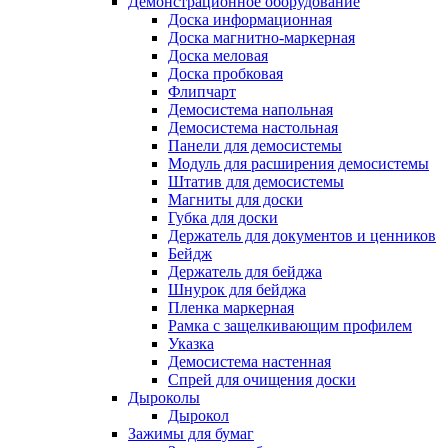
Демонстрационное оборудование
Доска информационная
Доска магнитно-маркерная
Доска меловая
Доска пробковая
Флипчарт
Демосистема напольная
Демосистема настольная
Панели для демосистемы
Модуль для расширения демосистемы
Штатив для демосистемы
Магниты для доски
Губка для доски
Держатель для документов и ценников
Бейдж
Держатель для бейджа
Шнурок для бейджа
Пленка маркерная
Рамка с защелкивающим профилем
Указка
Демосистема настенная
Спрей для очищения доски
Дыроколы
Дырокол
Зажимы для бумаг