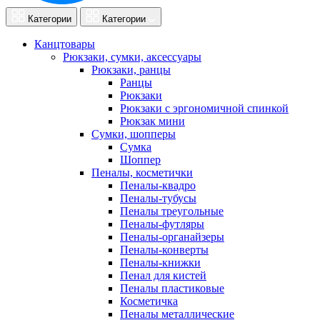
Категории
Категории
Канцтовары
Рюкзаки, сумки, аксессуары
Рюкзаки, ранцы
Ранцы
Рюкзаки
Рюкзаки с эргономичной спинкой
Рюкзак мини
Сумки, шопперы
Сумка
Шоппер
Пеналы, косметички
Пеналы-квадро
Пеналы-тубусы
Пеналы треугольные
Пеналы-футляры
Пеналы-органайзеры
Пеналы-конверты
Пеналы-книжки
Пенал для кистей
Пеналы пластиковые
Косметичка
Пеналы металлические