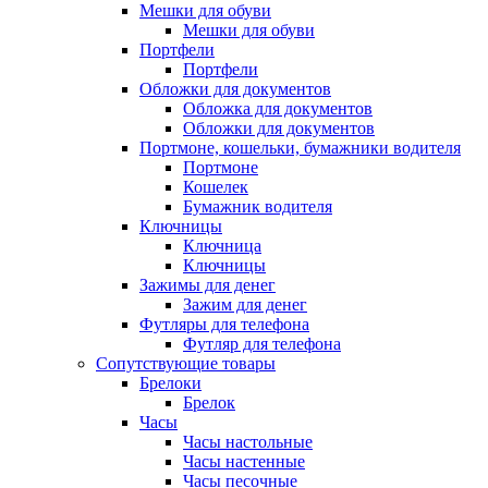
Мешки для обуви
Мешки для обуви
Портфели
Портфели
Обложки для документов
Обложка для документов
Обложки для документов
Портмоне, кошельки, бумажники водителя
Портмоне
Кошелек
Бумажник водителя
Ключницы
Ключница
Ключницы
Зажимы для денег
Зажим для денег
Футляры для телефона
Футляр для телефона
Сопутствующие товары
Брелоки
Брелок
Часы
Часы настольные
Часы настенные
Часы песочные