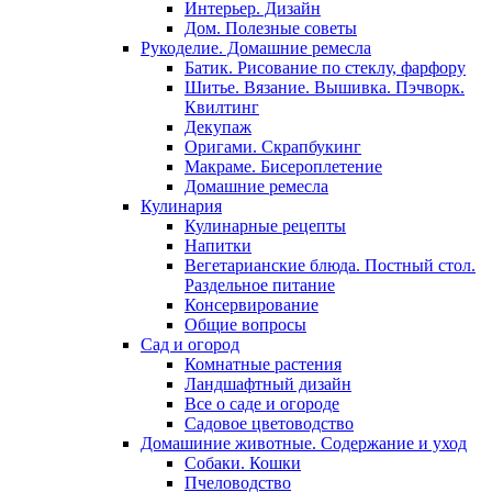
Интерьер. Дизайн
Дом. Полезные советы
Рукоделие. Домашние ремесла
Батик. Рисование по стеклу, фарфору
Шитье. Вязание. Вышивка. Пэчворк.
Квилтинг
Декупаж
Оригами. Скрапбукинг
Макраме. Бисероплетение
Домашние ремесла
Кулинария
Кулинарные рецепты
Напитки
Вегетарианские блюда. Постный стол.
Раздельное питание
Консервирование
Общие вопросы
Сад и огород
Комнатные растения
Ландшафтный дизайн
Все о саде и огороде
Садовое цветоводство
Домашиние животные. Содержание и уход
Собаки. Кошки
Пчеловодство