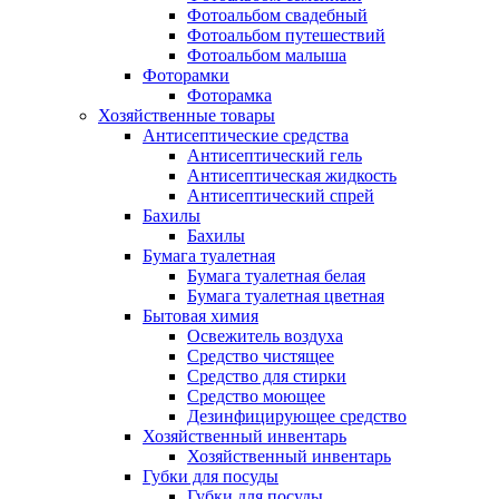
Фотоальбом свадебный
Фотоальбом путешествий
Фотоальбом малыша
Фоторамки
Фоторамка
Хозяйственные товары
Антисептические средства
Антисептический гель
Антисептическая жидкость
Антисептический спрей
Бахилы
Бахилы
Бумага туалетная
Бумага туалетная белая
Бумага туалетная цветная
Бытовая химия
Освежитель воздуха
Средство чистящее
Средство для стирки
Средство моющее
Дезинфицирующее средство
Хозяйственный инвентарь
Хозяйственный инвентарь
Губки для посуды
Губки для посуды