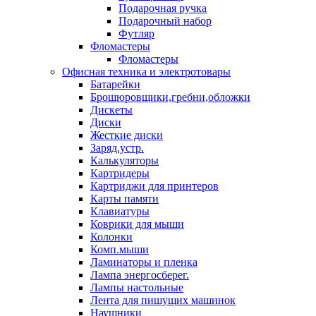
Подарочная ручка
Подарочный набор
Футляр
Фломастеры
Фломастеры
Офисная техника и электротовары
Батарейки
Брошюровщики,гребни,обложки
Дискеты
Диски
Жесткие диски
Заряд.устр.
Калькуляторы
Картридеры
Картриджи для принтеров
Карты памяти
Клавиатуры
Коврики для мыши
Колонки
Комп.мыши
Ламинаторы и пленка
Лампа энергосберег.
Лампы настольные
Лента для пишущих машинок
Наушники