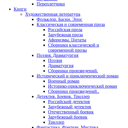
Переплетчики
Книги
Художественная литература
Фольклор. Басни. Эпос
Классическая и современная проза
Российская проза
Зарубежная проза
Афоризмы. Цитаты
Сборники классической и
современной прозы
Поэзия. Драматургия
Поэзия
Драматургия
Сборники произведений.
Исторический и приключенческий роман
Военный роман
Историко-приключенческий роман
Сборники произведений..
Детектив. Боевик. Триллер
Российский детектив
Зарубежный детектив
Отечественный боевик
Зарубежный боевик
Триллер
Фантастика. Фэнтези. Мистика