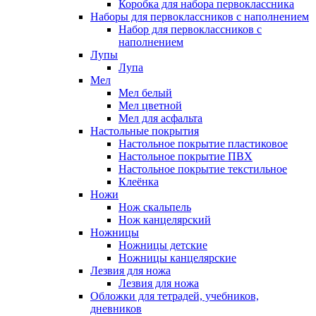
Коробка для набора первоклассника
Наборы для первоклассников с наполнением
Набор для первоклассников с
наполнением
Лупы
Лупа
Мел
Мел белый
Мел цветной
Мел для асфальта
Настольные покрытия
Настольное покрытие пластиковое
Настольное покрытие ПВХ
Настольное покрытие текстильное
Клеёнка
Ножи
Нож скальпель
Нож канцелярский
Ножницы
Ножницы детские
Ножницы канцелярские
Лезвия для ножа
Лезвия для ножа
Обложки для тетрадей, учебников,
дневников