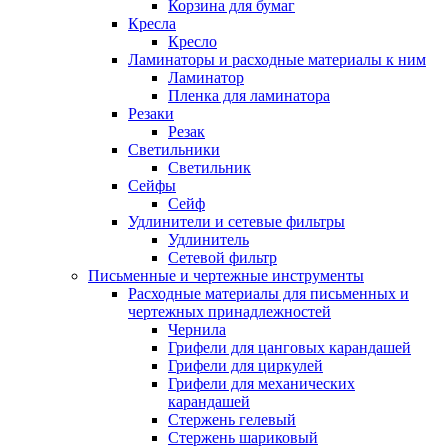
Корзина для бумаг
Кресла
Кресло
Ламинаторы и расходные материалы к ним
Ламинатор
Пленка для ламинатора
Резаки
Резак
Светильники
Светильник
Сейфы
Сейф
Удлинители и сетевые фильтры
Удлинитель
Сетевой фильтр
Письменные и чертежные инструменты
Расходные материалы для письменных и
чертежных принадлежностей
Чернила
Грифели для цанговых карандашей
Грифели для циркулей
Грифели для механических
карандашей
Стержень гелевый
Стержень шариковый