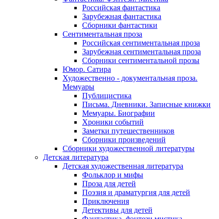
Российская фантастика
Зарубежная фантастика
Сборники фантастики
Сентиментальная проза
Российская сентиментальная проза
Зарубежная сентиментальная проза
Сборники сентиментальной прозы
Юмор. Сатира
Художественно - документальная проза.
Мемуары
Публицистика
Письма. Дневники. Записные книжки
Мемуары. Биографии
Хроники событий
Заметки путешественников
Сборники произведений
Сборники художественной литературы
Детская литература
Детская художественная литература
Фольклор и мифы
Проза для детей
Поэзия и драматургия для детей
Приключения
Детективы для детей
Фантастика, фэнтези мистика