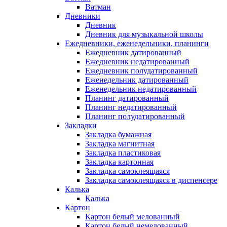
Ватман
Дневники
Дневник
Дневник для музыкальной школы
Ежедневники, еженедельники, планинги
Ежедневник датированный
Ежедневник недатированный
Ежедневник полудатированный
Еженедельник датированный
Еженедельник недатированный
Планинг датированный
Планинг недатированный
Планинг полудатированный
Закладки
Закладка бумажная
Закладка магнитная
Закладка пластиковая
Закладка картонная
Закладка самоклеящаяся
Закладка самоклеящаяся в диспенсере
Калька
Калька
Картон
Картон белый мелованный
Картон белый немелованный