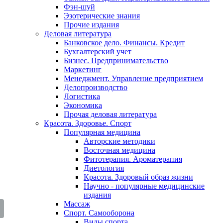
Фэн-шуй
Эзотерические знания
Прочие издания
Деловая литература
Банковское дело. Финансы. Кредит
Бухгалтерский учет
Бизнес. Предпринимательство
Маркетинг
Менеджмент. Управление предприятием
Делопроизводство
Логистика
Экономика
Прочая деловая литература
Красота. Здоровье. Спорт
Популярная медицина
Авторские методики
Восточная медицина
Фитотерапия. Ароматерапия
Диетология
Красота. Здоровый образ жизни
Научно - популярные медицинские
издания
Массаж
Спорт. Самооборона
Виды спорта