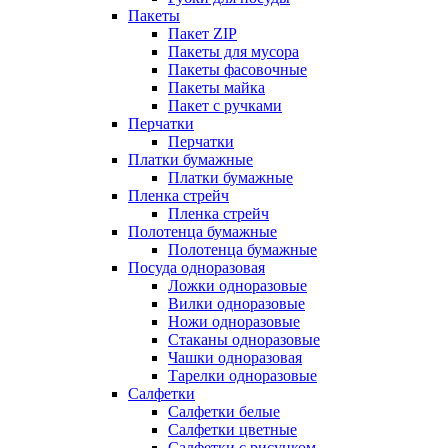
Пакеты
Пакет ZIP
Пакеты для мусора
Пакеты фасовочные
Пакеты майка
Пакет с ручками
Перчатки
Перчатки
Платки бумажные
Платки бумажные
Пленка стрейч
Пленка стрейч
Полотенца бумажные
Полотенца бумажные
Посуда одноразовая
Ложки одноразовые
Вилки одноразовые
Ножи одноразовые
Стаканы одноразовые
Чашки одноразовая
Тарелки одноразовые
Салфетки
Салфетки белые
Салфетки цветные
Салфетки с рисунком