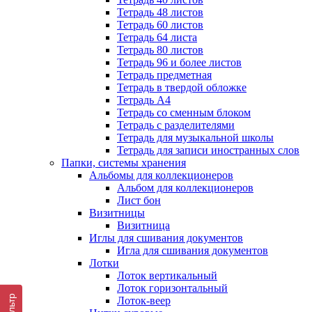
Тетрадь 48 листов
Тетрадь 60 листов
Тетрадь 64 листа
Тетрадь 80 листов
Тетрадь 96 и более листов
Тетрадь предметная
Тетрадь в твердой обложке
Тетрадь А4
Тетрадь со сменным блоком
Тетрадь с разделителями
Тетрадь для музыкальной школы
Тетрадь для записи иностранных слов
Папки, системы хранения
Альбомы для коллекционеров
Альбом для коллекционеров
Лист бон
Визитницы
Визитница
Иглы для сшивания документов
Игла для сшивания документов
Лотки
Лоток вертикальный
Лоток горизонтальный
Фильтр
Лоток-веер