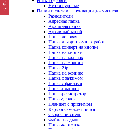
Нитки суровые
Нитки суровые
Папки и системы архивации документов
Разделители
Адресная папка
Архивная папка
Архивный короб
Папка деловая
Папка для дипломных работ
Папка конверт на кнопке
Папка на кнопке
Папка на кольцах
Папка на молнии
Папка Zip
Папка на резинке
Папка с зажимом
Папка с файлами
Папка-планшет
Папка-регистратор
Папка-уголок
Планшет с прижимом
Карман самоклеящийся
Скоросшиватель
Файл-вкладыш
Папка-картотека