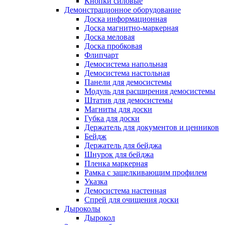
Кнопки силовые
Демонстрационное оборудование
Доска информационная
Доска магнитно-маркерная
Доска меловая
Доска пробковая
Флипчарт
Демосистема напольная
Демосистема настольная
Панели для демосистемы
Модуль для расширения демосистемы
Штатив для демосистемы
Магниты для доски
Губка для доски
Держатель для документов и ценников
Бейдж
Держатель для бейджа
Шнурок для бейджа
Пленка маркерная
Рамка с защелкивающим профилем
Указка
Демосистема настенная
Спрей для очищения доски
Дыроколы
Дырокол