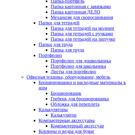
Папка-портфель
Папка картонная с завязками
Папка картонная ДЕЛО
Механизм для скоросшивания
Папки для тетрадей
Папка для тетрадей на молнии
Папка для тетрадей с ручками
Папка для тетрадей на липучке
Папки для труда
Папка для труда
Портфолио
Портфолио для дошкольника
Портфолио для школьника
Листы для портфолио
Офисная техника, оборудование, мебель
Брошюровшики и расходные материалы к
ним
Брошюровщик
Гребень для брощюровшика
Обложка для переплета
Калькуляторы
Калькулятор
Компьютерные аксессуары
Компьютерный аксессуар
Корзины и ведра для бумаг