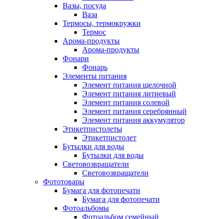
Вазы, посуда
Ваза
Термосы, термокружки
Термос
Арома-продукты
Арома-продукты
Фонари
Фонарь
Элементы питания
Элемент питания щелочной
Элемент питания литиевый
Элемент питания солевой
Элемент питания серебрянный
Элемент питания аккумулятор
Этикетпистолеты
Этикетпистолет
Бутылки для воды
Бутылки для воды
Световозвращатели
Световозвращатели
Фототовары
Бумага для фотопечати
Бумага для фотопечати
Фотоальбомы
Фотоальбом семейный