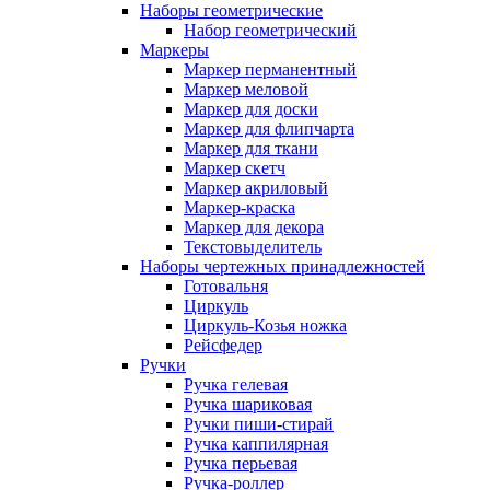
Наборы геометрические
Набор геометрический
Маркеры
Маркер перманентный
Маркер меловой
Маркер для доски
Маркер для флипчарта
Маркер для ткани
Маркер скетч
Маркер акриловый
Маркер-краска
Маркер для декора
Текстовыделитель
Наборы чертежных принадлежностей
Готовальня
Циркуль
Циркуль-Козья ножка
Рейсфедер
Ручки
Ручка гелевая
Ручка шариковая
Ручки пиши-стирай
Ручка каппилярная
Ручка перьевая
Ручка-роллер