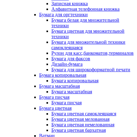
Записная книжка
Алфавитная телефонная книжка
Бумага для оргтехники
Бумага белая для множительной
техники
Бумага цветная для множительной
техники
Бумага для множительной техники
самоклеящаяся
Рулон для касс,банкоматов,терминалов
Бумага для факсов
Дизайн-бумага
Бумага для широкоформатной печати
Бумага копировальная
Бумага копировальная
Бумага масштабная
Бумага масштабная
Бумага писчая
Бумага писчая
Бумага цветная
Бумага цветная самоклеящаяся
Бумага цветная мелованная
Бумага цветная немелованная
Бумага цветная бархатная
Ватман