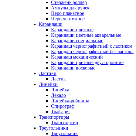
Стержень роллер
Ампулы для ручек
Перо плакатное
Перо чертежное
Карандаши
Карандаши цветные
Карандаши цветные акварельные
Карандаши специальные
Карандаш чернографитный с ластиком
Карандаш чернографитный без ластика
Карандаш механический
Карандаши цветные двусторонние
Карандаши восковые
Ластики
Ластик
Линейки
Линейка
Лекало
Линейка-рейшина
Спирограф
Трафарет
Транспортиры
Транспортир
Треугольники
Треугольник