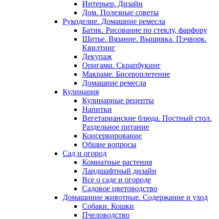
Интерьер. Дизайн
Дом. Полезные советы
Рукоделие. Домашние ремесла
Батик. Рисование по стеклу, фарфору
Шитье. Вязание. Вышивка. Пэчворк.
Квилтинг
Декупаж
Оригами. Скрапбукинг
Макраме. Бисероплетение
Домашние ремесла
Кулинария
Кулинарные рецепты
Напитки
Вегетарианские блюда. Постный стол.
Раздельное питание
Консервирование
Общие вопросы
Сад и огород
Комнатные растения
Ландшафтный дизайн
Все о саде и огороде
Садовое цветоводство
Домашиние животные. Содержание и уход
Собаки. Кошки
Пчеловодство