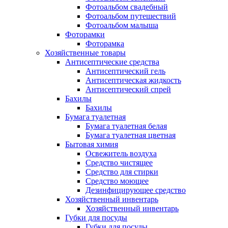
Фотоальбом свадебный
Фотоальбом путешествий
Фотоальбом малыша
Фоторамки
Фоторамка
Хозяйственные товары
Антисептические средства
Антисептический гель
Антисептическая жидкость
Антисептический спрей
Бахилы
Бахилы
Бумага туалетная
Бумага туалетная белая
Бумага туалетная цветная
Бытовая химия
Освежитель воздуха
Средство чистящее
Средство для стирки
Средство моющее
Дезинфицирующее средство
Хозяйственный инвентарь
Хозяйственный инвентарь
Губки для посуды
Губки для посуды