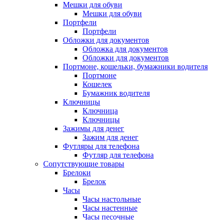
Мешки для обуви
Мешки для обуви
Портфели
Портфели
Обложки для документов
Обложка для документов
Обложки для документов
Портмоне, кошельки, бумажники водителя
Портмоне
Кошелек
Бумажник водителя
Ключницы
Ключница
Ключницы
Зажимы для денег
Зажим для денег
Футляры для телефона
Футляр для телефона
Сопутствующие товары
Брелоки
Брелок
Часы
Часы настольные
Часы настенные
Часы песочные