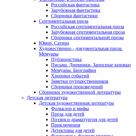
Российская фантастика
Зарубежная фантастика
Сборники фантастики
Сентиментальная проза
Российская сентиментальная проза
Зарубежная сентиментальная проза
Сборники сентиментальной прозы
Юмор. Сатира
Художественно - документальная проза.
Мемуары
Публицистика
Письма. Дневники. Записные книжки
Мемуары. Биографии
Хроники событий
Заметки путешественников
Сборники произведений
Сборники художественной литературы
Детская литература
Детская художественная литература
Фольклор и мифы
Проза для детей
Поэзия и драматургия для детей
Приключения
Детективы для детей
Фантастика, фэнтези мистика