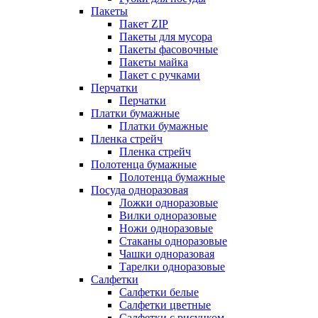
Пакеты
Пакет ZIP
Пакеты для мусора
Пакеты фасовочные
Пакеты майка
Пакет с ручками
Перчатки
Перчатки
Платки бумажные
Платки бумажные
Пленка стрейч
Пленка стрейч
Полотенца бумажные
Полотенца бумажные
Посуда одноразовая
Ложки одноразовые
Вилки одноразовые
Ножи одноразовые
Стаканы одноразовые
Чашки одноразовая
Тарелки одноразовые
Салфетки
Салфетки белые
Салфетки цветные
Салфетки с рисунком