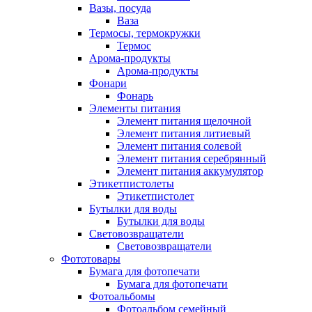
Вазы, посуда
Ваза
Термосы, термокружки
Термос
Арома-продукты
Арома-продукты
Фонари
Фонарь
Элементы питания
Элемент питания щелочной
Элемент питания литиевый
Элемент питания солевой
Элемент питания серебрянный
Элемент питания аккумулятор
Этикетпистолеты
Этикетпистолет
Бутылки для воды
Бутылки для воды
Световозвращатели
Световозвращатели
Фототовары
Бумага для фотопечати
Бумага для фотопечати
Фотоальбомы
Фотоальбом семейный