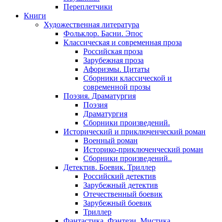
Переплетчики
Книги
Художественная литература
Фольклор. Басни. Эпос
Классическая и современная проза
Российская проза
Зарубежная проза
Афоризмы. Цитаты
Сборники классической и
современной прозы
Поэзия. Драматургия
Поэзия
Драматургия
Сборники произведений.
Исторический и приключенческий роман
Военный роман
Историко-приключенческий роман
Сборники произведений..
Детектив. Боевик. Триллер
Российский детектив
Зарубежный детектив
Отечественный боевик
Зарубежный боевик
Триллер
Фантастика. Фэнтези. Мистика