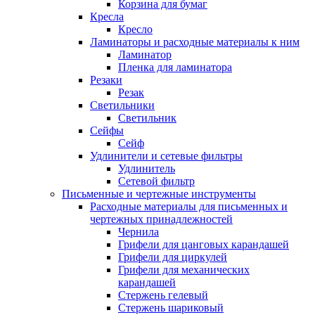
Корзина для бумаг
Кресла
Кресло
Ламинаторы и расходные материалы к ним
Ламинатор
Пленка для ламинатора
Резаки
Резак
Светильники
Светильник
Сейфы
Сейф
Удлинители и сетевые фильтры
Удлинитель
Сетевой фильтр
Письменные и чертежные инструменты
Расходные материалы для письменных и
чертежных принадлежностей
Чернила
Грифели для цанговых карандашей
Грифели для циркулей
Грифели для механических
карандашей
Стержень гелевый
Стержень шариковый