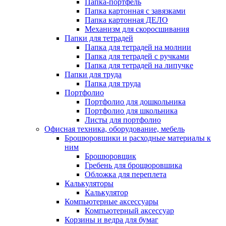
Папка-портфель
Папка картонная с завязками
Папка картонная ДЕЛО
Механизм для скоросшивания
Папки для тетрадей
Папка для тетрадей на молнии
Папка для тетрадей с ручками
Папка для тетрадей на липучке
Папки для труда
Папка для труда
Портфолио
Портфолио для дошкольника
Портфолио для школьника
Листы для портфолио
Офисная техника, оборудование, мебель
Брошюровшики и расходные материалы к
ним
Брошюровщик
Гребень для брощюровшика
Обложка для переплета
Калькуляторы
Калькулятор
Компьютерные аксессуары
Компьютерный аксессуар
Корзины и ведра для бумаг