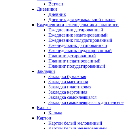
Ватман
Дневники
Дневник
Дневник для музыкальной школы
Ежедневники, еженедельники, планинги
Ежедневник датированный
Ежедневник недатированный
Ежедневник полудатированный
Еженедельник датированный
Еженедельник недатированный
Планинг датированный
Планинг недатированный
Планинг полудатированный
Закладки
Закладка бумажная
Закладка магнитная
Закладка пластиковая
Закладка картонная
Закладка самоклеящаяся
Закладка самоклеящаяся в диспенсере
Калька
Калька
Картон
Картон белый мелованный
Картон белый немелованный