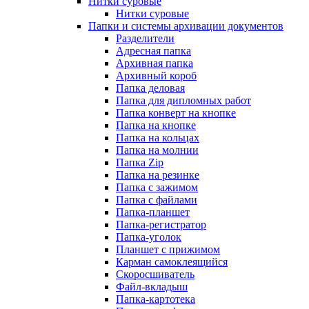
Нитки суровые
Нитки суровые
Папки и системы архивации документов
Разделители
Адресная папка
Архивная папка
Архивный короб
Папка деловая
Папка для дипломных работ
Папка конверт на кнопке
Папка на кнопке
Папка на кольцах
Папка на молнии
Папка Zip
Папка на резинке
Папка с зажимом
Папка с файлами
Папка-планшет
Папка-регистратор
Папка-уголок
Планшет с прижимом
Карман самоклеящийся
Скоросшиватель
Файл-вкладыш
Папка-картотека