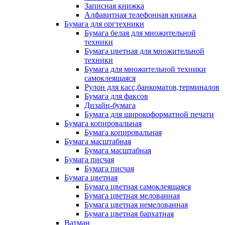
Записная книжка
Алфавитная телефонная книжка
Бумага для оргтехники
Бумага белая для множительной
техники
Бумага цветная для множительной
техники
Бумага для множительной техники
самоклеящаяся
Рулон для касс,банкоматов,терминалов
Бумага для факсов
Дизайн-бумага
Бумага для широкоформатной печати
Бумага копировальная
Бумага копировальная
Бумага масштабная
Бумага масштабная
Бумага писчая
Бумага писчая
Бумага цветная
Бумага цветная самоклеящаяся
Бумага цветная мелованная
Бумага цветная немелованная
Бумага цветная бархатная
Ватман