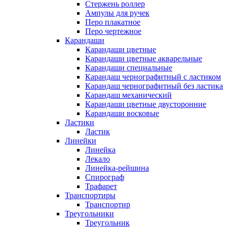
Стержень роллер
Ампулы для ручек
Перо плакатное
Перо чертежное
Карандаши
Карандаши цветные
Карандаши цветные акварельные
Карандаши специальные
Карандаш чернографитный с ластиком
Карандаш чернографитный без ластика
Карандаш механический
Карандаши цветные двусторонние
Карандаши восковые
Ластики
Ластик
Линейки
Линейка
Лекало
Линейка-рейшина
Спирограф
Трафарет
Транспортиры
Транспортир
Треугольники
Треугольник