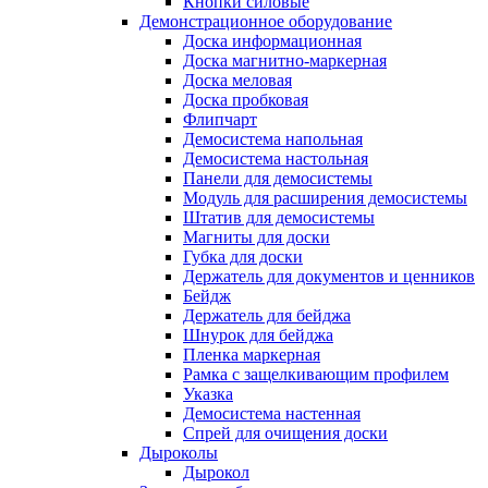
Кнопки силовые
Демонстрационное оборудование
Доска информационная
Доска магнитно-маркерная
Доска меловая
Доска пробковая
Флипчарт
Демосистема напольная
Демосистема настольная
Панели для демосистемы
Модуль для расширения демосистемы
Штатив для демосистемы
Магниты для доски
Губка для доски
Держатель для документов и ценников
Бейдж
Держатель для бейджа
Шнурок для бейджа
Пленка маркерная
Рамка с защелкивающим профилем
Указка
Демосистема настенная
Спрей для очищения доски
Дыроколы
Дырокол