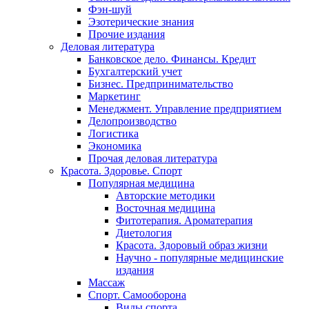
Фэн-шуй
Эзотерические знания
Прочие издания
Деловая литература
Банковское дело. Финансы. Кредит
Бухгалтерский учет
Бизнес. Предпринимательство
Маркетинг
Менеджмент. Управление предприятием
Делопроизводство
Логистика
Экономика
Прочая деловая литература
Красота. Здоровье. Спорт
Популярная медицина
Авторские методики
Восточная медицина
Фитотерапия. Ароматерапия
Диетология
Красота. Здоровый образ жизни
Научно - популярные медицинские
издания
Массаж
Спорт. Самооборона
Виды спорта