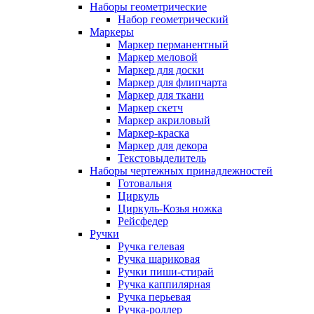
Наборы геометрические
Набор геометрический
Маркеры
Маркер перманентный
Маркер меловой
Маркер для доски
Маркер для флипчарта
Маркер для ткани
Маркер скетч
Маркер акриловый
Маркер-краска
Маркер для декора
Текстовыделитель
Наборы чертежных принадлежностей
Готовальня
Циркуль
Циркуль-Козья ножка
Рейсфедер
Ручки
Ручка гелевая
Ручка шариковая
Ручки пиши-стирай
Ручка каппилярная
Ручка перьевая
Ручка-роллер