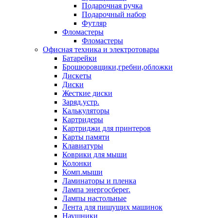
Подарочная ручка
Подарочный набор
Футляр
Фломастеры
Фломастеры
Офисная техника и электротовары
Батарейки
Брошюровщики,гребни,обложки
Дискеты
Диски
Жесткие диски
Заряд.устр.
Калькуляторы
Картридеры
Картриджи для принтеров
Карты памяти
Клавиатуры
Коврики для мыши
Колонки
Комп.мыши
Ламинаторы и пленка
Лампа энергосберег.
Лампы настольные
Лента для пишущих машинок
Наушники