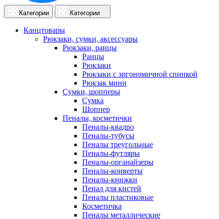
Категории
Категории
Канцтовары
Рюкзаки, сумки, аксессуары
Рюкзаки, ранцы
Ранцы
Рюкзаки
Рюкзаки с эргономичной спинкой
Рюкзак мини
Сумки, шопперы
Сумка
Шоппер
Пеналы, косметички
Пеналы-квадро
Пеналы-тубусы
Пеналы треугольные
Пеналы-футляры
Пеналы-органайзеры
Пеналы-конверты
Пеналы-книжки
Пенал для кистей
Пеналы пластиковые
Косметичка
Пеналы металлические