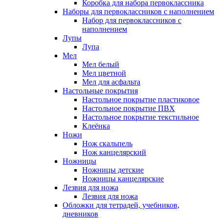
Коробка для набора первоклассника
Наборы для первоклассников с наполнением
Набор для первоклассников с
наполнением
Лупы
Лупа
Мел
Мел белый
Мел цветной
Мел для асфальта
Настольные покрытия
Настольное покрытие пластиковое
Настольное покрытие ПВХ
Настольное покрытие текстильное
Клеёнка
Ножи
Нож скальпель
Нож канцелярский
Ножницы
Ножницы детские
Ножницы канцелярские
Лезвия для ножа
Лезвия для ножа
Обложки для тетрадей, учебников,
дневников