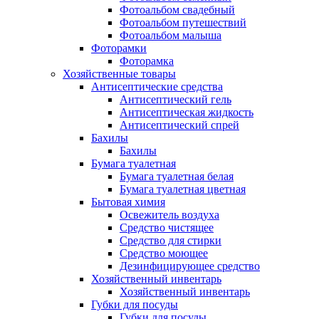
Фотоальбом свадебный
Фотоальбом путешествий
Фотоальбом малыша
Фоторамки
Фоторамка
Хозяйственные товары
Антисептические средства
Антисептический гель
Антисептическая жидкость
Антисептический спрей
Бахилы
Бахилы
Бумага туалетная
Бумага туалетная белая
Бумага туалетная цветная
Бытовая химия
Освежитель воздуха
Средство чистящее
Средство для стирки
Средство моющее
Дезинфицирующее средство
Хозяйственный инвентарь
Хозяйственный инвентарь
Губки для посуды
Губки для посуды