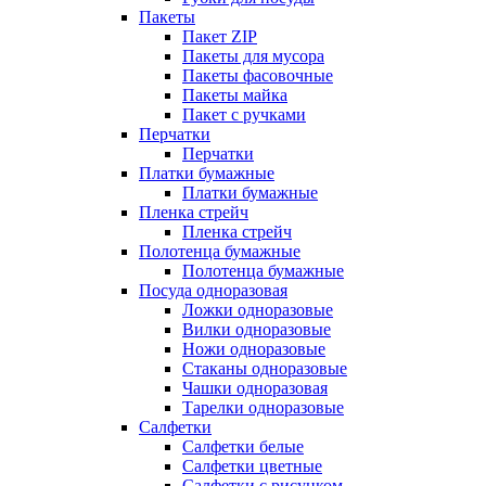
Пакеты
Пакет ZIP
Пакеты для мусора
Пакеты фасовочные
Пакеты майка
Пакет с ручками
Перчатки
Перчатки
Платки бумажные
Платки бумажные
Пленка стрейч
Пленка стрейч
Полотенца бумажные
Полотенца бумажные
Посуда одноразовая
Ложки одноразовые
Вилки одноразовые
Ножи одноразовые
Стаканы одноразовые
Чашки одноразовая
Тарелки одноразовые
Салфетки
Салфетки белые
Салфетки цветные
Салфетки с рисунком