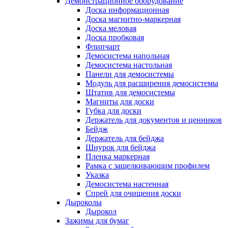
Демонстрационное оборудование
Доска информационная
Доска магнитно-маркерная
Доска меловая
Доска пробковая
Флипчарт
Демосистема напольная
Демосистема настольная
Панели для демосистемы
Модуль для расширения демосистемы
Штатив для демосистемы
Магниты для доски
Губка для доски
Держатель для документов и ценников
Бейдж
Держатель для бейджа
Шнурок для бейджа
Пленка маркерная
Рамка с защелкивающим профилем
Указка
Демосистема настенная
Спрей для очищения доски
Дыроколы
Дырокол
Зажимы для бумаг