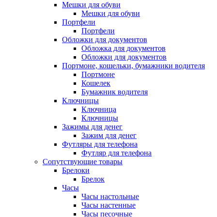
Мешки для обуви
Мешки для обуви
Портфели
Портфели
Обложки для документов
Обложка для документов
Обложки для документов
Портмоне, кошельки, бумажники водителя
Портмоне
Кошелек
Бумажник водителя
Ключницы
Ключница
Ключницы
Зажимы для денег
Зажим для денег
Футляры для телефона
Футляр для телефона
Сопутствующие товары
Брелоки
Брелок
Часы
Часы настольные
Часы настенные
Часы песочные