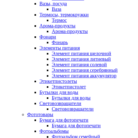
Вазы, посуда
Ваза
Термосы, термокружки
Термос
Арома-продукты
Арома-продукты
Фонари
Фонарь
Элементы питания
Элемент питания щелочной
Элемент питания литиевый
Элемент питания солевой
Элемент питания серебрянный
Элемент питания аккумулятор
Этикетпистолеты
Этикетпистолет
Бутылки для воды
Бутылки для воды
Световозвращатели
Световозвращатели
Фототовары
Бумага для фотопечати
Бумага для фотопечати
Фотоальбомы
Фотоальбом семейный