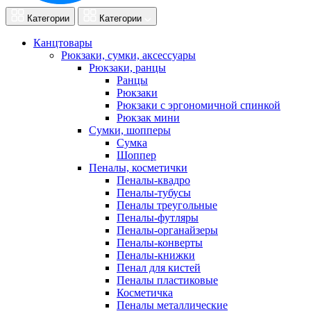
Категории
Категории
Канцтовары
Рюкзаки, сумки, аксессуары
Рюкзаки, ранцы
Ранцы
Рюкзаки
Рюкзаки с эргономичной спинкой
Рюкзак мини
Сумки, шопперы
Сумка
Шоппер
Пеналы, косметички
Пеналы-квадро
Пеналы-тубусы
Пеналы треугольные
Пеналы-футляры
Пеналы-органайзеры
Пеналы-конверты
Пеналы-книжки
Пенал для кистей
Пеналы пластиковые
Косметичка
Пеналы металлические