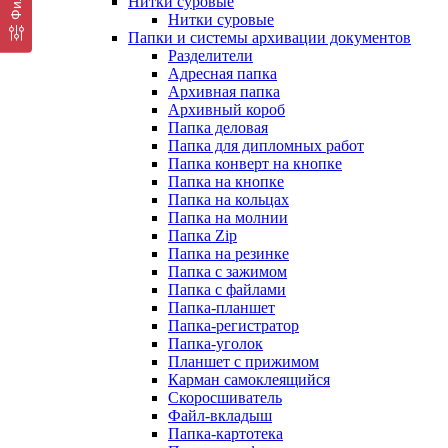
Нитки суровые
Нитки суровые
Папки и системы архивации документов
Разделители
Адресная папка
Архивная папка
Архивный короб
Папка деловая
Папка для дипломных работ
Папка конверт на кнопке
Папка на кнопке
Папка на кольцах
Папка на молнии
Папка Zip
Папка на резинке
Папка с зажимом
Папка с файлами
Папка-планшет
Папка-регистратор
Папка-уголок
Планшет с прижимом
Карман самоклеящийся
Скоросшиватель
Файл-вкладыш
Папка-картотека