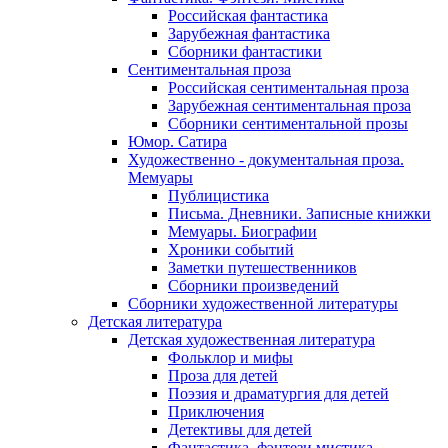
Российская фантастика
Зарубежная фантастика
Сборники фантастики
Сентиментальная проза
Российская сентиментальная проза
Зарубежная сентиментальная проза
Сборники сентиментальной прозы
Юмор. Сатира
Художественно - документальная проза.
Мемуары
Публицистика
Письма. Дневники. Записные книжки
Мемуары. Биографии
Хроники событий
Заметки путешественников
Сборники произведений
Сборники художественной литературы
Детская литература
Детская художественная литература
Фольклор и мифы
Проза для детей
Поэзия и драматургия для детей
Приключения
Детективы для детей
Фантастика, фэнтези мистика