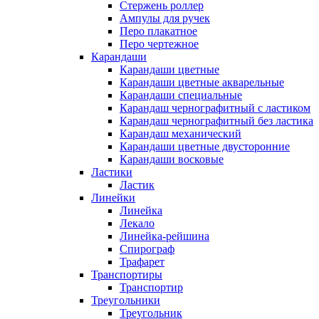
Стержень роллер
Ампулы для ручек
Перо плакатное
Перо чертежное
Карандаши
Карандаши цветные
Карандаши цветные акварельные
Карандаши специальные
Карандаш чернографитный с ластиком
Карандаш чернографитный без ластика
Карандаш механический
Карандаши цветные двусторонние
Карандаши восковые
Ластики
Ластик
Линейки
Линейка
Лекало
Линейка-рейшина
Спирограф
Трафарет
Транспортиры
Транспортир
Треугольники
Треугольник