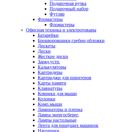
Подарочная ручка
Подарочный набор
Футляр
Фломастеры
Фломастеры
Офисная техника и электротовары
Батарейки
Брошюровщики,гребни,обложки
Дискеты
Диски
Жесткие диски
Заряд.устр.
Калькуляторы
Картридеры
Картриджи для принтеров
Карты памяти
Клавиатуры
Коврики для мыши
Колонки
Комп.мыши
Ламинаторы и пленка
Лампа энергосберег.
Лампы настольные
Лента для пишущих машинок
Наушники