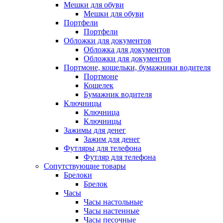
Мешки для обуви
Мешки для обуви
Портфели
Портфели
Обложки для документов
Обложка для документов
Обложки для документов
Портмоне, кошельки, бумажники водителя
Портмоне
Кошелек
Бумажник водителя
Ключницы
Ключница
Ключницы
Зажимы для денег
Зажим для денег
Футляры для телефона
Футляр для телефона
Сопутствующие товары
Брелоки
Брелок
Часы
Часы настольные
Часы настенные
Часы песочные