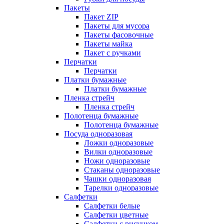
Пакеты
Пакет ZIP
Пакеты для мусора
Пакеты фасовочные
Пакеты майка
Пакет с ручками
Перчатки
Перчатки
Платки бумажные
Платки бумажные
Пленка стрейч
Пленка стрейч
Полотенца бумажные
Полотенца бумажные
Посуда одноразовая
Ложки одноразовые
Вилки одноразовые
Ножи одноразовые
Стаканы одноразовые
Чашки одноразовая
Тарелки одноразовые
Салфетки
Салфетки белые
Салфетки цветные
Салфетки с рисунком