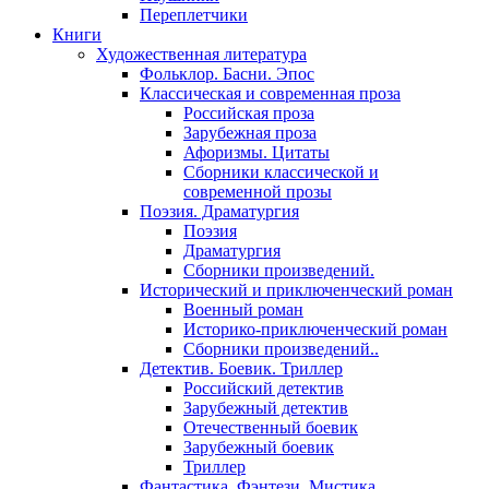
Переплетчики
Книги
Художественная литература
Фольклор. Басни. Эпос
Классическая и современная проза
Российская проза
Зарубежная проза
Афоризмы. Цитаты
Сборники классической и
современной прозы
Поэзия. Драматургия
Поэзия
Драматургия
Сборники произведений.
Исторический и приключенческий роман
Военный роман
Историко-приключенческий роман
Сборники произведений..
Детектив. Боевик. Триллер
Российский детектив
Зарубежный детектив
Отечественный боевик
Зарубежный боевик
Триллер
Фантастика. Фэнтези. Мистика