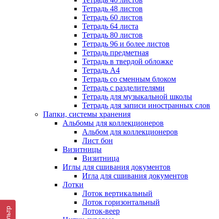
Тетрадь 48 листов
Тетрадь 60 листов
Тетрадь 64 листа
Тетрадь 80 листов
Тетрадь 96 и более листов
Тетрадь предметная
Тетрадь в твердой обложке
Тетрадь А4
Тетрадь со сменным блоком
Тетрадь с разделителями
Тетрадь для музыкальной школы
Тетрадь для записи иностранных слов
Папки, системы хранения
Альбомы для коллекционеров
Альбом для коллекционеров
Лист бон
Визитницы
Визитница
Иглы для сшивания документов
Игла для сшивания документов
Лотки
Лоток вертикальный
Лоток горизонтальный
Фильтр
Лоток-веер