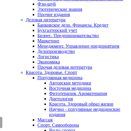
Фэн-шуй
Эзотерические знания
Прочие издания
Деловая литература
Банковское дело. Финансы. Кредит
Бухгалтерский учет
Бизнес. Предпринимательство
Маркетинг
Менеджмент. Управление предприятием
Делопроизводство
Логистика
Экономика
Прочая деловая литература
Красота. Здоровье. Спорт
Популярная медицина
Авторские методики
Восточная медицина
Фитотерапия. Ароматерапия
Диетология
Красота. Здоровый образ жизни
Научно - популярные медицинские
издания
Массаж
Спорт. Самооборона
Виды спорта