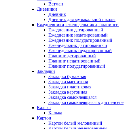
Ватман
Дневники
Дневник
Дневник для музыкальной школы
Ежедневники, еженедельники, планинги
Ежедневник датированный
Ежедневник недатированный
Ежедневник полудатированный
Еженедельник датированный
Еженедельник недатированный
Планинг датированный
Планинг недатированный
Планинг полудатированный
Закладки
Закладка бумажная
Закладка магнитная
Закладка пластиковая
Закладка картонная
Закладка самоклеящаяся
Закладка самоклеящаяся в диспенсере
Калька
Калька
Картон
Картон белый мелованный
Картон белый немелованный