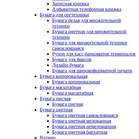
Записная книжка
Алфавитная телефонная книжка
Бумага для оргтехники
Бумага белая для множительной
техники
Бумага цветная для множительной
техники
Бумага для множительной техники
самоклеящаяся
Рулон для касс,банкоматов,терминалов
Бумага для факсов
Дизайн-бумага
Бумага для широкоформатной печати
Бумага копировальная
Бумага копировальная
Бумага масштабная
Бумага масштабная
Бумага писчая
Бумага писчая
Бумага цветная
Бумага цветная самоклеящаяся
Бумага цветная мелованная
Бумага цветная немелованная
Бумага цветная бархатная
Ватман