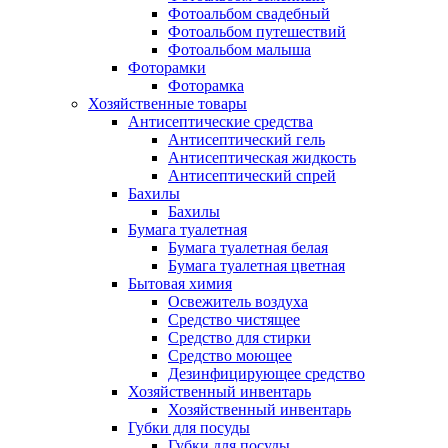
Фотоальбом свадебный
Фотоальбом путешествий
Фотоальбом малыша
Фоторамки
Фоторамка
Хозяйственные товары
Антисептические средства
Антисептический гель
Антисептическая жидкость
Антисептический спрей
Бахилы
Бахилы
Бумага туалетная
Бумага туалетная белая
Бумага туалетная цветная
Бытовая химия
Освежитель воздуха
Средство чистящее
Средство для стирки
Средство моющее
Дезинфицирующее средство
Хозяйственный инвентарь
Хозяйственный инвентарь
Губки для посуды
Губки для посуды