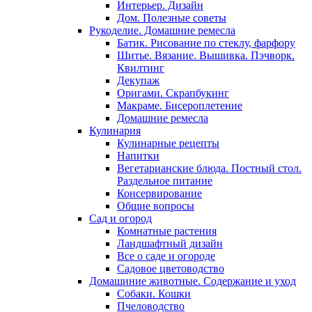
Интерьер. Дизайн
Дом. Полезные советы
Рукоделие. Домашние ремесла
Батик. Рисование по стеклу, фарфору
Шитье. Вязание. Вышивка. Пэчворк.
Квилтинг
Декупаж
Оригами. Скрапбукинг
Макраме. Бисероплетение
Домашние ремесла
Кулинария
Кулинарные рецепты
Напитки
Вегетарианские блюда. Постный стол.
Раздельное питание
Консервирование
Общие вопросы
Сад и огород
Комнатные растения
Ландшафтный дизайн
Все о саде и огороде
Садовое цветоводство
Домашиние животные. Содержание и уход
Собаки. Кошки
Пчеловодство