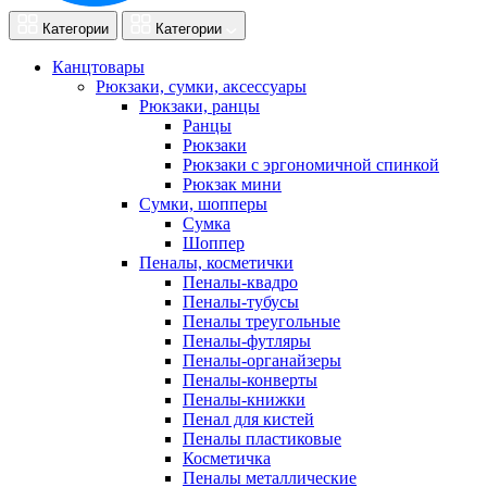
Категории
Категории
Канцтовары
Рюкзаки, сумки, аксессуары
Рюкзаки, ранцы
Ранцы
Рюкзаки
Рюкзаки с эргономичной спинкой
Рюкзак мини
Сумки, шопперы
Сумка
Шоппер
Пеналы, косметички
Пеналы-квадро
Пеналы-тубусы
Пеналы треугольные
Пеналы-футляры
Пеналы-органайзеры
Пеналы-конверты
Пеналы-книжки
Пенал для кистей
Пеналы пластиковые
Косметичка
Пеналы металлические