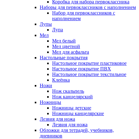
Коробка для набора первоклассника
Наборы для первоклассников с наполнением
Набор для первоклассников с
наполнением
Лупы
Лупа
Мел
Мел белый
Мел цветной
Мел для асфальта
Настольные покрытия
Настольное покрытие пластиковое
Настольное покрытие ПВХ
Настольное покрытие текстильное
Клеёнка
Ножи
Нож скальпель
Нож канцелярский
Ножницы
Ножницы детские
Ножницы канцелярские
Лезвия для ножа
Лезвия для ножа
Обложки для тетрадей, учебников,
дневников