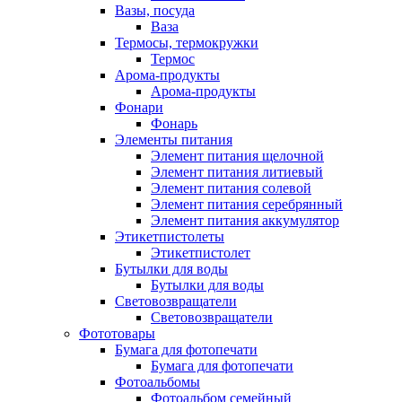
Вазы, посуда
Ваза
Термосы, термокружки
Термос
Арома-продукты
Арома-продукты
Фонари
Фонарь
Элементы питания
Элемент питания щелочной
Элемент питания литиевый
Элемент питания солевой
Элемент питания серебрянный
Элемент питания аккумулятор
Этикетпистолеты
Этикетпистолет
Бутылки для воды
Бутылки для воды
Световозвращатели
Световозвращатели
Фототовары
Бумага для фотопечати
Бумага для фотопечати
Фотоальбомы
Фотоальбом семейный