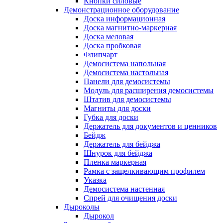
Кнопки силовые
Демонстрационное оборудование
Доска информационная
Доска магнитно-маркерная
Доска меловая
Доска пробковая
Флипчарт
Демосистема напольная
Демосистема настольная
Панели для демосистемы
Модуль для расширения демосистемы
Штатив для демосистемы
Магниты для доски
Губка для доски
Держатель для документов и ценников
Бейдж
Держатель для бейджа
Шнурок для бейджа
Пленка маркерная
Рамка с защелкивающим профилем
Указка
Демосистема настенная
Спрей для очищения доски
Дыроколы
Дырокол