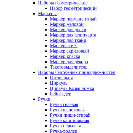
Наборы геометрические
Набор геометрический
Маркеры
Маркер перманентный
Маркер меловой
Маркер для доски
Маркер для флипчарта
Маркер для ткани
Маркер скетч
Маркер акриловый
Маркер-краска
Маркер для декора
Текстовыделитель
Наборы чертежных принадлежностей
Готовальня
Циркуль
Циркуль-Козья ножка
Рейсфедер
Ручки
Ручка гелевая
Ручка шариковая
Ручки пиши-стирай
Ручка каппилярная
Ручка перьевая
Ручка-роллер