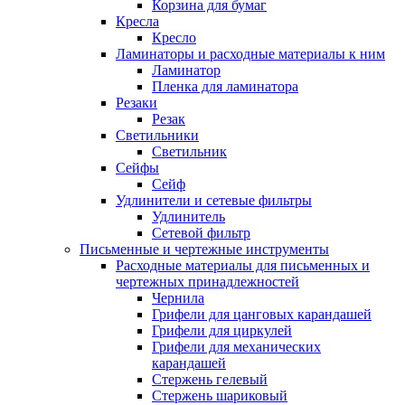
Корзина для бумаг
Кресла
Кресло
Ламинаторы и расходные материалы к ним
Ламинатор
Пленка для ламинатора
Резаки
Резак
Светильники
Светильник
Сейфы
Сейф
Удлинители и сетевые фильтры
Удлинитель
Сетевой фильтр
Письменные и чертежные инструменты
Расходные материалы для письменных и
чертежных принадлежностей
Чернила
Грифели для цанговых карандашей
Грифели для циркулей
Грифели для механических
карандашей
Стержень гелевый
Стержень шариковый