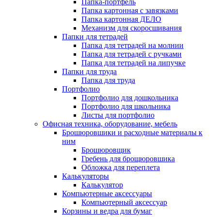
Папка-портфель
Папка картонная с завязками
Папка картонная ДЕЛО
Механизм для скоросшивания
Папки для тетрадей
Папка для тетрадей на молнии
Папка для тетрадей с ручками
Папка для тетрадей на липучке
Папки для труда
Папка для труда
Портфолио
Портфолио для дошкольника
Портфолио для школьника
Листы для портфолио
Офисная техника, оборудование, мебель
Брошюровшики и расходные материалы к
ним
Брошюровщик
Гребень для брощюровшика
Обложка для переплета
Калькуляторы
Калькулятор
Компьютерные аксессуары
Компьютерный аксессуар
Корзины и ведра для бумаг