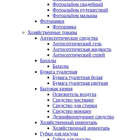
Фотоальбом свадебный
Фотоальбом путешествий
Фотоальбом малыша
Фоторамки
Фоторамка
Хозяйственные товары
Антисептические средства
Антисептический гель
Антисептическая жидкость
Антисептический спрей
Бахилы
Бахилы
Бумага туалетная
Бумага туалетная белая
Бумага туалетная цветная
Бытовая химия
Освежитель воздуха
Средство чистящее
Средство для стирки
Средство моющее
Дезинфицирующее средство
Хозяйственный инвентарь
Хозяйственный инвентарь
Губки для посуды
Губки для посуды