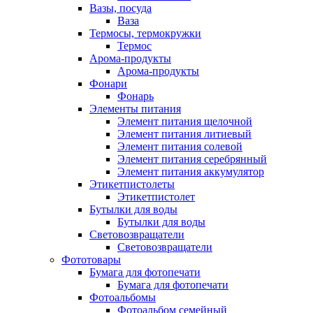
Вазы, посуда
Ваза
Термосы, термокружки
Термос
Арома-продукты
Арома-продукты
Фонари
Фонарь
Элементы питания
Элемент питания щелочной
Элемент питания литиевый
Элемент питания солевой
Элемент питания серебрянный
Элемент питания аккумулятор
Этикетпистолеты
Этикетпистолет
Бутылки для воды
Бутылки для воды
Световозвращатели
Световозвращатели
Фототовары
Бумага для фотопечати
Бумага для фотопечати
Фотоальбомы
Фотоальбом семейный