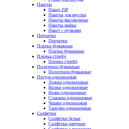
Пакеты
Пакет ZIP
Пакеты для мусора
Пакеты фасовочные
Пакеты майка
Пакет с ручками
Перчатки
Перчатки
Платки бумажные
Платки бумажные
Пленка стрейч
Пленка стрейч
Полотенца бумажные
Полотенца бумажные
Посуда одноразовая
Ложки одноразовые
Вилки одноразовые
Ножи одноразовые
Стаканы одноразовые
Чашки одноразовая
Тарелки одноразовые
Салфетки
Салфетки белые
Салфетки цветные
Салфетки с рисунком