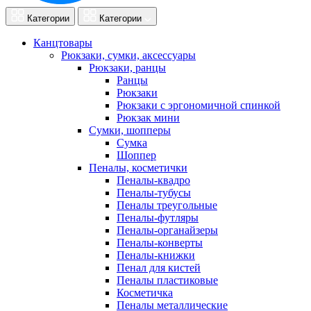
Категории
Категории
Канцтовары
Рюкзаки, сумки, аксессуары
Рюкзаки, ранцы
Ранцы
Рюкзаки
Рюкзаки с эргономичной спинкой
Рюкзак мини
Сумки, шопперы
Сумка
Шоппер
Пеналы, косметички
Пеналы-квадро
Пеналы-тубусы
Пеналы треугольные
Пеналы-футляры
Пеналы-органайзеры
Пеналы-конверты
Пеналы-книжки
Пенал для кистей
Пеналы пластиковые
Косметичка
Пеналы металлические