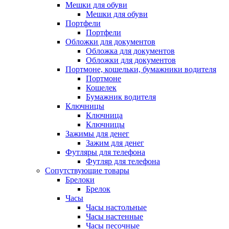
Мешки для обуви
Мешки для обуви
Портфели
Портфели
Обложки для документов
Обложка для документов
Обложки для документов
Портмоне, кошельки, бумажники водителя
Портмоне
Кошелек
Бумажник водителя
Ключницы
Ключница
Ключницы
Зажимы для денег
Зажим для денег
Футляры для телефона
Футляр для телефона
Сопутствующие товары
Брелоки
Брелок
Часы
Часы настольные
Часы настенные
Часы песочные