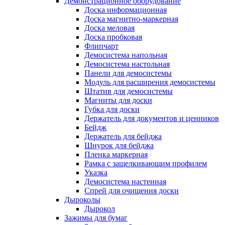
Демонстрационное оборудование
Доска информационная
Доска магнитно-маркерная
Доска меловая
Доска пробковая
Флипчарт
Демосистема напольная
Демосистема настольная
Панели для демосистемы
Модуль для расширения демосистемы
Штатив для демосистемы
Магниты для доски
Губка для доски
Держатель для документов и ценников
Бейдж
Держатель для бейджа
Шнурок для бейджа
Пленка маркерная
Рамка с защелкивающим профилем
Указка
Демосистема настенная
Спрей для очищения доски
Дыроколы
Дырокол
Зажимы для бумаг