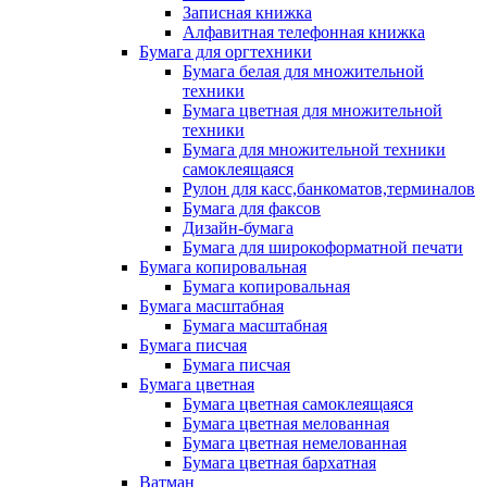
Записная книжка
Алфавитная телефонная книжка
Бумага для оргтехники
Бумага белая для множительной
техники
Бумага цветная для множительной
техники
Бумага для множительной техники
самоклеящаяся
Рулон для касс,банкоматов,терминалов
Бумага для факсов
Дизайн-бумага
Бумага для широкоформатной печати
Бумага копировальная
Бумага копировальная
Бумага масштабная
Бумага масштабная
Бумага писчая
Бумага писчая
Бумага цветная
Бумага цветная самоклеящаяся
Бумага цветная мелованная
Бумага цветная немелованная
Бумага цветная бархатная
Ватман