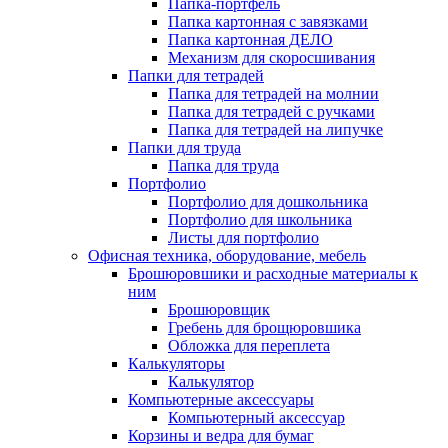
Папка-портфель
Папка картонная с завязками
Папка картонная ДЕЛО
Механизм для скоросшивания
Папки для тетрадей
Папка для тетрадей на молнии
Папка для тетрадей с ручками
Папка для тетрадей на липучке
Папки для труда
Папка для труда
Портфолио
Портфолио для дошкольника
Портфолио для школьника
Листы для портфолио
Офисная техника, оборудование, мебель
Брошюровшики и расходные материалы к
ним
Брошюровщик
Гребень для брощюровшика
Обложка для переплета
Калькуляторы
Калькулятор
Компьютерные аксессуары
Компьютерный аксессуар
Корзины и ведра для бумаг