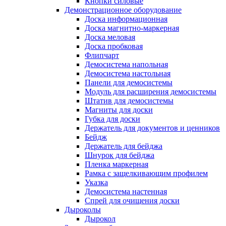
Кнопки силовые
Демонстрационное оборудование
Доска информационная
Доска магнитно-маркерная
Доска меловая
Доска пробковая
Флипчарт
Демосистема напольная
Демосистема настольная
Панели для демосистемы
Модуль для расширения демосистемы
Штатив для демосистемы
Магниты для доски
Губка для доски
Держатель для документов и ценников
Бейдж
Держатель для бейджа
Шнурок для бейджа
Пленка маркерная
Рамка с защелкивающим профилем
Указка
Демосистема настенная
Спрей для очищения доски
Дыроколы
Дырокол