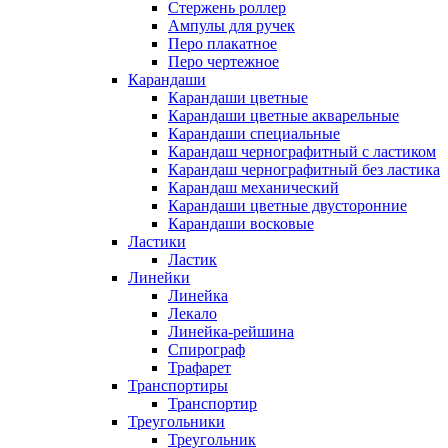
Стержень роллер
Ампулы для ручек
Перо плакатное
Перо чертежное
Карандаши
Карандаши цветные
Карандаши цветные акварельные
Карандаши специальные
Карандаш чернографитный с ластиком
Карандаш чернографитный без ластика
Карандаш механический
Карандаши цветные двусторонние
Карандаши восковые
Ластики
Ластик
Линейки
Линейка
Лекало
Линейка-рейшина
Спирограф
Трафарет
Транспортиры
Транспортир
Треугольники
Треугольник