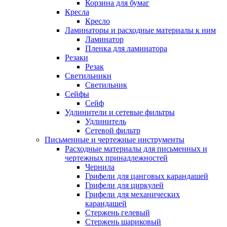
Корзина для бумаг
Кресла
Кресло
Ламинаторы и расходные материалы к ним
Ламинатор
Пленка для ламинатора
Резаки
Резак
Светильники
Светильник
Сейфы
Сейф
Удлинители и сетевые фильтры
Удлинитель
Сетевой фильтр
Письменные и чертежные инструменты
Расходные материалы для письменных и
чертежных принадлежностей
Чернила
Грифели для цанговых карандашей
Грифели для циркулей
Грифели для механических
карандашей
Стержень гелевый
Стержень шариковый