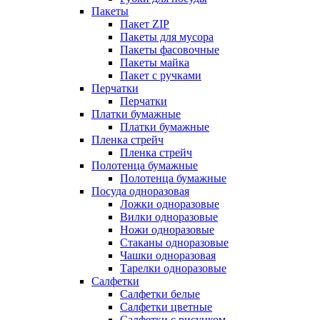
Пакеты
Пакет ZIP
Пакеты для мусора
Пакеты фасовочные
Пакеты майка
Пакет с ручками
Перчатки
Перчатки
Платки бумажные
Платки бумажные
Пленка стрейч
Пленка стрейч
Полотенца бумажные
Полотенца бумажные
Посуда одноразовая
Ложки одноразовые
Вилки одноразовые
Ножи одноразовые
Стаканы одноразовые
Чашки одноразовая
Тарелки одноразовые
Салфетки
Салфетки белые
Салфетки цветные
Салфетки с рисунком