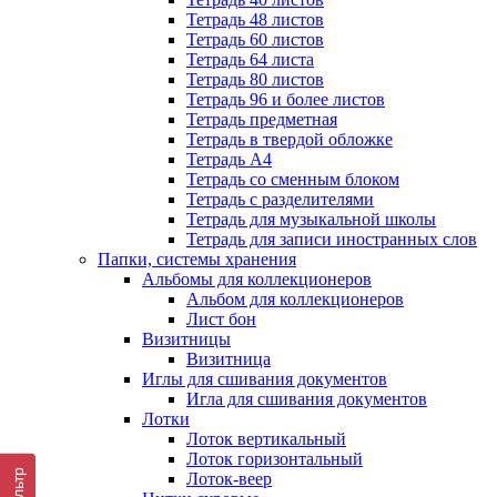
Тетрадь 48 листов
Тетрадь 60 листов
Тетрадь 64 листа
Тетрадь 80 листов
Тетрадь 96 и более листов
Тетрадь предметная
Тетрадь в твердой обложке
Тетрадь А4
Тетрадь со сменным блоком
Тетрадь с разделителями
Тетрадь для музыкальной школы
Тетрадь для записи иностранных слов
Папки, системы хранения
Альбомы для коллекционеров
Альбом для коллекционеров
Лист бон
Визитницы
Визитница
Иглы для сшивания документов
Игла для сшивания документов
Лотки
Лоток вертикальный
Лоток горизонтальный
Фильтр
Лоток-веер