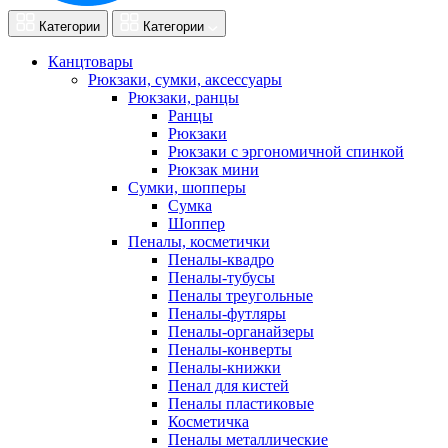
Категории
Категории
Канцтовары
Рюкзаки, сумки, аксессуары
Рюкзаки, ранцы
Ранцы
Рюкзаки
Рюкзаки с эргономичной спинкой
Рюкзак мини
Сумки, шопперы
Сумка
Шоппер
Пеналы, косметички
Пеналы-квадро
Пеналы-тубусы
Пеналы треугольные
Пеналы-футляры
Пеналы-органайзеры
Пеналы-конверты
Пеналы-книжки
Пенал для кистей
Пеналы пластиковые
Косметичка
Пеналы металлические