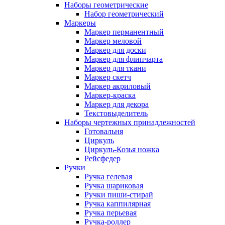
Наборы геометрические
Набор геометрический
Маркеры
Маркер перманентный
Маркер меловой
Маркер для доски
Маркер для флипчарта
Маркер для ткани
Маркер скетч
Маркер акриловый
Маркер-краска
Маркер для декора
Текстовыделитель
Наборы чертежных принадлежностей
Готовальня
Циркуль
Циркуль-Козья ножка
Рейсфедер
Ручки
Ручка гелевая
Ручка шариковая
Ручки пиши-стирай
Ручка каппилярная
Ручка перьевая
Ручка-роллер