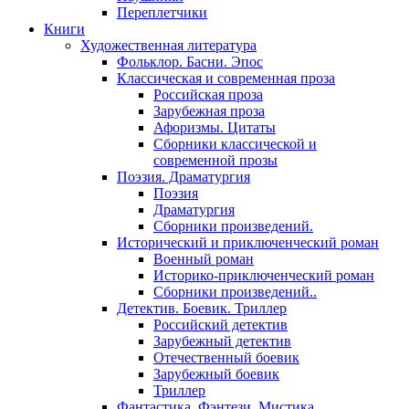
Переплетчики
Книги
Художественная литература
Фольклор. Басни. Эпос
Классическая и современная проза
Российская проза
Зарубежная проза
Афоризмы. Цитаты
Сборники классической и
современной прозы
Поэзия. Драматургия
Поэзия
Драматургия
Сборники произведений.
Исторический и приключенческий роман
Военный роман
Историко-приключенческий роман
Сборники произведений..
Детектив. Боевик. Триллер
Российский детектив
Зарубежный детектив
Отечественный боевик
Зарубежный боевик
Триллер
Фантастика. Фэнтези. Мистика