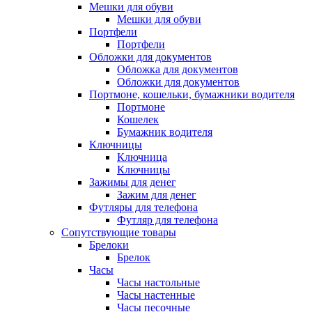
Мешки для обуви
Мешки для обуви
Портфели
Портфели
Обложки для документов
Обложка для документов
Обложки для документов
Портмоне, кошельки, бумажники водителя
Портмоне
Кошелек
Бумажник водителя
Ключницы
Ключница
Ключницы
Зажимы для денег
Зажим для денег
Футляры для телефона
Футляр для телефона
Сопутствующие товары
Брелоки
Брелок
Часы
Часы настольные
Часы настенные
Часы песочные