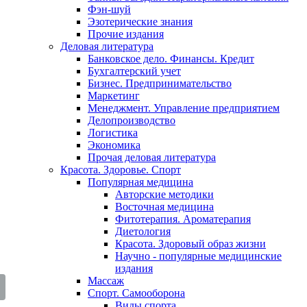
Фэн-шуй
Эзотерические знания
Прочие издания
Деловая литература
Банковское дело. Финансы. Кредит
Бухгалтерский учет
Бизнес. Предпринимательство
Маркетинг
Менеджмент. Управление предприятием
Делопроизводство
Логистика
Экономика
Прочая деловая литература
Красота. Здоровье. Спорт
Популярная медицина
Авторские методики
Восточная медицина
Фитотерапия. Ароматерапия
Диетология
Красота. Здоровый образ жизни
Научно - популярные медицинские
издания
Массаж
Спорт. Самооборона
Виды спорта