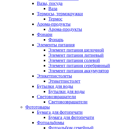
Вазы, посуда
Ваза
Термосы, термокружки
Термос
Арома-продукты
Арома-продукты
Фонари
Фонарь
Элементы питания
Элемент питания щелочной
Элемент питания литиевый
Элемент питания солевой
Элемент питания серебрянный
Элемент питания аккумулятор
Этикетпистолеты
Этикетпистолет
Бутылки для воды
Бутылки для воды
Световозвращатели
Световозвращатели
Фототовары
Бумага для фотопечати
Бумага для фотопечати
Фотоальбомы
Фотоальбом семейный