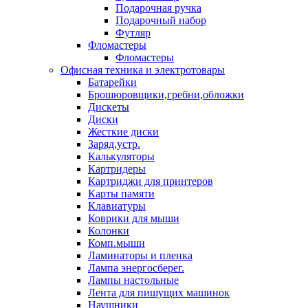
Подарочная ручка
Подарочный набор
Футляр
Фломастеры
Фломастеры
Офисная техника и электротовары
Батарейки
Брошюровщики,гребни,обложки
Дискеты
Диски
Жесткие диски
Заряд.устр.
Калькуляторы
Картридеры
Картриджи для принтеров
Карты памяти
Клавиатуры
Коврики для мыши
Колонки
Комп.мыши
Ламинаторы и пленка
Лампа энергосберег.
Лампы настольные
Лента для пишущих машинок
Наушники