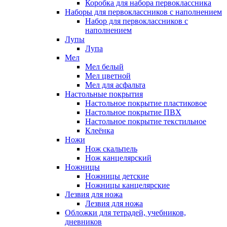
Коробка для набора первоклассника
Наборы для первоклассников с наполнением
Набор для первоклассников с
наполнением
Лупы
Лупа
Мел
Мел белый
Мел цветной
Мел для асфальта
Настольные покрытия
Настольное покрытие пластиковое
Настольное покрытие ПВХ
Настольное покрытие текстильное
Клеёнка
Ножи
Нож скальпель
Нож канцелярский
Ножницы
Ножницы детские
Ножницы канцелярские
Лезвия для ножа
Лезвия для ножа
Обложки для тетрадей, учебников,
дневников