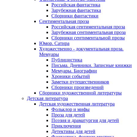
Российская фантастика
Зарубежная фантастика
Сборники фантастики
Сентиментальная проза
Российская сентиментальная проза
Зарубежная сентиментальная проза
Сборники сентиментальной прозы
Юмор. Сатира
Художественно - документальная проза.
Мемуары
Публицистика
Письма. Дневники. Записные книжки
Мемуары. Биографии
Хроники событий
Заметки путешественников
Сборники произведений
Сборники художественной литературы
Детская литература
Детская художественная литература
Фольклор и мифы
Проза для детей
Поэзия и драматургия для детей
Приключения
Детективы для детей
Фантастика, фэнтези мистика