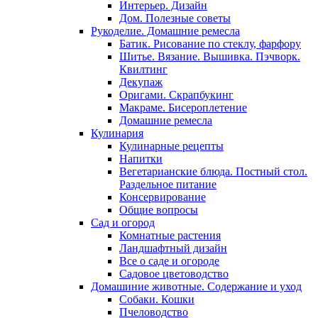
Интерьер. Дизайн
Дом. Полезные советы
Рукоделие. Домашние ремесла
Батик. Рисование по стеклу, фарфору
Шитье. Вязание. Вышивка. Пэчворк.
Квилтинг
Декупаж
Оригами. Скрапбукинг
Макраме. Бисероплетение
Домашние ремесла
Кулинария
Кулинарные рецепты
Напитки
Вегетарианские блюда. Постный стол.
Раздельное питание
Консервирование
Общие вопросы
Сад и огород
Комнатные растения
Ландшафтный дизайн
Все о саде и огороде
Садовое цветоводство
Домашиние животные. Содержание и уход
Собаки. Кошки
Пчеловодство