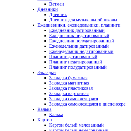
Ватман
Дневники
Дневник
Дневник для музыкальной школы
Ежедневники, еженедельники, планинги
Ежедневник датированный
Ежедневник недатированный
Ежедневник полудатированный
Еженедельник датированный
Еженедельник недатированный
Планинг датированный
Планинг недатированный
Планинг полудатированный
Закладки
Закладка бумажная
Закладка магнитная
Закладка пластиковая
Закладка картонная
Закладка самоклеящаяся
Закладка самоклеящаяся в диспенсере
Калька
Калька
Картон
Картон белый мелованный
Картон белый немелованный