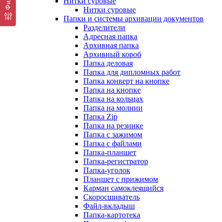
Нитки суровые
Нитки суровые
Папки и системы архивации документов
Разделители
Адресная папка
Архивная папка
Архивный короб
Папка деловая
Папка для дипломных работ
Папка конверт на кнопке
Папка на кнопке
Папка на кольцах
Папка на молнии
Папка Zip
Папка на резинке
Папка с зажимом
Папка с файлами
Папка-планшет
Папка-регистратор
Папка-уголок
Планшет с прижимом
Карман самоклеящийся
Скоросшиватель
Файл-вкладыш
Папка-картотека