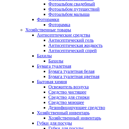
Фотоальбом свадебный
Фотоальбом путешествий
Фотоальбом малыша
Фоторамки
Фоторамка
Хозяйственные товары
Антисептические средства
Антисептический гель
Антисептическая жидкость
Антисептический спрей
Бахилы
Бахилы
Бумага туалетная
Бумага туалетная белая
Бумага туалетная цветная
Бытовая химия
Освежитель воздуха
Средство чистящее
Средство для стирки
Средство моющее
Дезинфицирующее средство
Хозяйственный инвентарь
Хозяйственный инвентарь
Губки для посуды
Губки для посуды