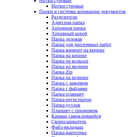
Нитки суровые
Нитки суровые
Папки и системы архивации документов
Разделители
Адресная папка
Архивная папка
Архивный короб
Папка деловая
Папка для дипломных работ
Папка конверт на кнопке
Папка на кнопке
Папка на кольцах
Папка на молнии
Папка Zip
Папка на резинке
Папка с зажимом
Папка с файлами
Папка-планшет
Папка-регистратор
Папка-уголок
Планшет с прижимом
Карман самоклеящийся
Скоросшиватель
Файл-вкладыш
Папка-картотека