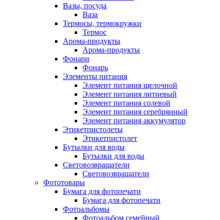
Вазы, посуда
Ваза
Термосы, термокружки
Термос
Арома-продукты
Арома-продукты
Фонари
Фонарь
Элементы питания
Элемент питания щелочной
Элемент питания литиевый
Элемент питания солевой
Элемент питания серебрянный
Элемент питания аккумулятор
Этикетпистолеты
Этикетпистолет
Бутылки для воды
Бутылки для воды
Световозвращатели
Световозвращатели
Фототовары
Бумага для фотопечати
Бумага для фотопечати
Фотоальбомы
Фотоальбом семейный