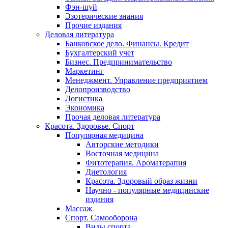
Фэн-шуй
Эзотерические знания
Прочие издания
Деловая литература
Банковское дело. Финансы. Кредит
Бухгалтерский учет
Бизнес. Предпринимательство
Маркетинг
Менеджмент. Управление предприятием
Делопроизводство
Логистика
Экономика
Прочая деловая литература
Красота. Здоровье. Спорт
Популярная медицина
Авторские методики
Восточная медицина
Фитотерапия. Ароматерапия
Диетология
Красота. Здоровый образ жизни
Научно - популярные медицинские
издания
Массаж
Спорт. Самооборона
Виды спорта