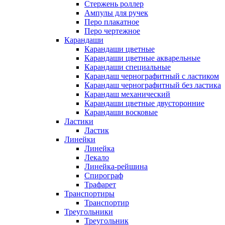
Стержень роллер
Ампулы для ручек
Перо плакатное
Перо чертежное
Карандаши
Карандаши цветные
Карандаши цветные акварельные
Карандаши специальные
Карандаш чернографитный с ластиком
Карандаш чернографитный без ластика
Карандаш механический
Карандаши цветные двусторонние
Карандаши восковые
Ластики
Ластик
Линейки
Линейка
Лекало
Линейка-рейшина
Спирограф
Трафарет
Транспортиры
Транспортир
Треугольники
Треугольник