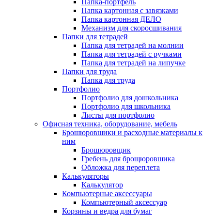
Папка-портфель
Папка картонная с завязками
Папка картонная ДЕЛО
Механизм для скоросшивания
Папки для тетрадей
Папка для тетрадей на молнии
Папка для тетрадей с ручками
Папка для тетрадей на липучке
Папки для труда
Папка для труда
Портфолио
Портфолио для дошкольника
Портфолио для школьника
Листы для портфолио
Офисная техника, оборудование, мебель
Брошюровшики и расходные материалы к
ним
Брошюровщик
Гребень для брощюровшика
Обложка для переплета
Калькуляторы
Калькулятор
Компьютерные аксессуары
Компьютерный аксессуар
Корзины и ведра для бумаг