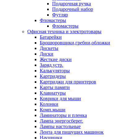
Подарочная ручка
Подарочный набор
Футляр
Фломастеры
Фломастеры
Офисная техника и электротовары
Батарейки
Брошюровщики,гребни,обложки
Дискеты
Диски
Жесткие диски
Заряд.устр.
Калькуляторы
Картридеры
Картриджи для принтеров
Карты памяти
Клавиатуры
Коврики для мыши
Колонки
Комп.мыши
Ламинаторы и пленка
Лампа энергосберег.
Лампы настольные
Лента для пишущих машинок
Наушники