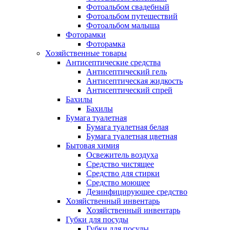
Фотоальбом свадебный
Фотоальбом путешествий
Фотоальбом малыша
Фоторамки
Фоторамка
Хозяйственные товары
Антисептические средства
Антисептический гель
Антисептическая жидкость
Антисептический спрей
Бахилы
Бахилы
Бумага туалетная
Бумага туалетная белая
Бумага туалетная цветная
Бытовая химия
Освежитель воздуха
Средство чистящее
Средство для стирки
Средство моющее
Дезинфицирующее средство
Хозяйственный инвентарь
Хозяйственный инвентарь
Губки для посуды
Губки для посуды