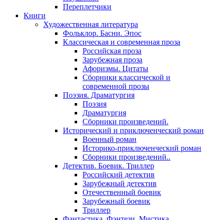
Переплетчики
Книги
Художественная литература
Фольклор. Басни. Эпос
Классическая и современная проза
Российская проза
Зарубежная проза
Афоризмы. Цитаты
Сборники классической и
современной прозы
Поэзия. Драматургия
Поэзия
Драматургия
Сборники произведений.
Исторический и приключенческий роман
Военный роман
Историко-приключенческий роман
Сборники произведений..
Детектив. Боевик. Триллер
Российский детектив
Зарубежный детектив
Отечественный боевик
Зарубежный боевик
Триллер
Фантастика. Фэнтези. Мистика