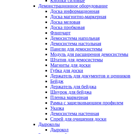
Кнопки силовые
Демонстрационное оборудование
Доска информационная
Доска магнитно-маркерная
Доска меловая
Доска пробковая
Флипчарт
Демосистема напольная
Демосистема настольная
Панели для демосистемы
Модуль для расширения демосистемы
Штатив для демосистемы
Магниты для доски
Губка для доски
Держатель для документов и ценников
Бейдж
Держатель для бейджа
Шнурок для бейджа
Пленка маркерная
Рамка с защелкивающим профилем
Указка
Демосистема настенная
Спрей для очищения доски
Дыроколы
Дырокол