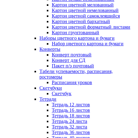
Картон цветной мелованный
Картон цветной немелованный
Картон цветной самоклеящийся
Картон цветной бархатный
Картон цветной форматный листами
Картон грунтованный
Наборы цветного картона и бумаги
Набор цветного картона и бумаги
Конверты
Конверт почтовый
Конверт для СД
Пакет п/э почтовый
Табели успеваемости, расписания,
ростомеры
Расписания уроков
Скетчбуки
Скетчбук
Тетради
Тетрадь 12 листов
Тетрадь 16 листов
Тетрадь 18 листов
Тетрадь 24 листа
Тетрадь 32 листа
Тетрадь 36 листов
Тетрадь 40 листов