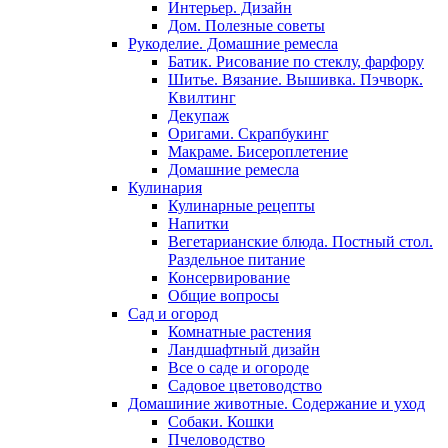
Интерьер. Дизайн
Дом. Полезные советы
Рукоделие. Домашние ремесла
Батик. Рисование по стеклу, фарфору
Шитье. Вязание. Вышивка. Пэчворк.
Квилтинг
Декупаж
Оригами. Скрапбукинг
Макраме. Бисероплетение
Домашние ремесла
Кулинария
Кулинарные рецепты
Напитки
Вегетарианские блюда. Постный стол.
Раздельное питание
Консервирование
Общие вопросы
Сад и огород
Комнатные растения
Ландшафтный дизайн
Все о саде и огороде
Садовое цветоводство
Домашиние животные. Содержание и уход
Собаки. Кошки
Пчеловодство