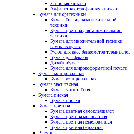
Записная книжка
Алфавитная телефонная книжка
Бумага для оргтехники
Бумага белая для множительной
техники
Бумага цветная для множительной
техники
Бумага для множительной техники
самоклеящаяся
Рулон для касс,банкоматов,терминалов
Бумага для факсов
Дизайн-бумага
Бумага для широкоформатной печати
Бумага копировальная
Бумага копировальная
Бумага масштабная
Бумага масштабная
Бумага писчая
Бумага писчая
Бумага цветная
Бумага цветная самоклеящаяся
Бумага цветная мелованная
Бумага цветная немелованная
Бумага цветная бархатная
Ватман