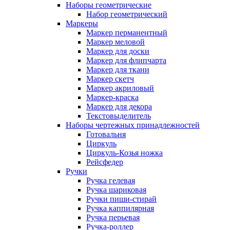
Наборы геометрические
Набор геометрический
Маркеры
Маркер перманентный
Маркер меловой
Маркер для доски
Маркер для флипчарта
Маркер для ткани
Маркер скетч
Маркер акриловый
Маркер-краска
Маркер для декора
Текстовыделитель
Наборы чертежных принадлежностей
Готовальня
Циркуль
Циркуль-Козья ножка
Рейсфедер
Ручки
Ручка гелевая
Ручка шариковая
Ручки пиши-стирай
Ручка каппилярная
Ручка перьевая
Ручка-роллер