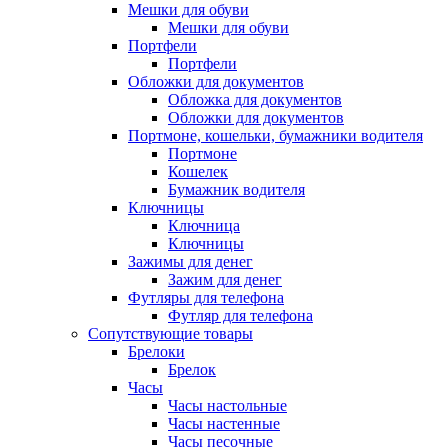
Мешки для обуви
Мешки для обуви
Портфели
Портфели
Обложки для документов
Обложка для документов
Обложки для документов
Портмоне, кошельки, бумажники водителя
Портмоне
Кошелек
Бумажник водителя
Ключницы
Ключница
Ключницы
Зажимы для денег
Зажим для денег
Футляры для телефона
Футляр для телефона
Сопутствующие товары
Брелоки
Брелок
Часы
Часы настольные
Часы настенные
Часы песочные