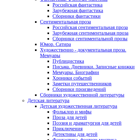
Российская фантастика
Зарубежная фантастика
Сборники фантастики
Сентиментальная проза
Российская сентиментальная проза
Зарубежная сентиментальная проза
Сборники сентиментальной прозы
Юмор. Сатира
Художественно - документальная проза.
Мемуары
Публицистика
Письма. Дневники. Записные книжки
Мемуары. Биографии
Хроники событий
Заметки путешественников
Сборники произведений
Сборники художественной литературы
Детская литература
Детская художественная литература
Фольклор и мифы
Проза для детей
Поэзия и драматургия для детей
Приключения
Детективы для детей
Фантастика, фэнтези мистика