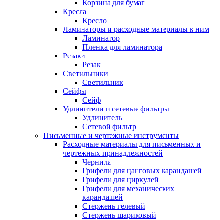
Корзина для бумаг
Кресла
Кресло
Ламинаторы и расходные материалы к ним
Ламинатор
Пленка для ламинатора
Резаки
Резак
Светильники
Светильник
Сейфы
Сейф
Удлинители и сетевые фильтры
Удлинитель
Сетевой фильтр
Письменные и чертежные инструменты
Расходные материалы для письменных и
чертежных принадлежностей
Чернила
Грифели для цанговых карандашей
Грифели для циркулей
Грифели для механических
карандашей
Стержень гелевый
Стержень шариковый