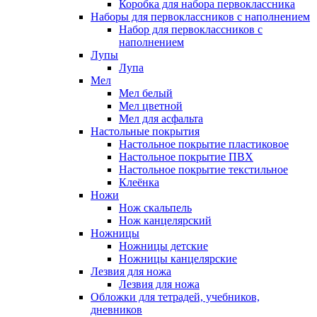
Коробка для набора первоклассника
Наборы для первоклассников с наполнением
Набор для первоклассников с
наполнением
Лупы
Лупа
Мел
Мел белый
Мел цветной
Мел для асфальта
Настольные покрытия
Настольное покрытие пластиковое
Настольное покрытие ПВХ
Настольное покрытие текстильное
Клеёнка
Ножи
Нож скальпель
Нож канцелярский
Ножницы
Ножницы детские
Ножницы канцелярские
Лезвия для ножа
Лезвия для ножа
Обложки для тетрадей, учебников,
дневников