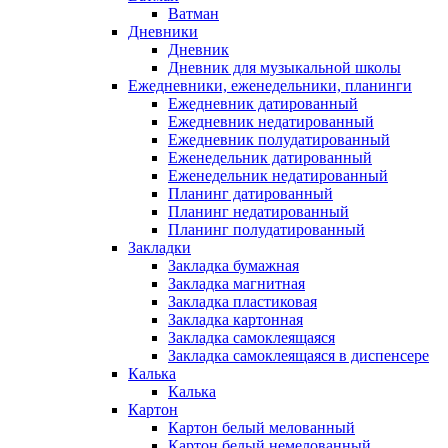
Ватман
Дневники
Дневник
Дневник для музыкальной школы
Ежедневники, еженедельники, планинги
Ежедневник датированный
Ежедневник недатированный
Ежедневник полудатированный
Еженедельник датированный
Еженедельник недатированный
Планинг датированный
Планинг недатированный
Планинг полудатированный
Закладки
Закладка бумажная
Закладка магнитная
Закладка пластиковая
Закладка картонная
Закладка самоклеящаяся
Закладка самоклеящаяся в диспенсере
Калька
Калька
Картон
Картон белый мелованный
Картон белый немелованный