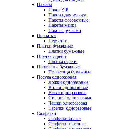
Пакеты
Пакет ZIP
Пакеты для мусора
Пакеты фасовочные
Пакеты майка
Пакет с ручками
Перчатки
Перчатки
Платки бумажные
Платки бумажные
Пленка стрейч
Пленка стрейч
Полотенца бумажные
Полотенца бумажные
Посуда одноразовая
Ложки одноразовые
Вилки одноразовые
Ножи одноразовые
Стаканы одноразовые
Чашки одноразовая
Тарелки одноразовые
Салфетки
Салфетки белые
Салфетки цветные
Салфетки с рисунком