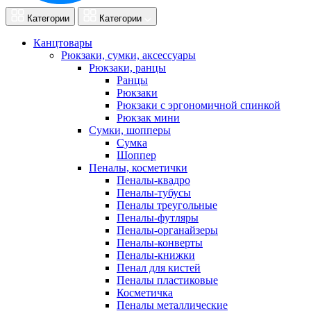
Категории
Категории
Канцтовары
Рюкзаки, сумки, аксессуары
Рюкзаки, ранцы
Ранцы
Рюкзаки
Рюкзаки с эргономичной спинкой
Рюкзак мини
Сумки, шопперы
Сумка
Шоппер
Пеналы, косметички
Пеналы-квадро
Пеналы-тубусы
Пеналы треугольные
Пеналы-футляры
Пеналы-органайзеры
Пеналы-конверты
Пеналы-книжки
Пенал для кистей
Пеналы пластиковые
Косметичка
Пеналы металлические