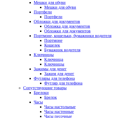
Мешки для обуви
Мешки для обуви
Портфели
Портфели
Обложки для документов
Обложка для документов
Обложки для документов
Портмоне, кошельки, бумажники водителя
Портмоне
Кошелек
Бумажник водителя
Ключницы
Ключница
Ключницы
Зажимы для денег
Зажим для денег
Футляры для телефона
Футляр для телефона
Сопутствующие товары
Брелоки
Брелок
Часы
Часы настольные
Часы настенные
Часы песочные