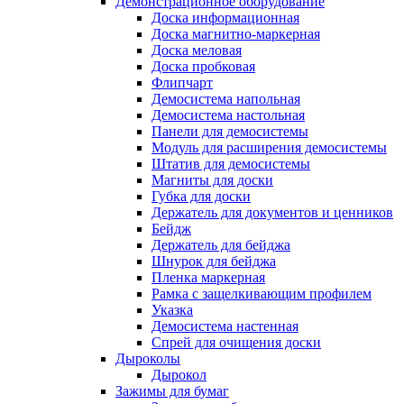
Демонстрационное оборудование
Доска информационная
Доска магнитно-маркерная
Доска меловая
Доска пробковая
Флипчарт
Демосистема напольная
Демосистема настольная
Панели для демосистемы
Модуль для расширения демосистемы
Штатив для демосистемы
Магниты для доски
Губка для доски
Держатель для документов и ценников
Бейдж
Держатель для бейджа
Шнурок для бейджа
Пленка маркерная
Рамка с защелкивающим профилем
Указка
Демосистема настенная
Спрей для очищения доски
Дыроколы
Дырокол
Зажимы для бумаг