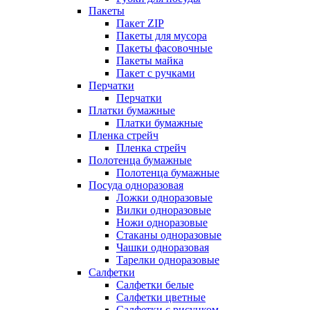
Пакеты
Пакет ZIP
Пакеты для мусора
Пакеты фасовочные
Пакеты майка
Пакет с ручками
Перчатки
Перчатки
Платки бумажные
Платки бумажные
Пленка стрейч
Пленка стрейч
Полотенца бумажные
Полотенца бумажные
Посуда одноразовая
Ложки одноразовые
Вилки одноразовые
Ножи одноразовые
Стаканы одноразовые
Чашки одноразовая
Тарелки одноразовые
Салфетки
Салфетки белые
Салфетки цветные
Салфетки с рисунком