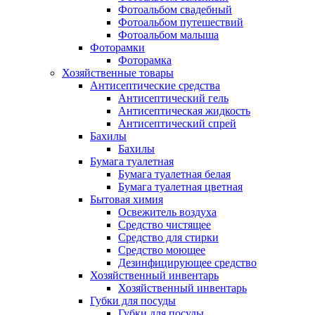
Фотоальбом свадебный
Фотоальбом путешествий
Фотоальбом малыша
Фоторамки
Фоторамка
Хозяйственные товары
Антисептические средства
Антисептический гель
Антисептическая жидкость
Антисептический спрей
Бахилы
Бахилы
Бумага туалетная
Бумага туалетная белая
Бумага туалетная цветная
Бытовая химия
Освежитель воздуха
Средство чистящее
Средство для стирки
Средство моющее
Дезинфицирующее средство
Хозяйственный инвентарь
Хозяйственный инвентарь
Губки для посуды
Губки для посуды