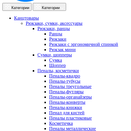
Категории
Категории
Канцтовары
Рюкзаки, сумки, аксессуары
Рюкзаки, ранцы
Ранцы
Рюкзаки
Рюкзаки с эргономичной спинкой
Рюкзак мини
Сумки, шопперы
Сумка
Шоппер
Пеналы, косметички
Пеналы-квадро
Пеналы-тубусы
Пеналы треугольные
Пеналы-футляры
Пеналы-органайзеры
Пеналы-конверты
Пеналы-книжки
Пенал для кистей
Пеналы пластиковые
Косметичка
Пеналы металлические