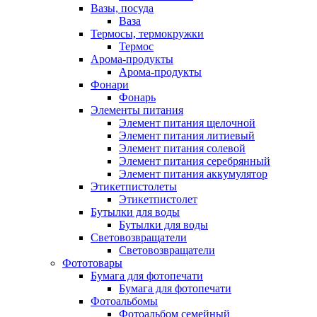
Вазы, посуда
Ваза
Термосы, термокружки
Термос
Арома-продукты
Арома-продукты
Фонари
Фонарь
Элементы питания
Элемент питания щелочной
Элемент питания литиевый
Элемент питания солевой
Элемент питания серебрянный
Элемент питания аккумулятор
Этикетпистолеты
Этикетпистолет
Бутылки для воды
Бутылки для воды
Световозвращатели
Световозвращатели
Фототовары
Бумага для фотопечати
Бумага для фотопечати
Фотоальбомы
Фотоальбом семейный