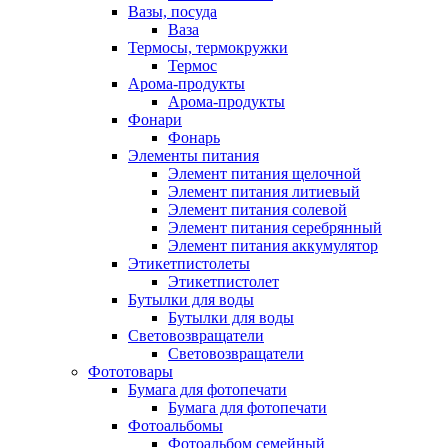
Вазы, посуда
Ваза
Термосы, термокружки
Термос
Арома-продукты
Арома-продукты
Фонари
Фонарь
Элементы питания
Элемент питания щелочной
Элемент питания литиевый
Элемент питания солевой
Элемент питания серебрянный
Элемент питания аккумулятор
Этикетпистолеты
Этикетпистолет
Бутылки для воды
Бутылки для воды
Световозвращатели
Световозвращатели
Фототовары
Бумага для фотопечати
Бумага для фотопечати
Фотоальбомы
Фотоальбом семейный