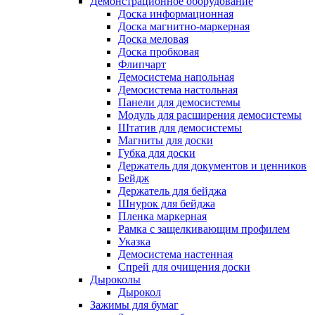
Демонстрационное оборудование
Доска информационная
Доска магнитно-маркерная
Доска меловая
Доска пробковая
Флипчарт
Демосистема напольная
Демосистема настольная
Панели для демосистемы
Модуль для расширения демосистемы
Штатив для демосистемы
Магниты для доски
Губка для доски
Держатель для документов и ценников
Бейдж
Держатель для бейджа
Шнурок для бейджа
Пленка маркерная
Рамка с защелкивающим профилем
Указка
Демосистема настенная
Спрей для очищения доски
Дыроколы
Дырокол
Зажимы для бумаг