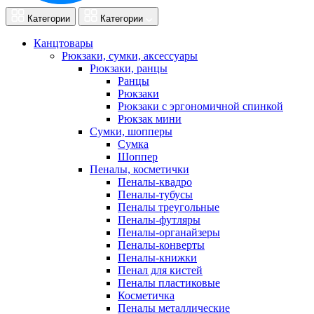
Категории
Категории
Канцтовары
Рюкзаки, сумки, аксессуары
Рюкзаки, ранцы
Ранцы
Рюкзаки
Рюкзаки с эргономичной спинкой
Рюкзак мини
Сумки, шопперы
Сумка
Шоппер
Пеналы, косметички
Пеналы-квадро
Пеналы-тубусы
Пеналы треугольные
Пеналы-футляры
Пеналы-органайзеры
Пеналы-конверты
Пеналы-книжки
Пенал для кистей
Пеналы пластиковые
Косметичка
Пеналы металлические