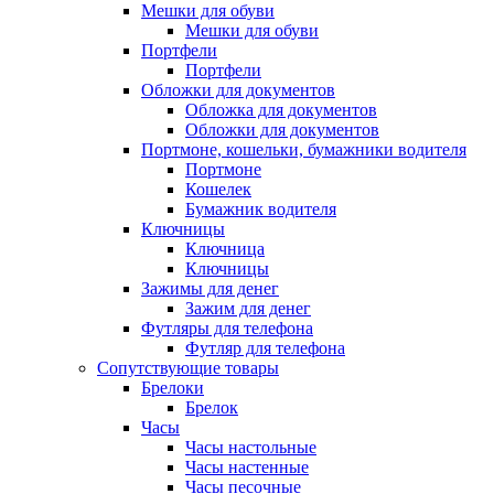
Мешки для обуви
Мешки для обуви
Портфели
Портфели
Обложки для документов
Обложка для документов
Обложки для документов
Портмоне, кошельки, бумажники водителя
Портмоне
Кошелек
Бумажник водителя
Ключницы
Ключница
Ключницы
Зажимы для денег
Зажим для денег
Футляры для телефона
Футляр для телефона
Сопутствующие товары
Брелоки
Брелок
Часы
Часы настольные
Часы настенные
Часы песочные