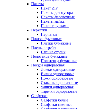
Пакеты
Пакет ZIP
Пакеты для мусора
Пакеты фасовочные
Пакеты майка
Пакет с ручками
Перчатки
Перчатки
Платки бумажные
Платки бумажные
Пленка стрейч
Пленка стрейч
Полотенца бумажные
Полотенца бумажные
Посуда одноразовая
Ложки одноразовые
Вилки одноразовые
Ножи одноразовые
Стаканы одноразовые
Чашки одноразовая
Тарелки одноразовые
Салфетки
Салфетки белые
Салфетки цветные
Салфетки с рисунком