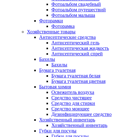
Фотоальбом свадебный
Фотоальбом путешествий
Фотоальбом малыша
Фоторамки
Фоторамка
Хозяйственные товары
Антисептические средства
Антисептический гель
Антисептическая жидкость
Антисептический спрей
Бахилы
Бахилы
Бумага туалетная
Бумага туалетная белая
Бумага туалетная цветная
Бытовая химия
Освежитель воздуха
Средство чистящее
Средство для стирки
Средство моющее
Дезинфицирующее средство
Хозяйственный инвентарь
Хозяйственный инвентарь
Губки для посуды
Губки для посуды