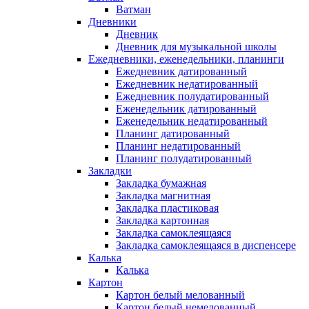
Ватман
Дневники
Дневник
Дневник для музыкальной школы
Ежедневники, еженедельники, планинги
Ежедневник датированный
Ежедневник недатированный
Ежедневник полудатированный
Еженедельник датированный
Еженедельник недатированный
Планинг датированный
Планинг недатированный
Планинг полудатированный
Закладки
Закладка бумажная
Закладка магнитная
Закладка пластиковая
Закладка картонная
Закладка самоклеящаяся
Закладка самоклеящаяся в диспенсере
Калька
Калька
Картон
Картон белый мелованный
Картон белый немелованный