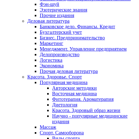
Фэн-шуй
Эзотерические знания
Прочие издания
Деловая литература
Банковское дело. Финансы. Кредит
Бухгалтерский учет
Бизнес. Предпринимательство
Маркетинг
Менеджмент. Управление предприятием
Делопроизводство
Логистика
Экономика
Прочая деловая литература
Красота. Здоровье. Спорт
Популярная медицина
Авторские методики
Восточная медицина
Фитотерапия. Ароматерапия
Диетология
Красота. Здоровый образ жизни
Научно - популярные медицинские
издания
Массаж
Спорт. Самооборона
Виды спорта