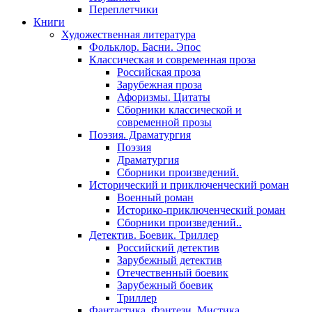
Переплетчики
Книги
Художественная литература
Фольклор. Басни. Эпос
Классическая и современная проза
Российская проза
Зарубежная проза
Афоризмы. Цитаты
Сборники классической и
современной прозы
Поэзия. Драматургия
Поэзия
Драматургия
Сборники произведений.
Исторический и приключенческий роман
Военный роман
Историко-приключенческий роман
Сборники произведений..
Детектив. Боевик. Триллер
Российский детектив
Зарубежный детектив
Отечественный боевик
Зарубежный боевик
Триллер
Фантастика. Фэнтези. Мистика