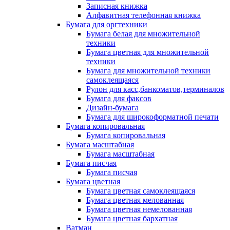
Записная книжка
Алфавитная телефонная книжка
Бумага для оргтехники
Бумага белая для множительной
техники
Бумага цветная для множительной
техники
Бумага для множительной техники
самоклеящаяся
Рулон для касс,банкоматов,терминалов
Бумага для факсов
Дизайн-бумага
Бумага для широкоформатной печати
Бумага копировальная
Бумага копировальная
Бумага масштабная
Бумага масштабная
Бумага писчая
Бумага писчая
Бумага цветная
Бумага цветная самоклеящаяся
Бумага цветная мелованная
Бумага цветная немелованная
Бумага цветная бархатная
Ватман