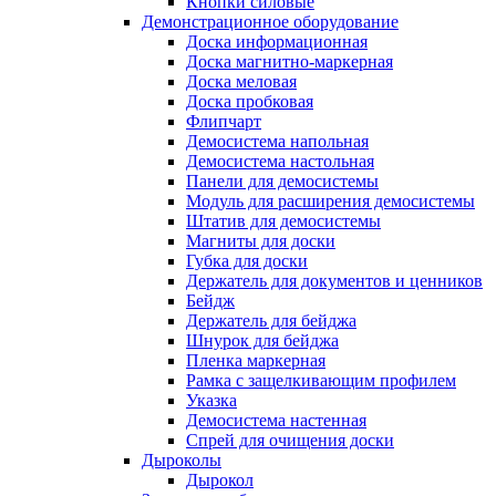
Кнопки силовые
Демонстрационное оборудование
Доска информационная
Доска магнитно-маркерная
Доска меловая
Доска пробковая
Флипчарт
Демосистема напольная
Демосистема настольная
Панели для демосистемы
Модуль для расширения демосистемы
Штатив для демосистемы
Магниты для доски
Губка для доски
Держатель для документов и ценников
Бейдж
Держатель для бейджа
Шнурок для бейджа
Пленка маркерная
Рамка с защелкивающим профилем
Указка
Демосистема настенная
Спрей для очищения доски
Дыроколы
Дырокол