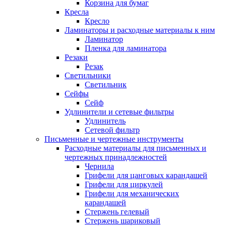
Корзина для бумаг
Кресла
Кресло
Ламинаторы и расходные материалы к ним
Ламинатор
Пленка для ламинатора
Резаки
Резак
Светильники
Светильник
Сейфы
Сейф
Удлинители и сетевые фильтры
Удлинитель
Сетевой фильтр
Письменные и чертежные инструменты
Расходные материалы для письменных и
чертежных принадлежностей
Чернила
Грифели для цанговых карандашей
Грифели для циркулей
Грифели для механических
карандашей
Стержень гелевый
Стержень шариковый