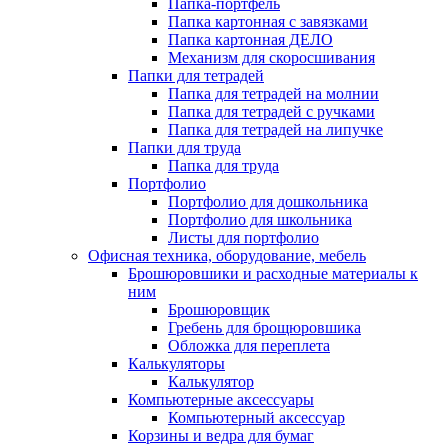
Папка-портфель
Папка картонная с завязками
Папка картонная ДЕЛО
Механизм для скоросшивания
Папки для тетрадей
Папка для тетрадей на молнии
Папка для тетрадей с ручками
Папка для тетрадей на липучке
Папки для труда
Папка для труда
Портфолио
Портфолио для дошкольника
Портфолио для школьника
Листы для портфолио
Офисная техника, оборудование, мебель
Брошюровшики и расходные материалы к
ним
Брошюровщик
Гребень для брощюровшика
Обложка для переплета
Калькуляторы
Калькулятор
Компьютерные аксессуары
Компьютерный аксессуар
Корзины и ведра для бумаг