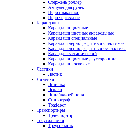
Стержень роллер
Ампулы для ручек
Перо плакатное
Перо чертежное
Карандаши
Карандаши цветные
Карандаши цветные акварельные
Карандаши специальные
Карандаш чернографитный с ластиком
Карандаш чернографитный без ластика
Карандаш механический
Карандаши цветные двусторонние
Карандаши восковые
Ластики
Ластик
Линейки
Линейка
Лекало
Линейка-рейшина
Спирограф
Трафарет
Транспортиры
Транспортир
Треугольники
Треугольник