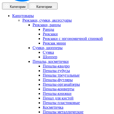
Категории
Категории
Канцтовары
Рюкзаки, сумки, аксессуары
Рюкзаки, ранцы
Ранцы
Рюкзаки
Рюкзаки с эргономичной спинкой
Рюкзак мини
Сумки, шопперы
Сумка
Шоппер
Пеналы, косметички
Пеналы-квадро
Пеналы-тубусы
Пеналы треугольные
Пеналы-футляры
Пеналы-органайзеры
Пеналы-конверты
Пеналы-книжки
Пенал для кистей
Пеналы пластиковые
Косметичка
Пеналы металлические