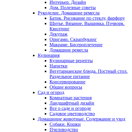
Интерьер. Дизайн
Дом. Полезные советы
Рукоделие. Домашние ремесла
Батик. Рисование по стеклу, фарфору
Шитье. Вязание. Вышивка. Пэчворк.
Квилтинг
Декупаж
Оригами. Скрапбукинг
Макраме. Бисероплетение
Домашние ремесла
Кулинария
Кулинарные рецепты
Напитки
Вегетарианские блюда. Постный стол.
Раздельное питание
Консервирование
Общие вопросы
Сад и огород
Комнатные растения
Ландшафтный дизайн
Все о саде и огороде
Садовое цветоводство
Домашиние животные. Содержание и уход
Собаки. Кошки
Пчеловодство