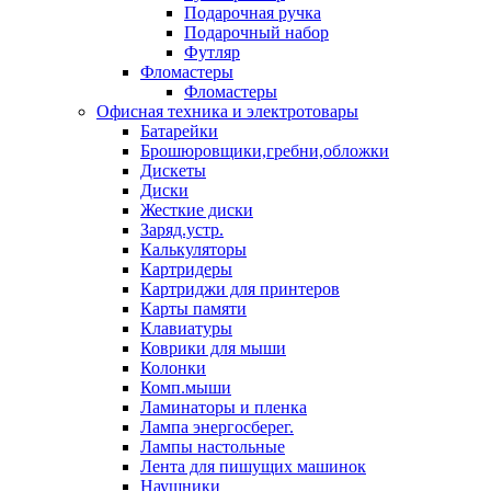
Подарочная ручка
Подарочный набор
Футляр
Фломастеры
Фломастеры
Офисная техника и электротовары
Батарейки
Брошюровщики,гребни,обложки
Дискеты
Диски
Жесткие диски
Заряд.устр.
Калькуляторы
Картридеры
Картриджи для принтеров
Карты памяти
Клавиатуры
Коврики для мыши
Колонки
Комп.мыши
Ламинаторы и пленка
Лампа энергосберег.
Лампы настольные
Лента для пишущих машинок
Наушники