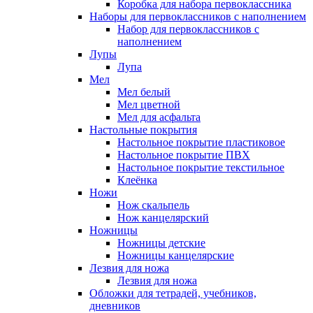
Коробка для набора первоклассника
Наборы для первоклассников с наполнением
Набор для первоклассников с
наполнением
Лупы
Лупа
Мел
Мел белый
Мел цветной
Мел для асфальта
Настольные покрытия
Настольное покрытие пластиковое
Настольное покрытие ПВХ
Настольное покрытие текстильное
Клеёнка
Ножи
Нож скальпель
Нож канцелярский
Ножницы
Ножницы детские
Ножницы канцелярские
Лезвия для ножа
Лезвия для ножа
Обложки для тетрадей, учебников,
дневников