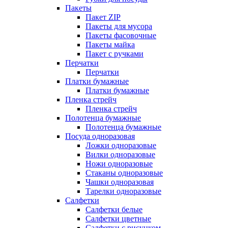
Пакеты
Пакет ZIP
Пакеты для мусора
Пакеты фасовочные
Пакеты майка
Пакет с ручками
Перчатки
Перчатки
Платки бумажные
Платки бумажные
Пленка стрейч
Пленка стрейч
Полотенца бумажные
Полотенца бумажные
Посуда одноразовая
Ложки одноразовые
Вилки одноразовые
Ножи одноразовые
Стаканы одноразовые
Чашки одноразовая
Тарелки одноразовые
Салфетки
Салфетки белые
Салфетки цветные
Салфетки с рисунком