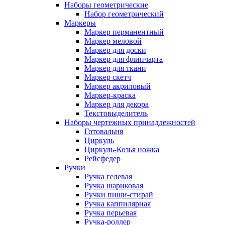
Наборы геометрические
Набор геометрический
Маркеры
Маркер перманентный
Маркер меловой
Маркер для доски
Маркер для флипчарта
Маркер для ткани
Маркер скетч
Маркер акриловый
Маркер-краска
Маркер для декора
Текстовыделитель
Наборы чертежных принадлежностей
Готовальня
Циркуль
Циркуль-Козья ножка
Рейсфедер
Ручки
Ручка гелевая
Ручка шариковая
Ручки пиши-стирай
Ручка каппилярная
Ручка перьевая
Ручка-роллер