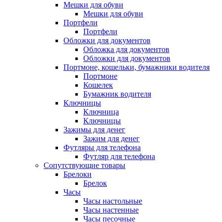
Мешки для обуви
Мешки для обуви
Портфели
Портфели
Обложки для документов
Обложка для документов
Обложки для документов
Портмоне, кошельки, бумажники водителя
Портмоне
Кошелек
Бумажник водителя
Ключницы
Ключница
Ключницы
Зажимы для денег
Зажим для денег
Футляры для телефона
Футляр для телефона
Сопутствующие товары
Брелоки
Брелок
Часы
Часы настольные
Часы настенные
Часы песочные