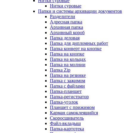
Нитки суровые
Нитки суровые
Папки и системы архивации документов
Разделители
Адресная папка
Архивная папка
Архивный короб
Папка деловая
Папка для дипломных работ
Папка конверт на кнопке
Папка на кнопке
Папка на кольцах
Папка на молнии
Папка Zip
Папка на резинке
Папка с зажимом
Папка с файлами
Папка-планшет
Папка-регистратор
Папка-уголок
Планшет с прижимом
Карман самоклеящийся
Скоросшиватель
Файл-вкладыш
Папка-картотека