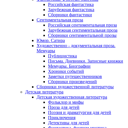
Российская фантастика
Зарубежная фантастика
Сборники фантастики
Сентиментальная проза
Российская сентиментальная проза
Зарубежная сентиментальная проза
Сборники сентиментальной прозы
Юмор. Сатира
Художественно - документальная проза.
Мемуары
Публицистика
Письма. Дневники. Записные книжки
Мемуары. Биографии
Хроники событий
Заметки путешественников
Сборники произведений
Сборники художественной литературы
Детская литература
Детская художественная литература
Фольклор и мифы
Проза для детей
Поэзия и драматургия для детей
Приключения
Детективы для детей
Фантастика, фэнтези мистика