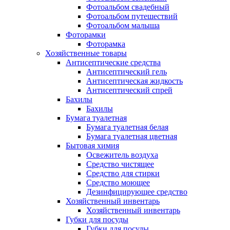
Фотоальбом свадебный
Фотоальбом путешествий
Фотоальбом малыша
Фоторамки
Фоторамка
Хозяйственные товары
Антисептические средства
Антисептический гель
Антисептическая жидкость
Антисептический спрей
Бахилы
Бахилы
Бумага туалетная
Бумага туалетная белая
Бумага туалетная цветная
Бытовая химия
Освежитель воздуха
Средство чистящее
Средство для стирки
Средство моющее
Дезинфицирующее средство
Хозяйственный инвентарь
Хозяйственный инвентарь
Губки для посуды
Губки для посуды