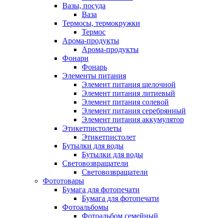
Вазы, посуда
Ваза
Термосы, термокружки
Термос
Арома-продукты
Арома-продукты
Фонари
Фонарь
Элементы питания
Элемент питания щелочной
Элемент питания литиевый
Элемент питания солевой
Элемент питания серебрянный
Элемент питания аккумулятор
Этикетпистолеты
Этикетпистолет
Бутылки для воды
Бутылки для воды
Световозвращатели
Световозвращатели
Фототовары
Бумага для фотопечати
Бумага для фотопечати
Фотоальбомы
Фотоальбом семейный