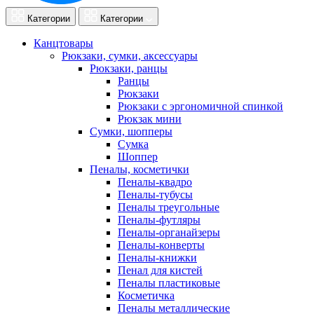
Категории
Категории
Канцтовары
Рюкзаки, сумки, аксессуары
Рюкзаки, ранцы
Ранцы
Рюкзаки
Рюкзаки с эргономичной спинкой
Рюкзак мини
Сумки, шопперы
Сумка
Шоппер
Пеналы, косметички
Пеналы-квадро
Пеналы-тубусы
Пеналы треугольные
Пеналы-футляры
Пеналы-органайзеры
Пеналы-конверты
Пеналы-книжки
Пенал для кистей
Пеналы пластиковые
Косметичка
Пеналы металлические