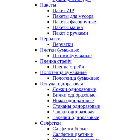
Пакеты
Пакет ZIP
Пакеты для мусора
Пакеты фасовочные
Пакеты майка
Пакет с ручками
Перчатки
Перчатки
Платки бумажные
Платки бумажные
Пленка стрейч
Пленка стрейч
Полотенца бумажные
Полотенца бумажные
Посуда одноразовая
Ложки одноразовые
Вилки одноразовые
Ножи одноразовые
Стаканы одноразовые
Чашки одноразовая
Тарелки одноразовые
Салфетки
Салфетки белые
Салфетки цветные
Салфетки с рисунком