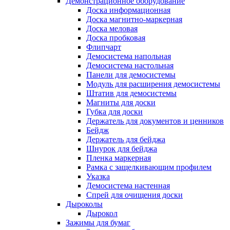
Демонстрационное оборудование
Доска информационная
Доска магнитно-маркерная
Доска меловая
Доска пробковая
Флипчарт
Демосистема напольная
Демосистема настольная
Панели для демосистемы
Модуль для расширения демосистемы
Штатив для демосистемы
Магниты для доски
Губка для доски
Держатель для документов и ценников
Бейдж
Держатель для бейджа
Шнурок для бейджа
Пленка маркерная
Рамка с защелкивающим профилем
Указка
Демосистема настенная
Спрей для очищения доски
Дыроколы
Дырокол
Зажимы для бумаг