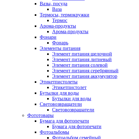
Вазы, посуда
Ваза
Термосы, термокружки
Термос
Арома-продукты
Арома-продукты
Фонари
Фонарь
Элементы питания
Элемент питания щелочной
Элемент питания литиевый
Элемент питания солевой
Элемент питания серебрянный
Элемент питания аккумулятор
Этикетпистолеты
Этикетпистолет
Бутылки для воды
Бутылки для воды
Световозвращатели
Световозвращатели
Фототовары
Бумага для фотопечати
Бумага для фотопечати
Фотоальбомы
Фотоальбом семейный