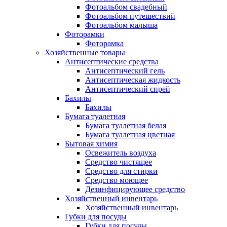
Фотоальбом свадебный
Фотоальбом путешествий
Фотоальбом малыша
Фоторамки
Фоторамка
Хозяйственные товары
Антисептические средства
Антисептический гель
Антисептическая жидкость
Антисептический спрей
Бахилы
Бахилы
Бумага туалетная
Бумага туалетная белая
Бумага туалетная цветная
Бытовая химия
Освежитель воздуха
Средство чистящее
Средство для стирки
Средство моющее
Дезинфицирующее средство
Хозяйственный инвентарь
Хозяйственный инвентарь
Губки для посуды
Губки для посуды