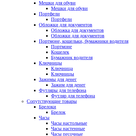
Мешки для обуви
Мешки для обуви
Портфели
Портфели
Обложки для документов
Обложка для документов
Обложки для документов
Портмоне, кошельки, бумажники водителя
Портмоне
Кошелек
Бумажник водителя
Ключницы
Ключница
Ключницы
Зажимы для денег
Зажим для денег
Футляры для телефона
Футляр для телефона
Сопутствующие товары
Брелоки
Брелок
Часы
Часы настольные
Часы настенные
Часы песочные