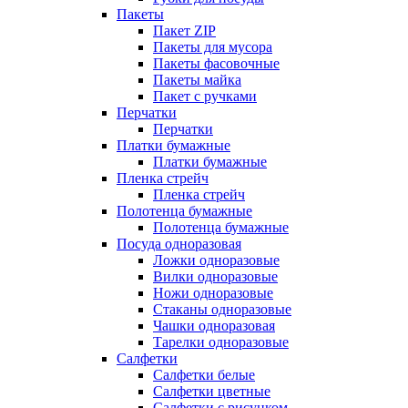
Пакеты
Пакет ZIP
Пакеты для мусора
Пакеты фасовочные
Пакеты майка
Пакет с ручками
Перчатки
Перчатки
Платки бумажные
Платки бумажные
Пленка стрейч
Пленка стрейч
Полотенца бумажные
Полотенца бумажные
Посуда одноразовая
Ложки одноразовые
Вилки одноразовые
Ножи одноразовые
Стаканы одноразовые
Чашки одноразовая
Тарелки одноразовые
Салфетки
Салфетки белые
Салфетки цветные
Салфетки с рисунком