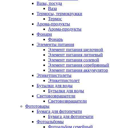
Вазы, посуда
Ваза
Термосы, термокружки
Термос
Арома-продукты
Арома-продукты
Фонари
Фонарь
Элементы питания
Элемент питания щелочной
Элемент питания литиевый
Элемент питания солевой
Элемент питания серебрянный
Элемент питания аккумулятор
Этикетпистолеты
Этикетпистолет
Бутылки для воды
Бутылки для воды
Световозвращатели
Световозвращатели
Фототовары
Бумага для фотопечати
Бумага для фотопечати
Фотоальбомы
Фотоальбом семейный