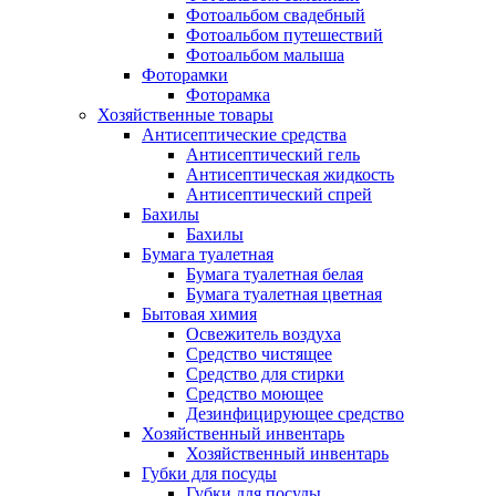
Фотоальбом свадебный
Фотоальбом путешествий
Фотоальбом малыша
Фоторамки
Фоторамка
Хозяйственные товары
Антисептические средства
Антисептический гель
Антисептическая жидкость
Антисептический спрей
Бахилы
Бахилы
Бумага туалетная
Бумага туалетная белая
Бумага туалетная цветная
Бытовая химия
Освежитель воздуха
Средство чистящее
Средство для стирки
Средство моющее
Дезинфицирующее средство
Хозяйственный инвентарь
Хозяйственный инвентарь
Губки для посуды
Губки для посуды