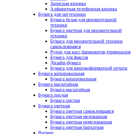
Записная книжка
Алфавитная телефонная книжка
Бумага для оргтехники
Бумага белая для множительной
техники
Бумага цветная для множительной
техники
Бумага для множительной техники
самоклеящаяся
Рулон для касс,банкоматов,терминалов
Бумага для факсов
Дизайн-бумага
Бумага для широкоформатной печати
Бумага копировальная
Бумага копировальная
Бумага масштабная
Бумага масштабная
Бумага писчая
Бумага писчая
Бумага цветная
Бумага цветная самоклеящаяся
Бумага цветная мелованная
Бумага цветная немелованная
Бумага цветная бархатная
Ватман