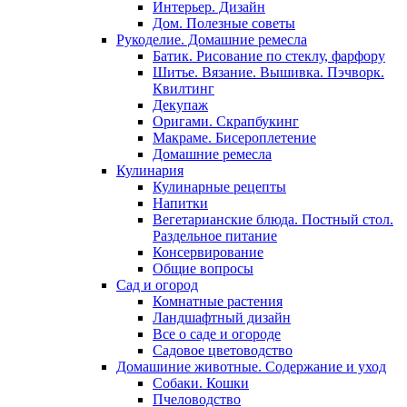
Интерьер. Дизайн
Дом. Полезные советы
Рукоделие. Домашние ремесла
Батик. Рисование по стеклу, фарфору
Шитье. Вязание. Вышивка. Пэчворк.
Квилтинг
Декупаж
Оригами. Скрапбукинг
Макраме. Бисероплетение
Домашние ремесла
Кулинария
Кулинарные рецепты
Напитки
Вегетарианские блюда. Постный стол.
Раздельное питание
Консервирование
Общие вопросы
Сад и огород
Комнатные растения
Ландшафтный дизайн
Все о саде и огороде
Садовое цветоводство
Домашиние животные. Содержание и уход
Собаки. Кошки
Пчеловодство