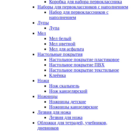
Коробка для набора первоклассника
Наборы для первоклассников с наполнением
Набор для первоклассников с
наполнением
Лупы
Лупа
Мел
Мел белый
Мел цветной
Мел для асфальта
Настольные покрытия
Настольное покрытие пластиковое
Настольное покрытие ПВХ
Настольное покрытие текстильное
Клеёнка
Ножи
Нож скальпель
Нож канцелярский
Ножницы
Ножницы детские
Ножницы канцелярские
Лезвия для ножа
Лезвия для ножа
Обложки для тетрадей, учебников,
дневников