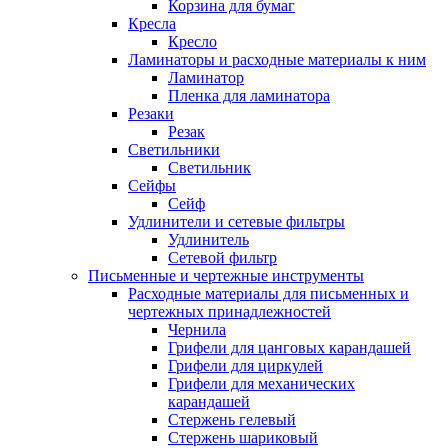
Корзина для бумаг
Кресла
Кресло
Ламинаторы и расходные материалы к ним
Ламинатор
Пленка для ламинатора
Резаки
Резак
Светильники
Светильник
Сейфы
Сейф
Удлинители и сетевые фильтры
Удлинитель
Сетевой фильтр
Письменные и чертежные инструменты
Расходные материалы для письменных и
чертежных принадлежностей
Чернила
Грифели для цанговых карандашей
Грифели для циркулей
Грифели для механических
карандашей
Стержень гелевый
Стержень шариковый