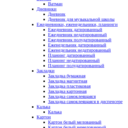
Ватман
Дневники
Дневник
Дневник для музыкальной школы
Ежедневники, еженедельники, планинги
Ежедневник датированный
Ежедневник недатированный
Ежедневник полудатированный
Еженедельник датированный
Еженедельник недатированный
Планинг датированный
Планинг недатированный
Планинг полудатированный
Закладки
Закладка бумажная
Закладка магнитная
Закладка пластиковая
Закладка картонная
Закладка самоклеящаяся
Закладка самоклеящаяся в диспенсере
Калька
Калька
Картон
Картон белый мелованный
Картон белый немелованный