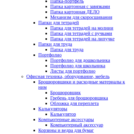
Папка-портфель
Папка картонная с завязками
Папка картонная ДЕЛО
Механизм для скоросшивания
Папки для тетрадей
Папка для тетрадей на молнии
Папка для тетрадей с ручками
Папка для тетрадей на липучке
Папки для труда
Папка для труда
Портфолио
Портфолио для дошкольника
Портфолио для школьника
Листы для портфолио
Офисная техника, оборудование, мебель
Брошюровшики и расходные материалы к
ним
Брошюровщик
Гребень для брощюровшика
Обложка для переплета
Калькуляторы
Калькулятор
Компьютерные аксессуары
Компьютерный аксессуар
Корзины и ведра для бумаг