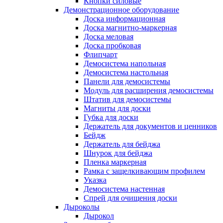
Кнопки силовые
Демонстрационное оборудование
Доска информационная
Доска магнитно-маркерная
Доска меловая
Доска пробковая
Флипчарт
Демосистема напольная
Демосистема настольная
Панели для демосистемы
Модуль для расширения демосистемы
Штатив для демосистемы
Магниты для доски
Губка для доски
Держатель для документов и ценников
Бейдж
Держатель для бейджа
Шнурок для бейджа
Пленка маркерная
Рамка с защелкивающим профилем
Указка
Демосистема настенная
Спрей для очищения доски
Дыроколы
Дырокол