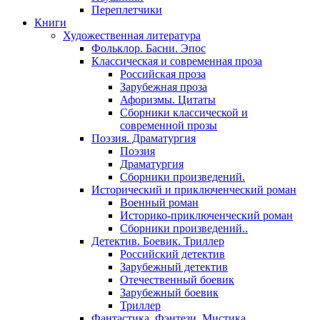
Переплетчики
Книги
Художественная литература
Фольклор. Басни. Эпос
Классическая и современная проза
Российская проза
Зарубежная проза
Афоризмы. Цитаты
Сборники классической и
современной прозы
Поэзия. Драматургия
Поэзия
Драматургия
Сборники произведений.
Исторический и приключенческий роман
Военный роман
Историко-приключенческий роман
Сборники произведений..
Детектив. Боевик. Триллер
Российский детектив
Зарубежный детектив
Отечественный боевик
Зарубежный боевик
Триллер
Фантастика. Фэнтези. Мистика