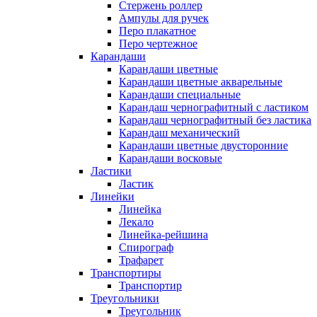
Стержень роллер
Ампулы для ручек
Перо плакатное
Перо чертежное
Карандаши
Карандаши цветные
Карандаши цветные акварельные
Карандаши специальные
Карандаш чернографитный с ластиком
Карандаш чернографитный без ластика
Карандаш механический
Карандаши цветные двусторонние
Карандаши восковые
Ластики
Ластик
Линейки
Линейка
Лекало
Линейка-рейшина
Спирограф
Трафарет
Транспортиры
Транспортир
Треугольники
Треугольник