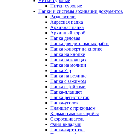
Нитки суровые
Нитки суровые
Папки и системы архивации документов
Разделители
Адресная папка
Архивная папка
Архивный короб
Папка деловая
Папка для дипломных работ
Папка конверт на кнопке
Папка на кнопке
Папка на кольцах
Папка на молнии
Папка Zip
Папка на резинке
Папка с зажимом
Папка с файлами
Папка-планшет
Папка-регистратор
Папка-уголок
Планшет с прижимом
Карман самоклеящийся
Скоросшиватель
Файл-вкладыш
Папка-картотека