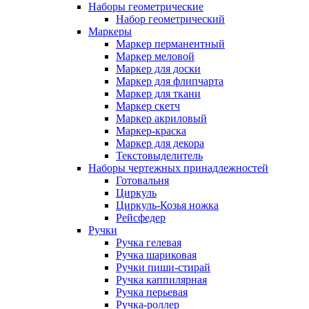
Наборы геометрические
Набор геометрический
Маркеры
Маркер перманентный
Маркер меловой
Маркер для доски
Маркер для флипчарта
Маркер для ткани
Маркер скетч
Маркер акриловый
Маркер-краска
Маркер для декора
Текстовыделитель
Наборы чертежных принадлежностей
Готовальня
Циркуль
Циркуль-Козья ножка
Рейсфедер
Ручки
Ручка гелевая
Ручка шариковая
Ручки пиши-стирай
Ручка каппилярная
Ручка перьевая
Ручка-роллер